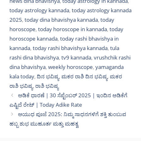
news dina bhavishya
,
today astrology in kannada
,
today astrology kannada
,
today astrology kannada
2025
,
today dina bhavishya kannada
,
today
horoscope
,
today horoscope in kannada
,
today
horoscope kannada
,
today rashi bhavishya in
kannada
,
today rashi bhavishya kannada
,
tula
rashi dina bhavishya
,
tv9 kannada
,
vrushchik rashi
dina bhavishya
,
weekly horoscope
,
yamaganda
kala today
,
ದಿನ ಭವಿಷ್ಯ
,
ಮಕರ ರಾಶಿ ದಿನ ಭವಿಷ್ಯ
,
ಮಕರ
ರಾಶಿ ಭವಿಷ್ಯ
,
ರಾಶಿ ಭವಿಷ್ಯ
ಅಡಿಕೆ ಧಾರಣೆ | 30 ಸೆಪ್ಟೆಂಬರ್ 2025 | ಇಂದಿನ ಅಡಿಕೆಗೆ
ಎಷ್ಟಿದೆ ರೇಟ್‌ | Today Adike Rate
ಆಯುಧ ಪೂಜೆ 2025: ನಿಮ್ಮ ಸಾಧನಗಳಿಗೆ ಶಕ್ತಿ ತುಂಬುವ
ಹಬ್ಬ ಶುಭ ಮುಹೂರ್ತ ಮತ್ತು ಮಹತ್ವ