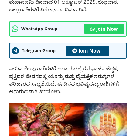
ಮಹಾನವಮಿ ದಿನವಾದ 01 ಅಕ್ಟೋಬರ್ 2025, ಬುಧವಾರ,
ಎಲ್ಲಾ ರಾಶಿಗಳಿಗೆ ವಿಶೇಷವಾದ ದಿನವಾಗಿದೆ.
Join Now
WhatsApp Group
Join Now
Telegram Group
ಈ ದಿನ ಕೆಲವು ರಾಶಿಗಳಿಗೆ ಆದಾಯದಲ್ಲಿ ಗಮನಾರ್ಹ ಹೆಚ್ಚಳ,
ವೃತ್ತಿಪರ ಜೀವನದಲ್ಲಿ ಯಶಸ್ಸು ಮತ್ತು ವೈಯಕ್ತಿಕ ಸಮಸ್ಯೆಗಳ
ಪರಿಹಾರದ ಸಾಧ್ಯತೆಯಿದೆ. ಈ ದಿನದ ಭವಿಷ್ಯವನ್ನು ರಾಶಿಗಳಿಗೆ
ಅನುಗುಣವಾಗಿ ತಿಳಿಯೋಣ.