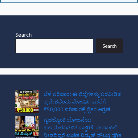
Search
Search
ಬೆಳೆ ಪರಿಹಾರ: ಈ ಜಿಲ್ಲೆಗಳನ್ನು ಬರಪೀಡಿತ
ಪ್ರದೇಶವೆಂದು ಘೋಷಿಸಿ! ಎಕರೆಗೆ
₹50,000 ಪರಿಹಾರಕ್ಕೆ ರೈತರ ಆಗ್ರಹ
ಗೃಹಜ್ಯೋತಿ ಯೋಜನೆಯ
ಫಲಾನುಭವಿಗಳಿಗೆ ಎಚ್ಚರಿಕೆ: ಈ ದಾಖಲೆ
ನೀಡದಿದ್ದರೆ ಉಚಿತ ವಿದ್ಯುತ್ ಸೌಲಭ್ಯ ಸ್ಥಗಿತ