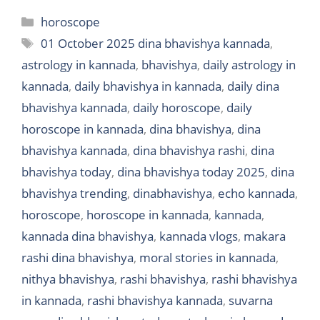
Categories
horoscope
Tags
01 October 2025 dina bhavishya kannada
,
astrology in kannada
,
bhavishya
,
daily astrology in
kannada
,
daily bhavishya in kannada
,
daily dina
bhavishya kannada
,
daily horoscope
,
daily
horoscope in kannada
,
dina bhavishya
,
dina
bhavishya kannada
,
dina bhavishya rashi
,
dina
bhavishya today
,
dina bhavishya today 2025
,
dina
bhavishya trending
,
dinabhavishya
,
echo kannada
,
horoscope
,
horoscope in kannada
,
kannada
,
kannada dina bhavishya
,
kannada vlogs
,
makara
rashi dina bhavishya
,
moral stories in kannada
,
nithya bhavishya
,
rashi bhavishya
,
rashi bhavishya
in kannada
,
rashi bhavishya kannada
,
suvarna