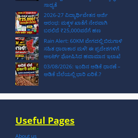
ಸಾಧ್ಯತೆ
2026-27 ವಿದ್ಯಾರ್ಥಿವೇತನ ಅರ್ಜಿ
ಆರಂಭ: ಮಕ್ಕಳ ಖಾತೆಗೆ ನೇರವಾಗಿ
ಬರಲಿದೆ ₹25,000ವರೆಗೆ ಹಣ
Rain Alert: 60KM ವೇಗದಲ್ಲಿ ಬಿರುಗಾಳಿ
ಸಹಿತ ಧಾರಾಕಾರ ಮಳೆ! ಈ ಪ್ರದೇಶಗಳಿಗೆ
ಅಲರ್ಟ್ ಘೋಷಿಸಿದ ಹವಾಮಾನ ಇಲಾಖೆ
03/08/2026: ಇಂದಿನ ಅಡಿಕೆ ಧಾರಣೆ –
ಅಡಿಕೆ ಬೆಲೆಯಲ್ಲಿ ಭಾರಿ ಏರಿಕೆ.?
Useful Pages
About us