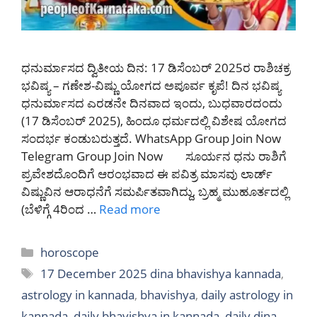
ಧನುರ್ಮಾಸದ ದ್ವಿತೀಯ ದಿನ: 17 ಡಿಸೆಂಬರ್ 2025ರ ರಾಶಿಚಕ್ರ
ಭವಿಷ್ಯ – ಗಣೇಶ-ವಿಷ್ಣು ಯೋಗದ ಅಪೂರ್ವ ಕೃಪೆ! ದಿನ ಭವಿಷ್ಯ
ಧನುರ್ಮಾಸದ ಎರಡನೇ ದಿನವಾದ ಇಂದು, ಬುಧವಾರದಂದು
(17 ಡಿಸೆಂಬರ್ 2025), ಹಿಂದೂ ಧರ್ಮದಲ್ಲಿ ವಿಶೇಷ ಯೋಗದ
ಸಂದರ್ಭ ಕಂಡುಬರುತ್ತದೆ. WhatsApp Group Join Now
Telegram Group Join Now ಸೂರ್ಯನ ಧನು ರಾಶಿಗೆ
ಪ್ರವೇಶದೊಂದಿಗೆ ಆರಂಭವಾದ ಈ ಪವಿತ್ರ ಮಾಸವು ಲಾರ್ಡ್
ವಿಷ್ಣುವಿನ ಆರಾಧನೆಗೆ ಸಮರ್ಪಿತವಾಗಿದ್ದು, ಬ್ರಹ್ಮ ಮುಹೂರ್ತದಲ್ಲಿ
(ಬೆಳಿಗ್ಗೆ 4ರಿಂದ …
Read more
Categories
horoscope
Tags
17 December 2025 dina bhavishya kannada
,
astrology in kannada
,
bhavishya
,
daily astrology in
kannada
,
daily bhavishya in kannada
,
daily dina