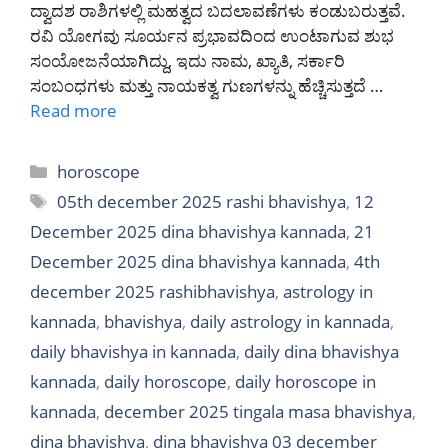
ದ್ವಾದಶ ರಾಶಿಗಳಲ್ಲಿ ಮಹತ್ವದ ಬದಲಾವಣೆಗಳು ಕಂಡುಬರುತ್ತವೆ.
ರವಿ ಯೋಗವು ಸೂರ್ಯನ ಪ್ರಭಾವದಿಂದ ಉಂಟಾಗುವ ಶುಭ
ಸಂಯೋಜನೆಯಾಗಿದ್ದು, ಇದು ನಾಮ, ಖ್ಯಾತಿ, ಸರ್ಕಾರಿ
ಸಂಬಂಧಗಳು ಮತ್ತು ನಾಯಕತ್ವ ಗುಣಗಳನ್ನು ಹೆಚ್ಚಿಸುತ್ತದೆ …
Read more
Categories
horoscope
Tags
05th december 2025 rashi bhavishya
,
12
December 2025 dina bhavishya kannada
,
21
December 2025 dina bhavishya kannada
,
4th
december 2025 rashibhavishya
,
astrology in
kannada
,
bhavishya
,
daily astrology in kannada
,
daily bhavishya in kannada
,
daily dina bhavishya
kannada
,
daily horoscope
,
daily horoscope in
kannada
,
december 2025 tingala masa bhavishya
,
dina bhavishya
,
dina bhavishya 03 december