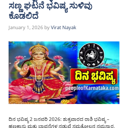
ಸಣ್ಣ ಘಟನೆ ಭವಿಷ್ಯ ಸುಳಿವು
ಕೊಡಲಿದೆ
January 1, 2026
by
Virat Nayak
ದಿನ ಭವಿಷ್ಯ 2 ಜನವರಿ 2026: ಶುಕ್ರವಾರದ ರಾಶಿ ಭವಿಷ್ಯ –
ಹಣಕಾಸು ಮತ್ತು ಭಾವನೆಗಳ ನಡುವೆ ಸಮತೋಲನ ನಮಸ್ಕಾರ,