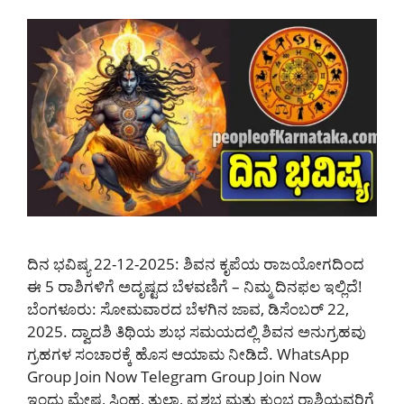
ದಿನ ಭವಿಷ್ಯ 22-12-2025: ಶಿವನ ಕೃಪೆಯ ರಾಜಯೋಗದಿಂದ
ಈ 5 ರಾಶಿಗಳಿಗೆ ಅದೃಷ್ಟದ ಬೆಳವಣಿಗೆ – ನಿಮ್ಮ ದಿನಫಲ ಇಲ್ಲಿದೆ!
ಬೆಂಗಳೂರು: ಸೋಮವಾರದ ಬೆಳಗಿನ ಜಾವ, ಡಿಸೆಂಬರ್ 22,
2025. ದ್ವಾದಶಿ ತಿಥಿಯ ಶುಭ ಸಮಯದಲ್ಲಿ ಶಿವನ ಅನುಗ್ರಹವು
ಗ್ರಹಗಳ ಸಂಚಾರಕ್ಕೆ ಹೊಸ ಆಯಾಮ ನೀಡಿದೆ. WhatsApp
Group Join Now Telegram Group Join Now
ಇಂದು ಮೇಷ, ಸಿಂಹ, ತುಲಾ, ವೃಶಭ ಮತ್ತು ಕುಂಭ ರಾಶಿಯವರಿಗೆ