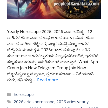
Yearly Horoscope 2026: 2026 ವರ್ಷ ಭವಿಷ್ಯ – 12
ರಾಶಿಗಳ ಹೊಸ ವರ್ಷದ ಶುಭ-ಅಶುಭ ಯಾತ್ರಾ ನಕಷೆ! ಹೊಸ
ವರ್ಷದ ಬಾಗಿಲು ತಟ್ಟಿದಾಗ, ಎಲ್ಲರ ಮನಸ್ಸಿನಲ್ಲೂ ಆಶೆಗಳ
ಚಿಹ್ನೆಗಳು ಮೂಡುತ್ತವೆ. 2026ರಂತಹ ವರ್ಷವು ಕೆಲವರಿಗೆ
ಸುವರ್ಣ ಅವಕಾಶಗಳನ್ನು ತಂದು ನಿಲ್ಲುವುದರೊಂದಿಗೆ, ಇತರರಿಗೆ
ಸಣ್ಣ ಸವಾಲುಗಳನ್ನು ಎದುರಿಸುವಂತೆ ಮಾಡುತ್ತದೆ. WhatsApp
Group Join Now Telegram Group Join Now
ಜ್ಯೋತಿಷ್ಯ ಶಾಸ್ತ್ರದ ಪ್ರಕಾರ, ಗ್ರಹಗಳ ಸಂಚಾರ – ವಿಶೇಷವಾಗಿ
ಗುರು, ಶನಿ ಮತ್ತು …
Read more
Categories
horoscope
Tags
2026 aries horoscope
,
2026 aries yearly