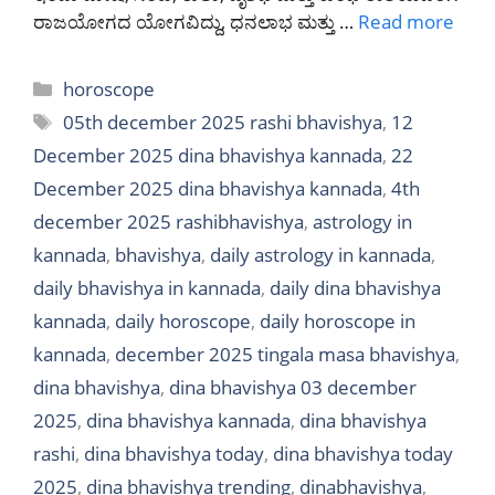
ರಾಜಯೋಗದ ಯೋಗವಿದ್ದು, ಧನಲಾಭ ಮತ್ತು …
Read more
Categories
horoscope
Tags
05th december 2025 rashi bhavishya
,
12
December 2025 dina bhavishya kannada
,
22
December 2025 dina bhavishya kannada
,
4th
december 2025 rashibhavishya
,
astrology in
kannada
,
bhavishya
,
daily astrology in kannada
,
daily bhavishya in kannada
,
daily dina bhavishya
kannada
,
daily horoscope
,
daily horoscope in
kannada
,
december 2025 tingala masa bhavishya
,
dina bhavishya
,
dina bhavishya 03 december
2025
,
dina bhavishya kannada
,
dina bhavishya
rashi
,
dina bhavishya today
,
dina bhavishya today
2025
,
dina bhavishya trending
,
dinabhavishya
,