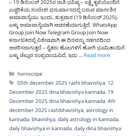
– 19 ಡಿಸೆಂಬರ್ 2025ರ ರಾಶಿ ಭವಿಷ್ಯ – ಲಕ್ಷ್ಮಿ ಕೃಪೆಯೊಂದಿಗೆ
ಎಚ್ಚರಿಕೆಯ ಸಂದೇಶ! ಧನುರ್ಮಾಸದಲ್ಲಿ ಬರುವ ಮಾರ್ಗಶಿರ
ಅಮಾವಾಸ್ಯೆಯು ಇಂದು, ಶುಕ್ರವಾರ (19 ಡಿಸೆಂಬರ್ 2025),
ಎಳ್ಳು ಅಮಾವಾಸ್ಯೆಯಾಗಿ ಆಚರಣೆಯಾಗುತ್ತಿದೆ. WhatsApp
Group Join Now Telegram Group Join Now
ಕರ್ನಾಟಕದಲ್ಲಿ ವಿಶೇಷವಾಗಿ ಈ ದಿನವನ್ನು ಸಡಗರದಿಂದ
ಆಚರಿಸಲಾಗುತ್ತದೆ – ರೈತರು ಹೊಲಗಳಿಗೆ ಹೋಗಿ ಭೂಮಿತಾಯಿಗೆ
ಎಳ್ಳು ಚೆಲ್ಲುವ ಸಂಪ್ರದಾಯವಿದೆ, ಇದು …
Read more
Categories
horoscope
Tags
05th december 2025 rashi bhavishya
,
12
December 2025 dina bhavishya kannada
,
19
December 2025 dina bhavishya kannada
,
4th
december 2025 rashibhavishya
,
astrology in
kannada
,
bhavishya
,
daily astrology in kannada
,
daily bhavishya in kannada
,
daily dina bhavishya