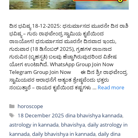
ದಿನ ಭವಿಷ್ಯ 18-12-2025: ಧನುರ್ಮಾಸದ ಮೂರನೇ ದಿನ ರಾಶಿ
ಭವಿಷ್ಯ – ಗುರು ರಾಘವೇಂದ್ರ ಸ್ವಾಮಿಯ ಕೃಪೆಯಿಂದ
ರಾಜಯೋಗ! ಧನುರ್ಮಾಸದ ಮೂರನೇ ದಿನವಾದ ಇಂದು,
ಗುರುವಾರ (18 ಡಿಸೆಂಬರ್ 2025), ಗ್ರಹಗಳ ರಾಜನಾದ
ಗುರುವಿನ (ಬೃಹಸ್ಪತಿ) ಬಲವು ಹೆಚ್ಚಾಗಿರುವುದರಿಂದ ವಿಶೇಷ
ಯೋಗ ಉಂಟಾಗಿದೆ. WhatsApp Group Join Now
Telegram Group Join Now ಈ ದಿನ ಶ್ರೀ ರಾಘವೇಂದ್ರ
ಸ್ವಾಮಿಯವರ ಆರಾಧನೆಗೆ ಅತ್ಯಂತ ಶ್ರೇಷ್ಠವೆಂದು ಭಕ್ತರು
ನಂಬುತ್ತಾರೆ – ರಾಯರ ಕೃಪೆಯಿಂದ ಕಷ್ಟಗಳು …
Read more
Categories
horoscope
Tags
18 December 2025 dina bhavishya kannada
,
astrology in kannada
,
bhavishya
,
daily astrology in
kannada
,
daily bhavishya in kannada
,
daily dina