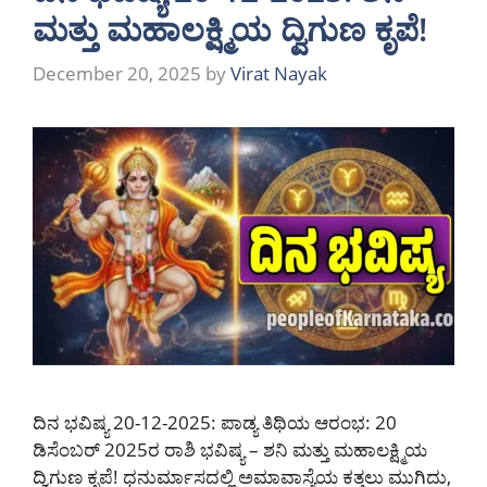
ಮತ್ತು ಮಹಾಲಕ್ಷ್ಮಿಯ ದ್ವಿಗುಣ ಕೃಪೆ!
December 20, 2025
by
Virat Nayak
ದಿನ ಭವಿಷ್ಯ 20-12-2025: ಪಾಡ್ಯ ತಿಥಿಯ ಆರಂಭ: 20
ಡಿಸೆಂಬರ್ 2025ರ ರಾಶಿ ಭವಿಷ್ಯ – ಶನಿ ಮತ್ತು ಮಹಾಲಕ್ಷ್ಮಿಯ
ದ್ವಿಗುಣ ಕೃಪೆ! ಧನುರ್ಮಾಸದಲ್ಲಿ ಅಮಾವಾಸ್ಯೆಯ ಕತ್ತಲು ಮುಗಿದು,