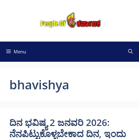
Skip
to
content
Menu
bhavishya
ದಿನ ಭವಿಷ್ಯ 2 ಜನವರಿ 2026:
ನೆನಪಿಟ್ಟುಕೊಳ್ಳಬೇಕಾದ ದಿನ, ಇಂದು