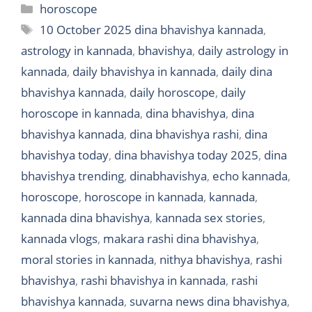
Categories
horoscope
Tags
10 October 2025 dina bhavishya kannada
,
astrology in kannada
,
bhavishya
,
daily astrology in
kannada
,
daily bhavishya in kannada
,
daily dina
bhavishya kannada
,
daily horoscope
,
daily
horoscope in kannada
,
dina bhavishya
,
dina
bhavishya kannada
,
dina bhavishya rashi
,
dina
bhavishya today
,
dina bhavishya today 2025
,
dina
bhavishya trending
,
dinabhavishya
,
echo kannada
,
horoscope
,
horoscope in kannada
,
kannada
,
kannada dina bhavishya
,
kannada sex stories
,
kannada vlogs
,
makara rashi dina bhavishya
,
moral stories in kannada
,
nithya bhavishya
,
rashi
bhavishya
,
rashi bhavishya in kannada
,
rashi
bhavishya kannada
,
suvarna news dina bhavishya
,