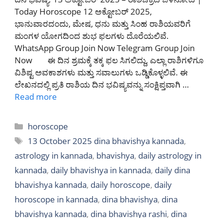
Today Horoscope 12 ಅಕ್ಟೋಬರ್ 2025,
ಭಾನುವಾರದಂದು, ಮೇಷ, ಧನು ಮತ್ತು ಸಿಂಹ ರಾಶಿಯವರಿಗೆ
ಮಂಗಳ ಯೋಗದಿಂದ ಶುಭ ಫಲಗಳು ದೊರೆಯಲಿವೆ.
WhatsApp Group Join Now Telegram Group Join
Now ಈ ದಿನ ಶ್ರಮಕ್ಕೆ ತಕ್ಕ ಫಲ ಸಿಗಲಿದ್ದು, ಎಲ್ಲಾ ರಾಶಿಗಳಿಗೂ
ವಿಶಿಷ್ಟ ಅವಕಾಶಗಳು ಮತ್ತು ಸವಾಲುಗಳು ಒಡ್ಡಿಕೊಳ್ಳಲಿವೆ. ಈ
ಲೇಖನದಲ್ಲಿ ಪ್ರತಿ ರಾಶಿಯ ದಿನ ಭವಿಷ್ಯವನ್ನು ಸಂಕ್ಷಿಪ್ತವಾಗಿ …
Read more
Categories
horoscope
Tags
13 October 2025 dina bhavishya kannada
,
astrology in kannada
,
bhavishya
,
daily astrology in
kannada
,
daily bhavishya in kannada
,
daily dina
bhavishya kannada
,
daily horoscope
,
daily
horoscope in kannada
,
dina bhavishya
,
dina
bhavishya kannada
,
dina bhavishya rashi
,
dina