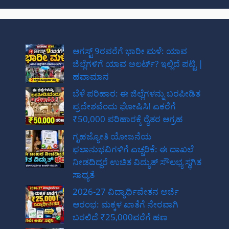
ಆಗಸ್ಟ್ 9ರವರೆಗೆ ಭಾರೀ ಮಳೆ: ಯಾವ
ಜಿಲ್ಲೆಗಳಿಗೆ ಯಾವ ಅಲರ್ಟ್? ಇಲ್ಲಿದೆ ಪಟ್ಟಿ |
ಹವಾಮಾನ
ಬೆಳೆ ಪರಿಹಾರ: ಈ ಜಿಲ್ಲೆಗಳನ್ನು ಬರಪೀಡಿತ
ಪ್ರದೇಶವೆಂದು ಘೋಷಿಸಿ! ಎಕರೆಗೆ
₹50,000 ಪರಿಹಾರಕ್ಕೆ ರೈತರ ಆಗ್ರಹ
ಗೃಹಜ್ಯೋತಿ ಯೋಜನೆಯ
ಫಲಾನುಭವಿಗಳಿಗೆ ಎಚ್ಚರಿಕೆ: ಈ ದಾಖಲೆ
ನೀಡದಿದ್ದರೆ ಉಚಿತ ವಿದ್ಯುತ್ ಸೌಲಭ್ಯ ಸ್ಥಗಿತ
ಸಾಧ್ಯತೆ
2026-27 ವಿದ್ಯಾರ್ಥಿವೇತನ ಅರ್ಜಿ
ಆರಂಭ: ಮಕ್ಕಳ ಖಾತೆಗೆ ನೇರವಾಗಿ
ಬರಲಿದೆ ₹25,000ವರೆಗೆ ಹಣ