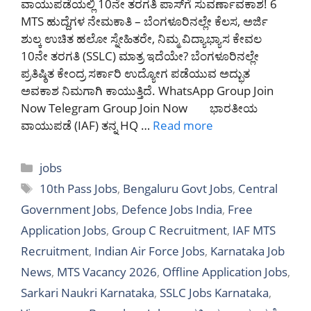
ವಾಯುಪಡೆಯಲ್ಲಿ 10ನೇ ತರಗತಿ ಪಾಸ್‌ಗೆ ಸುವರ್ಣಾವಕಾಶ! 6
MTS ಹುದ್ದೆಗಳ ನೇಮಕಾತಿ – ಬೆಂಗಳೂರಿನಲ್ಲೇ ಕೆಲಸ, ಅರ್ಜಿ
ಶುಲ್ಕ ಉಚಿತ ಹಲೋ ಸ್ನೇಹಿತರೇ, ನಿಮ್ಮ ವಿದ್ಯಾಭ್ಯಾಸ ಕೇವಲ
10ನೇ ತರಗತಿ (SSLC) ಮಾತ್ರ ಇದೆಯೇ? ಬೆಂಗಳೂರಿನಲ್ಲೇ
ಪ್ರತಿಷ್ಠಿತ ಕೇಂದ್ರ ಸರ್ಕಾರಿ ಉದ್ಯೋಗ ಪಡೆಯುವ ಅದ್ಭುತ
ಅವಕಾಶ ನಿಮಗಾಗಿ ಕಾಯುತ್ತಿದೆ. WhatsApp Group Join
Now Telegram Group Join Now ಭಾರತೀಯ
ವಾಯುಪಡೆ (IAF) ತನ್ನ HQ …
Read more
Categories
jobs
Tags
10th Pass Jobs
,
Bengaluru Govt Jobs
,
Central
Government Jobs
,
Defence Jobs India
,
Free
Application Jobs
,
Group C Recruitment
,
IAF MTS
Recruitment
,
Indian Air Force Jobs
,
Karnataka Job
News
,
MTS Vacancy 2026
,
Offline Application Jobs
,
Sarkari Naukri Karnataka
,
SSLC Jobs Karnataka
,