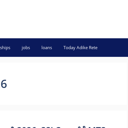
ships
jobs
loans
Today Adike Rete
26