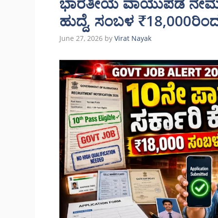
ಭಾರತೀಯ ವಾಯುಪಡೆ ನೇಮಕಾತ
ಹುದ್ದೆ, ಸಂಬಳ ₹18,000ರಿ
June 27, 2026
by
Virat Nayak