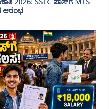
ಿ 2026: SSLC ಪಾಸ್‌ಗೆ MTS
ಂದ ಆರಂಭ