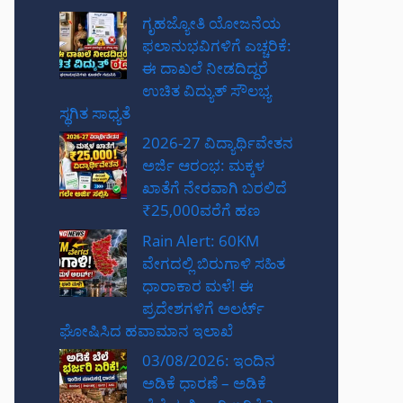
ಗೃಹಜ್ಯೋತಿ ಯೋಜನೆಯ
ಫಲಾನುಭವಿಗಳಿಗೆ ಎಚ್ಚರಿಕೆ:
ಈ ದಾಖಲೆ ನೀಡದಿದ್ದರೆ
ಉಚಿತ ವಿದ್ಯುತ್ ಸೌಲಭ್ಯ
ಸ್ಥಗಿತ ಸಾಧ್ಯತೆ
2026-27 ವಿದ್ಯಾರ್ಥಿವೇತನ
ಅರ್ಜಿ ಆರಂಭ: ಮಕ್ಕಳ
ಖಾತೆಗೆ ನೇರವಾಗಿ ಬರಲಿದೆ
₹25,000ವರೆಗೆ ಹಣ
Rain Alert: 60KM
ವೇಗದಲ್ಲಿ ಬಿರುಗಾಳಿ ಸಹಿತ
ಧಾರಾಕಾರ ಮಳೆ! ಈ
ಪ್ರದೇಶಗಳಿಗೆ ಅಲರ್ಟ್
ಘೋಷಿಸಿದ ಹವಾಮಾನ ಇಲಾಖೆ
03/08/2026: ಇಂದಿನ
ಅಡಿಕೆ ಧಾರಣೆ – ಅಡಿಕೆ