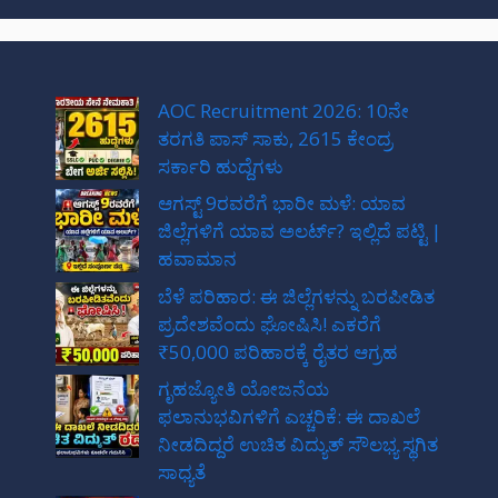
AOC Recruitment 2026: 10ನೇ
ತರಗತಿ ಪಾಸ್ ಸಾಕು, 2615 ಕೇಂದ್ರ
ಸರ್ಕಾರಿ ಹುದ್ದೆಗಳು
ಆಗಸ್ಟ್ 9ರವರೆಗೆ ಭಾರೀ ಮಳೆ: ಯಾವ
ಜಿಲ್ಲೆಗಳಿಗೆ ಯಾವ ಅಲರ್ಟ್? ಇಲ್ಲಿದೆ ಪಟ್ಟಿ |
ಹವಾಮಾನ
ಬೆಳೆ ಪರಿಹಾರ: ಈ ಜಿಲ್ಲೆಗಳನ್ನು ಬರಪೀಡಿತ
ಪ್ರದೇಶವೆಂದು ಘೋಷಿಸಿ! ಎಕರೆಗೆ
₹50,000 ಪರಿಹಾರಕ್ಕೆ ರೈತರ ಆಗ್ರಹ
ಗೃಹಜ್ಯೋತಿ ಯೋಜನೆಯ
ಫಲಾನುಭವಿಗಳಿಗೆ ಎಚ್ಚರಿಕೆ: ಈ ದಾಖಲೆ
ನೀಡದಿದ್ದರೆ ಉಚಿತ ವಿದ್ಯುತ್ ಸೌಲಭ್ಯ ಸ್ಥಗಿತ
ಸಾಧ್ಯತೆ