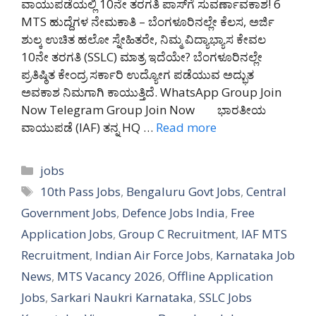
ವಾಯುಪಡೆಯಲ್ಲಿ 10ನೇ ತರಗತಿ ಪಾಸ್‌ಗೆ ಸುವರ್ಣಾವಕಾಶ! 6
MTS ಹುದ್ದೆಗಳ ನೇಮಕಾತಿ – ಬೆಂಗಳೂರಿನಲ್ಲೇ ಕೆಲಸ, ಅರ್ಜಿ
ಶುಲ್ಕ ಉಚಿತ ಹಲೋ ಸ್ನೇಹಿತರೇ, ನಿಮ್ಮ ವಿದ್ಯಾಭ್ಯಾಸ ಕೇವಲ
10ನೇ ತರಗತಿ (SSLC) ಮಾತ್ರ ಇದೆಯೇ? ಬೆಂಗಳೂರಿನಲ್ಲೇ
ಪ್ರತಿಷ್ಠಿತ ಕೇಂದ್ರ ಸರ್ಕಾರಿ ಉದ್ಯೋಗ ಪಡೆಯುವ ಅದ್ಭುತ
ಅವಕಾಶ ನಿಮಗಾಗಿ ಕಾಯುತ್ತಿದೆ. WhatsApp Group Join
Now Telegram Group Join Now ಭಾರತೀಯ
ವಾಯುಪಡೆ (IAF) ತನ್ನ HQ …
Read more
Categories
jobs
Tags
10th Pass Jobs
,
Bengaluru Govt Jobs
,
Central
Government Jobs
,
Defence Jobs India
,
Free
Application Jobs
,
Group C Recruitment
,
IAF MTS
Recruitment
,
Indian Air Force Jobs
,
Karnataka Job
News
,
MTS Vacancy 2026
,
Offline Application
Jobs
,
Sarkari Naukri Karnataka
,
SSLC Jobs