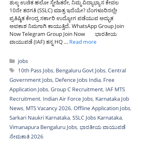
ಶುಲ್ಕ ಉಚಿತ ಹಲೋ ಸ್ನೇಹಿತರೇ, ನಿಮ್ಮ ವಿದ್ಯಾಭ್ಯಾಸ ಕೇವಲ
10ನೇ ತರಗತಿ (SSLC) ಮಾತ್ರ ಇದೆಯೇ? ಬೆಂಗಳೂರಿನಲ್ಲೇ
ಪ್ರತಿಷ್ಠಿತ ಕೇಂದ್ರ ಸರ್ಕಾರಿ ಉದ್ಯೋಗ ಪಡೆಯುವ ಅದ್ಭುತ
ಅವಕಾಶ ನಿಮಗಾಗಿ ಕಾಯುತ್ತಿದೆ. WhatsApp Group Join
Now Telegram Group Join Now ಭಾರತೀಯ
ವಾಯುಪಡೆ (IAF) ತನ್ನ HQ …
Read more
Categories
jobs
Tags
10th Pass Jobs
,
Bengaluru Govt Jobs
,
Central
Government Jobs
,
Defence Jobs India
,
Free
Application Jobs
,
Group C Recruitment
,
IAF MTS
Recruitment
,
Indian Air Force Jobs
,
Karnataka Job
News
,
MTS Vacancy 2026
,
Offline Application Jobs
,
Sarkari Naukri Karnataka
,
SSLC Jobs Karnataka
,
Vimanapura Bengaluru Jobs
,
ಭಾರತೀಯ ವಾಯುಪಡೆ
ನೇಮಕಾತಿ 2026