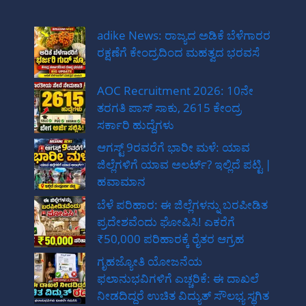
adike News: ರಾಜ್ಯದ ಅಡಿಕೆ ಬೆಳೆಗಾರರ
ರಕ್ಷಣೆಗೆ ಕೇಂದ್ರದಿಂದ ಮಹತ್ವದ ಭರವಸೆ
AOC Recruitment 2026: 10ನೇ
ತರಗತಿ ಪಾಸ್ ಸಾಕು, 2615 ಕೇಂದ್ರ
ಸರ್ಕಾರಿ ಹುದ್ದೆಗಳು
ಆಗಸ್ಟ್ 9ರವರೆಗೆ ಭಾರೀ ಮಳೆ: ಯಾವ
ಜಿಲ್ಲೆಗಳಿಗೆ ಯಾವ ಅಲರ್ಟ್? ಇಲ್ಲಿದೆ ಪಟ್ಟಿ |
ಹವಾಮಾನ
ಬೆಳೆ ಪರಿಹಾರ: ಈ ಜಿಲ್ಲೆಗಳನ್ನು ಬರಪೀಡಿತ
ಪ್ರದೇಶವೆಂದು ಘೋಷಿಸಿ! ಎಕರೆಗೆ
₹50,000 ಪರಿಹಾರಕ್ಕೆ ರೈತರ ಆಗ್ರಹ
ಗೃಹಜ್ಯೋತಿ ಯೋಜನೆಯ
ಫಲಾನುಭವಿಗಳಿಗೆ ಎಚ್ಚರಿಕೆ: ಈ ದಾಖಲೆ
ನೀಡದಿದ್ದರೆ ಉಚಿತ ವಿದ್ಯುತ್ ಸೌಲಭ್ಯ ಸ್ಥಗಿತ