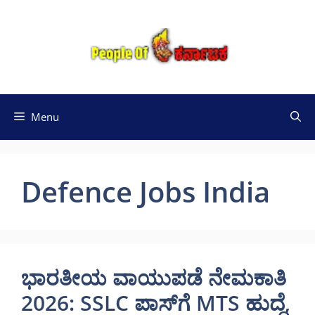
Skip
to
content
Menu
Defence Jobs India
ಭಾರತೀಯ ವಾಯುಪಡೆ ನೇಮಕಾತಿ
2026: SSLC ಪಾಸ್‌ಗೆ MTS ಹುದ್ದೆ,