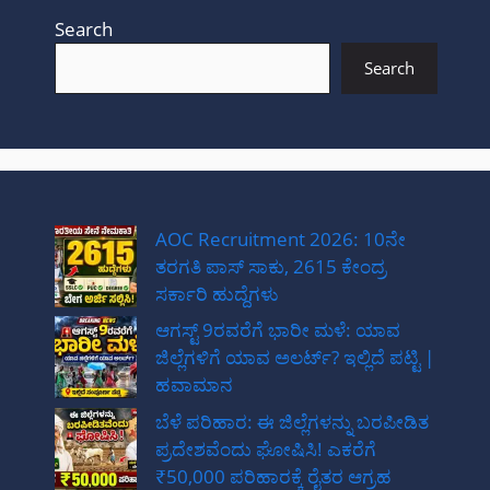
Search
Search
AOC Recruitment 2026: 10ನೇ
ತರಗತಿ ಪಾಸ್ ಸಾಕು, 2615 ಕೇಂದ್ರ
ಸರ್ಕಾರಿ ಹುದ್ದೆಗಳು
ಆಗಸ್ಟ್ 9ರವರೆಗೆ ಭಾರೀ ಮಳೆ: ಯಾವ
ಜಿಲ್ಲೆಗಳಿಗೆ ಯಾವ ಅಲರ್ಟ್? ಇಲ್ಲಿದೆ ಪಟ್ಟಿ |
ಹವಾಮಾನ
ಬೆಳೆ ಪರಿಹಾರ: ಈ ಜಿಲ್ಲೆಗಳನ್ನು ಬರಪೀಡಿತ
ಪ್ರದೇಶವೆಂದು ಘೋಷಿಸಿ! ಎಕರೆಗೆ
₹50,000 ಪರಿಹಾರಕ್ಕೆ ರೈತರ ಆಗ್ರಹ