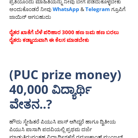
ಪ್ರತಿಯೊಂದು ಮಾಹಿತಿಯನ್ನು ನೀವು ಬೇಗ ಪಡೆದುಕೊಳ್ಳಬೇಕು
ಅಂದುಕೊಂಡರೆ ನೀವು
WhatsApp
&
Telegram
ಗ್ರೂಪಿಗೆ
ಜಾಯಿನ್ ಆಗಬಹುದು
ರೈತರ ಖಾತೆಗೆ ಬೆಳೆ ಪರಿಹಾರ 3000 ಹಣ ಜಮ ಹಣ ಬರಲು
ರೈತರು ಕಡ್ಡಾಯವಾಗಿ ಈ ಕೆಲಸ ಮಾಡಬೇಕು
(PUC prize money)
40,000 ವಿದ್ಯಾರ್ಥಿ
ವೇತನ..?
ಹೌದು ಸ್ನೇಹಿತರೆ ಪಿಯುಸಿ ಪಾಸ್ ಆಗಿದ್ದರೆ ಹಾಗೂ ದ್ವಿತೀಯ
ಪಿಯುಸಿ ಪಾಸಾಗಿ ಪದವಿಯಲ್ಲಿ ಪ್ರಥಮ ದರ್ಜೆ
ಮಾಡುತ್ತಿರುವಂತಹ ವಿದ್ಯಾರ್ಥಿಗಳಿಗೆ ರಮಣಕಾಂತ್ ಮುಂಜಲ್