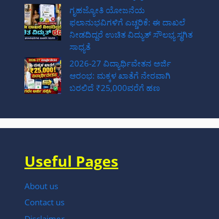
ಗೃಹಜ್ಯೋತಿ ಯೋಜನೆಯ
ಫಲಾನುಭವಿಗಳಿಗೆ ಎಚ್ಚರಿಕೆ: ಈ ದಾಖಲೆ
ನೀಡದಿದ್ದರೆ ಉಚಿತ ವಿದ್ಯುತ್ ಸೌಲಭ್ಯ ಸ್ಥಗಿತ
ಸಾಧ್ಯತೆ
2026-27 ವಿದ್ಯಾರ್ಥಿವೇತನ ಅರ್ಜಿ
ಆರಂಭ: ಮಕ್ಕಳ ಖಾತೆಗೆ ನೇರವಾಗಿ
ಬರಲಿದೆ ₹25,000ವರೆಗೆ ಹಣ
Useful Pages
About us
Contact us
Disclaimer