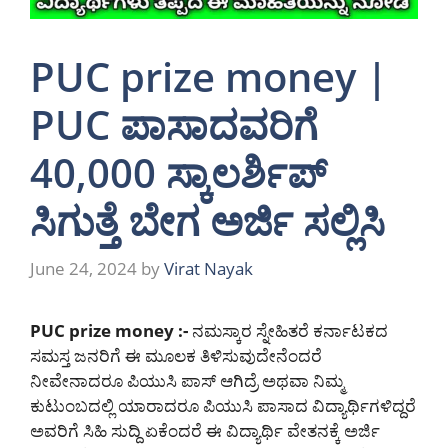
PUC prize money |
PUC ಪಾಸಾದವರಿಗೆ
40,000 ಸ್ಕಾಲರ್ಶಿಪ್
ಸಿಗುತ್ತೆ ಬೇಗ ಅರ್ಜಿ ಸಲ್ಲಿಸಿ
June 24, 2024
by
Virat Nayak
PUC prize money :-
ನಮಸ್ಕಾರ ಸ್ನೇಹಿತರೆ ಕರ್ನಾಟಕದ
ಸಮಸ್ತ ಜನರಿಗೆ ಈ ಮೂಲಕ ತಿಳಿಸುವುದೇನೆಂದರೆ
ನೀವೇನಾದರೂ ಪಿಯುಸಿ ಪಾಸ್ ಆಗಿದ್ರೆ ಅಥವಾ ನಿಮ್ಮ
ಕುಟುಂಬದಲ್ಲಿ ಯಾರಾದರೂ ಪಿಯುಸಿ ಪಾಸಾದ ವಿದ್ಯಾರ್ಥಿಗಳಿದ್ದರೆ
ಅವರಿಗೆ ಸಿಹಿ ಸುದ್ದಿ ಏಕೆಂದರೆ ಈ ವಿದ್ಯಾರ್ಥಿ ವೇತನಕ್ಕೆ ಅರ್ಜಿ