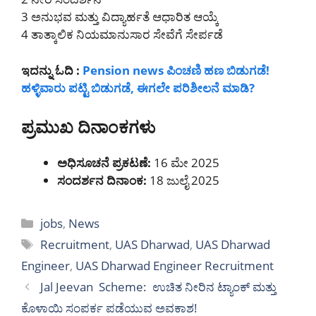
3️ ಅನುಭವ ಮತ್ತು ವಿದ್ಯಾರ್ಹತೆ ಆಧಾರಿತ ಆಯ್ಕೆ
4️ ತಾತ್ಕಾಲಿಕ ನಿಯಮಾನುಸಾರ ಸೇವೆಗೆ ಸೇರ್ಪಡೆ
ಇದನ್ನು ಓದಿ :
Pension news ಪಿಂಚಣಿ ಹಣ ಬಿಡುಗಡೆ!
ಹಳ್ಳಿವಾರು ಪಟ್ಟಿ ಬಿಡುಗಡೆ, ಈಗಲೇ ಪರಿಶೀಲನೆ ಮಾಡಿ?
ಪ್ರಮುಖ ದಿನಾಂಕಗಳು
ಅಧಿಸೂಚನೆ ಪ್ರಕಟಣೆ:
16 ಮೇ 2025
ಸಂದರ್ಶನ ದಿನಾಂಕ:
18 ಜುಲೈ 2025
Categories
jobs
,
News
Tags
Recruitment
,
UAS Dharwad
,
UAS Dharwad
Engineer
,
UAS Dharwad Engineer Recruitment
Jal Jeevan Scheme: ಉಚಿತ ನೀರಿನ ಟ್ಯಾಂಕ್ ಮತ್ತು
ಕೊಳಾಯಿ ಸಂಪರ್ಕ ಪಡೆಯುವ ಅವಕಾಶ!