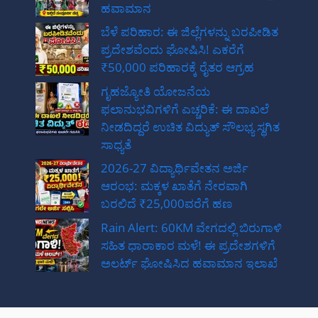
ಹವಾಮಾನ
ಬೆಳೆ ಪರಿಹಾರ: ಈ ಜಿಲ್ಲೆಗಳನ್ನು ಬರಪೀಡಿತ
ಪ್ರದೇಶವೆಂದು ಘೋಷಿಸಿ! ಎಕರೆಗೆ
₹50,000 ಪರಿಹಾರಕ್ಕೆ ರೈತರ ಆಗ್ರಹ
ಗೃಹಜ್ಯೋತಿ ಯೋಜನೆಯ
ಫಲಾನುಭವಿಗಳಿಗೆ ಎಚ್ಚರಿಕೆ: ಈ ದಾಖಲೆ
ನೀಡದಿದ್ದರೆ ಉಚಿತ ವಿದ್ಯುತ್ ಸೌಲಭ್ಯ ಸ್ಥಗಿತ
ಸಾಧ್ಯತೆ
2026-27 ವಿದ್ಯಾರ್ಥಿವೇತನ ಅರ್ಜಿ
ಆರಂಭ: ಮಕ್ಕಳ ಖಾತೆಗೆ ನೇರವಾಗಿ
ಬರಲಿದೆ ₹25,000ವರೆಗೆ ಹಣ
Rain Alert: 60KM ವೇಗದಲ್ಲಿ ಬಿರುಗಾಳಿ
ಸಹಿತ ಧಾರಾಕಾರ ಮಳೆ! ಈ ಪ್ರದೇಶಗಳಿಗೆ
ಅಲರ್ಟ್ ಘೋಷಿಸಿದ ಹವಾಮಾನ ಇಲಾಖೆ