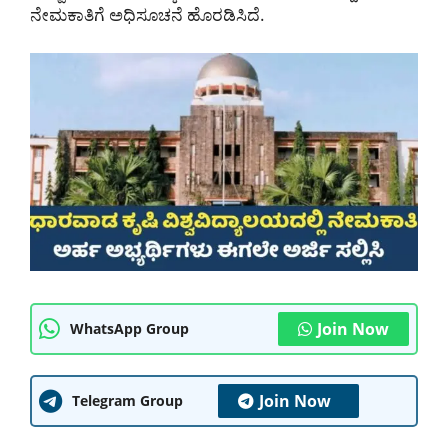
ನೇಮಕಾತಿಗೆ ಅಧಿಸೂಚನೆ ಹೊರಡಿಸಿದೆ.
Join Now
WhatsApp Group
Join Now
Telegram Group