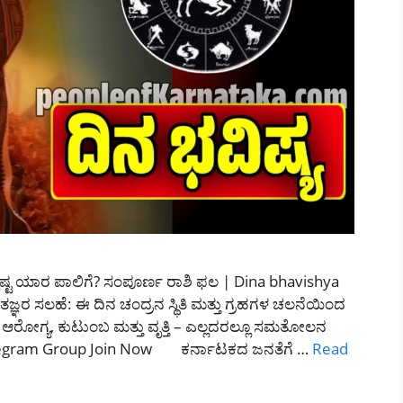
ಷ್ಟ ಯಾರ ಪಾಲಿಗೆ? ಸಂಪೂರ್ಣ ರಾಶಿ ಫಲ | Dina bhavishya
ಜ್ಞರ ಸಲಹೆ: ಈ ದಿನ ಚಂದ್ರನ ಸ್ಥಿತಿ ಮತ್ತು ಗ್ರಹಗಳ ಚಲನೆಯಿಂದ
 ಆರೋಗ್ಯ, ಕುಟುಂಬ ಮತ್ತು ವೃತ್ತಿ – ಎಲ್ಲದರಲ್ಲೂ ಸಮತೋಲನ
Telegram Group Join Now ಕರ್ನಾಟಕದ ಜನತೆಗೆ …
Read