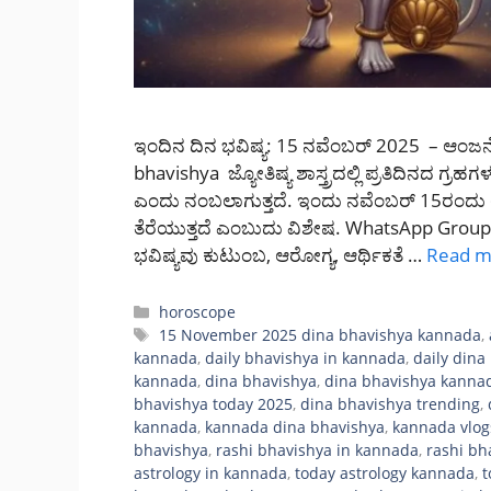
ಇಂದಿನ ದಿನ ಭವಿಷ್ಯ: 15 ನವೆಂಬರ್ 2025 – ಆಂಜನ
bhavishya ಜ್ಯೋತಿಷ್ಯ ಶಾಸ್ತ್ರದಲ್ಲಿ ಪ್ರತಿದಿನದ ಗ
ಎಂದು ನಂಬಲಾಗುತ್ತದೆ. ಇಂದು ನವೆಂಬರ್ 15ರಂದು 
ತೆರೆಯುತ್ತದೆ ಎಂಬುದು ವಿಶೇಷ. WhatsApp Gr
ಭವಿಷ್ಯವು ಕುಟುಂಬ, ಆರೋಗ್ಯ, ಆರ್ಥಿಕತೆ …
Read m
Categories
horoscope
Tags
15 November 2025 dina bhavishya kannada
,
kannada
,
daily bhavishya in kannada
,
daily din
kannada
,
dina bhavishya
,
dina bhavishya kanna
bhavishya today 2025
,
dina bhavishya trending
,
kannada
,
kannada dina bhavishya
,
kannada vlog
bhavishya
,
rashi bhavishya in kannada
,
rashi bh
astrology in kannada
,
today astrology kannada
,
t