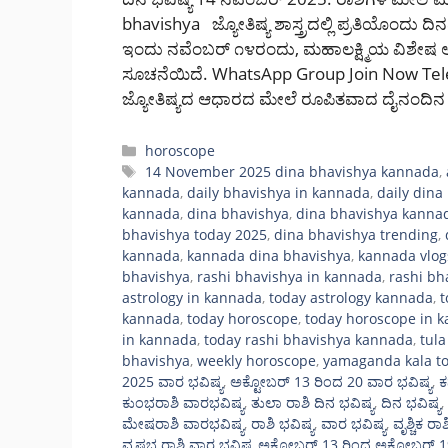
bhavishya ಜ್ಯೋತಿಷ್ಯ ಶಾಸ್ತ್ರದಲ್ಲಿ ಪ್ರತಿಯೊಂದು ದ
ಇಂದು ನವೆಂಬರ್ ೧೪ರಂದು, ಮಹಾಲಕ್ಷ್ಮಿಯ ವಿಶೇಷ ಆ
ಸೂಚನೆಯಿದೆ. WhatsApp Group Join Now T
ಜ್ಯೋತಿಷ್ಯದ ಆಧಾರದ ಮೇಲೆ ರೂಪಿತವಾದ ದೈನಂದಿನ 
Categories
horoscope
Tags
14 November 2025 dina bhavishya kannada
,
kannada
,
daily bhavishya in kannada
,
daily din
kannada
,
dina bhavishya
,
dina bhavishya kanna
bhavishya today 2025
,
dina bhavishya trending
,
kannada
,
kannada dina bhavishya
,
kannada vlog
bhavishya
,
rashi bhavishya in kannada
,
rashi bh
astrology in kannada
,
today astrology kannada
,
t
kannada
,
today horoscope
,
today horoscope in 
in kannada
,
today rashi bhavishya kannada
,
tula
bhavishya
,
weekly horoscope
,
yamaganda kala t
2025 ವಾರ ಭವಿಷ್ಯ
,
ಅಕ್ಟೋಬರ್‌ 13 ರಿಂದ 20 ವಾರ ಭವಿಷ್ಯ
,
ಕ
ಕುಂಭರಾಶಿ ವಾರಭವಿಷ್ಯ
,
ತುಲಾ ರಾಶಿ ದಿನ ಭವಿಷ್ಯ
,
ದಿನ ಭವಿಷ್ಯ
,
ಮೇಷರಾಶಿ ವಾರಭವಿಷ್ಯ
,
ರಾಶಿ ಭವಿಷ್ಯ
,
ವಾರ ಭವಿಷ್ಯ
,
ವೃಶ್ಚಿಕ ರ
ವೃಷಭ ರಾಶಿ ವಾರ ಭವಿಷ್ಯ ಅಕ್ಟೋಬರ್ 13 ರಿಂದ ಅಕ್ಟೋಬರ್ 