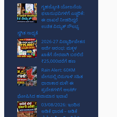
ಗೃಹಜ್ಯೋತಿ ಯೋಜನೆಯ
ಫಲಾನುಭವಿಗಳಿಗೆ ಎಚ್ಚರಿಕೆ:
ಈ ದಾಖಲೆ ನೀಡದಿದ್ದರೆ
ಉಚಿತ ವಿದ್ಯುತ್ ಸೌಲಭ್ಯ
ಸ್ಥಗಿತ ಸಾಧ್ಯತೆ
2026-27 ವಿದ್ಯಾರ್ಥಿವೇತನ
ಅರ್ಜಿ ಆರಂಭ: ಮಕ್ಕಳ
ಖಾತೆಗೆ ನೇರವಾಗಿ ಬರಲಿದೆ
₹25,000ವರೆಗೆ ಹಣ
Rain Alert: 60KM
ವೇಗದಲ್ಲಿ ಬಿರುಗಾಳಿ ಸಹಿತ
ಧಾರಾಕಾರ ಮಳೆ! ಈ
ಪ್ರದೇಶಗಳಿಗೆ ಅಲರ್ಟ್
ಘೋಷಿಸಿದ ಹವಾಮಾನ ಇಲಾಖೆ
03/08/2026: ಇಂದಿನ
ಅಡಿಕೆ ಧಾರಣೆ – ಅಡಿಕೆ