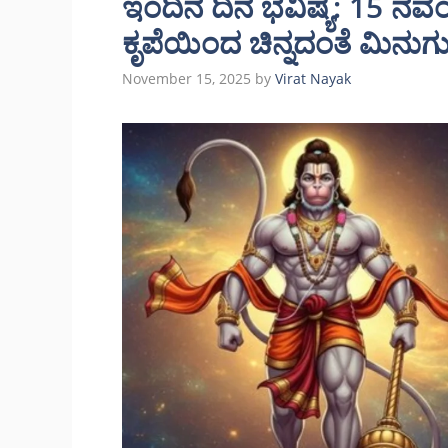
ಇಂದಿನ ದಿನ ಭವಿಷ್ಯ: 15 
ಕೃಪೆಯಿಂದ ಚಿನ್ನದಂತೆ ಮಿನು
November 15, 2025
by
Virat Nayak