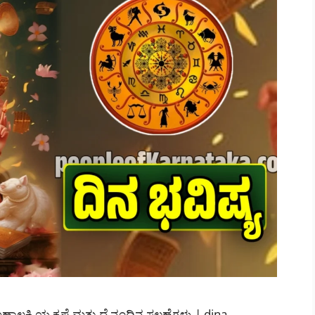
ಾಲಕ್ಷ್ಮಿಯ ಕೃಪೆ ಮತ್ತು ದೈನಂದಿನ ಸಲಹೆಗಳು | dina