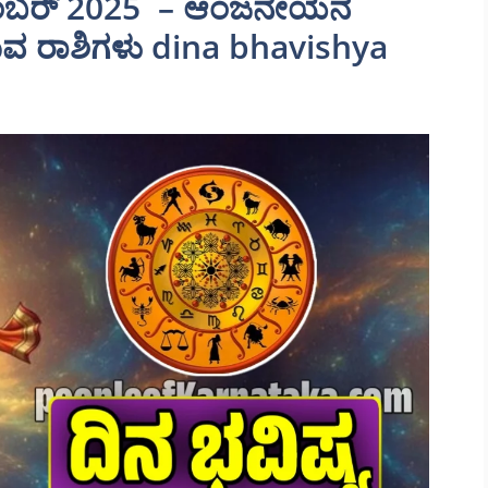
ನವೆಂಬರ್ 2025 – ಆಂಜನೇಯನ
ಗುವ ರಾಶಿಗಳು dina bhavishya