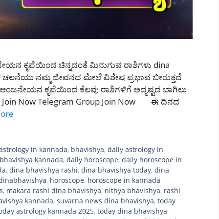
ೇಯನ ಕೃಪೆಯಿಂದ ಚಿನ್ನದಂತೆ ಮಿನುಗುವ ರಾಶಿಗಳು dina
್ರಹಗಳ ಚಲನೆಯು ನಮ್ಮ ಜೀವನದ ಮೇಲೆ ವಿಶೇಷ ಪ್ರಭಾವ ಬೀರುತ್ತದೆ
ಆಂಜನೇಯನ ಕೃಪೆಯಿಂದ ಕೆಲವು ರಾಶಿಗಳಿಗೆ ಅದೃಷ್ಟದ ಬಾಗಿಲು
oup Join Now Telegram Group Join Now ಈ ದಿನದ
ore
astrology in kannada
,
bhavishya
,
daily astrology in
a bhavishya kannada
,
daily horoscope
,
daily horoscope in
da
,
dina bhavishya rashi
,
dina bhavishya today
,
dina
dinabhavishya
,
horoscope
,
horoscope in kannada
,
s
,
makara rashi dina bhavishya
,
nithya bhavishya
,
rashi
avishya kannada
,
suvarna news dina bhavishya
,
today
oday astrology kannada 2025
,
today dina bhavishya