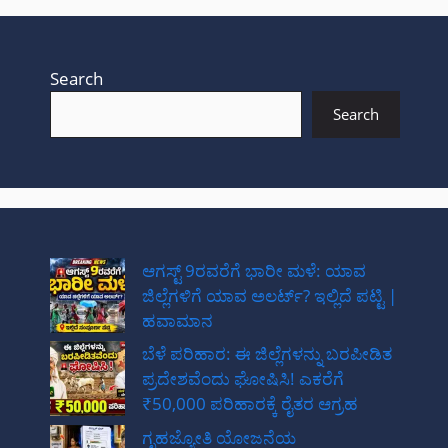
Search
Search
ಆಗಸ್ಟ್ 9ರವರೆಗೆ ಭಾರೀ ಮಳೆ: ಯಾವ
ಜಿಲ್ಲೆಗಳಿಗೆ ಯಾವ ಅಲರ್ಟ್? ಇಲ್ಲಿದೆ ಪಟ್ಟಿ |
ಹವಾಮಾನ
ಬೆಳೆ ಪರಿಹಾರ: ಈ ಜಿಲ್ಲೆಗಳನ್ನು ಬರಪೀಡಿತ
ಪ್ರದೇಶವೆಂದು ಘೋಷಿಸಿ! ಎಕರೆಗೆ
₹50,000 ಪರಿಹಾರಕ್ಕೆ ರೈತರ ಆಗ್ರಹ
ಗೃಹಜ್ಯೋತಿ ಯೋಜನೆಯ