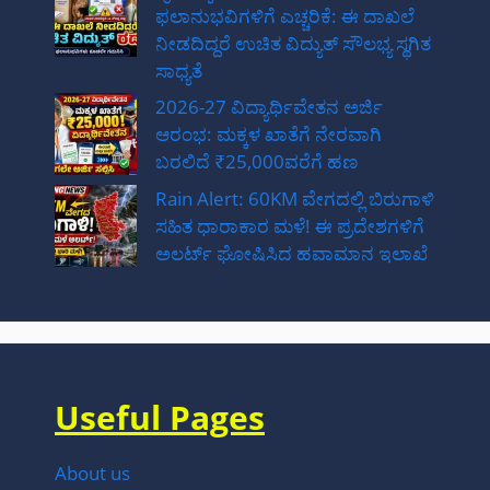
ಫಲಾನುಭವಿಗಳಿಗೆ ಎಚ್ಚರಿಕೆ: ಈ ದಾಖಲೆ
ನೀಡದಿದ್ದರೆ ಉಚಿತ ವಿದ್ಯುತ್ ಸೌಲಭ್ಯ ಸ್ಥಗಿತ
ಸಾಧ್ಯತೆ
2026-27 ವಿದ್ಯಾರ್ಥಿವೇತನ ಅರ್ಜಿ
ಆರಂಭ: ಮಕ್ಕಳ ಖಾತೆಗೆ ನೇರವಾಗಿ
ಬರಲಿದೆ ₹25,000ವರೆಗೆ ಹಣ
Rain Alert: 60KM ವೇಗದಲ್ಲಿ ಬಿರುಗಾಳಿ
ಸಹಿತ ಧಾರಾಕಾರ ಮಳೆ! ಈ ಪ್ರದೇಶಗಳಿಗೆ
ಅಲರ್ಟ್ ಘೋಷಿಸಿದ ಹವಾಮಾನ ಇಲಾಖೆ
Useful Pages
About us