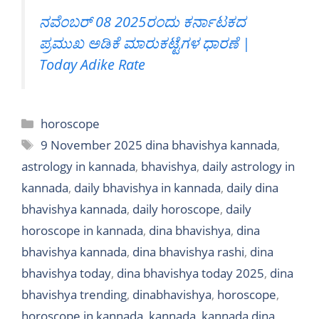
ನವೆಂಬರ್ 08 2025ರಂದು ಕರ್ನಾಟಕದ
ಪ್ರಮುಖ ಅಡಿಕೆ ಮಾರುಕಟ್ಟೆಗಳ ಧಾರಣೆ |
Today Adike Rate
Categories
horoscope
Tags
9 November 2025 dina bhavishya kannada
,
astrology in kannada
,
bhavishya
,
daily astrology in
kannada
,
daily bhavishya in kannada
,
daily dina
bhavishya kannada
,
daily horoscope
,
daily
horoscope in kannada
,
dina bhavishya
,
dina
bhavishya kannada
,
dina bhavishya rashi
,
dina
bhavishya today
,
dina bhavishya today 2025
,
dina
bhavishya trending
,
dinabhavishya
,
horoscope
,
horoscope in kannada
,
kannada
,
kannada dina