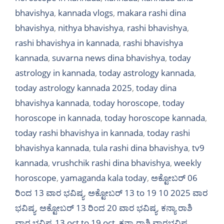
bhavishya
,
kannada vlogs
,
makara rashi dina
bhavishya
,
nithya bhavishya
,
rashi bhavishya
,
rashi bhavishya in kannada
,
rashi bhavishya
kannada
,
suvarna news dina bhavishya
,
today
astrology in kannada
,
today astrology kannada
,
today astrology kannada 2025
,
today dina
bhavishya kannada
,
today horoscope
,
today
horoscope in kannada
,
today horoscope kannada
,
today rashi bhavishya in kannada
,
today rashi
bhavishya kannada
,
tula rashi dina bhavishya
,
tv9
kannada
,
vrushchik rashi dina bhavishya
,
weekly
horoscope
,
yamaganda kala today
,
ಅಕ್ಟೋಬರ್‌ 06
ರಿಂದ 13 ವಾರ ಭವಿಷ್ಯ
,
ಅಕ್ಟೋಬರ್ 13 to 19 10 2025 ವಾರ
ಭವಿಷ್ಯ
,
ಅಕ್ಟೋಬರ್‌ 13 ರಿಂದ 20 ವಾರ ಭವಿಷ್ಯ
,
ಕನ್ಯಾ ರಾಶಿ
ವಾರ ಭವಿಷ್ಯ 13 oct to 19 oct
,
ಕನ್ಯಾ ರಾಶಿ ವಾರಭವಿಷ್ಯ
,