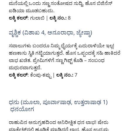
ಮನೆಯಲ್ಲಿ ಒಂದು ಸಣ್ಣ ಸಂತೋಷದ ಸುದ್ದಿ. ಹೊಸ ಬಿಜಿನೆಸ್
ಐಡಿಯಾ ಮೂಡಬಹುದು.
ಲಕ್ಕಿ ಕಲರ್
: ಗುಲಾಬಿ |
ಲಕ್ಕಿ ನಂ.:
8
ವೃಶ್ಚಿಕ (ವಿಶಾಖ 4, ಅನೂರಾಧಾ, ಜ್ಯೇಷ್ಠಾ)
ಸವಾಲುಗಳು ಬಂದರೂ ನಿಮ್ಮ ಧೈರ್ಯಕ್ಕೆ ಎದುರಾಳಿಯೇ ಇಲ್ಲ!
ಹಣಕಾಸು ಸ್ಥಿತಿ ಗಟ್ಟಿಯಾಗುತ್ತದೆ. ಹೊಸ ಒಪ್ಪಂದಕ್ಕೆ ಸಹಿ ಹಾಕಿದರೆ
ಲಾಭ ಖಚಿತ. ಪ್ರೇಮಿಗಳಿಗೆ ಸಣ್ಣ ಗಿಫ್ಟ್ ಕೊಡಿ – ಸಂಬಂಧ
ಮಧುರವಾಗುತ್ತದೆ.
ಲಕ್ಕಿ ಕಲರ್
: ಕೆಂಪು-ಕಪ್ಪು |
ಲಕ್ಕಿ ನಂ.:
7
ಧನು (ಮೂಲಾ, ಪೂರ್ವಾಷಾಢ, ಉತ್ತರಾಷಾಢ 1)
ಧನಯೋಗ
ರಾಹುವಿನ ಅನುಗ್ರಹದಿಂದ ಅನಿರೀಕ್ಷಿತ ಧನ ಲಾಭ! ಷೇರು
ಮಾರ್ಕೆಟ್‌ನಲ್ಲಿ ಹೂಡಿಕೆ ಮಾಡಿದ್ದರೆ ಲಾಭ. ಹೊಸ ಉದ್ಯಮ