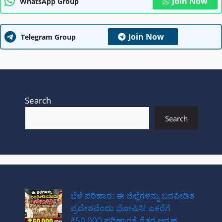
Join Now
WhatsApp Group
Join Now
Telegram Group
Search
Search
ಬೆಳೆ ಪರಿಹಾರ: ಈ ಜಿಲ್ಲೆಗಳನ್ನು ಬರಪೀಡಿತ
ಪ್ರದೇಶವೆಂದು ಘೋಷಿಸಿ! ಎಕರೆಗೆ
₹50,000 ಪರಿಹಾರಕ್ಕೆ ರೈತರ ಆಗ್ರಹ