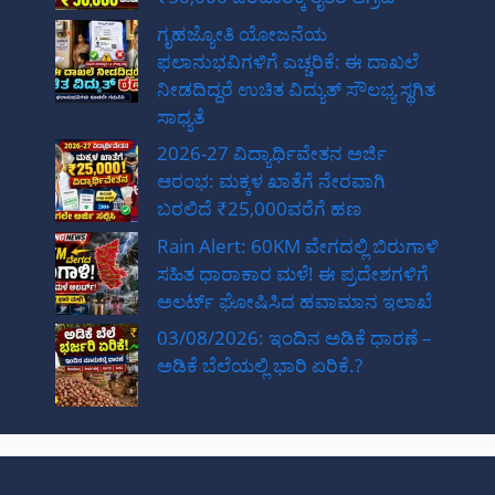
ಗೃಹಜ್ಯೋತಿ ಯೋಜನೆಯ
ಫಲಾನುಭವಿಗಳಿಗೆ ಎಚ್ಚರಿಕೆ: ಈ ದಾಖಲೆ
ನೀಡದಿದ್ದರೆ ಉಚಿತ ವಿದ್ಯುತ್ ಸೌಲಭ್ಯ ಸ್ಥಗಿತ
ಸಾಧ್ಯತೆ
2026-27 ವಿದ್ಯಾರ್ಥಿವೇತನ ಅರ್ಜಿ
ಆರಂಭ: ಮಕ್ಕಳ ಖಾತೆಗೆ ನೇರವಾಗಿ
ಬರಲಿದೆ ₹25,000ವರೆಗೆ ಹಣ
Rain Alert: 60KM ವೇಗದಲ್ಲಿ ಬಿರುಗಾಳಿ
ಸಹಿತ ಧಾರಾಕಾರ ಮಳೆ! ಈ ಪ್ರದೇಶಗಳಿಗೆ
ಅಲರ್ಟ್ ಘೋಷಿಸಿದ ಹವಾಮಾನ ಇಲಾಖೆ
03/08/2026: ಇಂದಿನ ಅಡಿಕೆ ಧಾರಣೆ –
ಅಡಿಕೆ ಬೆಲೆಯಲ್ಲಿ ಭಾರಿ ಏರಿಕೆ.?