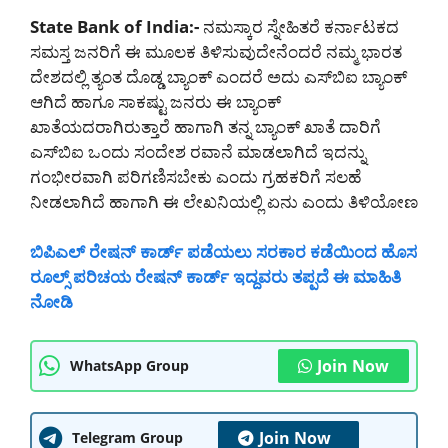
State Bank of India:-
ನಮಸ್ಕಾರ ಸ್ನೇಹಿತರೆ ಕರ್ನಾಟಕದ
ಸಮಸ್ತ ಜನರಿಗೆ ಈ ಮೂಲಕ ತಿಳಿಸುವುದೇನೆಂದರೆ ನಮ್ಮ ಭಾರತ
ದೇಶದಲ್ಲಿ ತ್ಯಂತ ದೊಡ್ಡ ಬ್ಯಾಂಕ್ ಎಂದರೆ ಅದು ಎಸ್‌ಬಿಐ ಬ್ಯಾಂಕ್
ಆಗಿದೆ ಹಾಗೂ ಸಾಕಷ್ಟು ಜನರು ಈ ಬ್ಯಾಂಕ್
ಖಾತೆಯದರಾಗಿರುತ್ತಾರೆ ಹಾಗಾಗಿ ತನ್ನ ಬ್ಯಾಂಕ್ ಖಾತೆ ದಾರಿಗೆ
ಎಸ್‌ಬಿಐ ಒಂದು ಸಂದೇಶ ರವಾನೆ ಮಾಡಲಾಗಿದೆ ಇದನ್ನು
ಗಂಭೀರವಾಗಿ ಪರಿಗಣಿಸಬೇಕು ಎಂದು ಗ್ರಹಕರಿಗೆ ಸಲಹೆ
ನೀಡಲಾಗಿದೆ ಹಾಗಾಗಿ ಈ ಲೇಖನಿಯಲ್ಲಿ ಏನು ಎಂದು ತಿಳಿಯೋಣ
ಬಿಪಿಎಲ್ ರೇಷನ್ ಕಾರ್ಡ್ ಪಡೆಯಲು ಸರಕಾರ ಕಡೆಯಿಂದ ಹೊಸ
ರೂಲ್ಸ್ ಪರಿಚಯ ರೇಷನ್ ಕಾರ್ಡ್ ಇದ್ದವರು ತಪ್ಪದೆ ಈ ಮಾಹಿತಿ
ನೋಡಿ
Join Now
WhatsApp Group
Join Now
Telegram Group