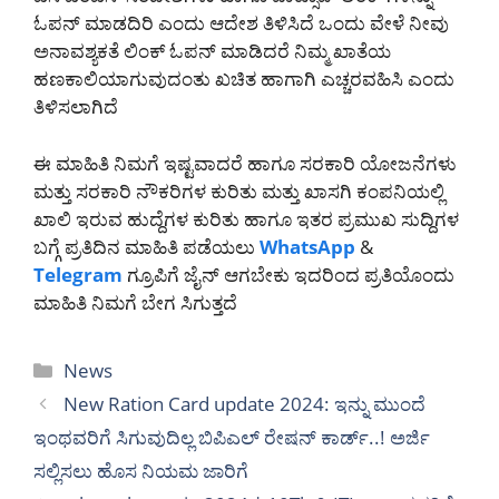
ಓಪನ್ ಮಾಡದಿರಿ ಎಂದು ಆದೇಶ ತಿಳಿಸಿದೆ ಒಂದು ವೇಳೆ ನೀವು
ಅನಾವಶ್ಯಕತೆ ಲಿಂಕ್ ಓಪನ್ ಮಾಡಿದರೆ ನಿಮ್ಮ ಖಾತೆಯ
ಹಣಕಾಲಿಯಾಗುವುದಂತು ಖಚಿತ ಹಾಗಾಗಿ ಎಚ್ಚರವಹಿಸಿ ಎಂದು
ತಿಳಿಸಲಾಗಿದೆ
ಈ ಮಾಹಿತಿ ನಿಮಗೆ ಇಷ್ಟವಾದರೆ ಹಾಗೂ ಸರಕಾರಿ ಯೋಜನೆಗಳು
ಮತ್ತು ಸರಕಾರಿ ನೌಕರಿಗಳ ಕುರಿತು ಮತ್ತು ಖಾಸಗಿ ಕಂಪನಿಯಲ್ಲಿ
ಖಾಲಿ ಇರುವ ಹುದ್ದೆಗಳ ಕುರಿತು ಹಾಗೂ ಇತರ ಪ್ರಮುಖ ಸುದ್ದಿಗಳ
ಬಗ್ಗೆ ಪ್ರತಿದಿನ ಮಾಹಿತಿ ಪಡೆಯಲು
WhatsApp
&
Telegram
ಗ್ರೂಪಿಗೆ ಜೈನ್ ಆಗಬೇಕು ಇದರಿಂದ ಪ್ರತಿಯೊಂದು
ಮಾಹಿತಿ ನಿಮಗೆ ಬೇಗ ಸಿಗುತ್ತದೆ
Categories
News
New Ration Card update 2024: ಇನ್ನು ಮುಂದೆ
ಇಂಥವರಿಗೆ ಸಿಗುವುದಿಲ್ಲ ಬಿಪಿಎಲ್ ರೇಷನ್ ಕಾರ್ಡ್..! ಅರ್ಜಿ
ಸಲ್ಲಿಸಲು ಹೊಸ ನಿಯಮ ಜಾರಿಗೆ