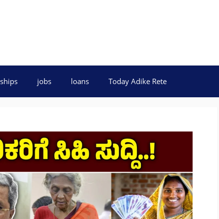
ships
jobs
loans
Today Adike Rete