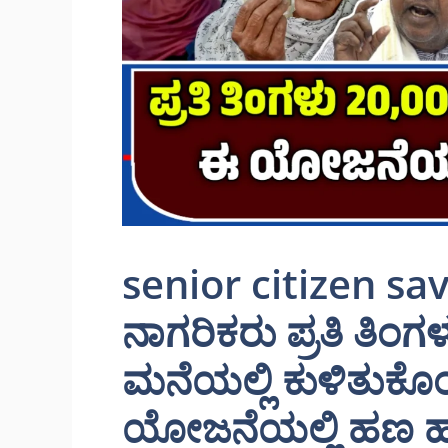
senior citizen sa
ನಾಗರಿಕರು ಪ್ರತಿ ತಿಂ
ಮನೆಯಲ್ಲಿ ಕುಳಿತು
ಯೋಜನೆಯಲ್ಲಿ ಹಣ ಹ