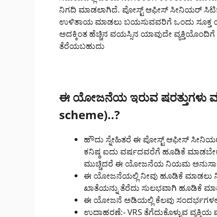
ನಿಗದಿ ಮಾಡಲಾಗಿದೆ. ಪೋಸ್ಟ್ ಆಫೀಸ್ ಸೀನಿಯರ್ ಸಿಟಿಜ
ಉಳಿತಾಯ ಮಾಡಲು ಬಯಸುವವರಿಗೆ ಒಂದು ಸೂಕ್ತ ಯ
ಅದಕ್ಕಿಂತ ಹೆಚ್ಚಿನ ವಯಸ್ಸಿನ ಯಾವುದೇ ವ್ಯಕ್ತಿಯೊಂದಿ
ತೆರೆಯಬಹುದು
ಈ ಯೋಜನೆಯ ಇರುವ ಷರತ್ತುಗಳು ಮತ್
scheme)..?
ಹೌದು ಸ್ನೇಹಿತರೆ ಈ ಪೋಸ್ಟ್ ಆಫೀಸ್ ಸೀನಿ
ಕನಿಷ್ಠ ಐದು ವರ್ಷದವರೆಗೆ ಹೂಡಿಕೆ ಮಾಡಬ
ಮುಚ್ಚಿದರೆ ಈ ಯೋಜನೆಯ ನಿಯಮ ಅನುಸಾರ ಖ
ಈ ಯೋಜನೆಯಲ್ಲಿ ನೀವು ಹೂಡಿಕೆ ಮಾಡಲು ನಿಮ
ಖಾತೆಯನ್ನು ತೆರೆದು ಸುಲಭವಾಗಿ ಹೂಡಿಕೆ 
ಈ ಯೋಜನೆ ಅಡಿಯಲ್ಲಿ ಕೆಲವು ಸಂದರ್ಭಗಳಲ್ಲ
ಉದಾಹರಣೆ:- VRS ತೆಗೆದುಕೊಳ್ಳುವ ವ್ಯಕ್ತಿಯ 