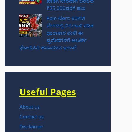
ಖಾತೆಗೆ ನೇರವಾಗಿ ಬರಲಿದೆ
₹25,000ವರೆಗೆ ಹಣ
Rain Alert: 60KM
ವೇಗದಲ್ಲಿ ಬಿರುಗಾಳಿ ಸಹಿತ
ಧಾರಾಕಾರ ಮಳೆ! ಈ
ಪ್ರದೇಶಗಳಿಗೆ ಅಲರ್ಟ್
ಘೋಷಿಸಿದ ಹವಾಮಾನ ಇಲಾಖೆ
Useful Pages
About us
Contact us
Disclaimer