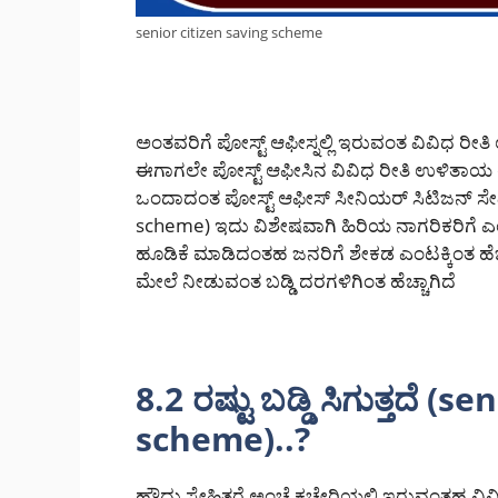
senior citizen saving scheme
ಅಂತವರಿಗೆ ಪೋಸ್ಟ್ ಆಫೀಸ್ನಲ್ಲಿ ಇರುವಂತ ವಿವಿಧ
ಈಗಾಗಲೇ ಪೋಸ್ಟ್ ಆಫೀಸಿನ ವಿವಿಧ ರೀತಿ ಉಳಿತಾಯ ಯ
ಒಂದಾದಂತ ಪೋಸ್ಟ್ ಆಫೀಸ್ ಸೀನಿಯರ್ ಸಿಟಿಜನ್ ಸೇವಿಂ
scheme) ಇದು ವಿಶೇಷವಾಗಿ ಹಿರಿಯ ನಾಗರಿಕರಿಗೆ
ಹೂಡಿಕೆ ಮಾಡಿದಂತಹ ಜನರಿಗೆ ಶೇಕಡ ಎಂಟಕ್ಕಿಂತ ಹೆಚ್ಚು 
ಮೇಲೆ ನೀಡುವಂತ ಬಡ್ಡಿ ದರಗಳಿಗಿಂತ ಹೆಚ್ಚಾಗಿದೆ
8.2 ರಷ್ಟು ಬಡ್ಡಿ ಸಿಗುತ್ತದೆ (
scheme)..?
ಹೌದು ಸ್ನೇಹಿತರೆ ಅಂಚೆ ಕಚೇರಿಯಲ್ಲಿ ಇರುವಂತಹ ವ