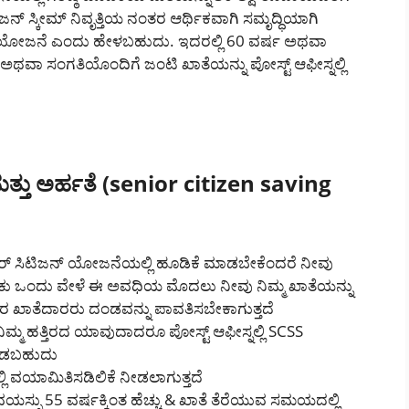
ನ್ ಸ್ಕೀಮ್ ನಿವೃತ್ತಿಯ ನಂತರ ಆರ್ಥಿಕವಾಗಿ ಸಮೃದ್ಧಿಯಾಗಿ
ೋಜನೆ ಎಂದು ಹೇಳಬಹುದು. ಇದರಲ್ಲಿ 60 ವರ್ಷ ಅಥವಾ
ಗೆ ಅಥವಾ ಸಂಗತಿಯೊಂದಿಗೆ ಜಂಟಿ ಖಾತೆಯನ್ನು ಪೋಸ್ಟ್ ಆಫೀಸ್ನಲ್ಲಿ
ತು ಅರ್ಹತೆ (senior citizen saving
ಯರ್ ಸಿಟಿಜನ್ ಯೋಜನೆಯಲ್ಲಿ ಹೂಡಿಕೆ ಮಾಡಬೇಕೆಂದರೆ ನೀವು
ೇಕು ಒಂದು ವೇಳೆ ಈ ಅವಧಿಯ ಮೊದಲು ನೀವು ನಿಮ್ಮ ಖಾತೆಯನ್ನು
ಾತೆದಾರರು ದಂಡವನ್ನು ಪಾವತಿಸಬೇಕಾಗುತ್ತದೆ
್ಮ ಹತ್ತಿರದ ಯಾವುದಾದರೂ ಪೋಸ್ಟ್ ಆಫೀಸ್ನಲ್ಲಿ SCSS
ಮಾಡಬಹುದು
ಿ ವಯಾಮಿತಿಸಡಿಲಿಕೆ ನೀಡಲಾಗುತ್ತದೆ
ವಯಸ್ಸು 55 ವರ್ಷಕ್ಕಿಂತ ಹೆಚ್ಚು & ಖಾತೆ ತೆರೆಯುವ ಸಮಯದಲ್ಲಿ