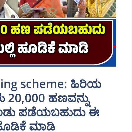
ving scheme: ಹಿರಿಯ
ಗಳು 20,000 ಹಣವನ್ನು
ಕೊಂಡು ಪಡೆಯಬಹುದು ಈ
ೂಡಿಕೆ ಮಾಡಿ