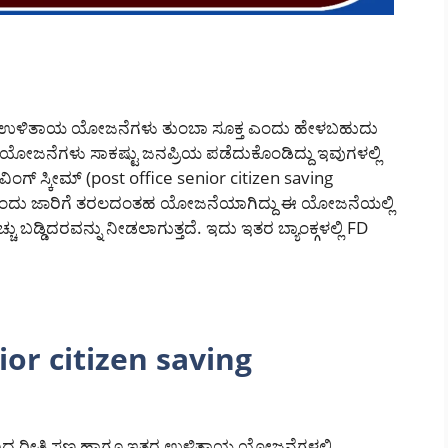
 ರೀತಿ ಉಳಿತಾಯ ಯೋಜನೆಗಳು ತುಂಬಾ ಸೂಕ್ತ ಎಂದು ಹೇಳಬಹುದು
ೋಜನೆಗಳು ಸಾಕಷ್ಟು ಜನಪ್ರಿಯ ಪಡೆದುಕೊಂಡಿದ್ದು ಇವುಗಳಲ್ಲಿ
ಗ್ ಸ್ಕೀಮ್ (post office senior citizen saving
 ಎಂದು ಜಾರಿಗೆ ತರಲದಂತಹ ಯೋಜನೆಯಾಗಿದ್ದು ಈ ಯೋಜನೆಯಲ್ಲಿ
ಬಡ್ಡಿದರವನ್ನು ನೀಡಲಾಗುತ್ತದೆ. ಇದು ಇತರ ಬ್ಯಾಂಕ್ಗಳಲ್ಲಿ FD
senior citizen saving
ಿವಿಧ ರೀತಿ ಸಣ್ಣ ಹಾಗೂ ಇತರ ಉಳಿತಾಯ ಯೋಜನೆಗಳಲ್ಲಿ