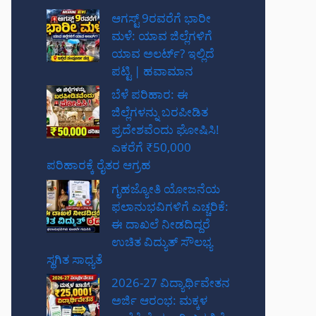
ಆಗಸ್ಟ್ 9ರವರೆಗೆ ಭಾರೀ
ಮಳೆ: ಯಾವ ಜಿಲ್ಲೆಗಳಿಗೆ
ಯಾವ ಅಲರ್ಟ್? ಇಲ್ಲಿದೆ
ಪಟ್ಟಿ | ಹವಾಮಾನ
ಬೆಳೆ ಪರಿಹಾರ: ಈ
ಜಿಲ್ಲೆಗಳನ್ನು ಬರಪೀಡಿತ
ಪ್ರದೇಶವೆಂದು ಘೋಷಿಸಿ!
ಎಕರೆಗೆ ₹50,000
ಪರಿಹಾರಕ್ಕೆ ರೈತರ ಆಗ್ರಹ
ಗೃಹಜ್ಯೋತಿ ಯೋಜನೆಯ
ಫಲಾನುಭವಿಗಳಿಗೆ ಎಚ್ಚರಿಕೆ:
ಈ ದಾಖಲೆ ನೀಡದಿದ್ದರೆ
ಉಚಿತ ವಿದ್ಯುತ್ ಸೌಲಭ್ಯ
ಸ್ಥಗಿತ ಸಾಧ್ಯತೆ
2026-27 ವಿದ್ಯಾರ್ಥಿವೇತನ
ಅರ್ಜಿ ಆರಂಭ: ಮಕ್ಕಳ