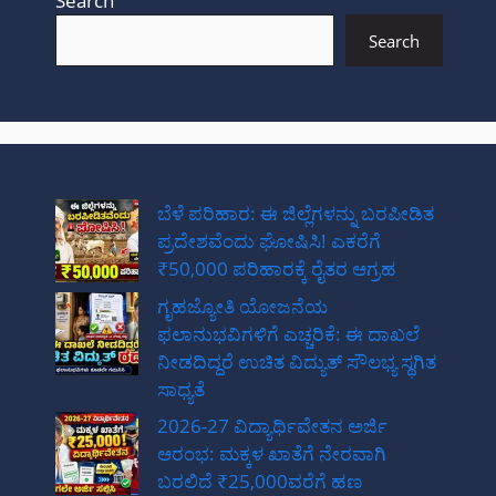
Search
Search
ಬೆಳೆ ಪರಿಹಾರ: ಈ ಜಿಲ್ಲೆಗಳನ್ನು ಬರಪೀಡಿತ
ಪ್ರದೇಶವೆಂದು ಘೋಷಿಸಿ! ಎಕರೆಗೆ
₹50,000 ಪರಿಹಾರಕ್ಕೆ ರೈತರ ಆಗ್ರಹ
ಗೃಹಜ್ಯೋತಿ ಯೋಜನೆಯ
ಫಲಾನುಭವಿಗಳಿಗೆ ಎಚ್ಚರಿಕೆ: ಈ ದಾಖಲೆ
ನೀಡದಿದ್ದರೆ ಉಚಿತ ವಿದ್ಯುತ್ ಸೌಲಭ್ಯ ಸ್ಥಗಿತ
ಸಾಧ್ಯತೆ
2026-27 ವಿದ್ಯಾರ್ಥಿವೇತನ ಅರ್ಜಿ
ಆರಂಭ: ಮಕ್ಕಳ ಖಾತೆಗೆ ನೇರವಾಗಿ
ಬರಲಿದೆ ₹25,000ವರೆಗೆ ಹಣ