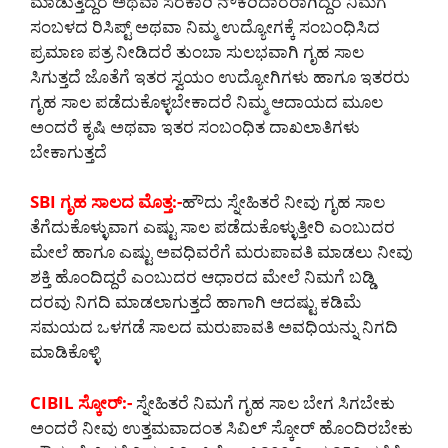
ಮಾಡುತ್ತಿದ್ದರೆ ಅಥವಾ ಸರಕಾರಿ ನೌಕರಿದಾರರಾಗಿದ್ದರೆ ನಿಮಗೆ
ಸಂಬಳದ ರಿಸಿಪ್ಟ್ ಅಥವಾ ನಿಮ್ಮ ಉದ್ಯೋಗಕ್ಕೆ ಸಂಬಂಧಿಸಿದ
ಪ್ರಮಾಣ ಪತ್ರ ನೀಡಿದರೆ ತುಂಬಾ ಸುಲಭವಾಗಿ ಗೃಹ ಸಾಲ
ಸಿಗುತ್ತದೆ ಜೊತೆಗೆ ಇತರ ಸ್ವಯಂ ಉದ್ಯೋಗಿಗಳು ಹಾಗೂ ಇತರರು
ಗೃಹ ಸಾಲ ಪಡೆದುಕೊಳ್ಳಬೇಕಾದರೆ ನಿಮ್ಮ ಆದಾಯದ ಮೂಲ
ಅಂದರೆ ಕೃಷಿ ಅಥವಾ ಇತರ ಸಂಬಂಧಿತ ದಾಖಲಾತಿಗಳು
ಬೇಕಾಗುತ್ತದೆ
SBI ಗೃಹ ಸಾಲದ ಮೊತ್ತ:-
ಹೌದು ಸ್ನೇಹಿತರೆ ನೀವು ಗೃಹ ಸಾಲ
ತೆಗೆದುಕೊಳ್ಳುವಾಗ ಎಷ್ಟು ಸಾಲ ಪಡೆದುಕೊಳ್ಳುತ್ತೀರಿ ಎಂಬುದರ
ಮೇಲೆ ಹಾಗೂ ಎಷ್ಟು ಅವಧಿವರೆಗೆ ಮರುಪಾವತಿ ಮಾಡಲು ನೀವು
ಶಕ್ತಿ ಹೊಂದಿದ್ದರೆ ಎಂಬುದರ ಆಧಾರದ ಮೇಲೆ ನಿಮಗೆ ಬಡ್ಡಿ
ದರವು ನಿಗದಿ ಮಾಡಲಾಗುತ್ತದೆ ಹಾಗಾಗಿ ಆದಷ್ಟು ಕಡಿಮೆ
ಸಮಯದ ಒಳಗಡೆ ಸಾಲದ ಮರುಪಾವತಿ ಅವಧಿಯನ್ನು ನಿಗದಿ
ಮಾಡಿಕೊಳ್ಳಿ
CIBIL ಸ್ಕೋರ್:-
ಸ್ನೇಹಿತರೆ ನಿಮಗೆ ಗೃಹ ಸಾಲ ಬೇಗ ಸಿಗಬೇಕು
ಅಂದರೆ ನೀವು ಉತ್ತಮವಾದಂತ ಸಿವಿಲ್ ಸ್ಕೋರ್ ಹೊಂದಿರಬೇಕು