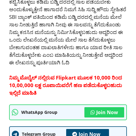
ಕಟ್ಟಿಸಿಕೊಳ್ಳಲು ಕಡಿಮೆ ಬಡ್ಡಿ ದರದಲ್ಲಿ ಸಾಲ ಪಡೆಯಬೇಕು
ಅಂದುಕೊಳ್ಳುತ್ತೇನೆ ಹಾಗಾದರೆ ನಿಮಗೆ ಸಿಹಿ ಸುದ್ದಿ ಹೌದು ಸ್ನೇಹಿತರೆ
SBI ಬ್ಯಾಂಕ್ ವತಿಯಿಂದ ಕಡಿಮೆ ಬಡ್ಡಿ ದರದಲ್ಲಿ ಮನೆಯ ಮೇಲೆ
ಸಾಲ ನೀಡುತ್ತಿದೆ ಹಾಗಾಗಿ ನೀವು ಈ ಸಾಲವನ್ನು ತೆಗೆದುಕೊಂಡು
ನಿಮ್ಮ ಕನಸಿನ ಮನೆಯನ್ನು ನಿರ್ಮಿಸಿಕೊಳ್ಳಬಹುದು ಆದ್ದರಿಂದ ಈ
ಒಂದು ಲೇಖನೆಯಲ್ಲಿ ಮನೆಯ ಮೇಲೆ ಸಾಲ ತೆಗೆದುಕೊಳ್ಳಲು
ಬೇಕಾಗುವಂತಹ ದಾಖಲಾತಿಗಳೇನು ಹಾಗೂ ಯಾವ ರೀತಿ ಸಾಲ
ತೆಗೆದುಕೊಳ್ಳಬೇಕು ಎಂಬ ಮಾಹಿತಿಯನ್ನು ನೀಡುತ್ತೇವೆ ಆದ್ದರಿಂದ
ಈ ಲೇಖನನ್ನು ಪೂರ್ತಿಯಾಗಿ ಓದಿ
ನಿಮ್ಮ ಮೊಬೈಲ್ ನಲ್ಲಿರುವ Flipkart ಮೂಲಕ 10,000 ರಿಂದ
10,00,000 ಲಕ್ಷ ರೂಪಾಯಿವರೆಗೆ ಹಣ ಪಡೆದುಕೊಳ್ಳಬಹುದು
ಇಲ್ಲಿದೆ ಮಾಹಿತಿ
Join Now
WhatsApp Group
Join Now
Telegram Group