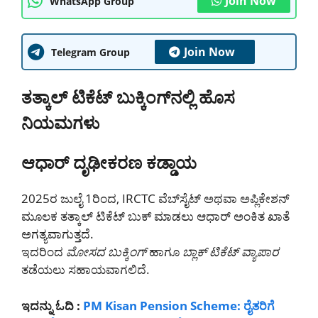
Join Now
WhatsApp Group
Join Now
Telegram Group
ತತ್ಕಾಲ್ ಟಿಕೆಟ್ ಬುಕ್ಕಿಂಗ್‌ನಲ್ಲಿ ಹೊಸ
ನಿಯಮಗಳು
ಆಧಾರ್ ದೃಢೀಕರಣ ಕಡ್ಡಾಯ
2025ರ ಜುಲೈ 1ರಿಂದ, IRCTC ವೆಬ್‌ಸೈಟ್ ಅಥವಾ ಅಪ್ಲಿಕೇಶನ್
ಮೂಲಕ ತತ್ಕಾಲ್ ಟಿಕೆಟ್ ಬುಕ್ ಮಾಡಲು ಆಧಾರ್ ಅಂಕಿತ ಖಾತೆ
ಅಗತ್ಯವಾಗುತ್ತದೆ.
ಇದರಿಂದ
ಮೋಸದ ಬುಕ್ಕಿಂಗ್
ಹಾಗೂ
ಬ್ಲಾಕ್ ಟಿಕೆಟ್ ವ್ಯಾಪಾರ
ತಡೆಯಲು ಸಹಾಯವಾಗಲಿದೆ.
ಇದನ್ನು ಓದಿ :
PM Kisan Pension Scheme: ರೈತರಿಗೆ