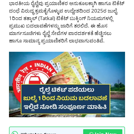
ಭಾರತೀಯ ರೈಲ್ವೆವು ಪ್ರಯಾಣಿಕರ ಅನುಕೂಲಕ್ಕಾಗಿ ಹಾಗೂ ಟಿಕೆಟ್
ದಂಧೆ ವಿರುದ್ಧ ಕ್ರಮಕೈಗೊಳ್ಳುವ ಉದ್ದೇಶದಿಂದ 2025ರ ಜುಲೈ
1ರಿಂದ ತತ್ಕಾಲ್ (Tatkal) ಟಿಕೆಟ್ ಬುಕ್ಕಿಂಗ್ ನಿಯಮಗಳಲ್ಲಿ
ಪ್ರಮುಖ ಬದಲಾವಣೆಗಳನ್ನು ಜಾರಿಗೆ ತರಲಿದೆ. ಈ ಹೊಸ
ಮಾರ್ಗಸೂಚಿಗಳು ರೈಲ್ವೆ ಸೇವೆಗಳ ಪಾರದರ್ಶಕತೆ ಹೆಚ್ಚಿಸಲು
ಹಾಗೂ ಸಾಮಾನ್ಯ ಪ್ರಯಾಣಿಕರಿಗೆ ಲಾಭವಾಗುವಂತಿವೆ.