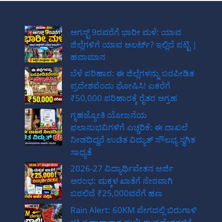
ಆಗಸ್ಟ್ 9ರವರೆಗೆ ಭಾರೀ ಮಳೆ: ಯಾವ
ಜಿಲ್ಲೆಗಳಿಗೆ ಯಾವ ಅಲರ್ಟ್? ಇಲ್ಲಿದೆ ಪಟ್ಟಿ |
ಹವಾಮಾನ
ಬೆಳೆ ಪರಿಹಾರ: ಈ ಜಿಲ್ಲೆಗಳನ್ನು ಬರಪೀಡಿತ
ಪ್ರದೇಶವೆಂದು ಘೋಷಿಸಿ! ಎಕರೆಗೆ
₹50,000 ಪರಿಹಾರಕ್ಕೆ ರೈತರ ಆಗ್ರಹ
ಗೃಹಜ್ಯೋತಿ ಯೋಜನೆಯ
ಫಲಾನುಭವಿಗಳಿಗೆ ಎಚ್ಚರಿಕೆ: ಈ ದಾಖಲೆ
ನೀಡದಿದ್ದರೆ ಉಚಿತ ವಿದ್ಯುತ್ ಸೌಲಭ್ಯ ಸ್ಥಗಿತ
ಸಾಧ್ಯತೆ
2026-27 ವಿದ್ಯಾರ್ಥಿವೇತನ ಅರ್ಜಿ
ಆರಂಭ: ಮಕ್ಕಳ ಖಾತೆಗೆ ನೇರವಾಗಿ
ಬರಲಿದೆ ₹25,000ವರೆಗೆ ಹಣ
Rain Alert: 60KM ವೇಗದಲ್ಲಿ ಬಿರುಗಾಳಿ