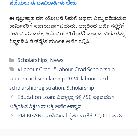
ಪಡೆಯಲು ಈ ದಾಖಲಾತಿಗಳು ಬೇಕು
ಈ ಪ್ರೋತ್ಸಾಹ ಧನ ಯೋಜನೆ ನಿಮಗೆ ಅಥವಾ ನಿಮ್ಮ ಪರಿಚಯದ
ಕಾರ್ಮಿಕರಿಗೆ ಸಹಾಯವಾಗಬಹುದು. ಆದ್ದರಿಂದ ಅರ್ಜಿ ಸಲ್ಲಿಕೆಗೆ
ವಿಳಂಬ ಮಾಡದೇ, ಡಿಸೆಂಬರ್ 31ರೊಳಗೆ ಎಲ್ಲಾ ದಾಖಲೆಗಳನ್ನು
ಸಿದ್ಧಪಡಿಸಿ ವೆಬ್‌ಸೈಟ್ ಮೂಲಕ ಅರ್ಜಿ ಸಲ್ಲಿಸಿ.
Categories
Scholarships
,
News
Tags
#Labour Crad
,
#Labour Crad Scholarship
,
labour card scholarship 2024
,
labour card
scholarshipregistration
,
Scholarship
Education Loan: ವಿದ್ಯಾಭ್ಯಾಸಕ್ಕೆ ₹50 ಲಕ್ಷದವರೆಗೆ
ಬಡ್ಡಿರಹಿತ ಶಿಕ್ಷಣ ಸಾಲಕ್ಕೆ ಅರ್ಜಿ ಆಹ್ವಾನ
PM-KISAN: ನಾಳೆಯಿಂದ ರೈತರ ಖಾತೆಗೆ ₹2,000 ಜಮಾ!