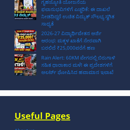
ಗೃಹಜ್ಯೋತಿ ಯೋಜನೆಯ
ಫಲಾನುಭವಿಗಳಿಗೆ ಎಚ್ಚರಿಕೆ: ಈ ದಾಖಲೆ
ನೀಡದಿದ್ದರೆ ಉಚಿತ ವಿದ್ಯುತ್ ಸೌಲಭ್ಯ ಸ್ಥಗಿತ
ಸಾಧ್ಯತೆ
2026-27 ವಿದ್ಯಾರ್ಥಿವೇತನ ಅರ್ಜಿ
ಆರಂಭ: ಮಕ್ಕಳ ಖಾತೆಗೆ ನೇರವಾಗಿ
ಬರಲಿದೆ ₹25,000ವರೆಗೆ ಹಣ
Rain Alert: 60KM ವೇಗದಲ್ಲಿ ಬಿರುಗಾಳಿ
ಸಹಿತ ಧಾರಾಕಾರ ಮಳೆ! ಈ ಪ್ರದೇಶಗಳಿಗೆ
ಅಲರ್ಟ್ ಘೋಷಿಸಿದ ಹವಾಮಾನ ಇಲಾಖೆ
Useful Pages