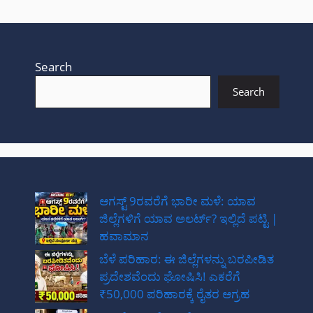
Search
Search
ಆಗಸ್ಟ್ 9ರವರೆಗೆ ಭಾರೀ ಮಳೆ: ಯಾವ
ಜಿಲ್ಲೆಗಳಿಗೆ ಯಾವ ಅಲರ್ಟ್? ಇಲ್ಲಿದೆ ಪಟ್ಟಿ |
ಹವಾಮಾನ
ಬೆಳೆ ಪರಿಹಾರ: ಈ ಜಿಲ್ಲೆಗಳನ್ನು ಬರಪೀಡಿತ
ಪ್ರದೇಶವೆಂದು ಘೋಷಿಸಿ! ಎಕರೆಗೆ
₹50,000 ಪರಿಹಾರಕ್ಕೆ ರೈತರ ಆಗ್ರಹ