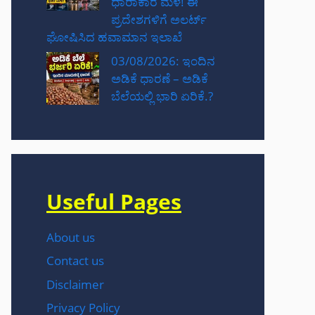
ಧಾರಾಕಾರ ಮಳೆ! ಈ
ಪ್ರದೇಶಗಳಿಗೆ ಅಲರ್ಟ್
ಘೋಷಿಸಿದ ಹವಾಮಾನ ಇಲಾಖೆ
03/08/2026: ಇಂದಿನ
ಅಡಿಕೆ ಧಾರಣೆ – ಅಡಿಕೆ
ಬೆಲೆಯಲ್ಲಿ ಭಾರಿ ಏರಿಕೆ.?
Useful Pages
About us
Contact us
Disclaimer
Privacy Policy