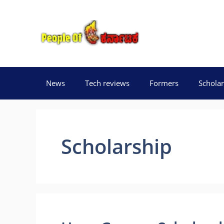
Skip
to
content
News
Tech reviews
Formers
Scholar
Scholarship