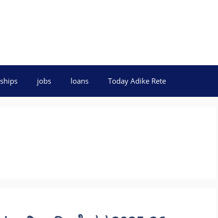
ships
jobs
loans
Today Adike Rete