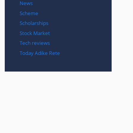
News
Scheme
Scholarships
Stock Market
Tech reviews
Today Adike Rete