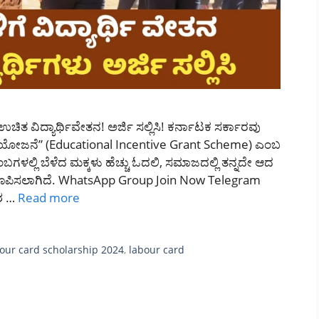
ಚಿತ ವಿದ್ಯಾರ್ಥಿವೇತನ! ಅರ್ಜಿ ಸಲ್ಲಿಸಿ! ಕರ್ನಾಟಕ ಸರ್ಕಾರವು
ಹಾಯ ಯೋಜನೆ” (Educational Incentive Grant Scheme) ಎಂಬ
ುಂಬಗಳಲ್ಲಿ ಬೆಳೆದ ಮಕ್ಕಳು ಹೆಚ್ಚು ಓದಲಿ, ಸಮಾಜದಲ್ಲಿ ತನ್ನದೇ ಆದ
ಪಿಸಲಾಗಿದೆ. WhatsApp Group Join Now Telegram
ಶ …
Read more
our card scholarship 2024
,
labour card