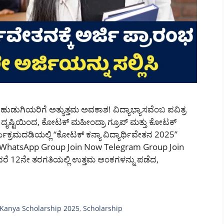
ುಡುಗಿಯರಿಗೆ ಅತ್ಯುತ್ತಮ ಅವಕಾಶ! ವಿದ್ಯಾಭ್ಯಾಸವೆಂಬ ಪವಿತ್ರ
ೃಷ್ಟಿಯಿಂದ, ಕೋಟಕ್ ಮಹೀಂದ್ರಾ ಗ್ರೂಪ್ ಮತ್ತು ಕೋಟಕ್
ಯಕ್ರಮದಡಿಯಲ್ಲಿ “ಕೋಟಕ್ ಕನ್ಯಾ ವಿದ್ಯಾರ್ಥಿವೇತನ 2025”
. WhatsApp Group Join Now Telegram Group Join
ೆ 12ನೇ ತರಗತಿಯಲ್ಲಿ ಉತ್ತಮ ಅಂಕಗಳನ್ನು ಪಡೆದ,
 Kanya Scholarship 2025
,
Scholarship