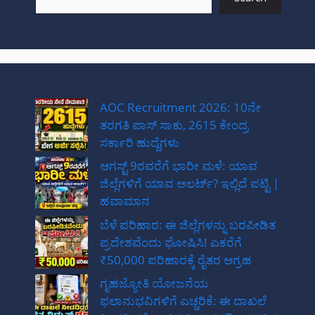
AOC Recruitment 2026: 10ನೇ
ತರಗತಿ ಪಾಸ್ ಸಾಕು, 2615 ಕೇಂದ್ರ
ಸರ್ಕಾರಿ ಹುದ್ದೆಗಳು
ಆಗಸ್ಟ್ 9ರವರೆಗೆ ಭಾರೀ ಮಳೆ: ಯಾವ
ಜಿಲ್ಲೆಗಳಿಗೆ ಯಾವ ಅಲರ್ಟ್? ಇಲ್ಲಿದೆ ಪಟ್ಟಿ |
ಹವಾಮಾನ
ಬೆಳೆ ಪರಿಹಾರ: ಈ ಜಿಲ್ಲೆಗಳನ್ನು ಬರಪೀಡಿತ
ಪ್ರದೇಶವೆಂದು ಘೋಷಿಸಿ! ಎಕರೆಗೆ
₹50,000 ಪರಿಹಾರಕ್ಕೆ ರೈತರ ಆಗ್ರಹ
ಗೃಹಜ್ಯೋತಿ ಯೋಜನೆಯ
ಫಲಾನುಭವಿಗಳಿಗೆ ಎಚ್ಚರಿಕೆ: ಈ ದಾಖಲೆ