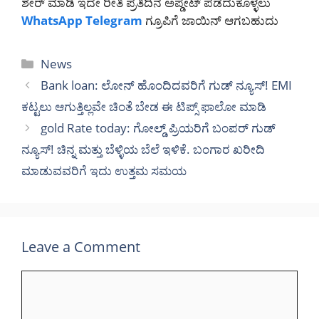
ಶೇರ್ ಮಾಡಿ ಇದೇ ರೀತಿ ಪ್ರತಿದಿನ ಅಪ್ಡೇಟ್ ಪಡೆದುಕೊಳ್ಳಲು
WhatsApp
Telegram
ಗ್ರೂಪಿಗೆ ಜಾಯಿನ್ ಆಗಬಹುದು
Categories
News
Bank loan: ಲೋನ್ ಹೊಂದಿದವರಿಗೆ ಗುಡ್ ನ್ಯೂಸ್! EMI
ಕಟ್ಟಲು ಆಗುತ್ತಿಲ್ಲವೇ ಚಿಂತೆ ಬೇಡ ಈ ಟಿಪ್ಸ್ ಫಾಲೋ ಮಾಡಿ
gold Rate today: ಗೋಲ್ಡ್ ಪ್ರಿಯರಿಗೆ ಬಂಪರ್ ಗುಡ್
ನ್ಯೂಸ್! ಚಿನ್ನ ಮತ್ತು ಬೆಳ್ಳಿಯ ಬೆಲೆ ಇಳಿಕೆ. ಬಂಗಾರ ಖರೀದಿ
ಮಾಡುವವರಿಗೆ ಇದು ಉತ್ತಮ ಸಮಯ
Leave a Comment
Comment