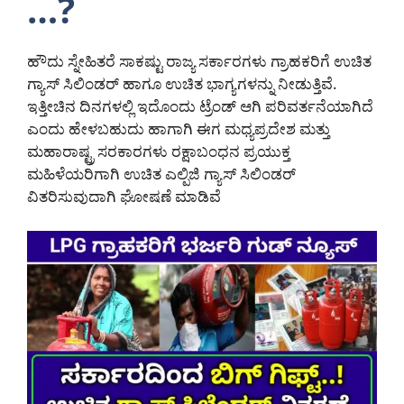
…?
ಹೌದು ಸ್ನೇಹಿತರೆ ಸಾಕಷ್ಟು ರಾಜ್ಯ ಸರ್ಕಾರಗಳು ಗ್ರಾಹಕರಿಗೆ ಉಚಿತ
ಗ್ಯಾಸ್ ಸಿಲಿಂಡರ್ ಹಾಗೂ ಉಚಿತ ಭಾಗ್ಯಗಳನ್ನು ನೀಡುತ್ತಿವೆ.
ಇತ್ತೀಚಿನ ದಿನಗಳಲ್ಲಿ ಇದೊಂದು ಟ್ರೆಂಡ್ ಆಗಿ ಪರಿವರ್ತನೆಯಾಗಿದೆ
ಎಂದು ಹೇಳಬಹುದು ಹಾಗಾಗಿ ಈಗ ಮಧ್ಯಪ್ರದೇಶ ಮತ್ತು
ಮಹಾರಾಷ್ಟ್ರ ಸರಕಾರಗಳು ರಕ್ಷಾಬಂಧನ ಪ್ರಯುಕ್ತ
ಮಹಿಳೆಯರಿಗಾಗಿ ಉಚಿತ ಎಲ್ಪಿಜಿ ಗ್ಯಾಸ್ ಸಿಲಿಂಡರ್
ವಿತರಿಸುವುದಾಗಿ ಘೋಷಣೆ ಮಾಡಿವೆ