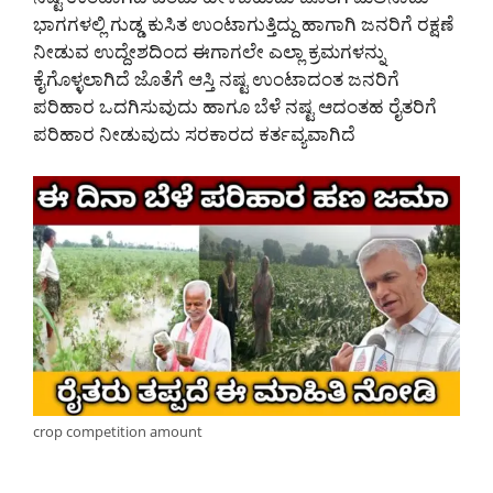
ಭಾಗಗಳಲ್ಲಿ ಗುಡ್ಡ ಕುಸಿತ ಉಂಟಾಗುತ್ತಿದ್ದು ಹಾಗಾಗಿ ಜನರಿಗೆ ರಕ್ಷಣೆ
ನೀಡುವ ಉದ್ದೇಶದಿಂದ ಈಗಾಗಲೇ ಎಲ್ಲಾ ಕ್ರಮಗಳನ್ನು
ಕೈಗೊಳ್ಳಲಾಗಿದೆ ಜೊತೆಗೆ ಆಸ್ತಿ ನಷ್ಟ ಉಂಟಾದಂತ ಜನರಿಗೆ
ಪರಿಹಾರ ಒದಗಿಸುವುದು ಹಾಗೂ ಬೆಳೆ ನಷ್ಟ ಆದಂತಹ ರೈತರಿಗೆ
ಪರಿಹಾರ ನೀಡುವುದು ಸರಕಾರದ ಕರ್ತವ್ಯವಾಗಿದೆ
crop competition amount