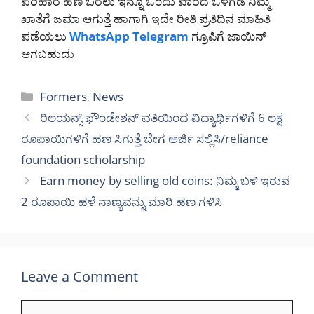
ಪರಿಹಾರ ಹಣ ಬರಲು ಇನ್ನೂ ಒಂದು ವಾರದ ಒಳಗಡೆ ನಿಮ್ಮ
ಖಾತೆಗೆ ಜಮಾ ಆಗುತ್ತೆ ಹಾಗಾಗಿ ಇದೇ ರೀತಿ ಪ್ರತಿದಿನ ಮಾಹಿತಿ
ಪಡೆಯಲು
WhatsApp
Telegram
ಗ್ರೂಪಿಗೆ ಜಾಯಿನ್
ಆಗಬಹುದು
Categories
Formers
,
News
ರಿಲಯನ್ಸ್ ಫೌಂಡೇಶನ್ ವತಿಯಿಂದ ವಿದ್ಯಾರ್ಥಿಗಳಿಗೆ 6 ಲಕ್ಷ
ರೂಪಾಯಿಗಳಿಗೆ ಹಣ ಸಿಗುತ್ತೆ ಬೇಗ ಅರ್ಜಿ ಸಲ್ಲಿಸಿ/reliance
foundation scholarship
Earn money by selling old coins: ನಿಮ್ಮ ಬಳಿ ಇರುವ
2 ರೂಪಾಯಿ ಹಳೆ ನಾಣ್ಯವನ್ನು ಮಾರಿ ಹಣ ಗಳಿಸಿ
Leave a Comment
Comment