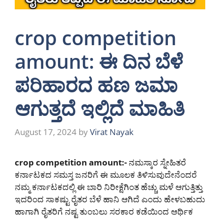
crop competition
amount: ಈ ದಿನ ಬೆಳೆ
ಪರಿಹಾರದ ಹಣ ಜಮಾ
ಆಗುತ್ತದೆ ಇಲ್ಲಿದೆ ಮಾಹಿತಿ
August 17, 2024
by
Virat Nayak
crop competition amount:-
ನಮಸ್ಕಾರ ಸ್ನೇಹಿತರೆ
ಕರ್ನಾಟಕದ ಸಮಸ್ತ ಜನರಿಗೆ ಈ ಮೂಲಕ ತಿಳಿಸುವುದೇನೆಂದರೆ
ನಮ್ಮ ಕರ್ನಾಟಕದಲ್ಲಿ ಈ ಬಾರಿ ನಿರೀಕ್ಷೆಗಿಂತ ಹೆಚ್ಚು ಮಳೆ ಆಗುತ್ತಿತ್ತು
ಇದರಿಂದ ಸಾಕಷ್ಟು ರೈತರ ಬೆಳೆ ಹಾನಿ ಆಗಿದೆ ಎಂದು ಹೇಳಬಹುದು
ಹಾಗಾಗಿ ರೈತರಿಗೆ ನಷ್ಟ ತುಂಬಲು ಸರಕಾರ ಕಡೆಯಿಂದ ಆರ್ಥಿಕ