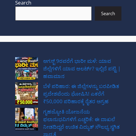
Search
Search
ಆಗಸ್ಟ್ 9ರವರೆಗೆ ಭಾರೀ ಮಳೆ: ಯಾವ
ಜಿಲ್ಲೆಗಳಿಗೆ ಯಾವ ಅಲರ್ಟ್? ಇಲ್ಲಿದೆ ಪಟ್ಟಿ |
ಹವಾಮಾನ
ಬೆಳೆ ಪರಿಹಾರ: ಈ ಜಿಲ್ಲೆಗಳನ್ನು ಬರಪೀಡಿತ
ಪ್ರದೇಶವೆಂದು ಘೋಷಿಸಿ! ಎಕರೆಗೆ
₹50,000 ಪರಿಹಾರಕ್ಕೆ ರೈತರ ಆಗ್ರಹ
ಗೃಹಜ್ಯೋತಿ ಯೋಜನೆಯ
ಫಲಾನುಭವಿಗಳಿಗೆ ಎಚ್ಚರಿಕೆ: ಈ ದಾಖಲೆ
ನೀಡದಿದ್ದರೆ ಉಚಿತ ವಿದ್ಯುತ್ ಸೌಲಭ್ಯ ಸ್ಥಗಿತ
ಸಾಧ್ಯತೆ