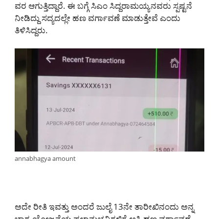
ವರ ಆಗುತ್ತಿದ್ದಾರೆ. ಈ ಬಗ್ಗೆ ಸಿಎಂ ಸಿದ್ದರಾಮಯ್ಯನವರು ಸ್ಪಷ್ಟನೆ
ನೀಡಿದ್ದು ಸದ್ಯದಲ್ಲೇ ಹಣ ವರ್ಗಾವಣೆ ಮಾಡುತ್ತೇವೆ ಎಂದು
ತಿಳಿಸಿದ್ದರು.
annabhagya amount
ಅದೇ ರೀತಿ ಇವತ್ತು ಅಂದರೆ ಜುಲೈ 13ನೇ ತಾರೀಖಿನಂದು ಅನ್ನ
ಭಾಗ್ಯ ಯೋಜನೆಯ ಫಲಾನುಭವಿಗಳಿಗೆ ಅಕ್ಕಿ ಹಣ ವರ್ಗಾವಣೆ