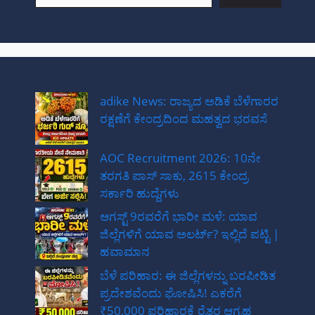
adike News: ರಾಜ್ಯದ ಅಡಿಕೆ ಬೆಳೆಗಾರರ
ರಕ್ಷಣೆಗೆ ಕೇಂದ್ರದಿಂದ ಮಹತ್ವದ ಭರವಸೆ
AOC Recruitment 2026: 10ನೇ
ತರಗತಿ ಪಾಸ್ ಸಾಕು, 2615 ಕೇಂದ್ರ
ಸರ್ಕಾರಿ ಹುದ್ದೆಗಳು
ಆಗಸ್ಟ್ 9ರವರೆಗೆ ಭಾರೀ ಮಳೆ: ಯಾವ
ಜಿಲ್ಲೆಗಳಿಗೆ ಯಾವ ಅಲರ್ಟ್? ಇಲ್ಲಿದೆ ಪಟ್ಟಿ |
ಹವಾಮಾನ
ಬೆಳೆ ಪರಿಹಾರ: ಈ ಜಿಲ್ಲೆಗಳನ್ನು ಬರಪೀಡಿತ
ಪ್ರದೇಶವೆಂದು ಘೋಷಿಸಿ! ಎಕರೆಗೆ
₹50,000 ಪರಿಹಾರಕ್ಕೆ ರೈತರ ಆಗ್ರಹ