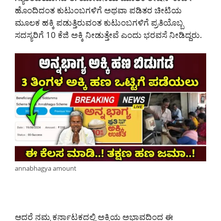
ಹೊಂದಿದಂತ ಕುಟುಂಬಗಳಿಗೆ ಅಥವಾ ಪಡಿತರ ಚೀಟಿಯ
ಮೂಲಕ ಹಕ್ಕಿ ಪಡುತ್ತಿರುವಂತ ಕುಟುಂಬಗಳಿಗೆ ಪ್ರತಿಯೊಬ್ಬ
ಸದಸ್ಯರಿಗೆ 10 ಕೆಜಿ ಅಕ್ಕಿ ನೀಡುತ್ತೇವೆ ಎಂದು ಭರವಸೆ ನೀಡಿದ್ದರು.
annabhagya amount
ಆದರೆ ನಮ್ಮ ಕರ್ನಾಟಕದಲ್ಲಿ ಅಕ್ಕಿಯ ಅಭಾವದಿಂದ ಈ