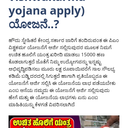
yojana apply)
ಯೋಜನೆ..?
ಹೌದು ಸ್ನೇಹಿತರೆ ಕೇಂದ್ರ ಸರ್ಕಾರ ಜಾರಿಗೆ ತಂದಿರುವಂತ ಈ ಪಿಎಂ
ವಿಶ್ವಕರ್ಮ ಯೋಜನೆಗೆ ಅರ್ಜಿ ಸಲ್ಲಿಸುವುದರ ಮೂಲಕ ನಿಮಗೆ
ಉಚಿತ ಹೂಲಿಗೆ ಯಂತ್ರ ಖರೀದಿ ಮಾಡಲು 15000 ಹಣ
ಕೊಡಲಾಗುತ್ತದೆ ಜೊತೆಗೆ ನಿಮ್ಮ ಉದ್ಯೋಗವನ್ನು ಇನ್ನಷ್ಟು
ಅಭಿವೃದ್ಧಿಪಡಿಸಲು ಮೂರು ಲಕ್ಷ ರೂಪಾಯಿವರೆಗೆ ಸಾಲ ಸೌಲಭ್ಯ
ಕಡಿಮೆ ಬಡ್ಡಿ ದರದಲ್ಲಿ ಸಿಗುತ್ತದೆ ಹಾಗಾಗಿ ಪ್ರತಿಯೊಬ್ಬರೂ ಈ
ಯೋಜನೆಗೆ ಅರ್ಜಿ ಸಲ್ಲಿಸಿ ಈ ಯೋಜನೆಯ ಲಾಭ ಪಡೆಯಬೇಕು
ಎಂಬ ಆಸೆಯ ನಮ್ಮದು ಈ ಯೋಜನೆಗೆ ಅರ್ಜಿ ಸಲ್ಲಿಸುವುದು
ಹೇಗೆ ಮತ್ತು ಈ ಯೋಜನೆಯ ಲಾಭಗಳು ಏನು ಎಂಬ
ಮಾಹಿತಿಯನ್ನು ಕೆಳಗಡೆ ವಿವರಿಸಲಾಗಿದೆ