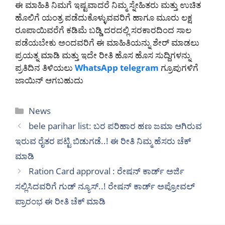
ಈ ಮಾಹಿತಿ ನಿಮಗೆ ಇಷ್ಟವಾದರೆ ನಿಮ್ಮ ಸ್ನೇಹಿತರು ಮತ್ತು ಉಚಿತ
ಹೊಲಿಗೆ ಯಂತ್ರ ಪಡೆದುಕೊಳ್ಳುವವರಿಗೆ ಹಾಗೂ ಮೂರು ಲಕ್ಷ
ರೂಪಾಯಿವರೆಗೆ ಕಡಿಮೆ ಬಡ್ಡಿ ದರದಲ್ಲಿ ಸರಕಾರದಿಂದ ಸಾಲ
ಪಡೆಯಬೇಕು ಅಂದವರಿಗೆ ಈ ಮಾಹಿತಿಯನ್ನು ಶೇರ್ ಮಾಡಲು
ಪ್ರಯತ್ನ ಮಾಡಿ ಮತ್ತು ಇದೇ ರೀತಿ ಹೊಸ ಹೊಸ ಸುದ್ದಿಗಳನ್ನು
ಪ್ರತಿದಿನ ತಿಳಿಯಲು
WhatsApp
telegram
ಗ್ರೂಪುಗಳಿಗೆ
ಜಾಯಿನ್ ಆಗಬಹುದು
Categories
News
bele parihar list: ಬರ ಪರಿಹಾರ ಹಣ ಜಮಾ ಆಗಿರುವ
ಇರುವ ರೈತರ ಪಟ್ಟಿ ಬಿಡುಗಡೆ..! ಈ ರೀತಿ ನಿಮ್ಮ ಹೆಸರು ಚೆಕ್
ಮಾಡಿ
Ration Card approval : ರೇಷನ್ ಕಾರ್ಡ್ ಅರ್ಜಿ
ಸಲ್ಲಿಸಿದವರಿಗೆ ಗುಡ್ ನ್ಯೂಸ್..! ರೇಷನ್ ಕಾರ್ಡ್ ಅಪ್ರೋವಲ್
ಪ್ರಾರಂಭ ಈ ರೀತಿ ಚೆಕ್ ಮಾಡಿ