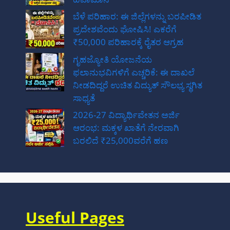
ಬೆಳೆ ಪರಿಹಾರ: ಈ ಜಿಲ್ಲೆಗಳನ್ನು ಬರಪೀಡಿತ
ಪ್ರದೇಶವೆಂದು ಘೋಷಿಸಿ! ಎಕರೆಗೆ
₹50,000 ಪರಿಹಾರಕ್ಕೆ ರೈತರ ಆಗ್ರಹ
ಗೃಹಜ್ಯೋತಿ ಯೋಜನೆಯ
ಫಲಾನುಭವಿಗಳಿಗೆ ಎಚ್ಚರಿಕೆ: ಈ ದಾಖಲೆ
ನೀಡದಿದ್ದರೆ ಉಚಿತ ವಿದ್ಯುತ್ ಸೌಲಭ್ಯ ಸ್ಥಗಿತ
ಸಾಧ್ಯತೆ
2026-27 ವಿದ್ಯಾರ್ಥಿವೇತನ ಅರ್ಜಿ
ಆರಂಭ: ಮಕ್ಕಳ ಖಾತೆಗೆ ನೇರವಾಗಿ
ಬರಲಿದೆ ₹25,000ವರೆಗೆ ಹಣ
Useful Pages