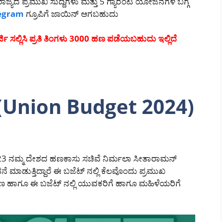
ಜ್ಯದ ಪ್ರಮುಖ ಸುದ್ದಿಗಳು ಮತ್ತು 5 ಗ್ಯಾರಂಟಿ ಯೋಜನೆಗಳ ಬಗ್ಗೆ
egram
ಗ್ರೂಪಿಗೆ ಜಾಯಿನ್ ಆಗಬಹುದು
 ಸಲ್ಲಿಸಿ ಪ್ರತಿ ತಿಂಗಳು 3000 ಹಣ ಪಡೆಯಬಹುದು ಇಲ್ಲಿದೆ
4 (Union Budget 2024)
 23 ನಮ್ಮ ದೇಶದ ಹಣಕಾಸು ಸಚಿವೆ ನಿರ್ಮಲಾ ಸೀತಾರಾಮನ್
ಮಾಡುತ್ತಿದ್ದಾರೆ ಈ ಬಜೆಟ್ ನಲ್ಲಿ ಕೆಲವೊಂದು ಪ್ರಮುಖ
ೋಣ ಹಾಗೂ ಈ ಬಜೆಟ್ ನಲ್ಲಿ ಯುವಕರಿಗೆ ಹಾಗೂ ಮಹಿಳೆಯರಿಗೆ