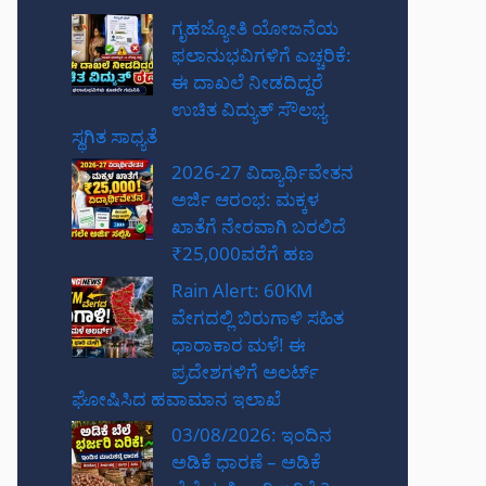
ಗೃಹಜ್ಯೋತಿ ಯೋಜನೆಯ
ಫಲಾನುಭವಿಗಳಿಗೆ ಎಚ್ಚರಿಕೆ:
ಈ ದಾಖಲೆ ನೀಡದಿದ್ದರೆ
ಉಚಿತ ವಿದ್ಯುತ್ ಸೌಲಭ್ಯ
ಸ್ಥಗಿತ ಸಾಧ್ಯತೆ
2026-27 ವಿದ್ಯಾರ್ಥಿವೇತನ
ಅರ್ಜಿ ಆರಂಭ: ಮಕ್ಕಳ
ಖಾತೆಗೆ ನೇರವಾಗಿ ಬರಲಿದೆ
₹25,000ವರೆಗೆ ಹಣ
Rain Alert: 60KM
ವೇಗದಲ್ಲಿ ಬಿರುಗಾಳಿ ಸಹಿತ
ಧಾರಾಕಾರ ಮಳೆ! ಈ
ಪ್ರದೇಶಗಳಿಗೆ ಅಲರ್ಟ್
ಘೋಷಿಸಿದ ಹವಾಮಾನ ಇಲಾಖೆ
03/08/2026: ಇಂದಿನ
ಅಡಿಕೆ ಧಾರಣೆ – ಅಡಿಕೆ