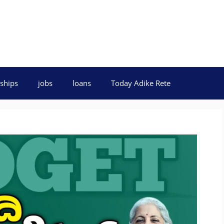
ships
jobs
loans
Today Adike Rete