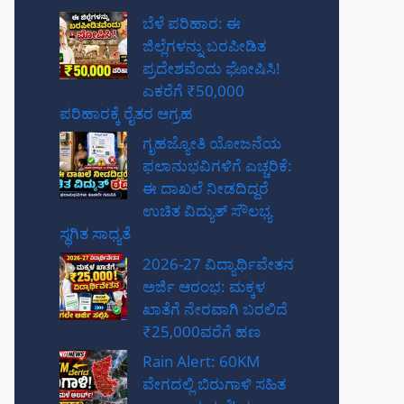
ಬೆಳೆ ಪರಿಹಾರ: ಈ
ಜಿಲ್ಲೆಗಳನ್ನು ಬರಪೀಡಿತ
ಪ್ರದೇಶವೆಂದು ಘೋಷಿಸಿ!
ಎಕರೆಗೆ ₹50,000
ಪರಿಹಾರಕ್ಕೆ ರೈತರ ಆಗ್ರಹ
ಗೃಹಜ್ಯೋತಿ ಯೋಜನೆಯ
ಫಲಾನುಭವಿಗಳಿಗೆ ಎಚ್ಚರಿಕೆ:
ಈ ದಾಖಲೆ ನೀಡದಿದ್ದರೆ
ಉಚಿತ ವಿದ್ಯುತ್ ಸೌಲಭ್ಯ
ಸ್ಥಗಿತ ಸಾಧ್ಯತೆ
2026-27 ವಿದ್ಯಾರ್ಥಿವೇತನ
ಅರ್ಜಿ ಆರಂಭ: ಮಕ್ಕಳ
ಖಾತೆಗೆ ನೇರವಾಗಿ ಬರಲಿದೆ
₹25,000ವರೆಗೆ ಹಣ
Rain Alert: 60KM
ವೇಗದಲ್ಲಿ ಬಿರುಗಾಳಿ ಸಹಿತ