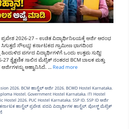
ಪ್ರವೇಶ 2026-27 – ಉಚಿತ ವಿದ್ಯಾರ್ಥಿನಿಲಯಕ್ಕೆ ಅರ್ಜಿ ಆರಂಭ
 ಸಿಗುತ್ತದೆ ಸೌಲಭ್ಯ! ಕರ್ನಾಟಕದ ಗ್ರಾಮೀಣ ಭಾಗದಿಂದ
 ಹಿಂದುಳಿದ ವರ್ಗದ ವಿದ್ಯಾರ್ಥಿಗಳಿಗೆ ಒಂದು ಉತ್ತಮ ಸುದ್ದಿ!
27 ಶೈಕ್ಷಣಿಕ ಸಾಲಿನ ಮೆಟ್ರಿಕ್ ನಂತರದ BCM ಬಾಲಕ ಮತ್ತು
ಅರ್ಜಿಗಳನ್ನು ಆಹ್ವಾನಿಸಿದೆ. …
Read more
sion 2026
,
BCM ಹಾಸ್ಟೆಲ್ ಅರ್ಜಿ 2026
,
BCWD Hostel Karnataka
,
iploma Hostel
,
Government Hostel Karnataka
,
ITI Hostel
ic Hostel 2026
,
PUC Hostel Karnataka
,
SSP ID
,
SSP ID ಅರ್ಜಿ
ಕರ್ನಾಟಕ ಹಾಸ್ಟೆಲ್ ಪ್ರವೇಶ
,
ಪದವಿ ವಿದ್ಯಾರ್ಥಿಗಳ ಹಾಸ್ಟೆಲ್
,
ಪೋಸ್ಟ್ ಮೆಟ್ರಿಕ್
ನೆ