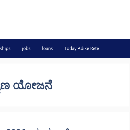
ships
jobs
loans
Today Adike Rete
್ಯಾಣ ಯೋಜನೆ