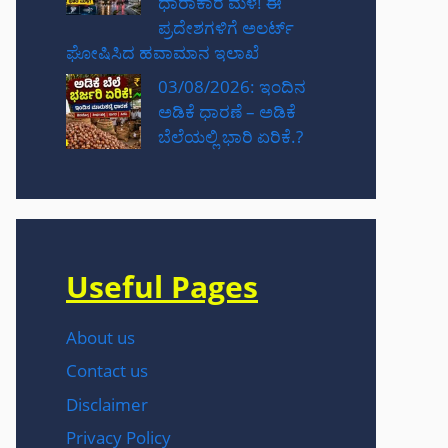
ಧಾರಾಕಾರ ಮಳೆ! ಈ
ಪ್ರದೇಶಗಳಿಗೆ ಅಲರ್ಟ್
ಘೋಷಿಸಿದ ಹವಾಮಾನ ಇಲಾಖೆ
03/08/2026: ಇಂದಿನ
ಅಡಿಕೆ ಧಾರಣೆ – ಅಡಿಕೆ
ಬೆಲೆಯಲ್ಲಿ ಭಾರಿ ಏರಿಕೆ.?
Useful Pages
About us
Contact us
Disclaimer
Privacy Policy