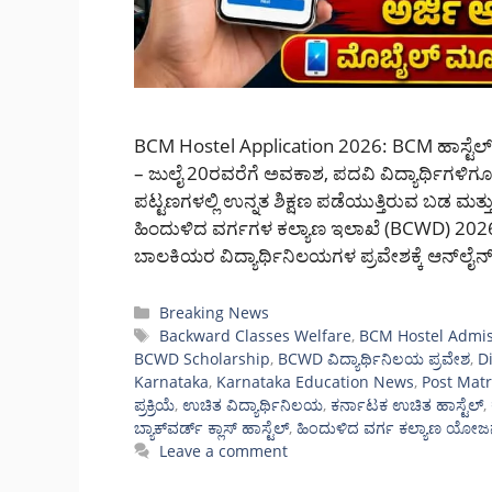
BCM Hostel Application 2026: BCM ಹಾಸ್ಟೆಲ್ 
– ಜುಲೈ 20ರವರೆಗೆ ಅವಕಾಶ, ಪದವಿ ವಿದ್ಯಾರ್ಥಿಗಳಿಗೂ
ಪಟ್ಟಣಗಳಲ್ಲಿ ಉನ್ನತ ಶಿಕ್ಷಣ ಪಡೆಯುತ್ತಿರುವ ಬಡ ಮತ್ತು
ಹಿಂದುಳಿದ ವರ್ಗಗಳ ಕಲ್ಯಾಣ ಇಲಾಖೆ (BCWD) 2026-
ಬಾಲಕಿಯರ ವಿದ್ಯಾರ್ಥಿನಿಲಯಗಳ ಪ್ರವೇಶಕ್ಕೆ ಆನ್‌ಲೈನ್ 
Categories
Breaking News
Tags
Backward Classes Welfare
,
BCM Hostel Admis
BCWD Scholarship
,
BCWD ವಿದ್ಯಾರ್ಥಿನಿಲಯ ಪ್ರವೇಶ
,
D
Karnataka
,
Karnataka Education News
,
Post Matr
ಪ್ರಕ್ರಿಯೆ
,
ಉಚಿತ ವಿದ್ಯಾರ್ಥಿನಿಲಯ
,
ಕರ್ನಾಟಕ ಉಚಿತ ಹಾಸ್ಟೆಲ್
,
ಬ್ಯಾಕ್‌ವರ್ಡ್ ಕ್ಲಾಸ್ ಹಾಸ್ಟೆಲ್
,
ಹಿಂದುಳಿದ ವರ್ಗ ಕಲ್ಯಾಣ ಯೋಜ
Leave a comment