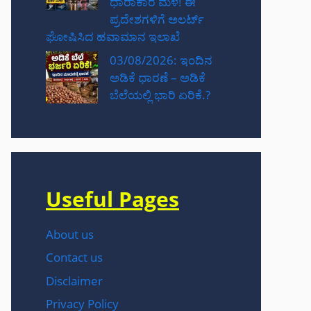
ಧಾರಾಕಾರ ಮಳೆ! ಈ
ಪ್ರದೇಶಗಳಿಗೆ ಅಲರ್ಟ್
ಘೋಷಿಸಿದ ಹವಾಮಾನ ಇಲಾಖೆ
03/08/2026: ಇಂದಿನ
ಅಡಿಕೆ ಧಾರಣೆ – ಅಡಿಕೆ
ಬೆಲೆಯಲ್ಲಿ ಭಾರಿ ಏರಿಕೆ.?
Useful Pages
About us
Contact us
Disclaimer
Privacy Policy