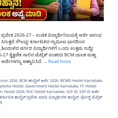
ಪ್ರವೇಶ 2026-27 – ಉಚಿತ ವಿದ್ಯಾರ್ಥಿನಿಲಯಕ್ಕೆ ಅರ್ಜಿ ಆರಂಭ
 ಸಿಗುತ್ತದೆ ಸೌಲಭ್ಯ! ಕರ್ನಾಟಕದ ಗ್ರಾಮೀಣ ಭಾಗದಿಂದ
 ಹಿಂದುಳಿದ ವರ್ಗದ ವಿದ್ಯಾರ್ಥಿಗಳಿಗೆ ಒಂದು ಉತ್ತಮ ಸುದ್ದಿ!
27 ಶೈಕ್ಷಣಿಕ ಸಾಲಿನ ಮೆಟ್ರಿಕ್ ನಂತರದ BCM ಬಾಲಕ ಮತ್ತು
ಅರ್ಜಿಗಳನ್ನು ಆಹ್ವಾನಿಸಿದೆ. …
Read more
sion 2026
,
BCM ಹಾಸ್ಟೆಲ್ ಅರ್ಜಿ 2026
,
BCWD Hostel Karnataka
,
iploma Hostel
,
Government Hostel Karnataka
,
ITI Hostel
ic Hostel 2026
,
PUC Hostel Karnataka
,
SSP ID
,
SSP ID ಅರ್ಜಿ
ಕರ್ನಾಟಕ ಹಾಸ್ಟೆಲ್ ಪ್ರವೇಶ
,
ಪದವಿ ವಿದ್ಯಾರ್ಥಿಗಳ ಹಾಸ್ಟೆಲ್
,
ಪೋಸ್ಟ್ ಮೆಟ್ರಿಕ್
ನೆ