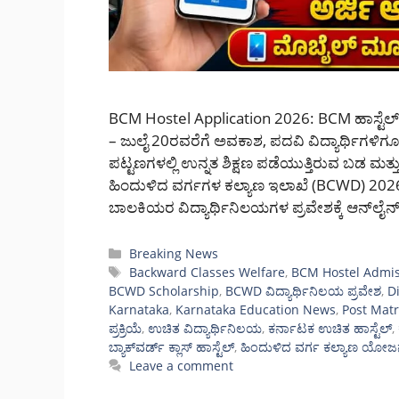
BCM Hostel Application 2026: BCM ಹಾಸ್ಟೆಲ್ 
– ಜುಲೈ 20ರವರೆಗೆ ಅವಕಾಶ, ಪದವಿ ವಿದ್ಯಾರ್ಥಿಗಳಿಗೂ
ಪಟ್ಟಣಗಳಲ್ಲಿ ಉನ್ನತ ಶಿಕ್ಷಣ ಪಡೆಯುತ್ತಿರುವ ಬಡ ಮತ್ತು
ಹಿಂದುಳಿದ ವರ್ಗಗಳ ಕಲ್ಯಾಣ ಇಲಾಖೆ (BCWD) 2026-
ಬಾಲಕಿಯರ ವಿದ್ಯಾರ್ಥಿನಿಲಯಗಳ ಪ್ರವೇಶಕ್ಕೆ ಆನ್‌ಲೈನ್ 
Categories
Breaking News
Tags
Backward Classes Welfare
,
BCM Hostel Admis
BCWD Scholarship
,
BCWD ವಿದ್ಯಾರ್ಥಿನಿಲಯ ಪ್ರವೇಶ
,
D
Karnataka
,
Karnataka Education News
,
Post Matr
ಪ್ರಕ್ರಿಯೆ
,
ಉಚಿತ ವಿದ್ಯಾರ್ಥಿನಿಲಯ
,
ಕರ್ನಾಟಕ ಉಚಿತ ಹಾಸ್ಟೆಲ್
,
ಬ್ಯಾಕ್‌ವರ್ಡ್ ಕ್ಲಾಸ್ ಹಾಸ್ಟೆಲ್
,
ಹಿಂದುಳಿದ ವರ್ಗ ಕಲ್ಯಾಣ ಯೋಜ
Leave a comment