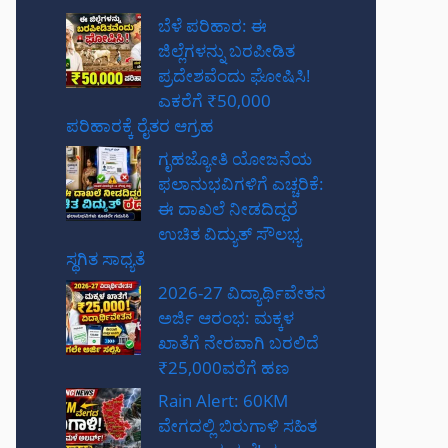
ಬೆಳೆ ಪರಿಹಾರ: ಈ
ಜಿಲ್ಲೆಗಳನ್ನು ಬರಪೀಡಿತ
ಪ್ರದೇಶವೆಂದು ಘೋಷಿಸಿ!
ಎಕರೆಗೆ ₹50,000
ಪರಿಹಾರಕ್ಕೆ ರೈತರ ಆಗ್ರಹ
ಗೃಹಜ್ಯೋತಿ ಯೋಜನೆಯ
ಫಲಾನುಭವಿಗಳಿಗೆ ಎಚ್ಚರಿಕೆ:
ಈ ದಾಖಲೆ ನೀಡದಿದ್ದರೆ
ಉಚಿತ ವಿದ್ಯುತ್ ಸೌಲಭ್ಯ
ಸ್ಥಗಿತ ಸಾಧ್ಯತೆ
2026-27 ವಿದ್ಯಾರ್ಥಿವೇತನ
ಅರ್ಜಿ ಆರಂಭ: ಮಕ್ಕಳ
ಖಾತೆಗೆ ನೇರವಾಗಿ ಬರಲಿದೆ
₹25,000ವರೆಗೆ ಹಣ
Rain Alert: 60KM
ವೇಗದಲ್ಲಿ ಬಿರುಗಾಳಿ ಸಹಿತ