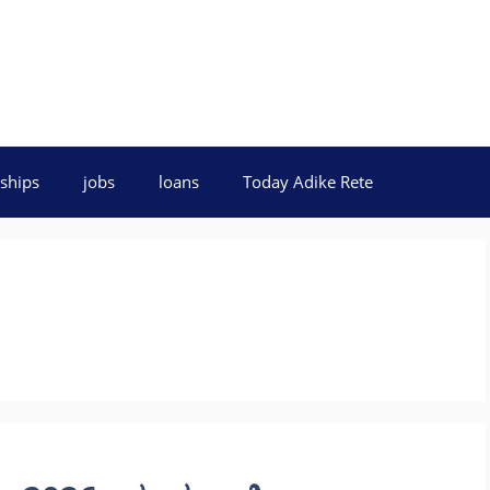
ships
jobs
loans
Today Adike Rete