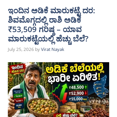
ಇಂದಿನ ಅಡಿಕೆ ಮಾರುಕಟ್ಟೆ ದರ:
ಶಿವಮೊಗ್ಗದಲ್ಲಿ ರಾಶಿ ಅಡಿಕೆ
₹53,509 ಗರಿಷ್ಠ – ಯಾವ
ಮಾರುಕಟ್ಟೆಯಲ್ಲಿ ಹೆಚ್ಚು ಬೆಲೆ?
July 25, 2026
by
Virat Nayak