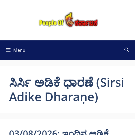
Skip
to
content
Menu
ಸಿರ್ಸಿ ಅಡಿಕೆ ಧಾರಣೆ (Sirsi
Adike Dharaṇe)
03/08/2026: ಇಂದಿನ ಅಡಿಕೆ