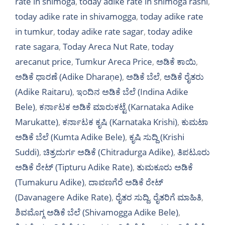
rate in shimoga
,
today adike rate in shimoga rashi
,
today adike rate in shivamogga
,
today adike rate
in tumkur
,
today adike rate sagar
,
today adike
rate sagara
,
Today Areca Nut Rate
,
today
arecanut price
,
Tumkur Areca Price
,
ಅಡಿಕೆ ಕಾಯಿ
,
ಅಡಿಕೆ ಧಾರಣೆ (Adike Dharaṇe)
,
ಅಡಿಕೆ ಬೆಲೆ
,
ಅಡಿಕೆ ರೈತರು
(Adike Raitaru)
,
ಇಂದಿನ ಅಡಿಕೆ ಬೆಲೆ (Indina Adike
Bele)
,
ಕರ್ನಾಟಕ ಅಡಿಕೆ ಮಾರುಕಟ್ಟೆ (Karnataka Adike
Marukatte)
,
ಕರ್ನಾಟಕ ಕೃಷಿ (Karnataka Krishi)
,
ಕುಮಟಾ
ಅಡಿಕೆ ಬೆಲೆ (Kumta Adike Bele)
,
ಕೃಷಿ ಸುದ್ದಿ (Krishi
Suddi)
,
ಚಿತ್ರದುರ್ಗ ಅಡಿಕೆ (Chitradurga Adike)
,
ತಿಪಟೂರು
ಅಡಿಕೆ ರೇಟ್ (Tipturu Adike Rate)
,
ತುಮಕೂರು ಅಡಿಕೆ
(Tumakuru Adike)
,
ದಾವಣಗೆರೆ ಅಡಿಕೆ ರೇಟ್
(Davanagere Adike Rate)
,
ರೈತರ ಸುದ್ದಿ
,
ರೈತರಿಗೆ ಮಾಹಿತಿ
,
ಶಿವಮೊಗ್ಗ ಅಡಿಕೆ ಬೆಲೆ (Shivamogga Adike Bele)
,