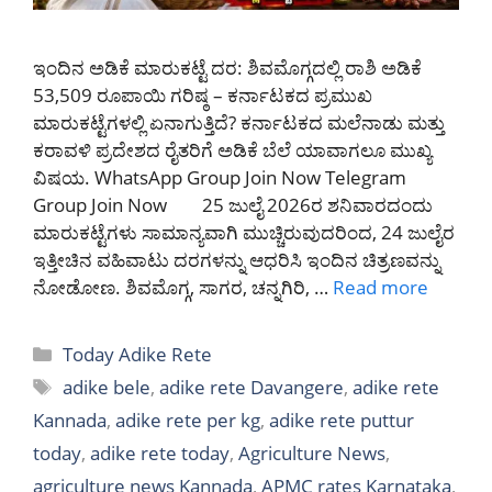
ಇಂದಿನ ಅಡಿಕೆ ಮಾರುಕಟ್ಟೆ ದರ: ಶಿವಮೊಗ್ಗದಲ್ಲಿ ರಾಶಿ ಅಡಿಕೆ
53,509 ರೂಪಾಯಿ ಗರಿಷ್ಠ – ಕರ್ನಾಟಕದ ಪ್ರಮುಖ
ಮಾರುಕಟ್ಟೆಗಳಲ್ಲಿ ಏನಾಗುತ್ತಿದೆ? ಕರ್ನಾಟಕದ ಮಲೆನಾಡು ಮತ್ತು
ಕರಾವಳಿ ಪ್ರದೇಶದ ರೈತರಿಗೆ ಅಡಿಕೆ ಬೆಲೆ ಯಾವಾಗಲೂ ಮುಖ್ಯ
ವಿಷಯ. WhatsApp Group Join Now Telegram
Group Join Now 25 ಜುಲೈ 2026ರ ಶನಿವಾರದಂದು
ಮಾರುಕಟ್ಟೆಗಳು ಸಾಮಾನ್ಯವಾಗಿ ಮುಚ್ಚಿರುವುದರಿಂದ, 24 ಜುಲೈರ
ಇತ್ತೀಚಿನ ವಹಿವಾಟು ದರಗಳನ್ನು ಆಧರಿಸಿ ಇಂದಿನ ಚಿತ್ರಣವನ್ನು
ನೋಡೋಣ. ಶಿವಮೊಗ್ಗ, ಸಾಗರ, ಚನ್ನಗಿರಿ, …
Read more
Categories
Today Adike Rete
Tags
adike bele
,
adike rete Davangere
,
adike rete
Kannada
,
adike rete per kg
,
adike rete puttur
today
,
adike rete today
,
Agriculture News
,
agriculture news Kannada
,
APMC rates Karnataka
,