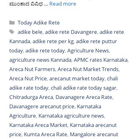
ಮುಂತಾದ ವಿವಿಧ …
Read more
Categories
Today Adike Rete
Tags
adike bele
,
adike rete Davangere
,
adike rete
Kannada
,
adike rete per kg
,
adike rete puttur
today
,
adike rete today
,
Agriculture News
,
agriculture news Kannada
,
APMC rates Karnataka
,
Areca Nut Farmers
,
Areca Nut Market Trends
,
Areca Nut Price
,
arecanut market today
,
chali
adike rate today
,
chali adike rate today sagar
,
Chitradurga Areca
,
Davanagere Areca Rate
,
Davanagere arecanut price
,
Karnataka
Agriculture
,
Karnataka agriculture news
,
Karnataka Areca Market
,
Karnataka arecanut
price
,
Kumta Areca Rate
,
Mangalore arecanut