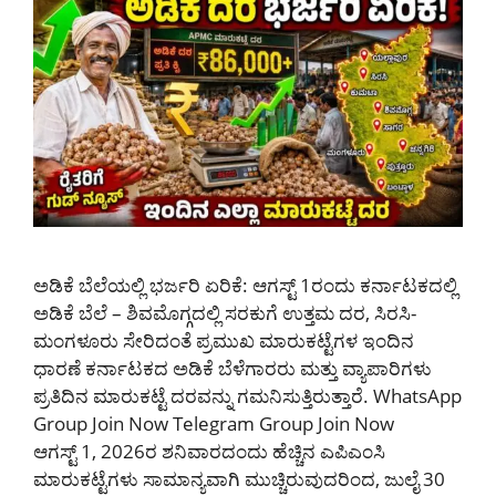
ಅಡಿಕೆ ಬೆಲೆಯಲ್ಲಿ ಭರ್ಜರಿ ಏರಿಕೆ: ಆಗಸ್ಟ್ 1ರಂದು ಕರ್ನಾಟಕದಲ್ಲಿ
ಅಡಿಕೆ ಬೆಲೆ – ಶಿವಮೊಗ್ಗದಲ್ಲಿ ಸರಕುಗೆ ಉತ್ತಮ ದರ, ಸಿರಸಿ-
ಮಂಗಳೂರು ಸೇರಿದಂತೆ ಪ್ರಮುಖ ಮಾರುಕಟ್ಟೆಗಳ ಇಂದಿನ
ಧಾರಣೆ ಕರ್ನಾಟಕದ ಅಡಿಕೆ ಬೆಳೆಗಾರರು ಮತ್ತು ವ್ಯಾಪಾರಿಗಳು
ಪ್ರತಿದಿನ ಮಾರುಕಟ್ಟೆ ದರವನ್ನು ಗಮನಿಸುತ್ತಿರುತ್ತಾರೆ. WhatsApp
Group Join Now Telegram Group Join Now
ಆಗಸ್ಟ್ 1, 2026ರ ಶನಿವಾರದಂದು ಹೆಚ್ಚಿನ ಎಪಿಎಂಸಿ
ಮಾರುಕಟ್ಟೆಗಳು ಸಾಮಾನ್ಯವಾಗಿ ಮುಚ್ಚಿರುವುದರಿಂದ, ಜುಲೈ 30