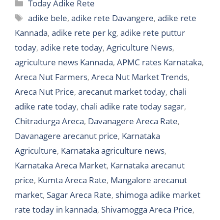
Categories
Today Adike Rete
Tags
adike bele
,
adike rete Davangere
,
adike rete
Kannada
,
adike rete per kg
,
adike rete puttur
today
,
adike rete today
,
Agriculture News
,
agriculture news Kannada
,
APMC rates Karnataka
,
Areca Nut Farmers
,
Areca Nut Market Trends
,
Areca Nut Price
,
arecanut market today
,
chali
adike rate today
,
chali adike rate today sagar
,
Chitradurga Areca
,
Davanagere Areca Rate
,
Davanagere arecanut price
,
Karnataka
Agriculture
,
Karnataka agriculture news
,
Karnataka Areca Market
,
Karnataka arecanut
price
,
Kumta Areca Rate
,
Mangalore arecanut
market
,
Sagar Areca Rate
,
shimoga adike market
rate today in kannada
,
Shivamogga Areca Price
,