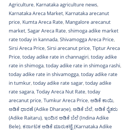
Agriculture
,
Karnataka agriculture news
,
Karnataka Areca Market
,
Karnataka arecanut
price
,
Kumta Areca Rate
,
Mangalore arecanut
market
,
Sagar Areca Rate
,
shimoga adike market
rate today in kannada
,
Shivamogga Areca Price
,
Sirsi Areca Price
,
Sirsi arecanut price
,
Tiptur Areca
Price
,
today adike rate in channagiri
,
today adike
rate in shimoga
,
today adike rate in shimoga rashi
,
today adike rate in shivamogga
,
today adike rate
in tumkur
,
today adike rate sagar
,
today adike
rate sagara
,
Today Areca Nut Rate
,
today
arecanut price
,
Tumkur Areca Price
,
ಅಡಿಕೆ ಕಾಯಿ
,
ಅಡಿಕೆ ಧಾರಣೆ (Adike Dharaṇe)
,
ಅಡಿಕೆ ಬೆಲೆ
,
ಅಡಿಕೆ ರೈತರು
(Adike Raitaru)
,
ಇಂದಿನ ಅಡಿಕೆ ಬೆಲೆ (Indina Adike
Bele)
,
ಕರ್ನಾಟಕ ಅಡಿಕೆ ಮಾರುಕಟ್ಟೆ (Karnataka Adike