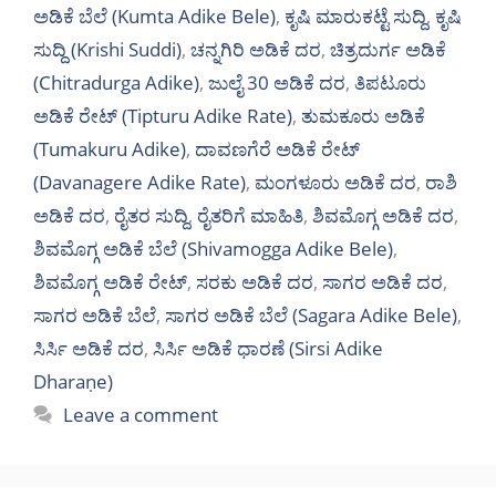
ಅಡಿಕೆ ಬೆಲೆ (Kumta Adike Bele)
,
ಕೃಷಿ ಮಾರುಕಟ್ಟೆ ಸುದ್ದಿ
,
ಕೃಷಿ
ಸುದ್ದಿ (Krishi Suddi)
,
ಚನ್ನಗಿರಿ ಅಡಿಕೆ ದರ
,
ಚಿತ್ರದುರ್ಗ ಅಡಿಕೆ
(Chitradurga Adike)
,
ಜುಲೈ 30 ಅಡಿಕೆ ದರ
,
ತಿಪಟೂರು
ಅಡಿಕೆ ರೇಟ್ (Tipturu Adike Rate)
,
ತುಮಕೂರು ಅಡಿಕೆ
(Tumakuru Adike)
,
ದಾವಣಗೆರೆ ಅಡಿಕೆ ರೇಟ್
(Davanagere Adike Rate)
,
ಮಂಗಳೂರು ಅಡಿಕೆ ದರ
,
ರಾಶಿ
ಅಡಿಕೆ ದರ
,
ರೈತರ ಸುದ್ದಿ
,
ರೈತರಿಗೆ ಮಾಹಿತಿ
,
ಶಿವಮೊಗ್ಗ ಅಡಿಕೆ ದರ
,
ಶಿವಮೊಗ್ಗ ಅಡಿಕೆ ಬೆಲೆ (Shivamogga Adike Bele)
,
ಶಿವಮೊಗ್ಗ ಅಡಿಕೆ ರೇಟ್
,
ಸರಕು ಅಡಿಕೆ ದರ
,
ಸಾಗರ ಅಡಿಕೆ ದರ
,
ಸಾಗರ ಅಡಿಕೆ ಬೆಲೆ
,
ಸಾಗರ ಅಡಿಕೆ ಬೆಲೆ (Sagara Adike Bele)
,
ಸಿರ್ಸಿ ಅಡಿಕೆ ದರ
,
ಸಿರ್ಸಿ ಅಡಿಕೆ ಧಾರಣೆ (Sirsi Adike
Dharaṇe)
Leave a comment