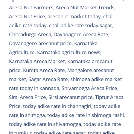
Areca Nut Farmers
,
Areca Nut Market Trends
,
Areca Nut Price
,
arecanut market today
,
chali
adike rate today
,
chali adike rate today sagar
,
Chitradurga Areca
,
Davanagere Areca Rate
,
Davanagere arecanut price
,
Karnataka
Agriculture
,
Karnataka agriculture news
,
Karnataka Areca Market
,
Karnataka arecanut
price
,
Kumta Areca Rate
,
Mangalore arecanut
market
,
Sagar Areca Rate
,
shimoga adike market
rate today in kannada
,
Shivamogga Areca Price
,
Sirsi Areca Price
,
Sirsi arecanut price
,
Tiptur Areca
Price
,
today adike rate in channagiri
,
today adike
rate in shimoga
,
today adike rate in shimoga rashi
,
today adike rate in shivamogga
,
today adike rate
in tumkur
,
today adike rate sagar
,
today adike