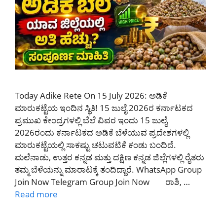
Today Adike Rete On 15 July 2026: ಅಡಿಕೆ
ಮಾರುಕಟ್ಟೆಯ ಇಂದಿನ ಸ್ಥಿತಿ! 15 ಜುಲೈ 2026ರ ಕರ್ನಾಟಕದ
ಪ್ರಮುಖ ಕೇಂದ್ರಗಳಲ್ಲಿ ಬೆಲೆ ವಿವರ ಇಂದು 15 ಜುಲೈ
2026ರಂದು ಕರ್ನಾಟಕದ ಅಡಿಕೆ ಬೆಳೆಯುವ ಪ್ರದೇಶಗಳಲ್ಲಿ
ಮಾರುಕಟ್ಟೆಯಲ್ಲಿ ಸಾಕಷ್ಟು ಚಟುವಟಿಕೆ ಕಂಡು ಬಂದಿದೆ.
ಮಲೆನಾಡು, ಉತ್ತರ ಕನ್ನಡ ಮತ್ತು ದಕ್ಷಿಣ ಕನ್ನಡ ಜಿಲ್ಲೆಗಳಲ್ಲಿ ರೈತರು
ತಮ್ಮ ಬೆಳೆಯನ್ನು ಮಾರಾಟಕ್ಕೆ ತಂದಿದ್ದಾರೆ. WhatsApp Group
Join Now Telegram Group Join Now ರಾಶಿ, …
Read more