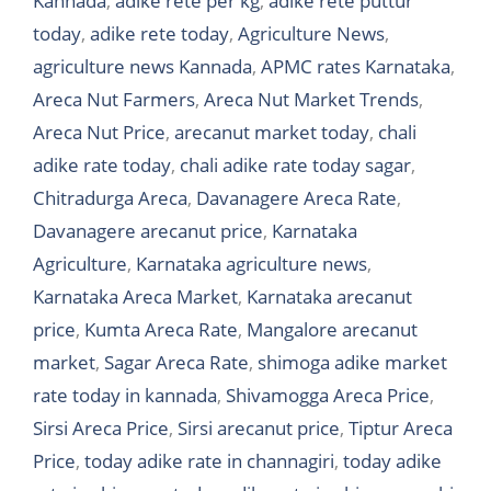
Kannada
,
adike rete per kg
,
adike rete puttur
today
,
adike rete today
,
Agriculture News
,
agriculture news Kannada
,
APMC rates Karnataka
,
Areca Nut Farmers
,
Areca Nut Market Trends
,
Areca Nut Price
,
arecanut market today
,
chali
adike rate today
,
chali adike rate today sagar
,
Chitradurga Areca
,
Davanagere Areca Rate
,
Davanagere arecanut price
,
Karnataka
Agriculture
,
Karnataka agriculture news
,
Karnataka Areca Market
,
Karnataka arecanut
price
,
Kumta Areca Rate
,
Mangalore arecanut
market
,
Sagar Areca Rate
,
shimoga adike market
rate today in kannada
,
Shivamogga Areca Price
,
Sirsi Areca Price
,
Sirsi arecanut price
,
Tiptur Areca
Price
,
today adike rate in channagiri
,
today adike