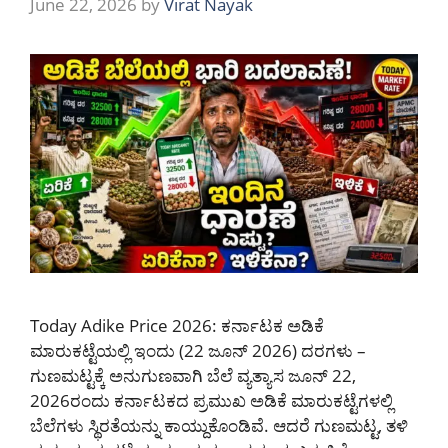
June 22, 2026
by
Virat Nayak
Today Adike Price 2026: ಕರ್ನಾಟಕ ಅಡಿಕೆ
ಮಾರುಕಟ್ಟೆಯಲ್ಲಿ ಇಂದು (22 ಜೂನ್ 2026) ದರಗಳು –
ಗುಣಮಟ್ಟಕ್ಕೆ ಅನುಗುಣವಾಗಿ ಬೆಲೆ ವ್ಯತ್ಯಾಸ ಜೂನ್ 22,
2026ರಂದು ಕರ್ನಾಟಕದ ಪ್ರಮುಖ ಅಡಿಕೆ ಮಾರುಕಟ್ಟೆಗಳಲ್ಲಿ
ಬೆಲೆಗಳು ಸ್ಥಿರತೆಯನ್ನು ಕಾಯ್ದುಕೊಂಡಿವೆ. ಆದರೆ ಗುಣಮಟ್ಟ, ತಳಿ