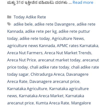
ಮತ್ತು 31ರ ಇತ್ತೀಚಿನ ವಹಿವಾಟು ದರಗಳು …
Read more
Categories
Today Adike Rete
Tags
adike bele
,
adike rete Davangere
,
adike rete
Kannada
,
adike rete per kg
,
adike rete puttur
today
,
adike rete today
,
Agriculture News
,
agriculture news Kannada
,
APMC rates Karnataka
,
Areca Nut Farmers
,
Areca Nut Market Trends
,
Areca Nut Price
,
arecanut market today
,
arecanut
price today
,
chali adike rate today
,
chali adike rate
today sagar
,
Chitradurga Areca
,
Davanagere
Areca Rate
,
Davanagere arecanut price
,
Karnataka Agriculture
,
Karnataka agriculture
news
,
Karnataka Areca Market
,
Karnataka
arecanut price
,
Kumta Areca Rate
,
Mangalore