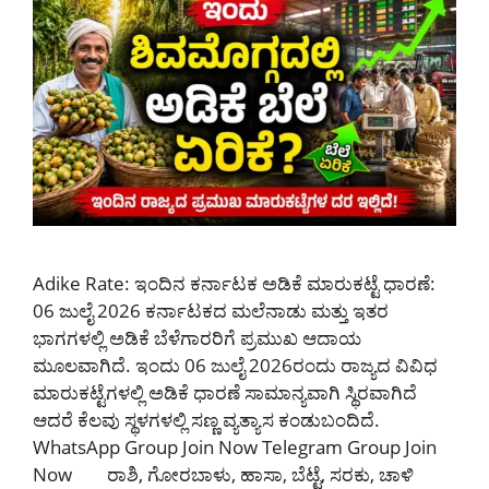
Adike Rate: ಇಂದಿನ ಕರ್ನಾಟಕ ಅಡಿಕೆ ಮಾರುಕಟ್ಟೆ ಧಾರಣೆ:
06 ಜುಲೈ 2026 ಕರ್ನಾಟಕದ ಮಲೆನಾಡು ಮತ್ತು ಇತರ
ಭಾಗಗಳಲ್ಲಿ ಅಡಿಕೆ ಬೆಳೆಗಾರರಿಗೆ ಪ್ರಮುಖ ಆದಾಯ
ಮೂಲವಾಗಿದೆ. ಇಂದು 06 ಜುಲೈ 2026ರಂದು ರಾಜ್ಯದ ವಿವಿಧ
ಮಾರುಕಟ್ಟೆಗಳಲ್ಲಿ ಅಡಿಕೆ ಧಾರಣೆ ಸಾಮಾನ್ಯವಾಗಿ ಸ್ಥಿರವಾಗಿದೆ
ಆದರೆ ಕೆಲವು ಸ್ಥಳಗಳಲ್ಲಿ ಸಣ್ಣ ವ್ಯತ್ಯಾಸ ಕಂಡುಬಂದಿದೆ.
WhatsApp Group Join Now Telegram Group Join
Now ರಾಶಿ, ಗೋರಬಾಳು, ಹಾಸಾ, ಬೆಟ್ಟೆ, ಸರಕು, ಚಾಳಿ