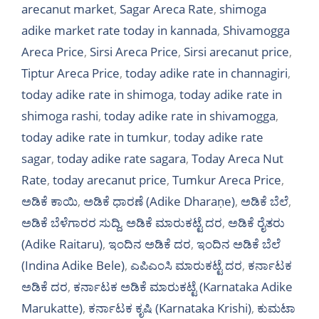
arecanut market
,
Sagar Areca Rate
,
shimoga
adike market rate today in kannada
,
Shivamogga
Areca Price
,
Sirsi Areca Price
,
Sirsi arecanut price
,
Tiptur Areca Price
,
today adike rate in channagiri
,
today adike rate in shimoga
,
today adike rate in
shimoga rashi
,
today adike rate in shivamogga
,
today adike rate in tumkur
,
today adike rate
sagar
,
today adike rate sagara
,
Today Areca Nut
Rate
,
today arecanut price
,
Tumkur Areca Price
,
ಅಡಿಕೆ ಕಾಯಿ
,
ಅಡಿಕೆ ಧಾರಣೆ (Adike Dharaṇe)
,
ಅಡಿಕೆ ಬೆಲೆ
,
ಅಡಿಕೆ ಬೆಳೆಗಾರರ ಸುದ್ದಿ
,
ಅಡಿಕೆ ಮಾರುಕಟ್ಟೆ ದರ
,
ಅಡಿಕೆ ರೈತರು
(Adike Raitaru)
,
ಇಂದಿನ ಅಡಿಕೆ ದರ
,
ಇಂದಿನ ಅಡಿಕೆ ಬೆಲೆ
(Indina Adike Bele)
,
ಎಪಿಎಂಸಿ ಮಾರುಕಟ್ಟೆ ದರ
,
ಕರ್ನಾಟಕ
ಅಡಿಕೆ ದರ
,
ಕರ್ನಾಟಕ ಅಡಿಕೆ ಮಾರುಕಟ್ಟೆ (Karnataka Adike
Marukatte)
,
ಕರ್ನಾಟಕ ಕೃಷಿ (Karnataka Krishi)
,
ಕುಮಟಾ