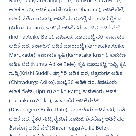
Rate
,
today arecanut price
,
Tumkur Areca Price
,
ಅಡಿಕೆ ಕಾಯಿ
,
ಅಡಿಕೆ ಧಾರಣೆ (Adike Dharaṇe)
,
ಅಡಿಕೆ ಬೆಲೆ
,
ಅಡಿಕೆ ಬೆಳೆಗಾರರ ಸುದ್ದಿ
,
ಅಡಿಕೆ ಮಾರುಕಟ್ಟೆ ದರ
,
ಅಡಿಕೆ ರೈತರು
(Adike Raitaru)
,
ಇಂದಿನ ಅಡಿಕೆ ದರ
,
ಇಂದಿನ ಅಡಿಕೆ ಬೆಲೆ
(Indina Adike Bele)
,
ಎಪಿಎಂಸಿ ಮಾರುಕಟ್ಟೆ ದರ
,
ಕರ್ನಾಟಕ
ಅಡಿಕೆ ದರ
,
ಕರ್ನಾಟಕ ಅಡಿಕೆ ಮಾರುಕಟ್ಟೆ (Karnataka Adike
Marukatte)
,
ಕರ್ನಾಟಕ ಕೃಷಿ (Karnataka Krishi)
,
ಕುಮಟಾ
ಅಡಿಕೆ ಬೆಲೆ (Kumta Adike Bele)
,
ಕೃಷಿ ಮಾರುಕಟ್ಟೆ ಸುದ್ದಿ
,
ಕೃಷಿ
ಸುದ್ದಿ (Krishi Suddi)
,
ಚನ್ನಗಿರಿ ಅಡಿಕೆ ದರ
,
ಚಿತ್ರದುರ್ಗ ಅಡಿಕೆ
(Chitradurga Adike)
,
ಜುಲೈ 30 ಅಡಿಕೆ ದರ
,
ತಿಪಟೂರು
ಅಡಿಕೆ ರೇಟ್ (Tipturu Adike Rate)
,
ತುಮಕೂರು ಅಡಿಕೆ
(Tumakuru Adike)
,
ದಾವಣಗೆರೆ ಅಡಿಕೆ ರೇಟ್
(Davanagere Adike Rate)
,
ಮಂಗಳೂರು ಅಡಿಕೆ ದರ
,
ರಾಶಿ
ಅಡಿಕೆ ದರ
,
ರೈತರ ಸುದ್ದಿ
,
ರೈತರಿಗೆ ಮಾಹಿತಿ
,
ಶಿವಮೊಗ್ಗ ಅಡಿಕೆ ದರ
,
ಶಿವಮೊಗ್ಗ ಅಡಿಕೆ ಬೆಲೆ (Shivamogga Adike Bele)
,