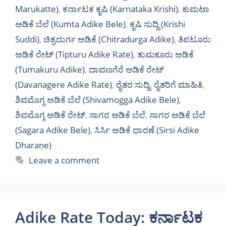
Marukatte)
,
ಕರ್ನಾಟಕ ಕೃಷಿ (Karnataka Krishi)
,
ಕುಮಟಾ
ಅಡಿಕೆ ಬೆಲೆ (Kumta Adike Bele)
,
ಕೃಷಿ ಸುದ್ದಿ (Krishi
Suddi)
,
ಚಿತ್ರದುರ್ಗ ಅಡಿಕೆ (Chitradurga Adike)
,
ತಿಪಟೂರು
ಅಡಿಕೆ ರೇಟ್ (Tipturu Adike Rate)
,
ತುಮಕೂರು ಅಡಿಕೆ
(Tumakuru Adike)
,
ದಾವಣಗೆರೆ ಅಡಿಕೆ ರೇಟ್
(Davanagere Adike Rate)
,
ರೈತರ ಸುದ್ದಿ
,
ರೈತರಿಗೆ ಮಾಹಿತಿ
,
ಶಿವಮೊಗ್ಗ ಅಡಿಕೆ ಬೆಲೆ (Shivamogga Adike Bele)
,
ಶಿವಮೊಗ್ಗ ಅಡಿಕೆ ರೇಟ್
,
ಸಾಗರ ಅಡಿಕೆ ಬೆಲೆ
,
ಸಾಗರ ಅಡಿಕೆ ಬೆಲೆ
(Sagara Adike Bele)
,
ಸಿರ್ಸಿ ಅಡಿಕೆ ಧಾರಣೆ (Sirsi Adike
Dharaṇe)
Leave a comment
Adike Rate Today: ಕರ್ನಾಟಕ