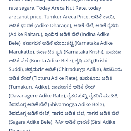
rate sagara
,
Today Areca Nut Rate
,
today
arecanut price
,
Tumkur Areca Price
,
ಅಡಿಕೆ ಕಾಯಿ
,
ಅಡಿಕೆ ಧಾರಣೆ (Adike Dharaṇe)
,
ಅಡಿಕೆ ಬೆಲೆ
,
ಅಡಿಕೆ ರೈತರು
(Adike Raitaru)
,
ಇಂದಿನ ಅಡಿಕೆ ಬೆಲೆ (Indina Adike
Bele)
,
ಕರ್ನಾಟಕ ಅಡಿಕೆ ಮಾರುಕಟ್ಟೆ (Karnataka Adike
Marukatte)
,
ಕರ್ನಾಟಕ ಕೃಷಿ (Karnataka Krishi)
,
ಕುಮಟಾ
ಅಡಿಕೆ ಬೆಲೆ (Kumta Adike Bele)
,
ಕೃಷಿ ಸುದ್ದಿ (Krishi
Suddi)
,
ಚಿತ್ರದುರ್ಗ ಅಡಿಕೆ (Chitradurga Adike)
,
ತಿಪಟೂರು
ಅಡಿಕೆ ರೇಟ್ (Tipturu Adike Rate)
,
ತುಮಕೂರು ಅಡಿಕೆ
(Tumakuru Adike)
,
ದಾವಣಗೆರೆ ಅಡಿಕೆ ರೇಟ್
(Davanagere Adike Rate)
,
ರೈತರ ಸುದ್ದಿ
,
ರೈತರಿಗೆ ಮಾಹಿತಿ
,
ಶಿವಮೊಗ್ಗ ಅಡಿಕೆ ಬೆಲೆ (Shivamogga Adike Bele)
,
ಶಿವಮೊಗ್ಗ ಅಡಿಕೆ ರೇಟ್
,
ಸಾಗರ ಅಡಿಕೆ ಬೆಲೆ
,
ಸಾಗರ ಅಡಿಕೆ ಬೆಲೆ
(Sagara Adike Bele)
,
ಸಿರ್ಸಿ ಅಡಿಕೆ ಧಾರಣೆ (Sirsi Adike
Dharaṇe)