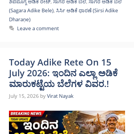
ಶಿವಮೊಗ್ಗ ಅಡಿಕೆ ರೇಟ್
,
ಸಾಗರ ಅಡಿಕೆ ಬೆಲೆ
,
ಸಾಗರ ಅಡಿಕೆ ಬೆಲೆ
(Sagara Adike Bele)
,
ಸಿರ್ಸಿ ಅಡಿಕೆ ಧಾರಣೆ (Sirsi Adike
Dharaṇe)
Leave a comment
Today Adike Rete On 15
July 2026: ಇಂದಿನ ಎಲ್ಲಾ ಅಡಿಕೆ
ಮಾರುಕಟ್ಟೆಯ ಬೆಲೆಗಳ ವಿವರ.!
July 15, 2026
by
Virat Nayak