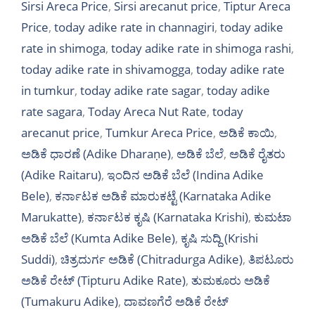
Sirsi Areca Price
,
Sirsi arecanut price
,
Tiptur Areca
Price
,
today adike rate in channagiri
,
today adike
rate in shimoga
,
today adike rate in shimoga rashi
,
today adike rate in shivamogga
,
today adike rate
in tumkur
,
today adike rate sagar
,
today adike
rate sagara
,
Today Areca Nut Rate
,
today
arecanut price
,
Tumkur Areca Price
,
ಅಡಿಕೆ ಕಾಯಿ
,
ಅಡಿಕೆ ಧಾರಣೆ (Adike Dharaṇe)
,
ಅಡಿಕೆ ಬೆಲೆ
,
ಅಡಿಕೆ ರೈತರು
(Adike Raitaru)
,
ಇಂದಿನ ಅಡಿಕೆ ಬೆಲೆ (Indina Adike
Bele)
,
ಕರ್ನಾಟಕ ಅಡಿಕೆ ಮಾರುಕಟ್ಟೆ (Karnataka Adike
Marukatte)
,
ಕರ್ನಾಟಕ ಕೃಷಿ (Karnataka Krishi)
,
ಕುಮಟಾ
ಅಡಿಕೆ ಬೆಲೆ (Kumta Adike Bele)
,
ಕೃಷಿ ಸುದ್ದಿ (Krishi
Suddi)
,
ಚಿತ್ರದುರ್ಗ ಅಡಿಕೆ (Chitradurga Adike)
,
ತಿಪಟೂರು
ಅಡಿಕೆ ರೇಟ್ (Tipturu Adike Rate)
,
ತುಮಕೂರು ಅಡಿಕೆ
(Tumakuru Adike)
,
ದಾವಣಗೆರೆ ಅಡಿಕೆ ರೇಟ್