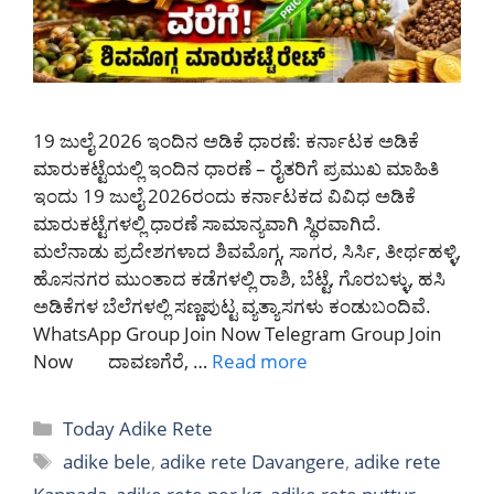
19 ಜುಲೈ 2026 ಇಂದಿನ ಅಡಿಕೆ ಧಾರಣೆ: ಕರ್ನಾಟಕ ಅಡಿಕೆ
ಮಾರುಕಟ್ಟೆಯಲ್ಲಿ ಇಂದಿನ ಧಾರಣೆ – ರೈತರಿಗೆ ಪ್ರಮುಖ ಮಾಹಿತಿ
ಇಂದು 19 ಜುಲೈ 2026ರಂದು ಕರ್ನಾಟಕದ ವಿವಿಧ ಅಡಿಕೆ
ಮಾರುಕಟ್ಟೆಗಳಲ್ಲಿ ಧಾರಣೆ ಸಾಮಾನ್ಯವಾಗಿ ಸ್ಥಿರವಾಗಿದೆ.
ಮಲೆನಾಡು ಪ್ರದೇಶಗಳಾದ ಶಿವಮೊಗ್ಗ, ಸಾಗರ, ಸಿರ್ಸಿ, ತೀರ್ಥಹಳ್ಳಿ,
ಹೊಸನಗರ ಮುಂತಾದ ಕಡೆಗಳಲ್ಲಿ ರಾಶಿ, ಬೆಟ್ಟೆ, ಗೊರಬಳ್ಳು, ಹಸಿ
ಅಡಿಕೆಗಳ ಬೆಲೆಗಳಲ್ಲಿ ಸಣ್ಣಪುಟ್ಟ ವ್ಯತ್ಯಾಸಗಳು ಕಂಡುಬಂದಿವೆ.
WhatsApp Group Join Now Telegram Group Join
Now ದಾವಣಗೆರೆ, …
Read more
Categories
Today Adike Rete
Tags
adike bele
,
adike rete Davangere
,
adike rete