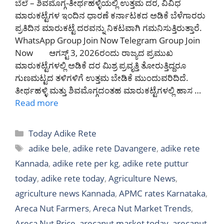
ಬೆಲೆ – ಶಿವಮೊಗ್ಗ-ತೀರ್ಥಹಳ್ಳಿಯಲ್ಲಿ ಉತ್ತಮ ದರ, ವಿವಿಧ
ಮಾರುಕಟ್ಟೆಗಳ ಇಂದಿನ ಧಾರಣೆ ಕರ್ನಾಟಕದ ಅಡಿಕೆ ಬೆಳೆಗಾರರು
ಪ್ರತಿದಿನ ಮಾರುಕಟ್ಟೆ ದರವನ್ನು ನಿಕಟವಾಗಿ ಗಮನಿಸುತ್ತಿರುತ್ತಾರೆ.
WhatsApp Group Join Now Telegram Group Join
Now ಆಗಸ್ಟ್ 3, 2026ರಂದು ರಾಜ್ಯದ ಪ್ರಮುಖ
ಮಾರುಕಟ್ಟೆಗಳಲ್ಲಿ ಅಡಿಕೆ ದರ ಮಿಶ್ರ ಪ್ರವೃತ್ತಿ ತೋರುತ್ತಿದ್ದರೂ
ಗುಣಮಟ್ಟದ ತಳಿಗಳಿಗೆ ಉತ್ತಮ ಬೇಡಿಕೆ ಮುಂದುವರಿದಿದೆ.
ತೀರ್ಥಹಳ್ಳಿ ಮತ್ತು ಶಿವಮೊಗ್ಗದಂತಹ ಮಾರುಕಟ್ಟೆಗಳಲ್ಲಿ ಹಾಸ …
Read more
Categories
Today Adike Rete
Tags
adike bele
,
adike rete Davangere
,
adike rete
Kannada
,
adike rete per kg
,
adike rete puttur
today
,
adike rete today
,
Agriculture News
,
agriculture news Kannada
,
APMC rates Karnataka
,
Areca Nut Farmers
,
Areca Nut Market Trends
,
Areca Nut Price
,
arecanut market today
,
arecanut