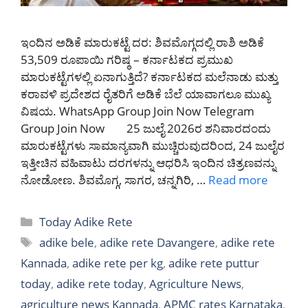
ಇಂದಿನ ಅಡಿಕೆ ಮಾರುಕಟ್ಟೆ ದರ: ಶಿವಮೊಗ್ಗದಲ್ಲಿ ರಾಶಿ ಅಡಿಕೆ
53,509 ರೂಪಾಯಿ ಗರಿಷ್ಠ – ಕರ್ನಾಟಕದ ಪ್ರಮುಖ
ಮಾರುಕಟ್ಟೆಗಳಲ್ಲಿ ಏನಾಗುತ್ತಿದೆ? ಕರ್ನಾಟಕದ ಮಲೆನಾಡು ಮತ್ತು
ಕರಾವಳಿ ಪ್ರದೇಶದ ರೈತರಿಗೆ ಅಡಿಕೆ ಬೆಲೆ ಯಾವಾಗಲೂ ಮುಖ್ಯ
ವಿಷಯ. WhatsApp Group Join Now Telegram
Group Join Now 25 ಜುಲೈ 2026ರ ಶನಿವಾರದಂದು
ಮಾರುಕಟ್ಟೆಗಳು ಸಾಮಾನ್ಯವಾಗಿ ಮುಚ್ಚಿರುವುದರಿಂದ, 24 ಜುಲೈರ
ಇತ್ತೀಚಿನ ವಹಿವಾಟು ದರಗಳನ್ನು ಆಧರಿಸಿ ಇಂದಿನ ಚಿತ್ರಣವನ್ನು
ನೋಡೋಣ. ಶಿವಮೊಗ್ಗ, ಸಾಗರ, ಚನ್ನಗಿರಿ, …
Read more
Categories
Today Adike Rete
Tags
adike bele
,
adike rete Davangere
,
adike rete
Kannada
,
adike rete per kg
,
adike rete puttur
today
,
adike rete today
,
Agriculture News
,
agriculture news Kannada
,
APMC rates Karnataka
,