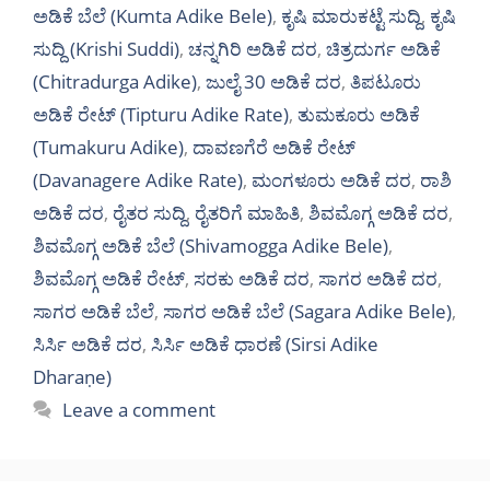
ಅಡಿಕೆ ಬೆಲೆ (Kumta Adike Bele)
,
ಕೃಷಿ ಮಾರುಕಟ್ಟೆ ಸುದ್ದಿ
,
ಕೃಷಿ
ಸುದ್ದಿ (Krishi Suddi)
,
ಚನ್ನಗಿರಿ ಅಡಿಕೆ ದರ
,
ಚಿತ್ರದುರ್ಗ ಅಡಿಕೆ
(Chitradurga Adike)
,
ಜುಲೈ 30 ಅಡಿಕೆ ದರ
,
ತಿಪಟೂರು
ಅಡಿಕೆ ರೇಟ್ (Tipturu Adike Rate)
,
ತುಮಕೂರು ಅಡಿಕೆ
(Tumakuru Adike)
,
ದಾವಣಗೆರೆ ಅಡಿಕೆ ರೇಟ್
(Davanagere Adike Rate)
,
ಮಂಗಳೂರು ಅಡಿಕೆ ದರ
,
ರಾಶಿ
ಅಡಿಕೆ ದರ
,
ರೈತರ ಸುದ್ದಿ
,
ರೈತರಿಗೆ ಮಾಹಿತಿ
,
ಶಿವಮೊಗ್ಗ ಅಡಿಕೆ ದರ
,
ಶಿವಮೊಗ್ಗ ಅಡಿಕೆ ಬೆಲೆ (Shivamogga Adike Bele)
,
ಶಿವಮೊಗ್ಗ ಅಡಿಕೆ ರೇಟ್
,
ಸರಕು ಅಡಿಕೆ ದರ
,
ಸಾಗರ ಅಡಿಕೆ ದರ
,
ಸಾಗರ ಅಡಿಕೆ ಬೆಲೆ
,
ಸಾಗರ ಅಡಿಕೆ ಬೆಲೆ (Sagara Adike Bele)
,
ಸಿರ್ಸಿ ಅಡಿಕೆ ದರ
,
ಸಿರ್ಸಿ ಅಡಿಕೆ ಧಾರಣೆ (Sirsi Adike
Dharaṇe)
Leave a comment