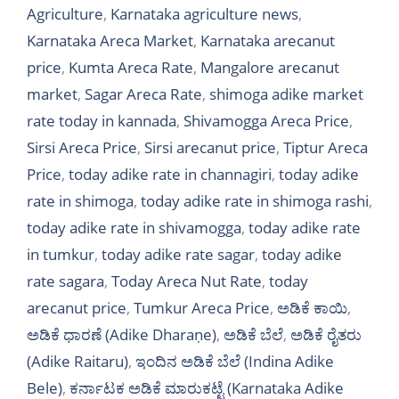
Agriculture
,
Karnataka agriculture news
,
Karnataka Areca Market
,
Karnataka arecanut
price
,
Kumta Areca Rate
,
Mangalore arecanut
market
,
Sagar Areca Rate
,
shimoga adike market
rate today in kannada
,
Shivamogga Areca Price
,
Sirsi Areca Price
,
Sirsi arecanut price
,
Tiptur Areca
Price
,
today adike rate in channagiri
,
today adike
rate in shimoga
,
today adike rate in shimoga rashi
,
today adike rate in shivamogga
,
today adike rate
in tumkur
,
today adike rate sagar
,
today adike
rate sagara
,
Today Areca Nut Rate
,
today
arecanut price
,
Tumkur Areca Price
,
ಅಡಿಕೆ ಕಾಯಿ
,
ಅಡಿಕೆ ಧಾರಣೆ (Adike Dharaṇe)
,
ಅಡಿಕೆ ಬೆಲೆ
,
ಅಡಿಕೆ ರೈತರು
(Adike Raitaru)
,
ಇಂದಿನ ಅಡಿಕೆ ಬೆಲೆ (Indina Adike
Bele)
,
ಕರ್ನಾಟಕ ಅಡಿಕೆ ಮಾರುಕಟ್ಟೆ (Karnataka Adike