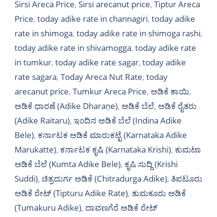
Sirsi Areca Price
,
Sirsi arecanut price
,
Tiptur Areca
Price
,
today adike rate in channagiri
,
today adike
rate in shimoga
,
today adike rate in shimoga rashi
,
today adike rate in shivamogga
,
today adike rate
in tumkur
,
today adike rate sagar
,
today adike
rate sagara
,
Today Areca Nut Rate
,
today
arecanut price
,
Tumkur Areca Price
,
ಅಡಿಕೆ ಕಾಯಿ
,
ಅಡಿಕೆ ಧಾರಣೆ (Adike Dharaṇe)
,
ಅಡಿಕೆ ಬೆಲೆ
,
ಅಡಿಕೆ ರೈತರು
(Adike Raitaru)
,
ಇಂದಿನ ಅಡಿಕೆ ಬೆಲೆ (Indina Adike
Bele)
,
ಕರ್ನಾಟಕ ಅಡಿಕೆ ಮಾರುಕಟ್ಟೆ (Karnataka Adike
Marukatte)
,
ಕರ್ನಾಟಕ ಕೃಷಿ (Karnataka Krishi)
,
ಕುಮಟಾ
ಅಡಿಕೆ ಬೆಲೆ (Kumta Adike Bele)
,
ಕೃಷಿ ಸುದ್ದಿ (Krishi
Suddi)
,
ಚಿತ್ರದುರ್ಗ ಅಡಿಕೆ (Chitradurga Adike)
,
ತಿಪಟೂರು
ಅಡಿಕೆ ರೇಟ್ (Tipturu Adike Rate)
,
ತುಮಕೂರು ಅಡಿಕೆ
(Tumakuru Adike)
,
ದಾವಣಗೆರೆ ಅಡಿಕೆ ರೇಟ್