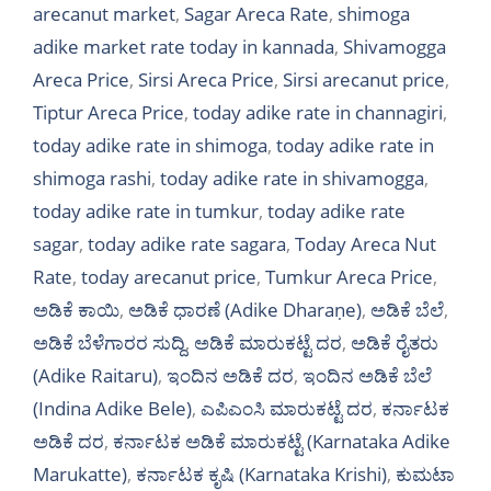
arecanut market
,
Sagar Areca Rate
,
shimoga
adike market rate today in kannada
,
Shivamogga
Areca Price
,
Sirsi Areca Price
,
Sirsi arecanut price
,
Tiptur Areca Price
,
today adike rate in channagiri
,
today adike rate in shimoga
,
today adike rate in
shimoga rashi
,
today adike rate in shivamogga
,
today adike rate in tumkur
,
today adike rate
sagar
,
today adike rate sagara
,
Today Areca Nut
Rate
,
today arecanut price
,
Tumkur Areca Price
,
ಅಡಿಕೆ ಕಾಯಿ
,
ಅಡಿಕೆ ಧಾರಣೆ (Adike Dharaṇe)
,
ಅಡಿಕೆ ಬೆಲೆ
,
ಅಡಿಕೆ ಬೆಳೆಗಾರರ ಸುದ್ದಿ
,
ಅಡಿಕೆ ಮಾರುಕಟ್ಟೆ ದರ
,
ಅಡಿಕೆ ರೈತರು
(Adike Raitaru)
,
ಇಂದಿನ ಅಡಿಕೆ ದರ
,
ಇಂದಿನ ಅಡಿಕೆ ಬೆಲೆ
(Indina Adike Bele)
,
ಎಪಿಎಂಸಿ ಮಾರುಕಟ್ಟೆ ದರ
,
ಕರ್ನಾಟಕ
ಅಡಿಕೆ ದರ
,
ಕರ್ನಾಟಕ ಅಡಿಕೆ ಮಾರುಕಟ್ಟೆ (Karnataka Adike
Marukatte)
,
ಕರ್ನಾಟಕ ಕೃಷಿ (Karnataka Krishi)
,
ಕುಮಟಾ