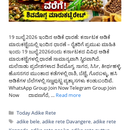
19 ಜುಲೈ 2026 ಇಂದಿನ ಅಡಿಕೆ ಧಾರಣೆ: ಕರ್ನಾಟಕ ಅಡಿಕೆ
ಮಾರುಕಟ್ಟೆಯಲ್ಲಿ ಇಂದಿನ ಧಾರಣೆ – ರೈತರಿಗೆ ಪ್ರಮುಖ ಮಾಹಿತಿ
ಇಂದು 19 ಜುಲೈ 2026ರಂದು ಕರ್ನಾಟಕದ ವಿವಿಧ ಅಡಿಕೆ
ಮಾರುಕಟ್ಟೆಗಳಲ್ಲಿ ಧಾರಣೆ ಸಾಮಾನ್ಯವಾಗಿ ಸ್ಥಿರವಾಗಿದೆ.
ಮಲೆನಾಡು ಪ್ರದೇಶಗಳಾದ ಶಿವಮೊಗ್ಗ, ಸಾಗರ, ಸಿರ್ಸಿ, ತೀರ್ಥಹಳ್ಳಿ,
ಹೊಸನಗರ ಮುಂತಾದ ಕಡೆಗಳಲ್ಲಿ ರಾಶಿ, ಬೆಟ್ಟೆ, ಗೊರಬಳ್ಳು, ಹಸಿ
ಅಡಿಕೆಗಳ ಬೆಲೆಗಳಲ್ಲಿ ಸಣ್ಣಪುಟ್ಟ ವ್ಯತ್ಯಾಸಗಳು ಕಂಡುಬಂದಿವೆ.
WhatsApp Group Join Now Telegram Group Join
Now ದಾವಣಗೆರೆ, …
Read more
Categories
Today Adike Rete
Tags
adike bele
,
adike rete Davangere
,
adike rete