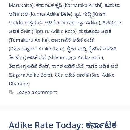
Marukatte)
,
ಕರ್ನಾಟಕ ಕೃಷಿ (Karnataka Krishi)
,
ಕುಮಟಾ
ಅಡಿಕೆ ಬೆಲೆ (Kumta Adike Bele)
,
ಕೃಷಿ ಸುದ್ದಿ (Krishi
Suddi)
,
ಚಿತ್ರದುರ್ಗ ಅಡಿಕೆ (Chitradurga Adike)
,
ತಿಪಟೂರು
ಅಡಿಕೆ ರೇಟ್ (Tipturu Adike Rate)
,
ತುಮಕೂರು ಅಡಿಕೆ
(Tumakuru Adike)
,
ದಾವಣಗೆರೆ ಅಡಿಕೆ ರೇಟ್
(Davanagere Adike Rate)
,
ರೈತರ ಸುದ್ದಿ
,
ರೈತರಿಗೆ ಮಾಹಿತಿ
,
ಶಿವಮೊಗ್ಗ ಅಡಿಕೆ ಬೆಲೆ (Shivamogga Adike Bele)
,
ಶಿವಮೊಗ್ಗ ಅಡಿಕೆ ರೇಟ್
,
ಸಾಗರ ಅಡಿಕೆ ಬೆಲೆ
,
ಸಾಗರ ಅಡಿಕೆ ಬೆಲೆ
(Sagara Adike Bele)
,
ಸಿರ್ಸಿ ಅಡಿಕೆ ಧಾರಣೆ (Sirsi Adike
Dharaṇe)
Leave a comment
Adike Rate Today: ಕರ್ನಾಟಕ