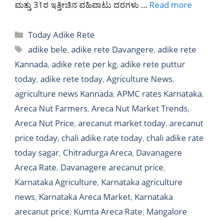
ಮತ್ತು 31ರ ಇತ್ತೀಚಿನ ವಹಿವಾಟು ದರಗಳು …
Read more
Categories
Today Adike Rete
Tags
adike bele
,
adike rete Davangere
,
adike rete
Kannada
,
adike rete per kg
,
adike rete puttur
today
,
adike rete today
,
Agriculture News
,
agriculture news Kannada
,
APMC rates Karnataka
,
Areca Nut Farmers
,
Areca Nut Market Trends
,
Areca Nut Price
,
arecanut market today
,
arecanut
price today
,
chali adike rate today
,
chali adike rate
today sagar
,
Chitradurga Areca
,
Davanagere
Areca Rate
,
Davanagere arecanut price
,
Karnataka Agriculture
,
Karnataka agriculture
news
,
Karnataka Areca Market
,
Karnataka
arecanut price
,
Kumta Areca Rate
,
Mangalore