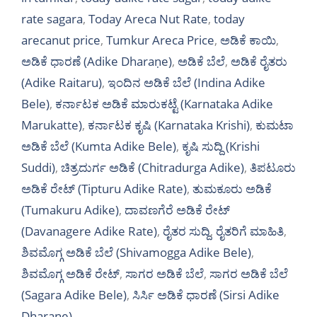
rate sagara
,
Today Areca Nut Rate
,
today
arecanut price
,
Tumkur Areca Price
,
ಅಡಿಕೆ ಕಾಯಿ
,
ಅಡಿಕೆ ಧಾರಣೆ (Adike Dharaṇe)
,
ಅಡಿಕೆ ಬೆಲೆ
,
ಅಡಿಕೆ ರೈತರು
(Adike Raitaru)
,
ಇಂದಿನ ಅಡಿಕೆ ಬೆಲೆ (Indina Adike
Bele)
,
ಕರ್ನಾಟಕ ಅಡಿಕೆ ಮಾರುಕಟ್ಟೆ (Karnataka Adike
Marukatte)
,
ಕರ್ನಾಟಕ ಕೃಷಿ (Karnataka Krishi)
,
ಕುಮಟಾ
ಅಡಿಕೆ ಬೆಲೆ (Kumta Adike Bele)
,
ಕೃಷಿ ಸುದ್ದಿ (Krishi
Suddi)
,
ಚಿತ್ರದುರ್ಗ ಅಡಿಕೆ (Chitradurga Adike)
,
ತಿಪಟೂರು
ಅಡಿಕೆ ರೇಟ್ (Tipturu Adike Rate)
,
ತುಮಕೂರು ಅಡಿಕೆ
(Tumakuru Adike)
,
ದಾವಣಗೆರೆ ಅಡಿಕೆ ರೇಟ್
(Davanagere Adike Rate)
,
ರೈತರ ಸುದ್ದಿ
,
ರೈತರಿಗೆ ಮಾಹಿತಿ
,
ಶಿವಮೊಗ್ಗ ಅಡಿಕೆ ಬೆಲೆ (Shivamogga Adike Bele)
,
ಶಿವಮೊಗ್ಗ ಅಡಿಕೆ ರೇಟ್
,
ಸಾಗರ ಅಡಿಕೆ ಬೆಲೆ
,
ಸಾಗರ ಅಡಿಕೆ ಬೆಲೆ
(Sagara Adike Bele)
,
ಸಿರ್ಸಿ ಅಡಿಕೆ ಧಾರಣೆ (Sirsi Adike
Dharaṇe)