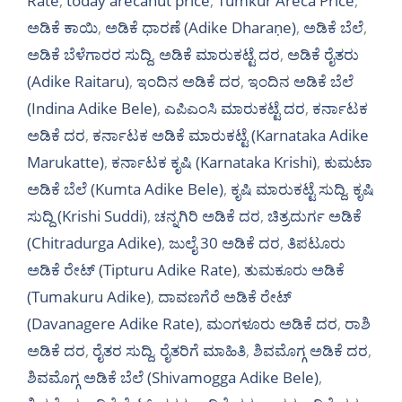
Rate
,
today arecanut price
,
Tumkur Areca Price
,
ಅಡಿಕೆ ಕಾಯಿ
,
ಅಡಿಕೆ ಧಾರಣೆ (Adike Dharaṇe)
,
ಅಡಿಕೆ ಬೆಲೆ
,
ಅಡಿಕೆ ಬೆಳೆಗಾರರ ಸುದ್ದಿ
,
ಅಡಿಕೆ ಮಾರುಕಟ್ಟೆ ದರ
,
ಅಡಿಕೆ ರೈತರು
(Adike Raitaru)
,
ಇಂದಿನ ಅಡಿಕೆ ದರ
,
ಇಂದಿನ ಅಡಿಕೆ ಬೆಲೆ
(Indina Adike Bele)
,
ಎಪಿಎಂಸಿ ಮಾರುಕಟ್ಟೆ ದರ
,
ಕರ್ನಾಟಕ
ಅಡಿಕೆ ದರ
,
ಕರ್ನಾಟಕ ಅಡಿಕೆ ಮಾರುಕಟ್ಟೆ (Karnataka Adike
Marukatte)
,
ಕರ್ನಾಟಕ ಕೃಷಿ (Karnataka Krishi)
,
ಕುಮಟಾ
ಅಡಿಕೆ ಬೆಲೆ (Kumta Adike Bele)
,
ಕೃಷಿ ಮಾರುಕಟ್ಟೆ ಸುದ್ದಿ
,
ಕೃಷಿ
ಸುದ್ದಿ (Krishi Suddi)
,
ಚನ್ನಗಿರಿ ಅಡಿಕೆ ದರ
,
ಚಿತ್ರದುರ್ಗ ಅಡಿಕೆ
(Chitradurga Adike)
,
ಜುಲೈ 30 ಅಡಿಕೆ ದರ
,
ತಿಪಟೂರು
ಅಡಿಕೆ ರೇಟ್ (Tipturu Adike Rate)
,
ತುಮಕೂರು ಅಡಿಕೆ
(Tumakuru Adike)
,
ದಾವಣಗೆರೆ ಅಡಿಕೆ ರೇಟ್
(Davanagere Adike Rate)
,
ಮಂಗಳೂರು ಅಡಿಕೆ ದರ
,
ರಾಶಿ
ಅಡಿಕೆ ದರ
,
ರೈತರ ಸುದ್ದಿ
,
ರೈತರಿಗೆ ಮಾಹಿತಿ
,
ಶಿವಮೊಗ್ಗ ಅಡಿಕೆ ದರ
,
ಶಿವಮೊಗ್ಗ ಅಡಿಕೆ ಬೆಲೆ (Shivamogga Adike Bele)
,