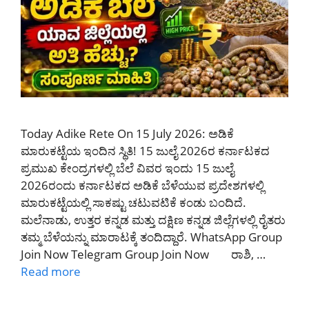
Today Adike Rete On 15 July 2026: ಅಡಿಕೆ
ಮಾರುಕಟ್ಟೆಯ ಇಂದಿನ ಸ್ಥಿತಿ! 15 ಜುಲೈ 2026ರ ಕರ್ನಾಟಕದ
ಪ್ರಮುಖ ಕೇಂದ್ರಗಳಲ್ಲಿ ಬೆಲೆ ವಿವರ ಇಂದು 15 ಜುಲೈ
2026ರಂದು ಕರ್ನಾಟಕದ ಅಡಿಕೆ ಬೆಳೆಯುವ ಪ್ರದೇಶಗಳಲ್ಲಿ
ಮಾರುಕಟ್ಟೆಯಲ್ಲಿ ಸಾಕಷ್ಟು ಚಟುವಟಿಕೆ ಕಂಡು ಬಂದಿದೆ.
ಮಲೆನಾಡು, ಉತ್ತರ ಕನ್ನಡ ಮತ್ತು ದಕ್ಷಿಣ ಕನ್ನಡ ಜಿಲ್ಲೆಗಳಲ್ಲಿ ರೈತರು
ತಮ್ಮ ಬೆಳೆಯನ್ನು ಮಾರಾಟಕ್ಕೆ ತಂದಿದ್ದಾರೆ. WhatsApp Group
Join Now Telegram Group Join Now ರಾಶಿ, …
Read more