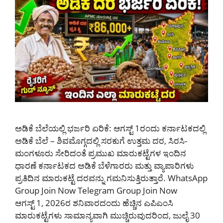
ಅಡಿಕೆ ಬೆಲೆಯಲ್ಲಿ ಭರ್ಜರಿ ಏರಿಕೆ: ಆಗಸ್ಟ್ 1ರಂದು ಕರ್ನಾಟಕದಲ್ಲಿ
ಅಡಿಕೆ ಬೆಲೆ – ಶಿವಮೊಗ್ಗದಲ್ಲಿ ಸರಕುಗೆ ಉತ್ತಮ ದರ, ಸಿರಸಿ-
ಮಂಗಳೂರು ಸೇರಿದಂತೆ ಪ್ರಮುಖ ಮಾರುಕಟ್ಟೆಗಳ ಇಂದಿನ
ಧಾರಣೆ ಕರ್ನಾಟಕದ ಅಡಿಕೆ ಬೆಳೆಗಾರರು ಮತ್ತು ವ್ಯಾಪಾರಿಗಳು
ಪ್ರತಿದಿನ ಮಾರುಕಟ್ಟೆ ದರವನ್ನು ಗಮನಿಸುತ್ತಿರುತ್ತಾರೆ. WhatsApp
Group Join Now Telegram Group Join Now
ಆಗಸ್ಟ್ 1, 2026ರ ಶನಿವಾರದಂದು ಹೆಚ್ಚಿನ ಎಪಿಎಂಸಿ
ಮಾರುಕಟ್ಟೆಗಳು ಸಾಮಾನ್ಯವಾಗಿ ಮುಚ್ಚಿರುವುದರಿಂದ, ಜುಲೈ 30