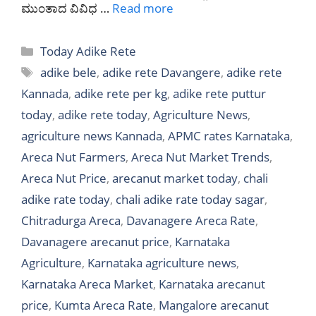
ಮುಂತಾದ ವಿವಿಧ …
Read more
Categories
Today Adike Rete
Tags
adike bele
,
adike rete Davangere
,
adike rete
Kannada
,
adike rete per kg
,
adike rete puttur
today
,
adike rete today
,
Agriculture News
,
agriculture news Kannada
,
APMC rates Karnataka
,
Areca Nut Farmers
,
Areca Nut Market Trends
,
Areca Nut Price
,
arecanut market today
,
chali
adike rate today
,
chali adike rate today sagar
,
Chitradurga Areca
,
Davanagere Areca Rate
,
Davanagere arecanut price
,
Karnataka
Agriculture
,
Karnataka agriculture news
,
Karnataka Areca Market
,
Karnataka arecanut
price
,
Kumta Areca Rate
,
Mangalore arecanut