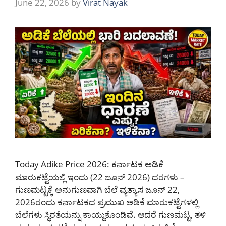
June 22, 2026
by
Virat Nayak
Today Adike Price 2026: ಕರ್ನಾಟಕ ಅಡಿಕೆ
ಮಾರುಕಟ್ಟೆಯಲ್ಲಿ ಇಂದು (22 ಜೂನ್ 2026) ದರಗಳು –
ಗುಣಮಟ್ಟಕ್ಕೆ ಅನುಗುಣವಾಗಿ ಬೆಲೆ ವ್ಯತ್ಯಾಸ ಜೂನ್ 22,
2026ರಂದು ಕರ್ನಾಟಕದ ಪ್ರಮುಖ ಅಡಿಕೆ ಮಾರುಕಟ್ಟೆಗಳಲ್ಲಿ
ಬೆಲೆಗಳು ಸ್ಥಿರತೆಯನ್ನು ಕಾಯ್ದುಕೊಂಡಿವೆ. ಆದರೆ ಗುಣಮಟ್ಟ, ತಳಿ