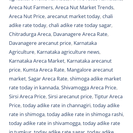
Areca Nut Farmers
,
Areca Nut Market Trends
,
Areca Nut Price
,
arecanut market today
,
chali
adike rate today
,
chali adike rate today sagar
,
Chitradurga Areca
,
Davanagere Areca Rate
,
Davanagere arecanut price
,
Karnataka
Agriculture
,
Karnataka agriculture news
,
Karnataka Areca Market
,
Karnataka arecanut
price
,
Kumta Areca Rate
,
Mangalore arecanut
market
,
Sagar Areca Rate
,
shimoga adike market
rate today in kannada
,
Shivamogga Areca Price
,
Sirsi Areca Price
,
Sirsi arecanut price
,
Tiptur Areca
Price
,
today adike rate in channagiri
,
today adike
rate in shimoga
,
today adike rate in shimoga rashi
,
today adike rate in shivamogga
,
today adike rate
in tumkur
,
today adike rate sagar
,
today adike