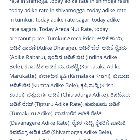
rate in shimoga
,
today adike rate in shimoga rashi
,
today adike rate in shivamogga
,
today adike rate
in tumkur
,
today adike rate sagar
,
today adike
rate sagara
,
Today Areca Nut Rate
,
today
arecanut price
,
Tumkur Areca Price
,
ಅಡಿಕೆ ಕಾಯಿ
,
ಅಡಿಕೆ ಧಾರಣೆ (Adike Dharaṇe)
,
ಅಡಿಕೆ ಬೆಲೆ
,
ಅಡಿಕೆ ರೈತರು
(Adike Raitaru)
,
ಇಂದಿನ ಅಡಿಕೆ ಬೆಲೆ (Indina Adike
Bele)
,
ಕರ್ನಾಟಕ ಅಡಿಕೆ ಮಾರುಕಟ್ಟೆ (Karnataka Adike
Marukatte)
,
ಕರ್ನಾಟಕ ಕೃಷಿ (Karnataka Krishi)
,
ಕುಮಟಾ
ಅಡಿಕೆ ಬೆಲೆ (Kumta Adike Bele)
,
ಕೃಷಿ ಸುದ್ದಿ (Krishi
Suddi)
,
ಚಿತ್ರದುರ್ಗ ಅಡಿಕೆ (Chitradurga Adike)
,
ತಿಪಟೂರು
ಅಡಿಕೆ ರೇಟ್ (Tipturu Adike Rate)
,
ತುಮಕೂರು ಅಡಿಕೆ
(Tumakuru Adike)
,
ದಾವಣಗೆರೆ ಅಡಿಕೆ ರೇಟ್
(Davanagere Adike Rate)
,
ರೈತರ ಸುದ್ದಿ
,
ರೈತರಿಗೆ ಮಾಹಿತಿ
,
ಶಿವಮೊಗ್ಗ ಅಡಿಕೆ ಬೆಲೆ (Shivamogga Adike Bele)
,