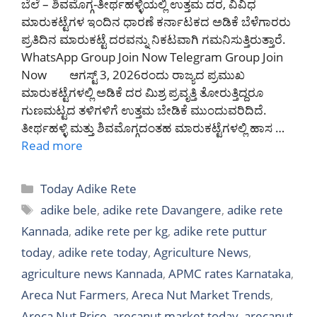
ಬೆಲೆ – ಶಿವಮೊಗ್ಗ-ತೀರ್ಥಹಳ್ಳಿಯಲ್ಲಿ ಉತ್ತಮ ದರ, ವಿವಿಧ
ಮಾರುಕಟ್ಟೆಗಳ ಇಂದಿನ ಧಾರಣೆ ಕರ್ನಾಟಕದ ಅಡಿಕೆ ಬೆಳೆಗಾರರು
ಪ್ರತಿದಿನ ಮಾರುಕಟ್ಟೆ ದರವನ್ನು ನಿಕಟವಾಗಿ ಗಮನಿಸುತ್ತಿರುತ್ತಾರೆ.
WhatsApp Group Join Now Telegram Group Join
Now ಆಗಸ್ಟ್ 3, 2026ರಂದು ರಾಜ್ಯದ ಪ್ರಮುಖ
ಮಾರುಕಟ್ಟೆಗಳಲ್ಲಿ ಅಡಿಕೆ ದರ ಮಿಶ್ರ ಪ್ರವೃತ್ತಿ ತೋರುತ್ತಿದ್ದರೂ
ಗುಣಮಟ್ಟದ ತಳಿಗಳಿಗೆ ಉತ್ತಮ ಬೇಡಿಕೆ ಮುಂದುವರಿದಿದೆ.
ತೀರ್ಥಹಳ್ಳಿ ಮತ್ತು ಶಿವಮೊಗ್ಗದಂತಹ ಮಾರುಕಟ್ಟೆಗಳಲ್ಲಿ ಹಾಸ …
Read more
Categories
Today Adike Rete
Tags
adike bele
,
adike rete Davangere
,
adike rete
Kannada
,
adike rete per kg
,
adike rete puttur
today
,
adike rete today
,
Agriculture News
,
agriculture news Kannada
,
APMC rates Karnataka
,
Areca Nut Farmers
,
Areca Nut Market Trends
,
Areca Nut Price
,
arecanut market today
,
arecanut