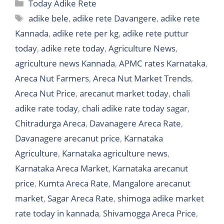
Categories
Today Adike Rete
Tags
adike bele
,
adike rete Davangere
,
adike rete
Kannada
,
adike rete per kg
,
adike rete puttur
today
,
adike rete today
,
Agriculture News
,
agriculture news Kannada
,
APMC rates Karnataka
,
Areca Nut Farmers
,
Areca Nut Market Trends
,
Areca Nut Price
,
arecanut market today
,
chali
adike rate today
,
chali adike rate today sagar
,
Chitradurga Areca
,
Davanagere Areca Rate
,
Davanagere arecanut price
,
Karnataka
Agriculture
,
Karnataka agriculture news
,
Karnataka Areca Market
,
Karnataka arecanut
price
,
Kumta Areca Rate
,
Mangalore arecanut
market
,
Sagar Areca Rate
,
shimoga adike market
rate today in kannada
,
Shivamogga Areca Price
,