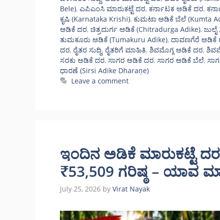
Bele)
,
ಎಪಿಎಂಸಿ ಮಾರುಕಟ್ಟೆ ದರ
,
ಕರ್ನಾಟಕ ಅಡಿಕೆ ದರ
,
ಕರ್ನ
ಕೃಷಿ (Karnataka Krishi)
,
ಕುಮಟಾ ಅಡಿಕೆ ಬೆಲೆ (Kumta A
ಅಡಿಕೆ ದರ
,
ಚಿತ್ರದುರ್ಗ ಅಡಿಕೆ (Chitradurga Adike)
,
ಜುಲೈ
ತುಮಕೂರು ಅಡಿಕೆ (Tumakuru Adike)
,
ದಾವಣಗೆರೆ ಅಡಿಕೆ
ದರ
,
ರೈತರ ಸುದ್ದಿ
,
ರೈತರಿಗೆ ಮಾಹಿತಿ
,
ಶಿವಮೊಗ್ಗ ಅಡಿಕೆ ದರ
,
ಶಿವಮ
ಸರಕು ಅಡಿಕೆ ದರ
,
ಸಾಗರ ಅಡಿಕೆ ದರ
,
ಸಾಗರ ಅಡಿಕೆ ಬೆಲೆ
,
ಸಾಗರ
ಧಾರಣೆ (Sirsi Adike Dharaṇe)
Leave a comment
ಇಂದಿನ ಅಡಿಕೆ ಮಾರುಕಟ್ಟೆ ದರ: 
₹53,509 ಗರಿಷ್ಠ – ಯಾವ ಮಾರುಕ
July 25, 2026
by
Virat Nayak