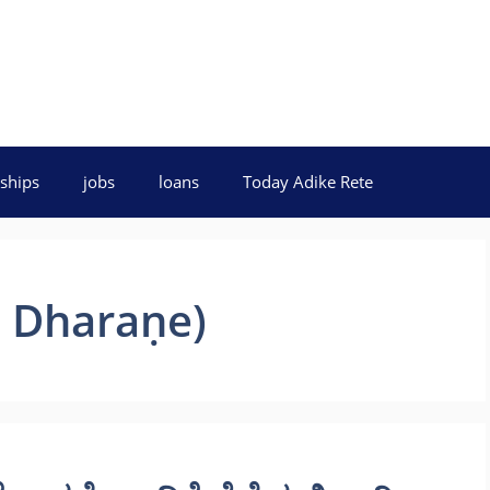
ships
jobs
loans
Today Adike Rete
e Dharaṇe)