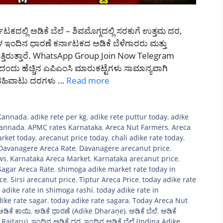
ನಾಟಕದಲ್ಲಿ ಅಡಿಕೆ ಬೆಲೆ – ಶಿವಮೊಗ್ಗದಲ್ಲಿ ಸರಕುಗೆ ಉತ್ತಮ ದರ,
 ಇಂದಿನ ಧಾರಣೆ ಕರ್ನಾಟಕದ ಅಡಿಕೆ ಬೆಳೆಗಾರರು ಮತ್ತು
ಸುತ್ತಿರುತ್ತಾರೆ. WhatsApp Group Join Now Telegram
ು ಹೆಚ್ಚಿನ ಎಪಿಎಂಸಿ ಮಾರುಕಟ್ಟೆಗಳು ಸಾಮಾನ್ಯವಾಗಿ
ಿನ ವಹಿವಾಟು ದರಗಳು …
Read more
 Kannada
,
adike rete per kg
,
adike rete puttur today
,
adike
Kannada
,
APMC rates Karnataka
,
Areca Nut Farmers
,
Areca
rket today
,
arecanut price today
,
chali adike rate today
,
Davanagere Areca Rate
,
Davanagere arecanut price
,
ws
,
Karnataka Areca Market
,
Karnataka arecanut price
,
Sagar Areca Rate
,
shimoga adike market rate today in
ice
,
Sirsi arecanut price
,
Tiptur Areca Price
,
today adike rate
 adike rate in shimoga rashi
,
today adike rate in
dike rate sagar
,
today adike rate sagara
,
Today Areca Nut
ಅಡಿಕೆ ಕಾಯಿ
,
ಅಡಿಕೆ ಧಾರಣೆ (Adike Dharaṇe)
,
ಅಡಿಕೆ ಬೆಲೆ
,
ಅಡಿಕೆ
 Raitaru)
,
ಇಂದಿನ ಅಡಿಕೆ ದರ
,
ಇಂದಿನ ಅಡಿಕೆ ಬೆಲೆ (Indina Adike