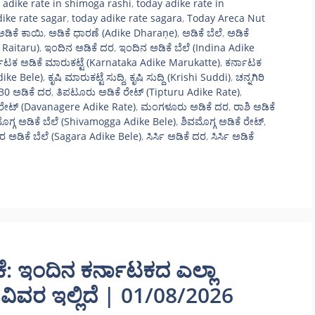
 adike rate in shimoga rashi
,
today adike rate in
dike rate sagar
,
today adike rate sagara
,
Today Areca Nut
ಅಡಿಕೆ ಕಾಯಿ
,
ಅಡಿಕೆ ಧಾರಣೆ (Adike Dharaṇe)
,
ಅಡಿಕೆ ಬೆಲೆ
,
ಅಡಿಕೆ
 Raitaru)
,
ಇಂದಿನ ಅಡಿಕೆ ದರ
,
ಇಂದಿನ ಅಡಿಕೆ ಬೆಲೆ (Indina Adike
ಾಟಕ ಅಡಿಕೆ ಮಾರುಕಟ್ಟೆ (Karnataka Adike Marukatte)
,
ಕರ್ನಾಟಕ
dike Bele)
,
ಕೃಷಿ ಮಾರುಕಟ್ಟೆ ಸುದ್ದಿ
,
ಕೃಷಿ ಸುದ್ದಿ (Krishi Suddi)
,
ಚನ್ನಗಿರಿ
 30 ಅಡಿಕೆ ದರ
,
ತಿಪಟೂರು ಅಡಿಕೆ ರೇಟ್ (Tipturu Adike Rate)
,
 ರೇಟ್ (Davanagere Adike Rate)
,
ಮಂಗಳೂರು ಅಡಿಕೆ ದರ
,
ರಾಶಿ ಅಡಿಕೆ
ೊಗ್ಗ ಅಡಿಕೆ ಬೆಲೆ (Shivamogga Adike Bele)
,
ಶಿವಮೊಗ್ಗ ಅಡಿಕೆ ರೇಟ್
,
 ಅಡಿಕೆ ಬೆಲೆ (Sagara Adike Bele)
,
ಸಿರ್ಸಿ ಅಡಿಕೆ ದರ
,
ಸಿರ್ಸಿ ಅಡಿಕೆ
ಿಕೆ: ಇಂದಿನ ಕರ್ನಾಟಕದ ಎಲ್ಲಾ
ವಿವರ ಇಲ್ಲಿದೆ | 01/08/2026