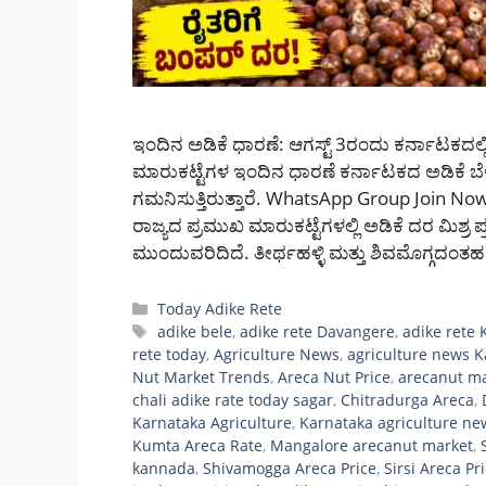
ಇಂದಿನ ಅಡಿಕೆ ಧಾರಣೆ: ಆಗಸ್ಟ್ 3ರಂದು ಕರ್ನಾಟಕದಲ್ಲಿ 
ಮಾರುಕಟ್ಟೆಗಳ ಇಂದಿನ ಧಾರಣೆ ಕರ್ನಾಟಕದ ಅಡಿಕೆ ಬೆಳೆ
ಗಮನಿಸುತ್ತಿರುತ್ತಾರೆ. WhatsApp Group Join
ರಾಜ್ಯದ ಪ್ರಮುಖ ಮಾರುಕಟ್ಟೆಗಳಲ್ಲಿ ಅಡಿಕೆ ದರ ಮಿಶ್ರ ಪ
ಮುಂದುವರಿದಿದೆ. ತೀರ್ಥಹಳ್ಳಿ ಮತ್ತು ಶಿವಮೊಗ್ಗದಂತಹ
Categories
Today Adike Rete
Tags
adike bele
,
adike rete Davangere
,
adike rete
rete today
,
Agriculture News
,
agriculture news 
Nut Market Trends
,
Areca Nut Price
,
arecanut ma
chali adike rate today sagar
,
Chitradurga Areca
,
Karnataka Agriculture
,
Karnataka agriculture ne
Kumta Areca Rate
,
Mangalore arecanut market
,
kannada
,
Shivamogga Areca Price
,
Sirsi Areca Pr