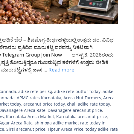
ಅಡಿಕೆ ಬೆಲೆ – ಶಿವಮೊಗ್ಗ-ತೀರ್ಥಹಳ್ಳಿಯಲ್ಲಿ ಉತ್ತಮ ದರ, ವಿವಿಧ
ಗಾರರು ಪ್ರತಿದಿನ ಮಾರುಕಟ್ಟೆ ದರವನ್ನು ನಿಕಟವಾಗಿ
 Now Telegram Group Join Now ಆಗಸ್ಟ್ 3, 2026ರಂದು
್ರವೃತ್ತಿ ತೋರುತ್ತಿದ್ದರೂ ಗುಣಮಟ್ಟದ ತಳಿಗಳಿಗೆ ಉತ್ತಮ ಬೇಡಿಕೆ
 ಮಾರುಕಟ್ಟೆಗಳಲ್ಲಿ ಹಾಸ …
Read more
 Kannada
,
adike rete per kg
,
adike rete puttur today
,
adike
Kannada
,
APMC rates Karnataka
,
Areca Nut Farmers
,
Areca
rket today
,
arecanut price today
,
chali adike rate today
,
Davanagere Areca Rate
,
Davanagere arecanut price
,
ws
,
Karnataka Areca Market
,
Karnataka arecanut price
,
Sagar Areca Rate
,
shimoga adike market rate today in
ice
,
Sirsi arecanut price
,
Tiptur Areca Price
,
today adike rate