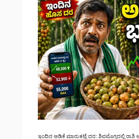
ಇಂದಿನ ಅಡಿಕೆ ಮಾರುಕಟ್ಟೆ ದರ: ಶಿವಮೊಗ್ಗದಲ್ಲಿ ರಾಶ