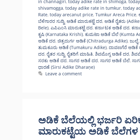
in channagiri
,
today adike rate in shimoga
,
today
shivamogga
,
today adike rate in tumkur
,
today a
Rate
,
today arecanut price
,
Tumkur Areca Price
,
ಬೆಳೆಗಾರರ ಸುದ್ದಿ
,
ಅಡಿಕೆ ಮಾರುಕಟ್ಟೆ ದರ
,
ಅಡಿಕೆ ರೈತರು (Adike
Bele)
,
ಎಪಿಎಂಸಿ ಮಾರುಕಟ್ಟೆ ದರ
,
ಕರ್ನಾಟಕ ಅಡಿಕೆ ದರ
,
ಕರ್ನ
ಕೃಷಿ (Karnataka Krishi)
,
ಕುಮಟಾ ಅಡಿಕೆ ಬೆಲೆ (Kumta A
ಅಡಿಕೆ ದರ
,
ಚಿತ್ರದುರ್ಗ ಅಡಿಕೆ (Chitradurga Adike)
,
ಜುಲೈ
ತುಮಕೂರು ಅಡಿಕೆ (Tumakuru Adike)
,
ದಾವಣಗೆರೆ ಅಡಿಕೆ
ದರ
,
ರೈತರ ಸುದ್ದಿ
,
ರೈತರಿಗೆ ಮಾಹಿತಿ
,
ಶಿವಮೊಗ್ಗ ಅಡಿಕೆ ದರ
,
ಶಿವಮ
ಸರಕು ಅಡಿಕೆ ದರ
,
ಸಾಗರ ಅಡಿಕೆ ದರ
,
ಸಾಗರ ಅಡಿಕೆ ಬೆಲೆ
,
ಸಾಗರ
ಧಾರಣೆ (Sirsi Adike Dharaṇe)
Leave a comment
ಅಡಿಕೆ ಬೆಲೆಯಲ್ಲಿ ಭರ್ಜರಿ ಏರ
ಮಾರುಕಟ್ಟೆಯ ಅಡಿಕೆ ಬೆಲೆಗಳ 