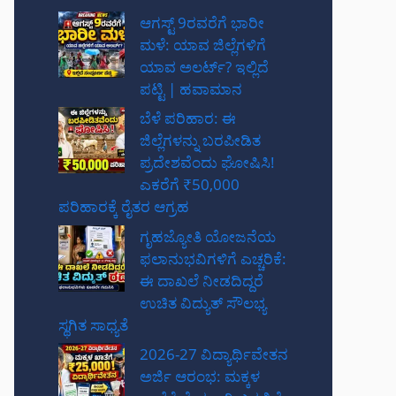
ಆಗಸ್ಟ್ 9ರವರೆಗೆ ಭಾರೀ
ಮಳೆ: ಯಾವ ಜಿಲ್ಲೆಗಳಿಗೆ
ಯಾವ ಅಲರ್ಟ್? ಇಲ್ಲಿದೆ
ಪಟ್ಟಿ | ಹವಾಮಾನ
ಬೆಳೆ ಪರಿಹಾರ: ಈ
ಜಿಲ್ಲೆಗಳನ್ನು ಬರಪೀಡಿತ
ಪ್ರದೇಶವೆಂದು ಘೋಷಿಸಿ!
ಎಕರೆಗೆ ₹50,000
ಪರಿಹಾರಕ್ಕೆ ರೈತರ ಆಗ್ರಹ
ಗೃಹಜ್ಯೋತಿ ಯೋಜನೆಯ
ಫಲಾನುಭವಿಗಳಿಗೆ ಎಚ್ಚರಿಕೆ:
ಈ ದಾಖಲೆ ನೀಡದಿದ್ದರೆ
ಉಚಿತ ವಿದ್ಯುತ್ ಸೌಲಭ್ಯ
ಸ್ಥಗಿತ ಸಾಧ್ಯತೆ
2026-27 ವಿದ್ಯಾರ್ಥಿವೇತನ
ಅರ್ಜಿ ಆರಂಭ: ಮಕ್ಕಳ