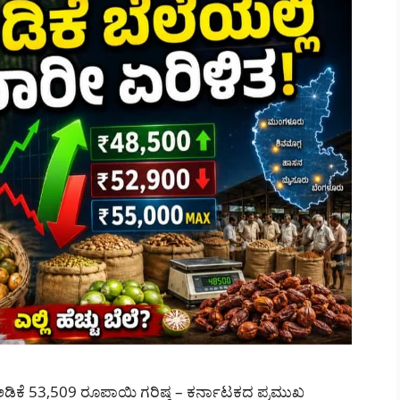
ಿ ಅಡಿಕೆ 53,509 ರೂಪಾಯಿ ಗರಿಷ್ಠ – ಕರ್ನಾಟಕದ ಪ್ರಮುಖ