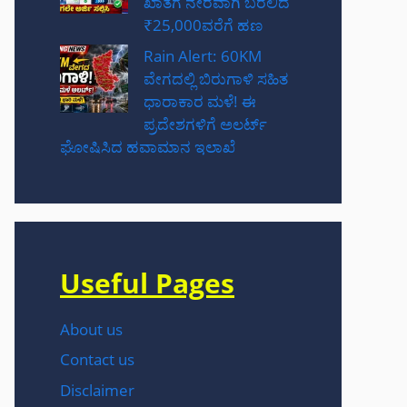
ಖಾತೆಗೆ ನೇರವಾಗಿ ಬರಲಿದೆ
₹25,000ವರೆಗೆ ಹಣ
Rain Alert: 60KM
ವೇಗದಲ್ಲಿ ಬಿರುಗಾಳಿ ಸಹಿತ
ಧಾರಾಕಾರ ಮಳೆ! ಈ
ಪ್ರದೇಶಗಳಿಗೆ ಅಲರ್ಟ್
ಘೋಷಿಸಿದ ಹವಾಮಾನ ಇಲಾಖೆ
Useful Pages
About us
Contact us
Disclaimer