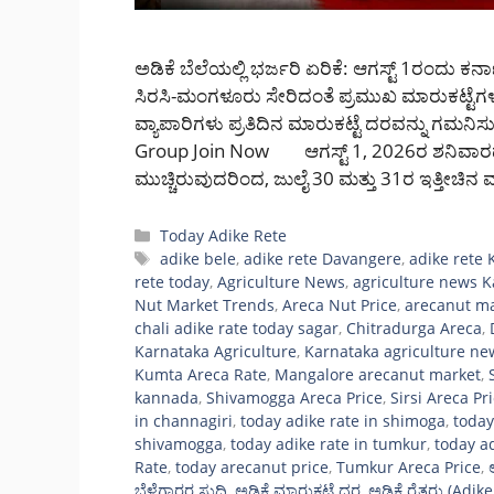
ಅಡಿಕೆ ಬೆಲೆಯಲ್ಲಿ ಭರ್ಜರಿ ಏರಿಕೆ: ಆಗಸ್ಟ್ 1ರಂದು ಕರ್
ಸಿರಸಿ-ಮಂಗಳೂರು ಸೇರಿದಂತೆ ಪ್ರಮುಖ ಮಾರುಕಟ್ಟೆಗಳ
ವ್ಯಾಪಾರಿಗಳು ಪ್ರತಿದಿನ ಮಾರುಕಟ್ಟೆ ದರವನ್ನು ಗಮನಿ
Group Join Now ಆಗಸ್ಟ್ 1, 2026ರ ಶನಿವಾರದಂದ
ಮುಚ್ಚಿರುವುದರಿಂದ, ಜುಲೈ 30 ಮತ್ತು 31ರ ಇತ್ತೀಚ
Categories
Today Adike Rete
Tags
adike bele
,
adike rete Davangere
,
adike rete
rete today
,
Agriculture News
,
agriculture news 
Nut Market Trends
,
Areca Nut Price
,
arecanut ma
chali adike rate today sagar
,
Chitradurga Areca
,
Karnataka Agriculture
,
Karnataka agriculture ne
Kumta Areca Rate
,
Mangalore arecanut market
,
kannada
,
Shivamogga Areca Price
,
Sirsi Areca Pr
in channagiri
,
today adike rate in shimoga
,
today
shivamogga
,
today adike rate in tumkur
,
today a
Rate
,
today arecanut price
,
Tumkur Areca Price
,
ಬೆಳೆಗಾರರ ಸುದ್ದಿ
,
ಅಡಿಕೆ ಮಾರುಕಟ್ಟೆ ದರ
,
ಅಡಿಕೆ ರೈತರು (Adike