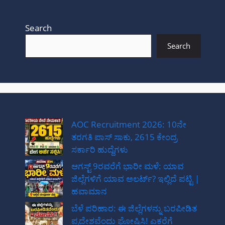
Search
Search
AOC Recruitment 2026: 10ನೇ
ತರಗತಿ ಪಾಸ್ ಸಾಕು, 2615 ಕೇಂದ್ರ
ಸರ್ಕಾರಿ ಹುದ್ದೆಗಳು
ಆಗಸ್ಟ್ 9ರವರೆಗೆ ಭಾರೀ ಮಳೆ: ಯಾವ
ಜಿಲ್ಲೆಗಳಿಗೆ ಯಾವ ಅಲರ್ಟ್? ಇಲ್ಲಿದೆ ಪಟ್ಟಿ |
ಹವಾಮಾನ
ಬೆಳೆ ಪರಿಹಾರ: ಈ ಜಿಲ್ಲೆಗಳನ್ನು ಬರಪೀಡಿತ
ಪ್ರದೇಶವೆಂದು ಘೋಷಿಸಿ! ಎಕರೆಗೆ