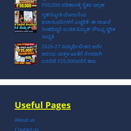
₹50,000 ಪರಿಹಾರಕ್ಕೆ ರೈತರ ಆಗ್ರಹ
ಗೃಹಜ್ಯೋತಿ ಯೋಜನೆಯ
ಫಲಾನುಭವಿಗಳಿಗೆ ಎಚ್ಚರಿಕೆ: ಈ ದಾಖಲೆ
ನೀಡದಿದ್ದರೆ ಉಚಿತ ವಿದ್ಯುತ್ ಸೌಲಭ್ಯ ಸ್ಥಗಿತ
ಸಾಧ್ಯತೆ
2026-27 ವಿದ್ಯಾರ್ಥಿವೇತನ ಅರ್ಜಿ
ಆರಂಭ: ಮಕ್ಕಳ ಖಾತೆಗೆ ನೇರವಾಗಿ
ಬರಲಿದೆ ₹25,000ವರೆಗೆ ಹಣ
Useful Pages
About us
Contact us