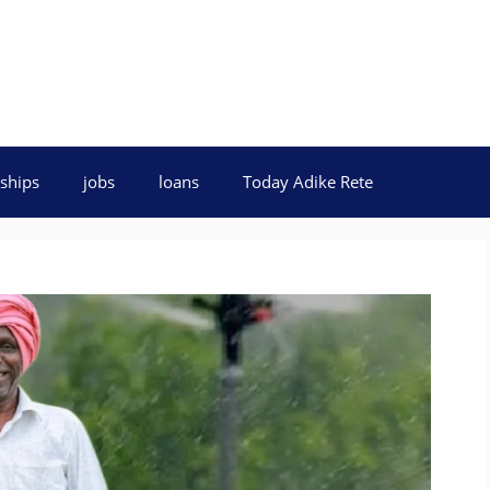
ships
jobs
loans
Today Adike Rete