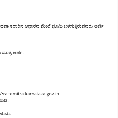
ವಾ ಕರಾರಿನ ಆಧಾರದ ಮೇಲೆ ಭೂಮಿ ಬಳಸುತ್ತಿರುವವರು ಅರ್ಜಿ
 ಮಾತ್ರ ಅರ್ಹ.
s://raitemitra.karnataka.gov.in
ಮಾಡಿ.
ಸಬಹುದು.