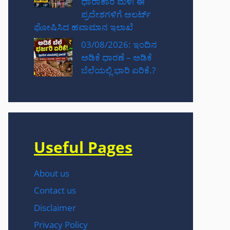
ಧಾರಾಕಾರ ಮಳೆ! ಈ
ಪ್ರದೇಶಗಳಿಗೆ ಅಲರ್ಟ್
ಘೋಷಿಸಿದ ಹವಾಮಾನ ಇಲಾಖೆ
03/08/2026: ಇಂದಿನ
ಅಡಿಕೆ ಧಾರಣೆ – ಅಡಿಕೆ
ಬೆಲೆಯಲ್ಲಿ ಭಾರಿ ಏರಿಕೆ.?
Useful Pages
About us
Contact us
Disclaimer
Privacy Policy