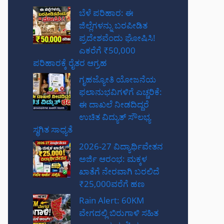
ಬೆಳೆ ಪರಿಹಾರ: ಈ
ಜಿಲ್ಲೆಗಳನ್ನು ಬರಪೀಡಿತ
ಪ್ರದೇಶವೆಂದು ಘೋಷಿಸಿ!
ಎಕರೆಗೆ ₹50,000
ಪರಿಹಾರಕ್ಕೆ ರೈತರ ಆಗ್ರಹ
ಗೃಹಜ್ಯೋತಿ ಯೋಜನೆಯ
ಫಲಾನುಭವಿಗಳಿಗೆ ಎಚ್ಚರಿಕೆ:
ಈ ದಾಖಲೆ ನೀಡದಿದ್ದರೆ
ಉಚಿತ ವಿದ್ಯುತ್ ಸೌಲಭ್ಯ
ಸ್ಥಗಿತ ಸಾಧ್ಯತೆ
2026-27 ವಿದ್ಯಾರ್ಥಿವೇತನ
ಅರ್ಜಿ ಆರಂಭ: ಮಕ್ಕಳ
ಖಾತೆಗೆ ನೇರವಾಗಿ ಬರಲಿದೆ
₹25,000ವರೆಗೆ ಹಣ
Rain Alert: 60KM
ವೇಗದಲ್ಲಿ ಬಿರುಗಾಳಿ ಸಹಿತ