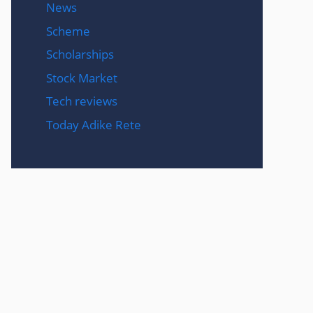
News
Scheme
Scholarships
Stock Market
Tech reviews
Today Adike Rete