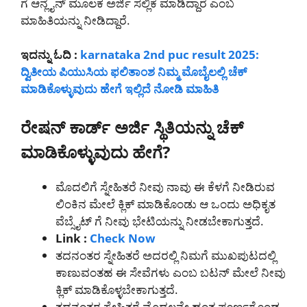
ಗೆ ಆನ್ಲೈನ್ ಮೂಲಕ ಅರ್ಜಿ ಸಲ್ಲಿಕೆ ಮಾಡಿದ್ದಾರೆ ಎಂಬ
ಮಾಹಿತಿಯನ್ನು ನೀಡಿದ್ದಾರೆ.
ಇದನ್ನು ಓದಿ :
karnataka 2nd puc result 2025:
ದ್ವಿತೀಯ ಪಿಯುಸಿಯ ಫಲಿತಾಂಶ ನಿಮ್ಮ ಮೊಬೈಲಲ್ಲಿ ಚೆಕ್
ಮಾಡಿಕೊಳ್ಳುವುದು ಹೇಗೆ ಇಲ್ಲಿದೆ ನೋಡಿ ಮಾಹಿತಿ
ರೇಷನ್ ಕಾರ್ಡ್ ಅರ್ಜಿ ಸ್ಥಿತಿಯನ್ನು ಚೆಕ್
ಮಾಡಿಕೊಳ್ಳುವುದು ಹೇಗೆ?
ಮೊದಲಿಗೆ ಸ್ನೇಹಿತರೆ ನೀವು ನಾವು ಈ ಕೆಳಗೆ ನೀಡಿರುವ
ಲಿಂಕಿನ ಮೇಲೆ ಕ್ಲಿಕ್ ಮಾಡಿಕೊಂಡು ಆ ಒಂದು ಅಧಿಕೃತ
ವೆಬ್ಸೈಟ್ ಗೆ ನೀವು ಭೇಟಿಯನ್ನು ನೀಡಬೇಕಾಗುತ್ತದೆ.
Link :
Check Now
ತದನಂತರ ಸ್ನೇಹಿತರೆ ಅದರಲ್ಲಿ ನಿಮಗೆ ಮುಖಪುಟದಲ್ಲಿ
ಕಾಣುವಂತಹ ಈ ಸೇವೆಗಳು ಎಂಬ ಬಟನ್ ಮೇಲೆ ನೀವು
ಕ್ಲಿಕ್ ಮಾಡಿಕೊಳ್ಳಬೇಕಾಗುತ್ತದೆ.
ತದನಂತರ ಸ್ನೇಹಿತರೆ ಮೊದಲನೇ ಹಂತ ಪೂರ್ಣಗೊಂಡ