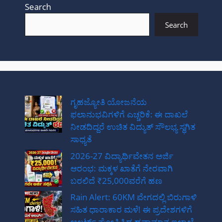
Search
Search
ಗೃಹಜ್ಯೋತಿ ಯೋಜನೆಯ
ಫಲಾನುಭವಿಗಳಿಗೆ ಎಚ್ಚರಿಕೆ: ಈ ದಾಖಲೆ
ನೀಡದಿದ್ದರೆ ಉಚಿತ ವಿದ್ಯುತ್ ಸೌಲಭ್ಯ ಸ್ಥಗಿತ
ಸಾಧ್ಯತೆ
2026-27 ವಿದ್ಯಾರ್ಥಿವೇತನ ಅರ್ಜಿ
ಆರಂಭ: ಮಕ್ಕಳ ಖಾತೆಗೆ ನೇರವಾಗಿ
ಬರಲಿದೆ ₹25,000ವರೆಗೆ ಹಣ
Rain Alert: 60KM ವೇಗದಲ್ಲಿ ಬಿರುಗಾಳಿ
ಸಹಿತ ಧಾರಾಕಾರ ಮಳೆ! ಈ ಪ್ರದೇಶಗಳಿಗೆ
ಅಲರ್ಟ್ ಘೋಷಿಸಿದ ಹವಾಮಾನ ಇಲಾಖೆ