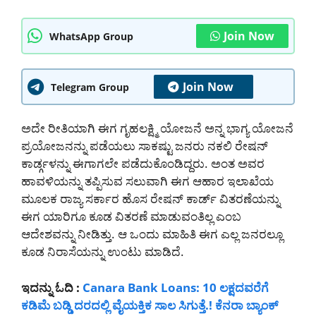
Join Now
WhatsApp Group
Join Now
Telegram Group
ಅದೇ ರೀತಿಯಾಗಿ ಈಗ ಗೃಹಲಕ್ಷ್ಮಿ ಯೋಜನೆ ಅನ್ನ ಭಾಗ್ಯ ಯೋಜನೆ
ಪ್ರಯೋಜನನ್ನು ಪಡೆಯಲು ಸಾಕಷ್ಟು ಜನರು ನಕಲಿ ರೇಷನ್
ಕಾರ್ಡ್ಗಳನ್ನು ಈಗಾಗಲೇ ಪಡೆದುಕೊಂಡಿದ್ದರು. ಅಂತ ಅವರ
ಹಾವಳಿಯನ್ನು ತಪ್ಪಿಸುವ ಸಲುವಾಗಿ ಈಗ ಆಹಾರ ಇಲಾಖೆಯ
ಮೂಲಕ ರಾಜ್ಯ ಸರ್ಕಾರ ಹೊಸ ರೇಷನ್ ಕಾರ್ಡ್ ವಿತರಣೆಯನ್ನು
ಈಗ ಯಾರಿಗೂ ಕೂಡ ವಿತರಣೆ ಮಾಡುವಂತಿಲ್ಲ ಎಂಬ
ಆದೇಶವನ್ನು ನೀಡಿತ್ತು. ಆ ಒಂದು ಮಾಹಿತಿ ಈಗ ಎಲ್ಲ ಜನರಲ್ಲೂ
ಕೂಡ ನಿರಾಸೆಯನ್ನು ಉಂಟು ಮಾಡಿದೆ.
ಇದನ್ನು ಓದಿ :
Canara Bank Loans: 10 ಲಕ್ಷದವರೆಗೆ
ಕಡಿಮೆ ಬಡ್ಡಿ ದರದಲ್ಲಿ ವೈಯಕ್ತಿಕ ಸಾಲ ಸಿಗುತ್ತೆ.! ಕೆನರಾ ಬ್ಯಾಂಕ್