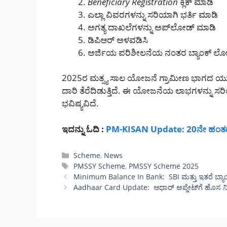
Beneficiary Registration
ಕ್ಲಿಕ್ ಮಾಡಿ
ಎಲ್ಲಾ ವಿವರಗಳನ್ನು ಸರಿಯಾಗಿ ಭರ್ತಿ ಮಾಡಿ
ಅಗತ್ಯ ದಾಖಲೆಗಳನ್ನು ಅಪ್‌ಲೋಡ್ ಮಾಡಿ
ಡಿಪಿಆರ್ ಅಳವಡಿಸಿ
ಅರ್ಜಿಯ ಪರಿಶೀಲನೆಯ ನಂತರ ಬ್ಯಾಂಕ್ ಲೋ
2025ರ ಮತ್ಸ್ಯ ಸಾಲ ಯೋಜನೆ ಗ್ರಾಮೀಣ ಭಾಗದ ಯುವ
ದಾರಿ ತೆರೆದಿಡುತ್ತಿದೆ. ಈ ಯೋಜನೆಯ ಲಾಭಗಳನ್ನು ಸರ
ಭವಿಷ್ಯವಿದೆ.
ಇದನ್ನು ಓದಿ :
PM-KISAN Update: 20ನೇ ಹಂತದ ₹2
Categories
Scheme
,
News
Tags
PMSSY Scheme
,
PMSSY Scheme 2025
Minimum Balance In Bank: SBI ಮತ್ತು ಇತರೆ ಬ್ಯಾಂಕುಗಳಿ
Aadhaar Card Update: ಆಧಾರ್ ಅಪ್ಡೇಟ್‌ಗೆ ಹೊಸ ನ