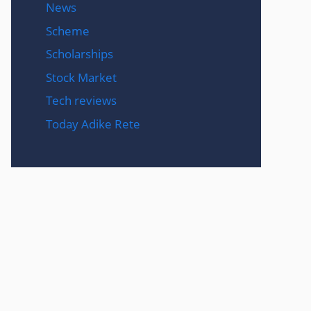
News
Scheme
Scholarships
Stock Market
Tech reviews
Today Adike Rete