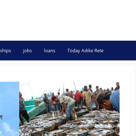
ships
jobs
loans
Today Adike Rete