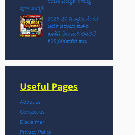
ಉಚಿತ ವಿದ್ಯುತ್ ಸೌಲಭ್ಯ
ಸ್ಥಗಿತ ಸಾಧ್ಯತೆ
2026-27 ವಿದ್ಯಾರ್ಥಿವೇತನ
ಅರ್ಜಿ ಆರಂಭ: ಮಕ್ಕಳ
ಖಾತೆಗೆ ನೇರವಾಗಿ ಬರಲಿದೆ
₹25,000ವರೆಗೆ ಹಣ
Useful Pages
About us
Contact us
Disclaimer
Privacy Policy