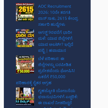
AOC Recruitment
2026: 10ನೇ ತರಗತಿ
ಪಾಸ್ ಸಾಕು, 2615 ಕೇಂದ್ರ
ಸರ್ಕಾರಿ ಹುದ್ದೆಗಳು
ಆಗಸ್ಟ್ 9ರವರೆಗೆ ಭಾರೀ
ಮಳೆ: ಯಾವ ಜಿಲ್ಲೆಗಳಿಗೆ
ಯಾವ ಅಲರ್ಟ್? ಇಲ್ಲಿದೆ
ಪಟ್ಟಿ | ಹವಾಮಾನ
ಬೆಳೆ ಪರಿಹಾರ: ಈ
ಜಿಲ್ಲೆಗಳನ್ನು ಬರಪೀಡಿತ
ಪ್ರದೇಶವೆಂದು ಘೋಷಿಸಿ!
ಎಕರೆಗೆ ₹50,000
ಪರಿಹಾರಕ್ಕೆ ರೈತರ ಆಗ್ರಹ
ಗೃಹಜ್ಯೋತಿ ಯೋಜನೆಯ
ಫಲಾನುಭವಿಗಳಿಗೆ ಎಚ್ಚರಿಕೆ:
ಈ ದಾಖಲೆ ನೀಡದಿದ್ದರೆ