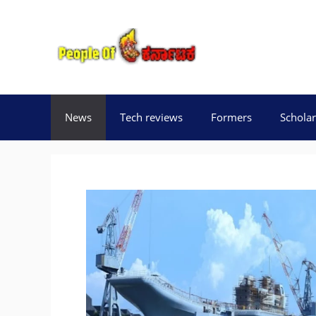
Skip
to
content
News
Tech reviews
Formers
Scholar