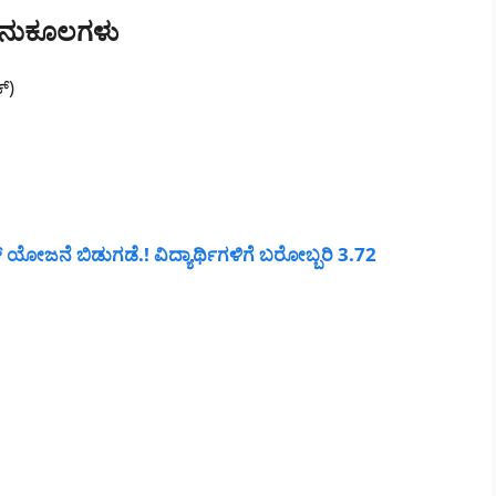
ಅನುಕೂಲಗಳು
್)
್ ಯೋಜನೆ ಬಿಡುಗಡೆ.! ವಿದ್ಯಾರ್ಥಿಗಳಿಗೆ ಬರೋಬ್ಬರಿ 3.72