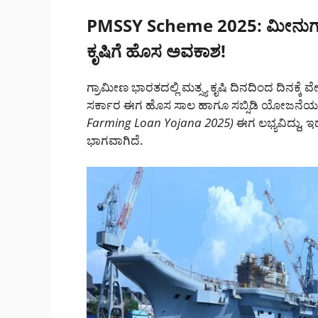
PMSSY Scheme 2025: ಮೀನುಗಾರಿಕ
ಕೃಷಿಗೆ ಹೊಸ ಅವಕಾಶ!
ಗ್ರಾಮೀಣ ಭಾರತದಲ್ಲಿ ಮತ್ಸ್ಯ ಕೃಷಿ ದಿನದಿಂದ ದಿನಕ್ಕೆ ವೇ
ಸರ್ಕಾರ ಈಗ ಹೊಸ ಸಾಲ ಹಾಗೂ ಸಬ್ಸಿಡಿ ಯೋಜನೆಯನ್ನ
Farming Loan Yojana 2025)
ಈಗ ಲಭ್ಯವಿದ್ದು,
ಭಾಗವಾಗಿದೆ.