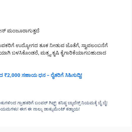
ನ್ ಮಂಜೂರಾಗುತ್ತದೆ
ಕರಿಗೆ ಉದ್ಯೋಗದ ತೂಕ ನೀಡುವ ಜೊತೆಗೆ, ಸ್ವಾವಲಂಬನೆಗೆ
ಿಯಾಗಿ ಬಳಸಿಕೊಂಡರೆ, ಮತ್ಸ್ಯ ಕೃಷಿ ಕೈಗಾರಿಕೆಯಾಗಬಹುದಾದ
,000 ಸಹಾಯ ಧನ – ರೈತರಿಗೆ ಸಿಹಿಸುದ್ದಿ!
ಂದ ಗ್ರಾಹಕರಿಗೆ ಬಂಪರ್ ಗಿಫ್ಟ್: ಕನಿಷ್ಠ ಬ್ಯಾಲೆನ್ಸ್ ನಿಯಮಕ್ಕೆ ಬೈ ಬೈ!
ಿಯಮಗಳು! ಈಗ ಈ ನಾಲ್ಕು ಡಾಕ್ಯುಮೆಂಟ್ ಕಡ್ಡಾಯ!