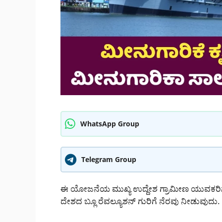
WhatsApp Group
Telegram Group
ಈ ಯೋಜನೆಯ ಮುಖ್ಯ ಉದ್ದೇಶ ಗ್ರಾಮೀಣ ಯುವಕರಿಗೆ
ದೇಶದ ಬ್ಲೂ ರೆವಲ್ಯೂಶನ್ ಗುರಿಗೆ ನೆರವು ನೀಡುವುದು.