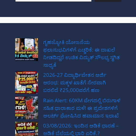
ಗೃಹಜ್ಯೋತಿ ಯೋಜನೆಯ
ಫಲಾನುಭವಿಗಳಿಗೆ ಎಚ್ಚರಿಕೆ: ಈ ದಾಖಲೆ
ನೀಡದಿದ್ದರೆ ಉಚಿತ ವಿದ್ಯುತ್ ಸೌಲಭ್ಯ ಸ್ಥಗಿತ
ಸಾಧ್ಯತೆ
2026-27 ವಿದ್ಯಾರ್ಥಿವೇತನ ಅರ್ಜಿ
ಆರಂಭ: ಮಕ್ಕಳ ಖಾತೆಗೆ ನೇರವಾಗಿ
ಬರಲಿದೆ ₹25,000ವರೆಗೆ ಹಣ
Rain Alert: 60KM ವೇಗದಲ್ಲಿ ಬಿರುಗಾಳಿ
ಸಹಿತ ಧಾರಾಕಾರ ಮಳೆ! ಈ ಪ್ರದೇಶಗಳಿಗೆ
ಅಲರ್ಟ್ ಘೋಷಿಸಿದ ಹವಾಮಾನ ಇಲಾಖೆ
03/08/2026: ಇಂದಿನ ಅಡಿಕೆ ಧಾರಣೆ –
ಅಡಿಕೆ ಬೆಲೆಯಲ್ಲಿ ಭಾರಿ ಏರಿಕೆ.?