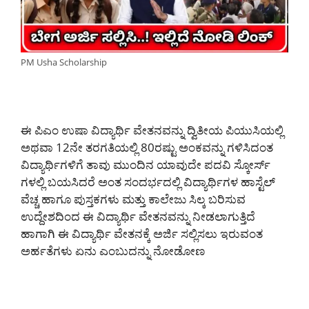
PM Usha Scholarship
ಈ ಪಿಎಂ ಉಷಾ ವಿದ್ಯಾರ್ಥಿ ವೇತನವನ್ನು ದ್ವಿತೀಯ ಪಿಯುಸಿಯಲ್ಲಿ
ಅಥವಾ 12ನೇ ತರಗತಿಯಲ್ಲಿ 80ರಷ್ಟು ಅಂಕವನ್ನು ಗಳಿಸಿದಂತ
ವಿದ್ಯಾರ್ಥಿಗಳಿಗೆ ತಾವು ಮುಂದಿನ ಯಾವುದೇ ಪದವಿ ಸ್ಕೋರ್ಸ್
ಗಳಲ್ಲಿ ಬಯಸಿದರೆ ಅಂತ ಸಂದರ್ಭದಲ್ಲಿ ವಿದ್ಯಾರ್ಥಿಗಳ ಹಾಸ್ಟೆಲ್
ವೆಚ್ಚ ಹಾಗೂ ಪುಸ್ತಕಗಳು ಮತ್ತು ಕಾಲೇಜು ಸಿಲ್ಕ ಬರಿಸುವ
ಉದ್ದೇಶದಿಂದ ಈ ವಿದ್ಯಾರ್ಥಿ ವೇತನವನ್ನು ನೀಡಲಾಗುತ್ತಿದೆ
ಹಾಗಾಗಿ ಈ ವಿದ್ಯಾರ್ಥಿ ವೇತನಕ್ಕೆ ಅರ್ಜಿ ಸಲ್ಲಿಸಲು ಇರುವಂತ
ಅರ್ಹತೆಗಳು ಏನು ಎಂಬುದನ್ನು ನೋಡೋಣ