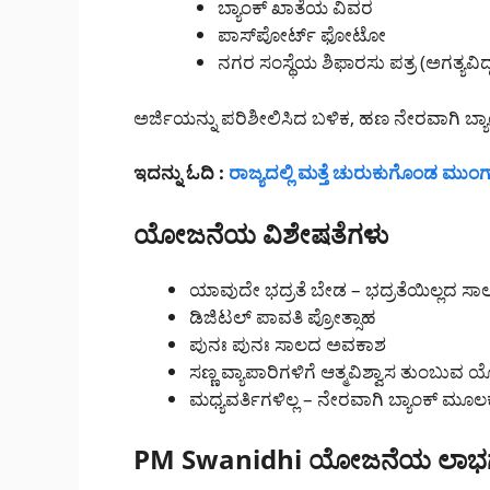
ಬ್ಯಾಂಕ್ ಖಾತೆಯ ವಿವರ
ಪಾಸ್‌ಪೋರ್ಟ್ ಫೋಟೋ
ನಗರ ಸಂಸ್ಥೆಯ ಶಿಫಾರಸು ಪತ್ರ (ಅಗತ್ಯವಿದ್ದ
ಅರ್ಜಿಯನ್ನು ಪರಿಶೀಲಿಸಿದ ಬಳಿಕ, ಹಣ ನೇರವಾಗಿ ಬ್ಯಾ
ಇದನ್ನು ಓದಿ :
ರಾಜ್ಯದಲ್ಲಿ ಮತ್ತೆ ಚುರುಕುಗೊಂಡ ಮುಂ
ಯೋಜನೆಯ ವಿಶೇಷತೆಗಳು
ಯಾವುದೇ ಭದ್ರತೆ ಬೇಡ – ಭದ್ರತೆಯಿಲ್ಲದ ಸಾ
ಡಿಜಿಟಲ್ ಪಾವತಿ ಪ್ರೋತ್ಸಾಹ
ಪುನಃ ಪುನಃ ಸಾಲದ ಅವಕಾಶ
ಸಣ್ಣ ವ್ಯಾಪಾರಿಗಳಿಗೆ ಆತ್ಮವಿಶ್ವಾಸ ತುಂಬುವ
ಮಧ್ಯವರ್ತಿಗಳಿಲ್ಲ – ನೇರವಾಗಿ ಬ್ಯಾಂಕ್ ಮೂ
PM Swanidhi ಯೋಜನೆಯ ಲಾಭ