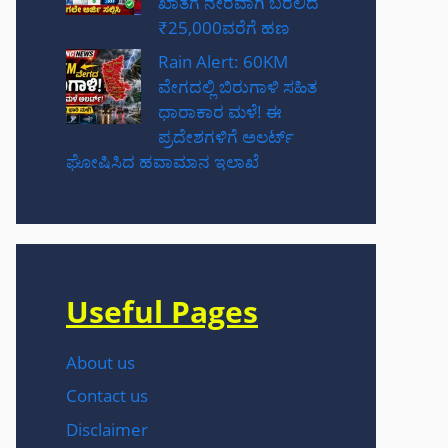
ಖಾತೆಗೆ ನೇರವಾಗಿ ಬರಲಿದೆ
₹25,000ವರೆಗೆ ಹಣ
Rain Alert: 60KM
ವೇಗದಲ್ಲಿ ಬಿರುಗಾಳಿ ಸಹಿತ
ಧಾರಾಕಾರ ಮಳೆ! ಈ
ಪ್ರದೇಶಗಳಿಗೆ ಅಲರ್ಟ್
ಘೋಷಿಸಿದ ಹವಾಮಾನ ಇಲಾಖೆ
Useful Pages
About us
Contact us
Disclaimer