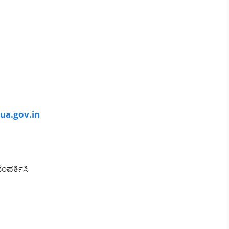
ua.gov.in
ಂಪರ್ಕಿಸಿ