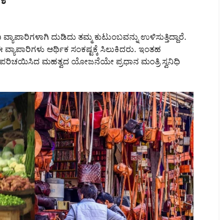
ಯಾಪಾರಿಗಳಾಗಿ ದುಡಿದು ತಮ್ಮ ಕುಟುಂಬವನ್ನು ಉಳಿಸುತ್ತಿದ್ದಾರೆ.
ಯಾಪಾರಿಗಳು ಆರ್ಥಿಕ ಸಂಕಷ್ಟಕ್ಕೆ ಸಿಲುಕಿದರು. ಇಂತಹ
ಿ ಪರಿಚಯಿಸಿದ ಮಹತ್ವದ ಯೋಜನೆಯೇ ಪ್ರಧಾನ ಮಂತ್ರಿ ಸ್ವನಿಧಿ