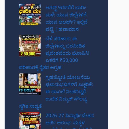
ಆಗಸ್ಟ್ 9ರವರೆಗೆ ಭಾರೀ
ಮಳೆ: ಯಾವ ಜಿಲ್ಲೆಗಳಿಗೆ
ಯಾವ ಅಲರ್ಟ್? ಇಲ್ಲಿದೆ
ಪಟ್ಟಿ | ಹವಾಮಾನ
ಬೆಳೆ ಪರಿಹಾರ: ಈ
ಜಿಲ್ಲೆಗಳನ್ನು ಬರಪೀಡಿತ
ಪ್ರದೇಶವೆಂದು ಘೋಷಿಸಿ!
ಎಕರೆಗೆ ₹50,000
ಪರಿಹಾರಕ್ಕೆ ರೈತರ ಆಗ್ರಹ
ಗೃಹಜ್ಯೋತಿ ಯೋಜನೆಯ
ಫಲಾನುಭವಿಗಳಿಗೆ ಎಚ್ಚರಿಕೆ:
ಈ ದಾಖಲೆ ನೀಡದಿದ್ದರೆ
ಉಚಿತ ವಿದ್ಯುತ್ ಸೌಲಭ್ಯ
ಸ್ಥಗಿತ ಸಾಧ್ಯತೆ
2026-27 ವಿದ್ಯಾರ್ಥಿವೇತನ
ಅರ್ಜಿ ಆರಂಭ: ಮಕ್ಕಳ