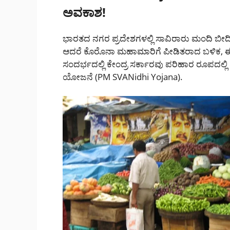
ಅವಕಾಶ!
ಭಾರತದ ನಗರ ಪ್ರದೇಶಗಳಲ್ಲಿ ಸಾವಿರಾರು ಮಂದಿ ಬೀದಿ ವ್
ಆದರೆ ಕೊರೊನಾ ಮಹಾಮಾರಿಗೆ ಪೀಡಿತರಾದ ಬಳಿಕ, ಈ ವ್
ಸಂದರ್ಭದಲ್ಲಿ ಕೇಂದ್ರ ಸರ್ಕಾರವು ಪರಿಹಾರ ರೂಪದಲ್ಲ
ಯೋಜನೆ (PM SVANidhi Yojana).