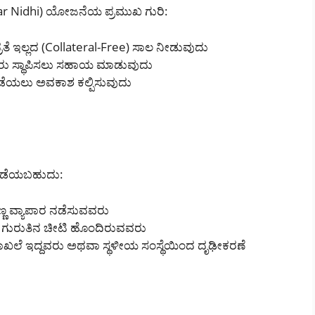
ar Nidhi) ಯೋಜನೆಯ ಪ್ರಮುಖ ಗುರಿ:
್ರತೆ ಇಲ್ಲದ (Collateral-Free) ಸಾಲ ನೀಡುವುದು
ಮರು ಸ್ಥಾಪಿಸಲು ಸಹಾಯ ಮಾಡುವುದು
ಯಲು ಅವಕಾಶ ಕಲ್ಪಿಸುವುದು
 ಪಡೆಯಬಹುದು:
ಣ್ಣ ವ್ಯಾಪಾರ ನಡೆಸುವವರು
ಾ ಗುರುತಿನ ಚೀಟಿ ಹೊಂದಿರುವವರು
ಾಖಲೆ ಇದ್ದವರು ಅಥವಾ ಸ್ಥಳೀಯ ಸಂಸ್ಥೆಯಿಂದ ದೃಢೀಕರಣೆ