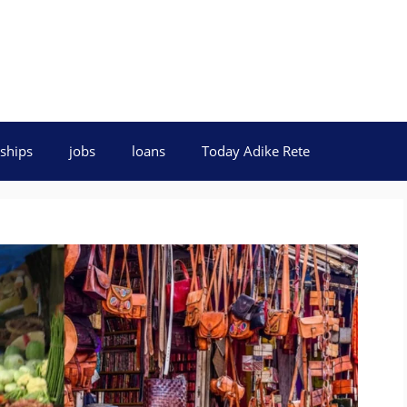
ships
jobs
loans
Today Adike Rete