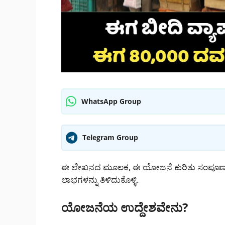
WhatsApp Group
Telegram Group
ಈ ಲೇಖನದ ಮೂಲಕ, ಈ ಯೋಜನೆ ಕುರಿತು ಸಂಪೂರ್ಣ ಮಾಹಿ
ಲಾಭಗಳನ್ನು ತಿಳಿದುಕೊಳ್ಳಿ.
ಯೋಜನೆಯ ಉದ್ದೇಶವೇನು?