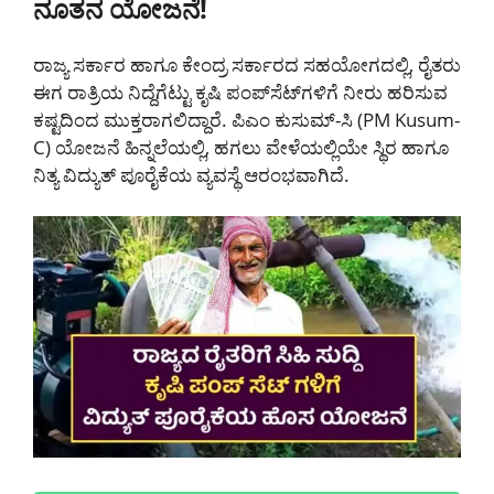
ನೂತನ ಯೋಜನೆ!
ರಾಜ್ಯ ಸರ್ಕಾರ ಹಾಗೂ ಕೇಂದ್ರ ಸರ್ಕಾರದ ಸಹಯೋಗದಲ್ಲಿ, ರೈತರು
ಈಗ ರಾತ್ರಿಯ ನಿದ್ದೆಗೆಟ್ಟು ಕೃಷಿ ಪಂಪ್‌ಸೆಟ್‌ಗಳಿಗೆ ನೀರು ಹರಿಸುವ
ಕಷ್ಟದಿಂದ ಮುಕ್ತರಾಗಲಿದ್ದಾರೆ. ಪಿಎಂ ಕುಸುಮ್-ಸಿ (PM Kusum-
C) ಯೋಜನೆ ಹಿನ್ನಲೆಯಲ್ಲಿ, ಹಗಲು ವೇಳೆಯಲ್ಲಿಯೇ ಸ್ಥಿರ ಹಾಗೂ
ನಿತ್ಯ ವಿದ್ಯುತ್ ಪೂರೈಕೆಯ ವ್ಯವಸ್ಥೆ ಆರಂಭವಾಗಿದೆ.