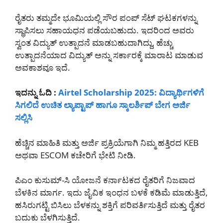
ರೈತರು ತಮ್ಮದೇ ಭೂಮಿಯಲ್ಲಿ ಸೌರ ಪಂಪ್ ಸೆಟ್ ಘಟಕಗಳನ್ನು
ಸ್ಥಾಪಿಸಲು ಸಹಾಯಧನ ಪಡೆಯಬಹುದು. ಇದರಿಂದ ಅವರು
ಸ್ವಂತ ವಿದ್ಯುತ್ ಉತ್ಪಾದನೆ ಮಾಡಬಹುದಾಗಿದ್ದು, ಹೆಚ್ಚು
ಉತ್ಪಾದನೆಯಾದ ವಿದ್ಯುತ್‌ ಅನ್ನು ಸರ್ಕಾರಕ್ಕೆ ಮಾರಾಟ ಮಾಡುವ
ಅವಕಾಶವೂ ಇದೆ.
ಇದನ್ನು ಓದಿ :
Airtel Scholarship 2025: ವಿದ್ಯಾರ್ಥಿಗಳಿಗೆ
ಸಿಗಲಿದೆ ಉಚಿತ ಲ್ಯಾಪ್ಟಾಪ್ ಹಾಗೂ ಸ್ಕಾಲರ್ಶಿಪ್ ಬೇಗ ಅರ್ಜಿ
ಸಲ್ಲಿಸಿ
ಹೆಚ್ಚಿನ ಮಾಹಿತಿ ಮತ್ತು ಅರ್ಜಿ ಪ್ರಕ್ರಿಯೆಗಾಗಿ ನಿಮ್ಮ ಹತ್ತಿರದ KEB
ಅಥವಾ ESCOM ಕಚೇರಿಗೆ ಭೇಟಿ ನೀಡಿ.
ಪಿಎಂ ಕುಸುಮ್-ಸಿ ಯೋಜನೆ ಕರ್ನಾಟಕದ ರೈತರಿಗೆ ನಿಜವಾದ
ಬೆಳಕಿನ ಮಾರ್ಗ. ಇದು ಜೈವಿಕ ಇಂಧನ ಬಳಕೆ ಕಡಿಮೆ ಮಾಡುತ್ತಿದೆ,
ಹಸಿರುಗಟ್ಟಿ ಬಿಸಿಲು ಬೆಳಕನ್ನು ಶಕ್ತಿಗೆ ಪರಿವರ್ತಿಸುತ್ತಿದೆ ಮತ್ತು ರೈತರ
ಬದುಕು ಬೆಳಗಿಸುತ್ತಿದೆ.