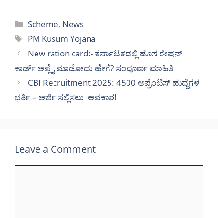
Categories
Scheme
,
News
Tags
PM Kusum Yojana
New ration card:- ಕರ್ನಾಟಕದಲ್ಲಿ ಹೊಸ ರೇಷನ್
ಕಾರ್ಡ್ ಅಪ್ಲೈ ಮಾಡೋದು ಹೇಗೆ? ಸಂಪೂರ್ಣ ಮಾಹಿತಿ
CBI Recruitment 2025: 4500 ಅಪ್ರೆಂಟಿಸ್ ಹುದ್ದೆಗಳ
ಭರ್ತಿ – ಅರ್ಜಿ ಸಲ್ಲಿಸಲು ಅವಕಾಶ!
Leave a Comment
Comment