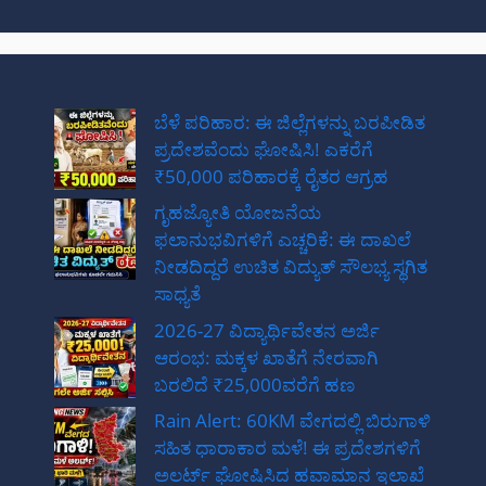
ಬೆಳೆ ಪರಿಹಾರ: ಈ ಜಿಲ್ಲೆಗಳನ್ನು ಬರಪೀಡಿತ
ಪ್ರದೇಶವೆಂದು ಘೋಷಿಸಿ! ಎಕರೆಗೆ
₹50,000 ಪರಿಹಾರಕ್ಕೆ ರೈತರ ಆಗ್ರಹ
ಗೃಹಜ್ಯೋತಿ ಯೋಜನೆಯ
ಫಲಾನುಭವಿಗಳಿಗೆ ಎಚ್ಚರಿಕೆ: ಈ ದಾಖಲೆ
ನೀಡದಿದ್ದರೆ ಉಚಿತ ವಿದ್ಯುತ್ ಸೌಲಭ್ಯ ಸ್ಥಗಿತ
ಸಾಧ್ಯತೆ
2026-27 ವಿದ್ಯಾರ್ಥಿವೇತನ ಅರ್ಜಿ
ಆರಂಭ: ಮಕ್ಕಳ ಖಾತೆಗೆ ನೇರವಾಗಿ
ಬರಲಿದೆ ₹25,000ವರೆಗೆ ಹಣ
Rain Alert: 60KM ವೇಗದಲ್ಲಿ ಬಿರುಗಾಳಿ
ಸಹಿತ ಧಾರಾಕಾರ ಮಳೆ! ಈ ಪ್ರದೇಶಗಳಿಗೆ
ಅಲರ್ಟ್ ಘೋಷಿಸಿದ ಹವಾಮಾನ ಇಲಾಖೆ