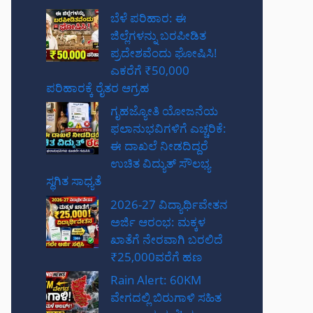
ಬೆಳೆ ಪರಿಹಾರ: ಈ
ಜಿಲ್ಲೆಗಳನ್ನು ಬರಪೀಡಿತ
ಪ್ರದೇಶವೆಂದು ಘೋಷಿಸಿ!
ಎಕರೆಗೆ ₹50,000
ಪರಿಹಾರಕ್ಕೆ ರೈತರ ಆಗ್ರಹ
ಗೃಹಜ್ಯೋತಿ ಯೋಜನೆಯ
ಫಲಾನುಭವಿಗಳಿಗೆ ಎಚ್ಚರಿಕೆ:
ಈ ದಾಖಲೆ ನೀಡದಿದ್ದರೆ
ಉಚಿತ ವಿದ್ಯುತ್ ಸೌಲಭ್ಯ
ಸ್ಥಗಿತ ಸಾಧ್ಯತೆ
2026-27 ವಿದ್ಯಾರ್ಥಿವೇತನ
ಅರ್ಜಿ ಆರಂಭ: ಮಕ್ಕಳ
ಖಾತೆಗೆ ನೇರವಾಗಿ ಬರಲಿದೆ
₹25,000ವರೆಗೆ ಹಣ
Rain Alert: 60KM
ವೇಗದಲ್ಲಿ ಬಿರುಗಾಳಿ ಸಹಿತ