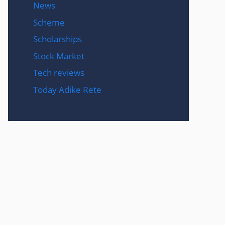
News
Scheme
Scholarships
Stock Market
Tech reviews
Today Adike Rete