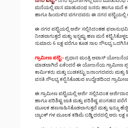
ನಗರ ಪಟ್ಟಿ:-
ನಗರ ಪ್ರದೇಶಗಳಲ್ಲಿ ವಾಸ ಮಾಡುವಂಥ ಜ
ಮನೆಯಲ್ಲಿ ವಾಸ ಮಾಡುವಂಥ ಜನರು ಹಾಗೂ ಮನೆ ಕಟ್
ಹಾಗೂ ಹಿಂದುಳಿದ ವರ್ಗದವರು ಈ ನಗರ ಪಟ್ಟಿಯಲ್ಲಿ ಅರ
ಈ ನಗರ ಪಟ್ಟಿಯಲ್ಲಿ ಅರ್ಜಿ ಸಲ್ಲಿಸಿದಂತಹ ಫಲಾನುಭವ
ನೀಡಲಾಗುತ್ತದೆ ಮತ್ತು ಇನ್ನಷ್ಟು ಹಣ ಮನೆ ಕಟ್ಟಿಸಿಕೊಳ್
ಸುಮಾರು 6 ಲಕ್ಷ ವರೆಗೂ ಕೂಡ ಸಾಲ ಸೌಲಭ್ಯ ಒದಗಿಸಿ
ಗ್ರಾಮೀಣ ಪಟ್ಟಿ:-
ಪ್ರಧಾನ ಮಂತ್ರಿ ಆವಾಸ್ ಯೋಜನೆಯ 
ಮಾಡಲಾಗಿದೆ ಏಕೆಂದರೆ ಈ ಯೋಜನೆಯ ಗ್ರಾಮೀಣ ಪ್
ಕಾರ್ಮಿಕರು ಮತ್ತು ಬುಡಕಟ್ಟು ಜನಾಂಗದವರು ಮತ್ತ
ವಸತಿ ಸೌಲಭ್ಯ ಕಲ್ಪಿಸಿಕೊಡುವ ಉದ್ದೇಶದಿಂದ ಗ್ರಾಮೀ
ಈ ಗ್ರಾಮೀಣ ಪಟ್ಟಿಯಲ್ಲಿ ಅರ್ಜಿ ಸಲ್ಲಿಸಿದಂತ ಅರ್ಜಿದಾ
ಹಾಗೂ ಪರಿಶಿಷ್ಟ ಜಾತಿ ಮತ್ತು ಪರಿಶಿಷ್ಟ ಪಂಗಡದ ವರೆ
ಮೂಲಕ ಹಣಸಾಹಿಸಿಕೊಡಲಾಗುತ್ತದೆ ಮತ್ತು ಇನ್ನೂ ಹೆಚ
ಬ್ಯಾಂಕ್ ಗಳ ಮೂಲಕ ಕಡಿಮೆ ಬಡ್ಡಿ ದರದಲ್ಲಿ ಆರು ಲಕ್