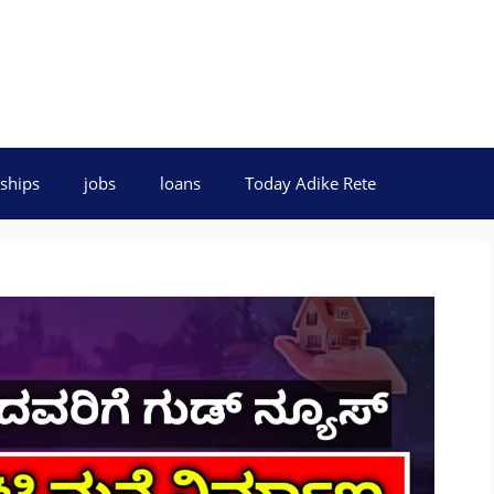
ships
jobs
loans
Today Adike Rete