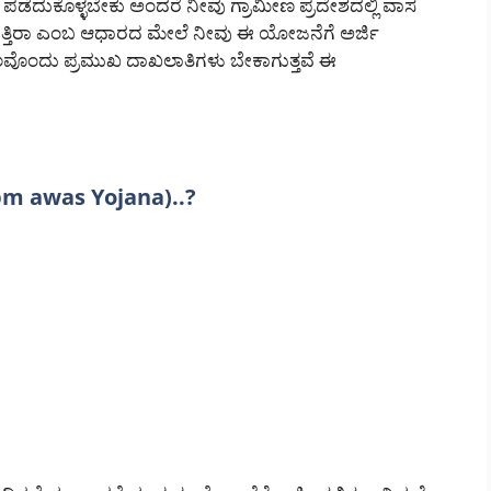
ೆದುಕೊಳ್ಳಬೇಕು ಅಂದರೆ ನೀವು ಗ್ರಾಮೀಣ ಪ್ರದೇಶದಲ್ಲಿ ವಾಸ
ುತ್ತಿರಾ ಎಂಬ ಆಧಾರದ ಮೇಲೆ ನೀವು ಈ ಯೋಜನೆಗೆ ಅರ್ಜಿ
 ಕೆಲವೊಂದು ಪ್ರಮುಖ ದಾಖಲಾತಿಗಳು ಬೇಕಾಗುತ್ತವೆ ಈ
(pm awas Yojana)..?