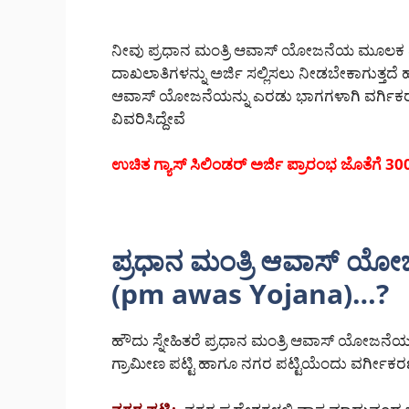
ನೀವು ಪ್ರಧಾನ ಮಂತ್ರಿ ಆವಾಸ್ ಯೋಜನೆಯ ಮೂಲಕ ಮನ
ದಾಖಲಾತಿಗಳನ್ನು ಅರ್ಜಿ ಸಲ್ಲಿಸಲು ನೀಡಬೇಕಾಗುತ್ತದ
ಆವಾಸ್ ಯೋಜನೆಯನ್ನು ಎರಡು ಭಾಗಗಳಾಗಿ ವರ್ಗಿಕರ
ವಿವರಿಸಿದ್ದೇವೆ
ಉಚಿತ ಗ್ಯಾಸ್ ಸಿಲಿಂಡರ್ ಅರ್ಜಿ ಪ್ರಾರಂಭ ಜೊತೆಗೆ 300 ಸ
ಪ್ರಧಾನ ಮಂತ್ರಿ ಆವಾಸ್ ಯ
(pm awas Yojana)…?
ಹೌದು ಸ್ನೇಹಿತರೆ ಪ್ರಧಾನ ಮಂತ್ರಿ ಆವಾಸ್ ಯೋಜನೆ
ಗ್ರಾಮೀಣ ಪಟ್ಟಿ ಹಾಗೂ ನಗರ ಪಟ್ಟಿಯೆಂದು ವರ್ಗೀಕ