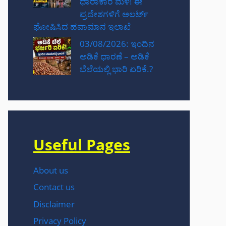
ಧಾರಾಕಾರ ಮಳೆ! ಈ
ಪ್ರದೇಶಗಳಿಗೆ ಅಲರ್ಟ್
ಘೋಷಿಸಿದ ಹವಾಮಾನ ಇಲಾಖೆ
03/08/2026: ಇಂದಿನ
ಅಡಿಕೆ ಧಾರಣೆ – ಅಡಿಕೆ
ಬೆಲೆಯಲ್ಲಿ ಭಾರಿ ಏರಿಕೆ.?
Useful Pages
About us
Contact us
Disclaimer
Privacy Policy