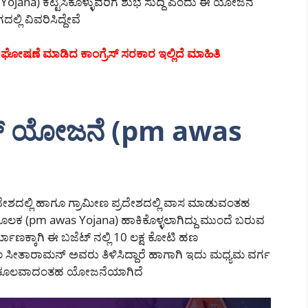
ojana) ಕಟ್ಟಿಸಿಕೊಳ್ಳುವರಿಗೆ ಶುಭ ಸುದ್ದಿ ಎಂದು ಈ ಯೋಜನೆ
್ಲಿ ವಿವರಿಸಿದ್ದೇವೆ
 ಘೋಷಣೆ ಮಾಡಿದ ಕಾಂಗ್ರೆಸ್ ಸರಕಾರ ಇಲ್ಲಿದೆ ಮಾಹಿತಿ
ಾಸ್ ಯೋಜನೆ (pm awas
ೇಶದಲ್ಲಿ ಹಾಗೂ ಗ್ರಾಮೀಣ ಪ್ರದೇಶದಲ್ಲಿ ವಾಸ ಮಾಡುವಂತಹ
ಲಕ (pm awas Yojana) ಹಾಕಿಕೊಳ್ಳಲಾಗಿದ್ದು ಮುಂದೆ ಬರುವ
ಾಣಕ್ಕಾಗಿ ಈ ಬಜೆಟ್ ನಲ್ಲಿ 10 ಲಕ್ಷ ಕೋಟಿ ಹಣ
ಸೀತಾರಾಮನ್ ಅವರು ತಿಳಿಸಿದ್ದಾರೆ ಹಾಗಾಗಿ ಇದು ಮಧ್ಯಮ ವರ್ಗ
ಅನುಕೂಲವಾದಂತಹ ಯೋಜನೆಯಾಗಿದೆ