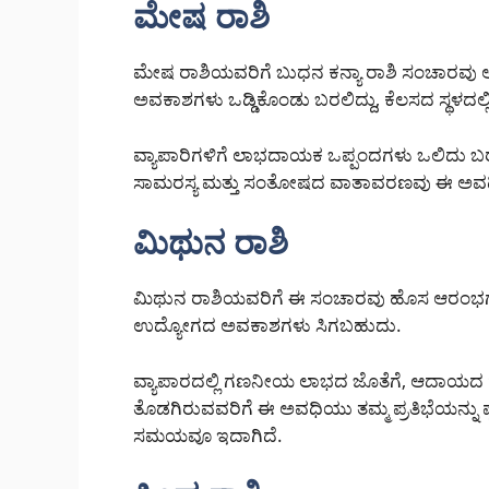
ಮೇಷ ರಾಶಿ
ಮೇಷ ರಾಶಿಯವರಿಗೆ ಬುಧನ ಕನ್ಯಾ ರಾಶಿ ಸಂಚಾರವು ಅ
ಅವಕಾಶಗಳು ಒಡ್ಡಿಕೊಂಡು ಬರಲಿದ್ದು, ಕೆಲಸದ ಸ್ಥಳದಲ್ಲಿ
ವ್ಯಾಪಾರಿಗಳಿಗೆ ಲಾಭದಾಯಕ ಒಪ್ಪಂದಗಳು ಒಲಿದು ಬರಬ
ಸಾಮರಸ್ಯ ಮತ್ತು ಸಂತೋಷದ ವಾತಾವರಣವು ಈ ಅವಧಿಯನ್ನು
ಮಿಥುನ ರಾಶಿ
ಮಿಥುನ ರಾಶಿಯವರಿಗೆ ಈ ಸಂಚಾರವು ಹೊಸ ಆರಂಭಗಳಿಗ
ಉದ್ಯೋಗದ ಅವಕಾಶಗಳು ಸಿಗಬಹುದು.
ವ್ಯಾಪಾರದಲ್ಲಿ ಗಣನೀಯ ಲಾಭದ ಜೊತೆಗೆ, ಆದಾಯದ ಹೊಸ
ತೊಡಗಿರುವವರಿಗೆ ಈ ಅವಧಿಯು ತಮ್ಮ ಪ್ರತಿಭೆಯನ್ನು ಪ
ಸಮಯವೂ ಇದಾಗಿದೆ.