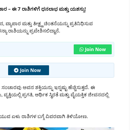
ಾರ – ಈ 7 ರಾಶಿಗಳಿಗೆ ಧನಲಾಭ ಮತ್ತು ಯಶಸ್ಸು!
ಹನ, ವ್ಯಾಪಾರ ಮತ್ತು ತೀಕ್ಷ್ಣ ಚಿಂತನೆಯನ್ನು ಪ್ರತಿನಿಧಿಸುವ
ಯಾ ರಾಶಿಯನ್ನು ಪ್ರವೇಶಿಸಲಿದ್ದಾನೆ.
Join Now
Join Now
ಚಾರವು ಅವನ ಶಕ್ತಿಯನ್ನು ಇನ್ನಷ್ಟು ಹೆಚ್ಚಿಸುತ್ತದೆ. ಈ
ಿಯಲ್ಲಿ ಪ್ರಗತಿ, ಆರ್ಥಿಕ ಸ್ಥಿರತೆ ಮತ್ತು ವೈಯಕ್ತಿಕ ಜೀವನದಲ್ಲಿ
ುವ ಏಳು ರಾಶಿಗಳ ಬಗ್ಗೆ ವಿವರವಾಗಿ ತಿಳಿಯೋಣ.