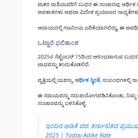
ಮಕರ ರಾಶಿಯವರಿಗೆ ಬುಧನ ಈ ಸಂಚಾರವು ಆರ್ಥಿಕ 
ಅವಕಾಶಗಳು ಅಥವಾ ವಿದೇಶ ಪ್ರಯಾಣದ ಸಾಧ್ಯತೆಗಳು 
ಆದಾಯದಲ್ಲಿ ಗಣನೀಯ ಏರಿಕೆಯಾಗಲಿದ್ದು, ಈ ಅವಧಿಯ
ಒಟ್ಟಾರೆ ಫಲಿತಾಂಶ
2025ರ ಸೆಪ್ಟೆಂಬರ್ 15ರಿಂದ ಆರಂಭವಾಗುವ ಬುಧನ ಕ
ಲಾಭವನ್ನು ತಂದುಕೊಡಲಿದೆ.
ವೃತ್ತಿಯಲ್ಲಿ ಯಶಸ್ಸು,
ಆರ್ಥಿಕ ಸ್ಥಿರತೆ
, ಸಂಬಂಧಗಳಲ್ಲಿ ಸ
ಈ ಸಮಯವನ್ನು ಸದುಪಯೋಗಪಡಿಸಿಕೊಂಡು, ನಿಮ್ಮ ಯ
ಸಂಚಾರವನ್ನು ಬಳಸಿಕೊಳ್ಳಿ.
ಇಂದಿನ ಅಡಿಕೆ ದರ: ಕರ್ನಾಟಕದ ಪ್ರಮುಖ ಮಾ
2025 | Today Adike Rate