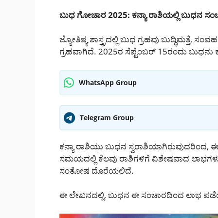
ಬುಧ ಗೋಚಾರ 2025: ಕನ್ಯಾ ರಾಶಿಯಲ್ಲಿ ಬುಧನ ಸಂಚ
ಜ್ಯೋತಿಷ್ಯ ಶಾಸ್ತ್ರದಲ್ಲಿ ಬುಧ ಗ್ರಹವು ಬುದ್ಧಿಮತ್ತೆ, ಸಂವ
ಗ್ರಹವಾಗಿದೆ. 2025ರ ಸೆಪ್ಟೆಂಬರ್ 15ರಂದು ಬುಧನು ಕನ್
WhatsApp Group
Telegram Group
ಕನ್ಯಾ ರಾಶಿಯು ಬುಧನ ಸ್ವರಾಶಿಯಾಗಿರುವುದರಿಂದ, ಈ ಸಂ
ಸಮಯದಲ್ಲಿ ಕೆಲವು ರಾಶಿಗಳಿಗೆ ವಿಶೇಷವಾದ ಲಾಭಗಳು, ವೃತ್ತ
ಸಂತೋಷ ದೊರೆಯಲಿದೆ.
ಈ ಲೇಖನದಲ್ಲಿ, ಬುಧನ ಈ ಸಂಚಾರದಿಂದ ಲಾಭ ಪಡೆಯ