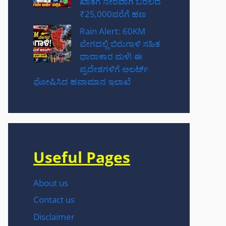
ಖಾತೆಗೆ ನೇರವಾಗಿ ಬರಲಿದೆ
₹25,000ವರೆಗೆ ಹಣ
Rain Alert: 60KM
ವೇಗದಲ್ಲಿ ಬಿರುಗಾಳಿ ಸಹಿತ
ಧಾರಾಕಾರ ಮಳೆ! ಈ
ಪ್ರದೇಶಗಳಿಗೆ ಅಲರ್ಟ್
ಘೋಷಿಸಿದ ಹವಾಮಾನ ಇಲಾಖೆ
Useful Pages
About us
Contact us
Disclaimer