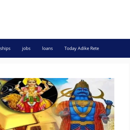
ships
jobs
loans
Today Adike Rete