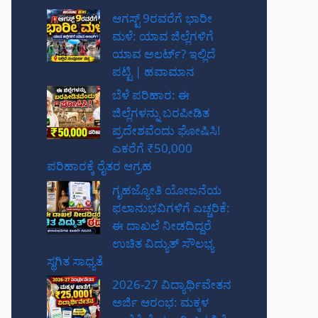
ಆಗಸ್ಟ್ 9ರವರೆಗೆ ಭಾರೀ
ಮಳೆ: ಯಾವ ಜಿಲ್ಲೆಗಳಿಗೆ
ಯಾವ ಅಲರ್ಟ್? ಇಲ್ಲಿದೆ
ಪಟ್ಟಿ | ಹವಾಮಾನ
ಬೆಳೆ ಪರಿಹಾರ: ಈ
ಜಿಲ್ಲೆಗಳನ್ನು ಬರಪೀಡಿತ
ಪ್ರದೇಶವೆಂದು ಘೋಷಿಸಿ!
ಎಕರೆಗೆ ₹50,000
ಪರಿಹಾರಕ್ಕೆ ರೈತರ ಆಗ್ರಹ
ಗೃಹಜ್ಯೋತಿ ಯೋಜನೆಯ
ಫಲಾನುಭವಿಗಳಿಗೆ ಎಚ್ಚರಿಕೆ:
ಈ ದಾಖಲೆ ನೀಡದಿದ್ದರೆ
ಉಚಿತ ವಿದ್ಯುತ್ ಸೌಲಭ್ಯ
ಸ್ಥಗಿತ ಸಾಧ್ಯತೆ
2026-27 ವಿದ್ಯಾರ್ಥಿವೇತನ
ಅರ್ಜಿ ಆರಂಭ: ಮಕ್ಕಳ