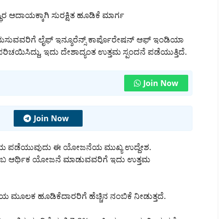
ಆದಾಯಕ್ಕಾಗಿ ಸುರಕ್ಷಿತ ಹೂಡಿಕೆ ಮಾರ್ಗ
ಯಸುವವರಿಗೆ ಲೈಫ್ ಇನ್ಶೂರೆನ್ಸ್ ಕಾರ್ಪೊರೇಷನ್ ಆಫ್ ಇಂಡಿಯಾ
ಿಸಿದ್ದು, ಇದು ದೇಶಾದ್ಯಂತ ಉತ್ತಮ ಸ್ಪಂದನೆ ಪಡೆಯುತ್ತಿದೆ.
Join Now
Join Now
ರ ಆದಾಯ ಪಡೆಯುವುದು ಈ ಯೋಜನೆಯ ಮುಖ್ಯ ಉದ್ದೇಶ.
ುಟುಂಬ ಆರ್ಥಿಕ ಯೋಜನೆ ಮಾಡುವವರಿಗೆ ಇದು ಉತ್ತಮ
ೂಲಕ ಹೂಡಿಕೆದಾರರಿಗೆ ಹೆಚ್ಚಿನ ನಂಬಿಕೆ ನೀಡುತ್ತದೆ.