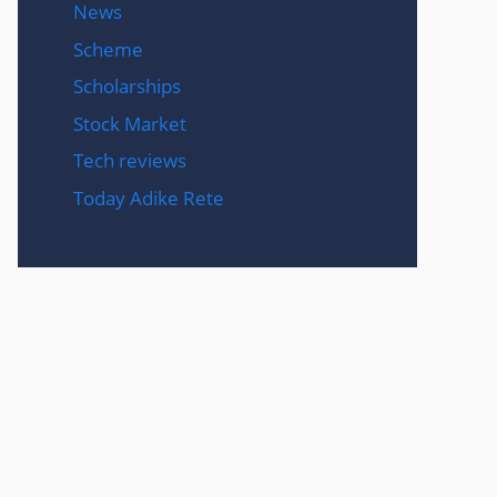
News
Scheme
Scholarships
Stock Market
Tech reviews
Today Adike Rete