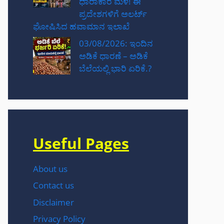
ಧಾರಾಕಾರ ಮಳೆ! ಈ
ಪ್ರದೇಶಗಳಿಗೆ ಅಲರ್ಟ್
ಘೋಷಿಸಿದ ಹವಾಮಾನ ಇಲಾಖೆ
03/08/2026: ಇಂದಿನ
ಅಡಿಕೆ ಧಾರಣೆ – ಅಡಿಕೆ
ಬೆಲೆಯಲ್ಲಿ ಭಾರಿ ಏರಿಕೆ.?
Useful Pages
About us
Contact us
Disclaimer
Privacy Policy