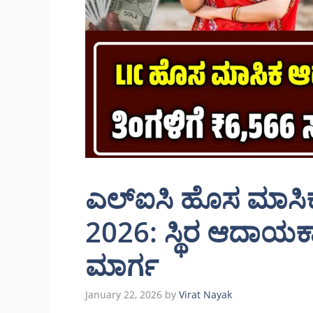
ಎಲ್‌ಐಸಿ ಹೊಸ ಮಾ
2026: ಸ್ಥಿರ ಆದಾಯಕ್ಕಾ
ಮಾರ್ಗ
January 22, 2026
by
Virat Nayak