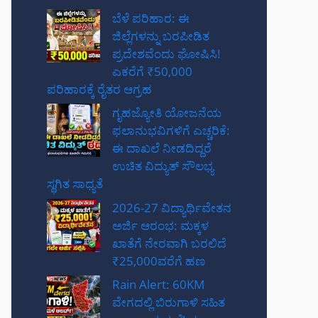
ಬೆಳೆ ಪರಿಹಾರ: ಈ
ಜಿಲ್ಲೆಗಳನ್ನು ಬರಪೀಡಿತ
ಪ್ರದೇಶವೆಂದು ಘೋಷಿಸಿ!
ಎಕರೆಗೆ ₹50,000
ಪರಿಹಾರಕ್ಕೆ ರೈತರ ಆಗ್ರಹ
ಗೃಹಜ್ಯೋತಿ ಯೋಜನೆಯ
ಫಲಾನುಭವಿಗಳಿಗೆ ಎಚ್ಚರಿಕೆ:
ಈ ದಾಖಲೆ ನೀಡದಿದ್ದರೆ
ಉಚಿತ ವಿದ್ಯುತ್ ಸೌಲಭ್ಯ
ಸ್ಥಗಿತ ಸಾಧ್ಯತೆ
2026-27 ವಿದ್ಯಾರ್ಥಿವೇತನ
ಅರ್ಜಿ ಆರಂಭ: ಮಕ್ಕಳ
ಖಾತೆಗೆ ನೇರವಾಗಿ ಬರಲಿದೆ
₹25,000ವರೆಗೆ ಹಣ
Rain Alert: 60KM
ವೇಗದಲ್ಲಿ ಬಿರುಗಾಳಿ ಸಹಿತ