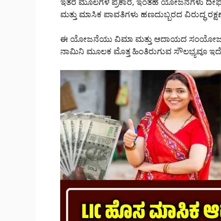
ಇತರ ಮೂಲಗಳ ಪ್ರಕಾರ, ಇಂತಹ ಯೋಜನೆಗಳು ದೀರ್ಘಕಾ
ಮತ್ತು ಮಾಸಿಕ ಪಾವತಿಗಳು ಹಣದುಬ್ಬರದ ವಿರುದ್ಧ ರಕ್ಷಣೆ
ಈ ಯೋಜನೆಯು ವಿಮಾ ಮತ್ತು ಆದಾಯದ ಸಂಯೋಜನೆಯಾ
ನಾಮಿನಿ ಮೂಲಕ ಮೊತ್ತ ಹಿಂತಿರುಗುವ ಸೌಲಭ್ಯವೂ ಇದೆ