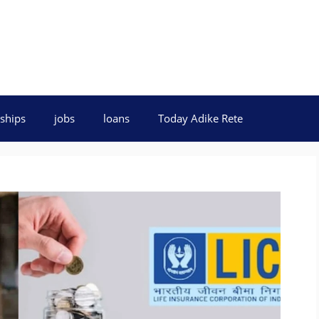
ships
jobs
loans
Today Adike Rete