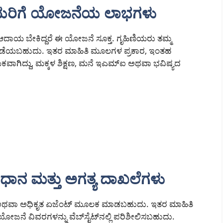
ಣಿಯರಿಗೆ ಯೋಜನೆಯ ಲಾಭಗಳು
 ಆದಾಯ ಬೇಕಿದ್ದರೆ ಈ ಯೋಜನೆ ಸೂಕ್ತ. ಗೃಹಿಣಿಯರು ತಮ್ಮ
 ಪಡೆಯಬಹುದು. ಇತರ ಮಾಹಿತಿ ಮೂಲಗಳ ಪ್ರಕಾರ, ಇಂತಹ
ಿದ್ದು, ಮಕ್ಕಳ ಶಿಕ್ಷಣ, ಮನೆ ಇಎಮ್‌ಐ ಅಥವಾ ಭವಿಷ್ಯದ
ಿಧಾನ ಮತ್ತು ಅಗತ್ಯ ದಾಖಲೆಗಳು
 ಶಾಖೆ ಅಥವಾ ಅಧಿಕೃತ ಏಜೆಂಟ್ ಮೂಲಕ ಮಾಡಬಹುದು. ಇತರ ಮಾಹಿತಿ
 ಯೋಜನೆ ವಿವರಗಳನ್ನು ವೆಬ್‌ಸೈಟ್‌ನಲ್ಲಿ ಪರಿಶೀಲಿಸಬಹುದು.