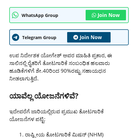
Join Now
WhatsApp Group
Join Now
Telegram Group
ಉಪ ನಿರ್ದೇಶಕ ಯೋಗೇಶ್ ಅವರ ಮಾಹಿತಿ ಪ್ರಕಾರ, ಈ
ಸಾಲಿನಲ್ಲಿ ರೈತರಿಗೆ ತೋಟಗಾರಿಕೆ ಸಂಬಂಧಿತ ಹಲವಾರು
ಹೂಡಿಕೆಗಳಿಗೆ ಶೇ.40ರಿಂದ 90%ರಷ್ಟು ಸಹಾಯಧನ
ನೀಡಲಾಗುತ್ತಿದೆ.
ಯಾವೆಲ್ಲ ಯೋಜನೆಗಳಿವೆ?
ಇದೇವರೆಗೆ ಜಾರಿಯಲ್ಲಿರುವ ಪ್ರಮುಖ ತೋಟಗಾರಿಕೆ
ಯೋಜನೆಗಳ ಪಟ್ಟಿ:
ರಾಷ್ಟ್ರೀಯ ತೋಟಗಾರಿಕೆ ಮಿಷನ್ (NHM)