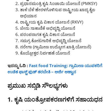
ಪ್ರಧಾನಮಂತ್ರಿ ಕೃಷಿ ಸಿಂಚಾಯಿ ಯೋಜನೆ (PMKSY)
ತಾಳೆ ಬೆಳೆ ಹೇರಳಗೊಳಿಸುವ ರಾಷ್ಟ್ರೀಯ ಖಾದ್ಯ ತೈಲ
ಅಭಿಯಾನ
ರಾಷ್ಟ್ರೀಯ ಕೃಷಿ ವಿಕಾಸ ಯೋಜನೆ (RKVY)
ಜೇನು ಸಾಕಾಣಿಕೆ ಅಭಿವೃದ್ದಿ ಯೋಜನೆ
ಪರಂಪರಾಗತ ಕೃಷಿ ವಿಕಾಸ ಯೋಜನೆ
ಸಮಗ್ರ ತೋಟಗಾರಿಕೆ ಅಭಿವೃದ್ದಿ ಯೋಜನೆ
ನರೇಗಾ (ಗ್ರಾಮೀಣ ಉದ್ಯೋಗ ಖಾತ್ರಿ ಯೋಜನೆ)
ಕೊಯ್ಲೋತ್ತರ ನಿರ್ವಹಣೆ ಯೋಜನೆ
ಇದನ್ನು ಓದಿ :
Fast food Training: ಗ್ರಾಮೀಣ ಯುವಕರಿಗೆ
ಉಚಿತ ಫಾಸ್ಟ್ ಫುಡ್ ತರಬೇತಿ – ಅರ್ಜಿ ಆಹ್ವಾನ
ಪ್ರಮುಖ ಸಬ್ಸಿಡಿ ಸೌಲಭ್ಯಗಳು
1. ಕೃಷಿ ಯಂತ್ರೋಪಕರಣಗಳಿಗೆ ಸಹಾಯಧನ