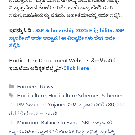
ನಿಮ್ಮ ಪ್ರದೇಶದ ತೋಟಗಾರಿಕೆ ಇಲಾಖೆಯನ್ನು ಭೇಟಿಯಾಗಿ
ಸಮಗ್ರ ಮಾಹಿತಿಯನ್ನು ಪಡೆದು, ಅರ್ಹತೆಯಾದಲ್ಲಿ ಅರ್ಜಿ ಸಲ್ಲಿಸಿ.
ಇದನ್ನು ಓದಿ :
SSP Scholarship 2025 Eligibility: SSP
ಸ್ಕಾಲರ್ಶಿಪ್ ಅರ್ಜಿ ಆಹ್ವಾನ.! ಈ ವಿದ್ಯಾರ್ಥಿಗಳು ಬೇಗ ಅರ್ಜಿ
ಸಲ್ಲಿಸಿ
Horticulture Department Website: ತೋಟಗಾರಿಕೆ
ಇಲಾಖೆಯ ಅಧಿಕೃತ ವೆಬ್ಸೈಟ್-
Click Here
Categories
Formers
,
News
Tags
Horticulture
,
Horticulture Schemes
,
Schemes
PM Swanidhi Yojane: ಬೀದಿ ವ್ಯಾಪಾರಿಗಳಿಗೆ ₹80,000
ರವರೆಗೆ ಲೋನ್ ಅವಕಾಶ!
Minimum Balance In Bank: SBI ಮತ್ತು ಇತರೆ
ಬ್ಯಾಂಕುಗಳಿಂದ ಗ್ರಾಹಕರಿಗೆ ಬಂಪರ್ ಗಿಫ್ಟ್: ಕನಿಷ್ಠ ಬ್ಯಾಲೆನ್ಸ್