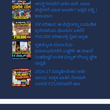
ಆಗಸ್ಟ್ 9ರವರೆಗೆ ಭಾರೀ ಮಳೆ: ಯಾವ
ಜಿಲ್ಲೆಗಳಿಗೆ ಯಾವ ಅಲರ್ಟ್? ಇಲ್ಲಿದೆ ಪಟ್ಟಿ |
ಹವಾಮಾನ
ಬೆಳೆ ಪರಿಹಾರ: ಈ ಜಿಲ್ಲೆಗಳನ್ನು ಬರಪೀಡಿತ
ಪ್ರದೇಶವೆಂದು ಘೋಷಿಸಿ! ಎಕರೆಗೆ
₹50,000 ಪರಿಹಾರಕ್ಕೆ ರೈತರ ಆಗ್ರಹ
ಗೃಹಜ್ಯೋತಿ ಯೋಜನೆಯ
ಫಲಾನುಭವಿಗಳಿಗೆ ಎಚ್ಚರಿಕೆ: ಈ ದಾಖಲೆ
ನೀಡದಿದ್ದರೆ ಉಚಿತ ವಿದ್ಯುತ್ ಸೌಲಭ್ಯ ಸ್ಥಗಿತ
ಸಾಧ್ಯತೆ
2026-27 ವಿದ್ಯಾರ್ಥಿವೇತನ ಅರ್ಜಿ
ಆರಂಭ: ಮಕ್ಕಳ ಖಾತೆಗೆ ನೇರವಾಗಿ
ಬರಲಿದೆ ₹25,000ವರೆಗೆ ಹಣ