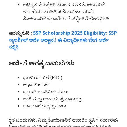
ಅಧಿಕೃತ ವೆಬ್‌ಸೈಟ್ ಮೂಲಕ ಕೂಡ ತೋಟಗಾರಿಕೆ
ಇಲಾಖೆಯ ಮಾಹಿತಿ ಪಡೆಯಬಹುದಾಗಿದೆ:
ತೋಟಗಾರಿಕೆ ಇಲಾಖೆಯ ವೆಬ್‌ಸೈಟ್ ಗೆ ಭೇಟಿ ನೀಡಿ
ಇದನ್ನು ಓದಿ :
SSP Scholarship 2025 Eligibility: SSP
ಸ್ಕಾಲರ್ಶಿಪ್ ಅರ್ಜಿ ಆಹ್ವಾನ.! ಈ ವಿದ್ಯಾರ್ಥಿಗಳು ಬೇಗ ಅರ್ಜಿ
ಸಲ್ಲಿಸಿ
ಅರ್ಜಿಗೆ ಅಗತ್ಯ ದಾಖಲೆಗಳು
ಭೂಮಿ ದಾಖಲೆ (RTC)
ಆಧಾರ್ ಕಾರ್ಡ್
ಬ್ಯಾಂಕ್ ಪಾಸ್‌ಬುಕ್ ನಕಲು
ಜಾತಿ ಮತ್ತು ಆದಾಯ ಪ್ರಮಾಣಪತ್ರ
ಭೂ ಮಾಲೀಕತ್ವ ಪ್ರಮಾಣ
ರೈತ ಬಂಧುಗಳು, ನಿಮ್ಮ ತೋಟಗಾರಿಕೆ ಆಧಾರಿತ ಕೃಷಿಗೆ ಸರ್ಕಾರವು
ನೀಡುತ್ತಿರುವ ಸಬ್ಸಿಡಿ ಯೋಜನೆಗಳನ್ನು ಅನುಕೂಲಪಡಿಸಿಕೊಳ್ಳಿ.