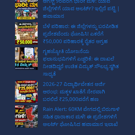
ಆಗಸ್ಟ್ 9ರವರೆಗೆ ಭಾರೀ ಮಳೆ: ಯಾವ
ಜಿಲ್ಲೆಗಳಿಗೆ ಯಾವ ಅಲರ್ಟ್? ಇಲ್ಲಿದೆ ಪಟ್ಟಿ |
ಹವಾಮಾನ
ಬೆಳೆ ಪರಿಹಾರ: ಈ ಜಿಲ್ಲೆಗಳನ್ನು ಬರಪೀಡಿತ
ಪ್ರದೇಶವೆಂದು ಘೋಷಿಸಿ! ಎಕರೆಗೆ
₹50,000 ಪರಿಹಾರಕ್ಕೆ ರೈತರ ಆಗ್ರಹ
ಗೃಹಜ್ಯೋತಿ ಯೋಜನೆಯ
ಫಲಾನುಭವಿಗಳಿಗೆ ಎಚ್ಚರಿಕೆ: ಈ ದಾಖಲೆ
ನೀಡದಿದ್ದರೆ ಉಚಿತ ವಿದ್ಯುತ್ ಸೌಲಭ್ಯ ಸ್ಥಗಿತ
ಸಾಧ್ಯತೆ
2026-27 ವಿದ್ಯಾರ್ಥಿವೇತನ ಅರ್ಜಿ
ಆರಂಭ: ಮಕ್ಕಳ ಖಾತೆಗೆ ನೇರವಾಗಿ
ಬರಲಿದೆ ₹25,000ವರೆಗೆ ಹಣ
Rain Alert: 60KM ವೇಗದಲ್ಲಿ ಬಿರುಗಾಳಿ
ಸಹಿತ ಧಾರಾಕಾರ ಮಳೆ! ಈ ಪ್ರದೇಶಗಳಿಗೆ
ಅಲರ್ಟ್ ಘೋಷಿಸಿದ ಹವಾಮಾನ ಇಲಾಖೆ