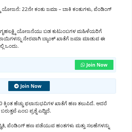
್ಮಿ ಯೋಜನೆ: 22ನೇ ಕಂತು ಜಮಾ – ಬಾಕಿ ಕಂತುಗಳು, ಪೆಂಡಿಂಗ್
 ಗೃಹಲಕ್ಷ್ಮಿ ಯೋಜನೆಯು ಬಡ ಕುಟುಂಬಗಳ ಮಹಿಳೆಯರಿಗೆ
 ರೂಪಾಯಿಗಳನ್ನು ನೇರವಾಗಿ ಬ್ಯಾಂಕ್ ಖಾತೆಗೆ ಜಮಾ ಮಾಡುವ ಈ
್ಲಿ ಒಂದು.
Join Now
Join Now
0 ಕ್ಕಿಂತ ಹೆಚ್ಚು ಫಲಾನುಭವಿಗಳ ಖಾತೆಗೆ ಹಣ ತಲುಪಿದೆ. ಆದರೆ
ತ್ತವೆ ಎಂಬ ಪ್ರಶ್ನೆ ಎದ್ದಿದೆ.
ಿತಿ, ಪೆಂಡಿಂಗ್ ಹಣ ಪಡೆಯುವ ಹಂತಗಳು ಮತ್ತು ಸಲಹೆಗಳನ್ನು