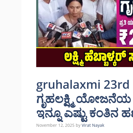
gruhalaxmi 23rd 
ಗೃಹಲಕ್ಷ್ಮಿ ಯೋಜನೆಯ
ಇನ್ನೂ ಎಷ್ಟು ಕಂತಿನ ಹ
November 12, 2025
by
Virat Nayak