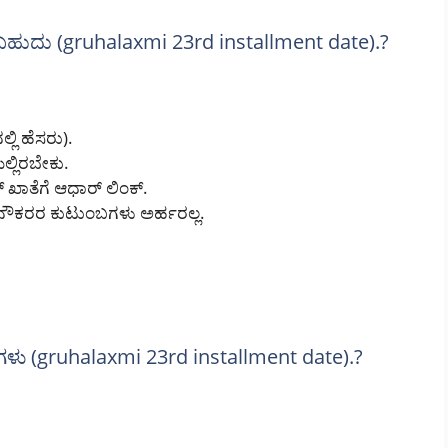
ದು (gruhalaxmi 23rd installment date).?
್ಲಿ ಹೆಸರು).
ಲ್ಲಿರಬೇಕು.
ಕ್ ಖಾತೆಗೆ ಆಧಾರ್ ಲಿಂಕ್.
ರಿ ನೌಕರರ ಕುಟುಂಬಗಳು ಅರ್ಹರಲ್ಲ.
ು (gruhalaxmi 23rd installment date).?