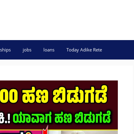
ships
jobs
loans
Today Adike Rete