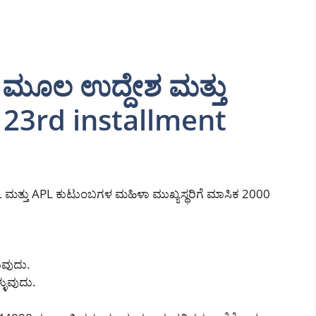
 ಮೂಲ ಉದ್ದೇಶ ಮತ್ತು
mi 23rd installment
L ಮತ್ತು APL ಕುಟುಂಬಗಳ ಮಹಿಳಾ ಮುಖ್ಯಸ್ಥರಿಗೆ ಮಾಸಿಕ 2000
ುವುದು.
ಳುವುದು.