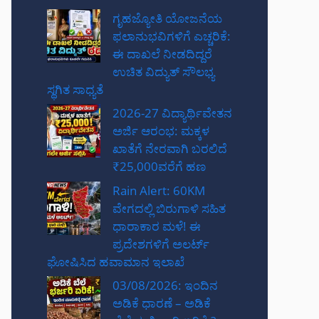
ಗೃಹಜ್ಯೋತಿ ಯೋಜನೆಯ
ಫಲಾನುಭವಿಗಳಿಗೆ ಎಚ್ಚರಿಕೆ:
ಈ ದಾಖಲೆ ನೀಡದಿದ್ದರೆ
ಉಚಿತ ವಿದ್ಯುತ್ ಸೌಲಭ್ಯ
ಸ್ಥಗಿತ ಸಾಧ್ಯತೆ
2026-27 ವಿದ್ಯಾರ್ಥಿವೇತನ
ಅರ್ಜಿ ಆರಂಭ: ಮಕ್ಕಳ
ಖಾತೆಗೆ ನೇರವಾಗಿ ಬರಲಿದೆ
₹25,000ವರೆಗೆ ಹಣ
Rain Alert: 60KM
ವೇಗದಲ್ಲಿ ಬಿರುಗಾಳಿ ಸಹಿತ
ಧಾರಾಕಾರ ಮಳೆ! ಈ
ಪ್ರದೇಶಗಳಿಗೆ ಅಲರ್ಟ್
ಘೋಷಿಸಿದ ಹವಾಮಾನ ಇಲಾಖೆ
03/08/2026: ಇಂದಿನ
ಅಡಿಕೆ ಧಾರಣೆ – ಅಡಿಕೆ