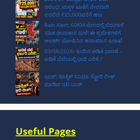
ಆರಂಭ: ಮಕ್ಕಳ ಖಾತೆಗೆ ನೇರವಾಗಿ
ಬರಲಿದೆ ₹25,000ವರೆಗೆ ಹಣ
Rain Alert: 60KM ವೇಗದಲ್ಲಿ ಬಿರುಗಾಳಿ
ಸಹಿತ ಧಾರಾಕಾರ ಮಳೆ! ಈ ಪ್ರದೇಶಗಳಿಗೆ
ಅಲರ್ಟ್ ಘೋಷಿಸಿದ ಹವಾಮಾನ ಇಲಾಖೆ
03/08/2026: ಇಂದಿನ ಅಡಿಕೆ ಧಾರಣೆ –
ಅಡಿಕೆ ಬೆಲೆಯಲ್ಲಿ ಭಾರಿ ಏರಿಕೆ.?
ಯಶ್: ಟಾಕ್ಸಿಕ್ ಸಿನಿಮಾ ಸ್ಟೋರಿ ಲೀಕ್
ಮಾಡಿದ ನಟ‌ ಯಶ್
Useful Pages