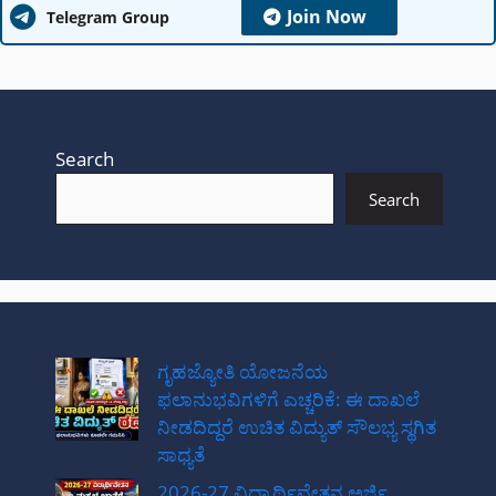
Join Now
Telegram Group
Search
Search
ಗೃಹಜ್ಯೋತಿ ಯೋಜನೆಯ
ಫಲಾನುಭವಿಗಳಿಗೆ ಎಚ್ಚರಿಕೆ: ಈ ದಾಖಲೆ
ನೀಡದಿದ್ದರೆ ಉಚಿತ ವಿದ್ಯುತ್ ಸೌಲಭ್ಯ ಸ್ಥಗಿತ
ಸಾಧ್ಯತೆ
2026-27 ವಿದ್ಯಾರ್ಥಿವೇತನ ಅರ್ಜಿ