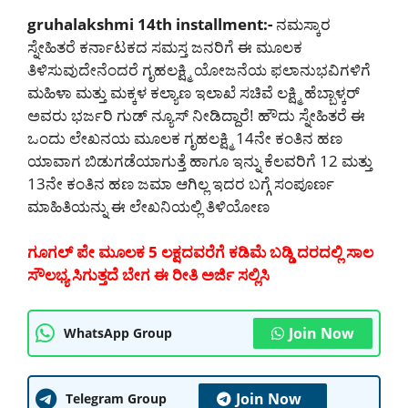
gruhalakshmi 14th installment:-
ನಮಸ್ಕಾರ
ಸ್ನೇಹಿತರೆ ಕರ್ನಾಟಕದ ಸಮಸ್ತ ಜನರಿಗೆ ಈ ಮೂಲಕ
ತಿಳಿಸುವುದೇನೆಂದರೆ ಗೃಹಲಕ್ಷ್ಮಿ ಯೋಜನೆಯ ಫಲಾನುಭವಿಗಳಿಗೆ
ಮಹಿಳಾ ಮತ್ತು ಮಕ್ಕಳ ಕಲ್ಯಾಣ ಇಲಾಖೆ ಸಚಿವೆ ಲಕ್ಷ್ಮಿ ಹೆಬ್ಬಾಳ್ಕರ್
ಅವರು ಭರ್ಜರಿ ಗುಡ್ ನ್ಯೂಸ್ ನೀಡಿದ್ದಾರೆ! ಹೌದು ಸ್ನೇಹಿತರೆ ಈ
ಒಂದು ಲೇಖನಯ ಮೂಲಕ ಗೃಹಲಕ್ಷ್ಮಿ 14ನೇ ಕಂತಿನ ಹಣ
ಯಾವಾಗ ಬಿಡುಗಡೆಯಾಗುತ್ತೆ ಹಾಗೂ ಇನ್ನು ಕೆಲವರಿಗೆ 12 ಮತ್ತು
13ನೇ ಕಂತಿನ ಹಣ ಜಮಾ ಆಗಿಲ್ಲ ಇದರ ಬಗ್ಗೆ ಸಂಪೂರ್ಣ
ಮಾಹಿತಿಯನ್ನು ಈ ಲೇಖನಿಯಲ್ಲಿ ತಿಳಿಯೋಣ
ಗೂಗಲ್ ಪೇ ಮೂಲಕ 5 ಲಕ್ಷದವರೆಗೆ ಕಡಿಮೆ ಬಡ್ಡಿ ದರದಲ್ಲಿ ಸಾಲ
ಸೌಲಭ್ಯ ಸಿಗುತ್ತದೆ ಬೇಗ ಈ ರೀತಿ ಅರ್ಜಿ ಸಲ್ಲಿಸಿ
Join Now
WhatsApp Group
Join Now
Telegram Group