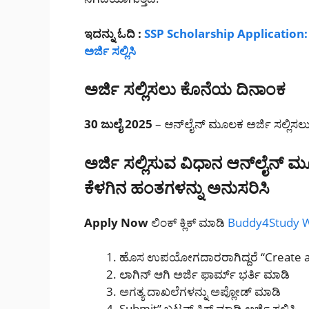
ಇದನ್ನು ಓದಿ :
SSP Scholarship Application: SSP
ಅರ್ಜಿ ಸಲ್ಲಿಸಿ
ಅರ್ಜಿ ಸಲ್ಲಿಸಲು ಕೊನೆಯ ದಿನಾಂಕ
30 ಜುಲೈ 2025
– ಆನ್‌ಲೈನ್ ಮೂಲಕ ಅರ್ಜಿ ಸಲ್ಲಿಸಲ
ಅರ್ಜಿ ಸಲ್ಲಿಸುವ ವಿಧಾನ
ಆನ್‌ಲೈನ್ ಮೂ
ಕೆಳಗಿನ ಹಂತಗಳನ್ನು ಅನುಸರಿಸಿ
Apply Now
ಲಿಂಕ್ ಕ್ಲಿಕ್ ಮಾಡಿ
Buddy4Study W
ಹೊಸ ಉಪಯೋಗದಾರರಾಗಿದ್ದರೆ “Create an
ಲಾಗಿನ್ ಆಗಿ ಅರ್ಜಿ ಫಾರ್ಮ್ ಭರ್ತಿ ಮಾಡಿ
ಅಗತ್ಯ ದಾಖಲೆಗಳನ್ನು ಅಪ್ಲೋಡ್ ಮಾಡಿ
Submit” ಬಟನ್ ಕ್ಲಿಕ್ ಮಾಡಿ ಅರ್ಜಿ ಸಲ್ಲಿಸಿ