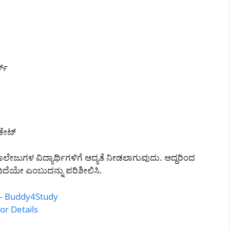
ಡ್
ಿಕೇಟ್
ಾಲೇಜುಗಳ ವಿದ್ಯಾರ್ಥಿಗಳಿಗೆ ಆದ್ಯತೆ ನೀಡಲಾಗುವುದು. ಆದ್ದರಿಂದ
ದಿದೆಯೇ ಎಂಬುದನ್ನು ಪರಿಶೀಲಿಸಿ.
– Buddy4Study
or Details