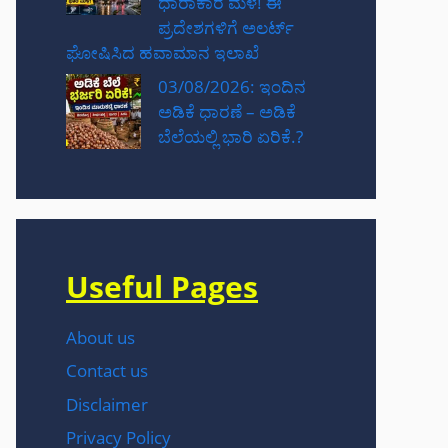
ಧಾರಾಕಾರ ಮಳೆ! ಈ
ಪ್ರದೇಶಗಳಿಗೆ ಅಲರ್ಟ್
ಘೋಷಿಸಿದ ಹವಾಮಾನ ಇಲಾಖೆ
03/08/2026: ಇಂದಿನ
ಅಡಿಕೆ ಧಾರಣೆ – ಅಡಿಕೆ
ಬೆಲೆಯಲ್ಲಿ ಭಾರಿ ಏರಿಕೆ.?
Useful Pages
About us
Contact us
Disclaimer
Privacy Policy