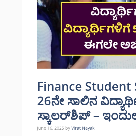
Finance Student 
26ನೇ ಸಾಲಿನ ವಿದ್ಯಾರ್
ಸ್ಕಾಲರ್‌ಶಿಪ್ – ಇಂದುಲೇ
June 16, 2025
by
Virat Nayak