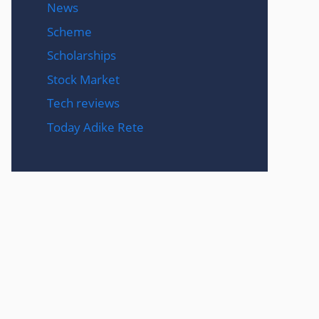
News
Scheme
Scholarships
Stock Market
Tech reviews
Today Adike Rete