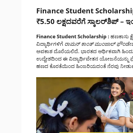
Finance Student Scholarsh
₹5.50 ಲಕ್ಷದವರೆಗೆ ಸ್ಕಾಲರ್‌ಶಿಪ್ – ಇಂ
Finance Student Scholarship :
ಹಣಕಾಸು ಕ್ಷ
ವಿದ್ಯಾರ್ಥಿಗಳಿಗೆ
ರಾಮನ್ ಕಾಂತ್ ಮುಂಜಾಲ್ ಫೌಂಡೇ
ಅವಕಾಶ ದೊರೆಯಲಿದೆ. ಭಾರತದ ಆರ್ಥಿಕವಾಗಿ ಹಿಂದುಳಿದ
ಉದ್ದೇಶದಿಂದ ಈ ವಿದ್ಯಾರ್ಥಿವೇತನ ಯೋಜನೆಯನ್ನು ಘೋಷಿಸ
ಹಣದ ಕೊರತೆಯಿಂದ ಹಿಂಜರಿಯದಂತೆ ನೆರವು ನೀಡುವ