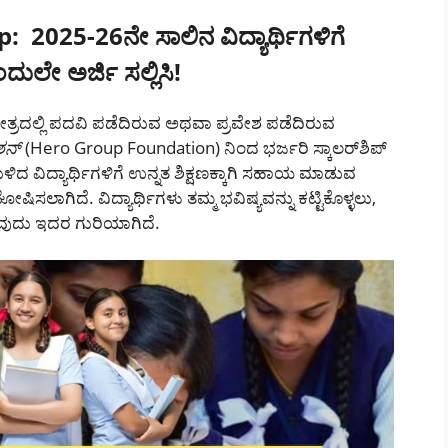
ip:
2025-26ನೇ ಸಾಲಿನ
ವಿದ್ಯಾರ್ಥಿಗಳಿಗೆ
ದುಲೇ ಅರ್ಜಿ ಸಲ್ಲಿಸಿ!
ೇತ್ರದಲ್ಲಿ ಪದವಿ ಪಡೆದಿರುವ ಅಥವಾ ಪ್ರವೇಶ ಪಡೆದಿರುವ
ಶನ್
(Hero Group Foundation) ನಿಂದ ಭರ್ಜರಿ ಸ್ಕಾಲರ್‌ಶಿಪ್
 ವಿದ್ಯಾರ್ಥಿಗಳಿಗೆ ಉನ್ನತ ಶಿಕ್ಷಣಕ್ಕಾಗಿ ಸಹಾಯ ಮಾಡುವ
ಲಾಗಿದೆ. ವಿದ್ಯಾರ್ಥಿಗಳು ತಮ್ಮ ಭವಿಷ್ಯವನ್ನು ಕಟ್ಟಿಕೊಳ್ಳಲು,
ುದು ಇದರ ಗುರಿಯಾಗಿದೆ.