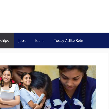
ships
jobs
loans
Today Adike Rete