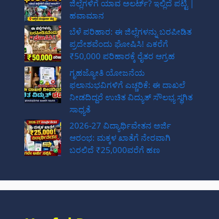
ಜಿಲ್ಲೆಗಳಿಗೆ ಯಾವ ಅಲರ್ಟ್? ಇಲ್ಲಿದೆ ಪಟ್ಟಿ |
ಹವಾಮಾನ
ಬೆಳೆ ಪರಿಹಾರ: ಈ ಜಿಲ್ಲೆಗಳನ್ನು ಬರಪೀಡಿತ
ಪ್ರದೇಶವೆಂದು ಘೋಷಿಸಿ! ಎಕರೆಗೆ
₹50,000 ಪರಿಹಾರಕ್ಕೆ ರೈತರ ಆಗ್ರಹ
ಗೃಹಜ್ಯೋತಿ ಯೋಜನೆಯ
ಫಲಾನುಭವಿಗಳಿಗೆ ಎಚ್ಚರಿಕೆ: ಈ ದಾಖಲೆ
ನೀಡದಿದ್ದರೆ ಉಚಿತ ವಿದ್ಯುತ್ ಸೌಲಭ್ಯ ಸ್ಥಗಿತ
ಸಾಧ್ಯತೆ
2026-27 ವಿದ್ಯಾರ್ಥಿವೇತನ ಅರ್ಜಿ
ಆರಂಭ: ಮಕ್ಕಳ ಖಾತೆಗೆ ನೇರವಾಗಿ
ಬರಲಿದೆ ₹25,000ವರೆಗೆ ಹಣ