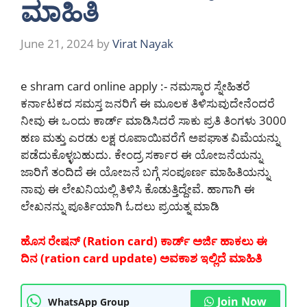
ಮಾಹಿತಿ
June 21, 2024
by
Virat Nayak
e shram card online apply :- ನಮಸ್ಕಾರ ಸ್ನೇಹಿತರೆ
ಕರ್ನಾಟಕದ ಸಮಸ್ತ ಜನರಿಗೆ ಈ ಮೂಲಕ ತಿಳಿಸುವುದೇನೆಂದರೆ
ನೀವು ಈ ಒಂದು ಕಾರ್ಡ್ ಮಾಡಿಸಿದರೆ ಸಾಕು ಪ್ರತಿ ತಿಂಗಳು 3000
ಹಣ ಮತ್ತು ಎರಡು ಲಕ್ಷ ರೂಪಾಯಿವರೆಗೆ ಅಪಘಾತ ವಿಮೆಯನ್ನು
ಪಡೆದುಕೊಳ್ಳಬಹುದು. ಕೇಂದ್ರ ಸರ್ಕಾರ ಈ ಯೋಜನೆಯನ್ನು
ಜಾರಿಗೆ ತಂದಿದೆ ಈ ಯೋಜನೆ ಬಗ್ಗೆ ಸಂಪೂರ್ಣ ಮಾಹಿತಿಯನ್ನು
ನಾವು ಈ ಲೇಖನಿಯಲ್ಲಿ ತಿಳಿಸಿ ಕೊಡುತ್ತಿದ್ದೇವೆ. ಹಾಗಾಗಿ ಈ
ಲೇಖನನ್ನು ಪೂರ್ತಿಯಾಗಿ ಓದಲು ಪ್ರಯತ್ನ ಮಾಡಿ
ಹೊಸ ರೇಷನ್ (Ration card) ಕಾರ್ಡ್ ಅರ್ಜಿ ಹಾಕಲು ಈ
ದಿನ (ration card update) ಅವಕಾಶ ಇಲ್ಲಿದೆ ಮಾಹಿತಿ
Join Now
WhatsApp Group