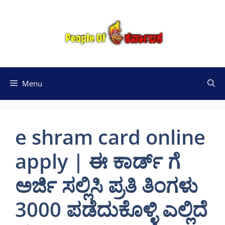
Skip
to
content
Menu
e shram card online
apply | ಈ ಕಾರ್ಡ್ ಗೆ
ಅರ್ಜಿ ಸಲ್ಲಿಸಿ ಪ್ರತಿ ತಿಂಗಳು
3000 ಪಡೆದುಕೊಳ್ಳಿ ಎಲ್ಲಿದೆ