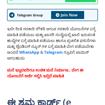
Join Now
Telegram Group
ಇದೇ ರೀತಿ ಸರಕಾರಿ ನೌಕರಿ ಆಗುವ ಸರಕಾರಿ ಯೋಜನೆಗಳ ಬಗ್ಗೆ
ಮಾಹಿತಿ ಪಡೆಯಲು ಮತ್ತು ಖಾಸಗಿ ಸಂಸ್ಥೆಯಲ್ಲಿ ಖಾಲಿ ಇರುವಂತೆ
ಹುದ್ದೆಗಳ ಬಗ್ಗೆ ಮಾಹಿತಿ ಪಡೆಯಲು ಹಾಗೂ ಪ್ರಚಲಿತ ಘಟನೆಗಳು
ಮತ್ತು ಟ್ರೆಂಡಿಂಗ್ ನ್ಯೂಸ್ ಗಳ ಬಗ್ಗೆ ಮಾಹಿತಿ ಬೇಗ ಪಡೆಯಬೇಕು
ಅಂದರೆ
WhatsApp
&
Telegram
ಗ್ರೂಪಿಗೆ ಜಾಯಿನ್
ಆಗಬಹುದು
ಮನೆ ಇಲ್ಲದವರಿಗೂ ಉಚಿತ ಮನೆ ನಿರ್ಮಾಣ.. ಬೇಗ ಈ
ಯೋಜನೆಗೆ ಅರ್ಜಿ ಸಲ್ಲಿಸಿ ಇಲ್ಲಿದೆ ಮಾಹಿತಿ
ಈ ಶ್ರಮ ಕಾರ್ಡ್ (e