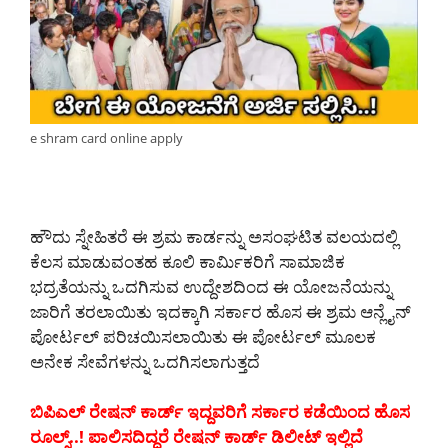
e shram card online apply
ಹೌದು ಸ್ನೇಹಿತರೆ ಈ ಶ್ರಮ ಕಾರ್ಡನ್ನು ಅಸಂಘಟಿತ ವಲಯದಲ್ಲಿ
ಕೆಲಸ ಮಾಡುವಂತಹ ಕೂಲಿ ಕಾರ್ಮಿಕರಿಗೆ ಸಾಮಾಜಿಕ
ಭದ್ರತೆಯನ್ನು ಒದಗಿಸುವ ಉದ್ದೇಶದಿಂದ ಈ ಯೋಜನೆಯನ್ನು
ಜಾರಿಗೆ ತರಲಾಯಿತು ಇದಕ್ಕಾಗಿ ಸರ್ಕಾರ ಹೊಸ ಈ ಶ್ರಮ ಆನ್ಲೈನ್
ಪೋರ್ಟಲ್ ಪರಿಚಯಿಸಲಾಯಿತು ಈ ಪೋರ್ಟಲ್ ಮೂಲಕ
ಅನೇಕ ಸೇವೆಗಳನ್ನು ಒದಗಿಸಲಾಗುತ್ತದೆ
ಬಿಪಿಎಲ್ ರೇಷನ್ ಕಾರ್ಡ್ ಇದ್ದವರಿಗೆ ಸರ್ಕಾರ ಕಡೆಯಿಂದ ಹೊಸ
ರೂಲ್ಸ್..! ಪಾಲಿಸದಿದ್ದರೆ ರೇಷನ್ ಕಾರ್ಡ್ ಡಿಲೀಟ್ ಇಲ್ಲಿದೆ