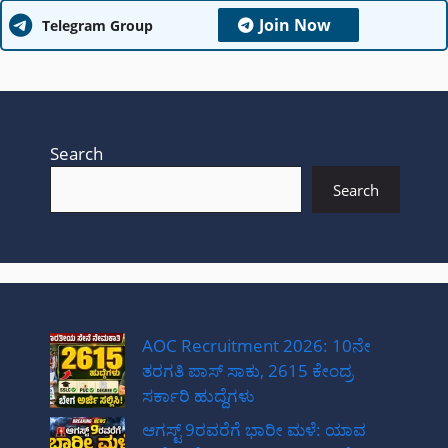
Join Now
Telegram Group
Search
Search
AOC Recruitment 2026: 10ನೇ
ತರಗತಿ ಪಾಸ್ ಸಾಕು, 2615 ಕೇಂದ್ರ
ಸರ್ಕಾರಿ ಹುದ್ದೆಗಳು
ಆಗಸ್ಟ್ 9ರವರೆಗೆ ಭಾರೀ ಮಳೆ: ಯಾವ