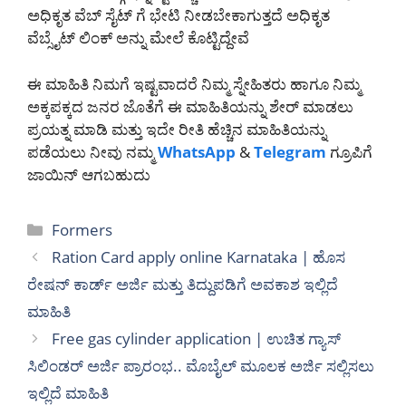
ಅಧಿಕೃತ ವೆಬ್ ಸೈಟ್ ಗೆ ಭೇಟಿ ನೀಡಬೇಕಾಗುತ್ತದೆ ಅಧಿಕೃತ
ವೆಬ್ಸೈಟ್ ಲಿಂಕ್ ಅನ್ನು ಮೇಲೆ ಕೊಟ್ಟಿದ್ದೇವೆ
ಈ ಮಾಹಿತಿ ನಿಮಗೆ ಇಷ್ಟವಾದರೆ ನಿಮ್ಮ ಸ್ನೇಹಿತರು ಹಾಗೂ ನಿಮ್ಮ
ಅಕ್ಕಪಕ್ಕದ ಜನರ ಜೊತೆಗೆ ಈ ಮಾಹಿತಿಯನ್ನು ಶೇರ್ ಮಾಡಲು
ಪ್ರಯತ್ನ ಮಾಡಿ ಮತ್ತು ಇದೇ ರೀತಿ ಹೆಚ್ಚಿನ ಮಾಹಿತಿಯನ್ನು
ಪಡೆಯಲು ನೀವು ನಮ್ಮ
WhatsApp
&
Telegram
ಗ್ರೂಪಿಗೆ
ಜಾಯಿನ್ ಆಗಬಹುದು
Categories
Formers
Ration Card apply online Karnataka | ಹೊಸ
ರೇಷನ್ ಕಾರ್ಡ್ ಅರ್ಜಿ ಮತ್ತು ತಿದ್ದುಪಡಿಗೆ ಅವಕಾಶ ಇಲ್ಲಿದೆ
ಮಾಹಿತಿ
Free gas cylinder application | ಉಚಿತ ಗ್ಯಾಸ್
ಸಿಲಿಂಡರ್ ಅರ್ಜಿ ಪ್ರಾರಂಭ.. ಮೊಬೈಲ್ ಮೂಲಕ ಅರ್ಜಿ ಸಲ್ಲಿಸಲು
ಇಲ್ಲಿದೆ ಮಾಹಿತಿ