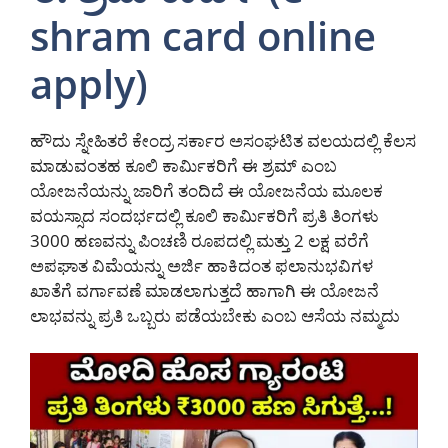
shram card online
apply)
ಹೌದು ಸ್ನೇಹಿತರೆ ಕೇಂದ್ರ ಸರ್ಕಾರ ಅಸಂಘಟಿತ ವಲಯದಲ್ಲಿ ಕೆಲಸ
ಮಾಡುವಂತಹ ಕೂಲಿ ಕಾರ್ಮಿಕರಿಗೆ ಈ ಶ್ರಮ್ ಎಂಬ
ಯೋಜನೆಯನ್ನು ಜಾರಿಗೆ ತಂದಿದೆ ಈ ಯೋಜನೆಯ ಮೂಲಕ
ವಯಸ್ಸಾದ ಸಂದರ್ಭದಲ್ಲಿ ಕೂಲಿ ಕಾರ್ಮಿಕರಿಗೆ ಪ್ರತಿ ತಿಂಗಳು
3000 ಹಣವನ್ನು ಪಿಂಚಣಿ ರೂಪದಲ್ಲಿ ಮತ್ತು 2 ಲಕ್ಷ ವರೆಗೆ
ಅಪಘಾತ ವಿಮೆಯನ್ನು ಅರ್ಜಿ ಹಾಕಿದಂತ ಫಲಾನುಭವಿಗಳ
ಖಾತೆಗೆ ವರ್ಗಾವಣೆ ಮಾಡಲಾಗುತ್ತದೆ ಹಾಗಾಗಿ ಈ ಯೋಜನೆ
ಲಾಭವನ್ನು ಪ್ರತಿ ಒಬ್ಬರು ಪಡೆಯಬೇಕು ಎಂಬ ಆಸೆಯ ನಮ್ಮದು