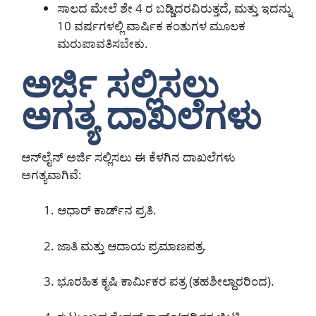
ಸಾಲದ ಮೇಲೆ ಶೇ 4 ರ ಬಡ್ಡಿದರವಿರುತ್ತದೆ, ಮತ್ತು ಇದನ್ನು
10 ವರ್ಷಗಳಲ್ಲಿ ವಾರ್ಷಿಕ ಕಂತುಗಳ ಮೂಲಕ
ಮರುಪಾವತಿಸಬೇಕು.
ಅರ್ಜಿ ಸಲ್ಲಿಸಲು
ಅಗತ್ಯ ದಾಖಲೆಗಳು
ಆನ್‌ಲೈನ್ ಅರ್ಜಿ ಸಲ್ಲಿಸಲು ಈ ಕೆಳಗಿನ ದಾಖಲೆಗಳು
ಅಗತ್ಯವಾಗಿವೆ:
ಆಧಾರ್ ಕಾರ್ಡ್‌ನ ಪ್ರತಿ.
ಜಾತಿ ಮತ್ತು ಆದಾಯ ಪ್ರಮಾಣಪತ್ರ.
ಭೂರಹಿತ ಕೃಷಿ ಕಾರ್ಮಿಕರ ಪತ್ರ (ತಹಶೀಲ್ದಾರರಿಂದ).