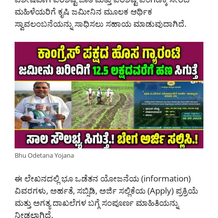
ಮಹಿಳೆಯರಿಗೆ ಕೃಷಿ ಜಮೀನಿನ ಮೂಲಕ ಆರ್ಥಿಕ
ಸ್ವಾವಲಂಬನೆಯನ್ನು ಸಾಧಿಸಲು ಸಹಾಯ ಮಾಡುವುದಾಗಿದೆ.
Bhu Odetana Yojana
ಈ ಲೇಖನದಲ್ಲಿ ಭೂ ಒಡೆತನ ಯೋಜನೆಯ (information)
ವಿವರಗಳು, ಅರ್ಹತೆ, ಸಬ್ಸಿಡಿ, ಅರ್ಜಿ ಸಲ್ಲಿಕೆಯ (Apply) ಪ್ರಕ್ರಿಯೆ
ಮತ್ತು ಅಗತ್ಯ ದಾಖಲೆಗಳ ಬಗ್ಗೆ ಸಂಪೂರ್ಣ ಮಾಹಿತಿಯನ್ನು
ನೀಡಲಾಗಿದೆ.