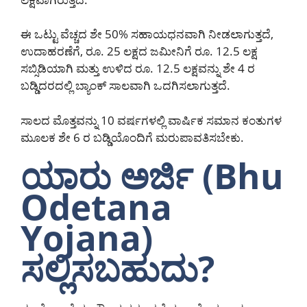
ಈ ಒಟ್ಟು ವೆಚ್ಚದ ಶೇ 50% ಸಹಾಯಧನವಾಗಿ ನೀಡಲಾಗುತ್ತದೆ,
ಉದಾಹರಣೆಗೆ, ರೂ. 25 ಲಕ್ಷದ ಜಮೀನಿಗೆ ರೂ. 12.5 ಲಕ್ಷ
ಸಬ್ಸಿಡಿಯಾಗಿ ಮತ್ತು ಉಳಿದ ರೂ. 12.5 ಲಕ್ಷವನ್ನು ಶೇ 4 ರ
ಬಡ್ಡಿದರದಲ್ಲಿ ಬ್ಯಾಂಕ್ ಸಾಲವಾಗಿ ಒದಗಿಸಲಾಗುತ್ತದೆ.
ಸಾಲದ ಮೊತ್ತವನ್ನು 10 ವರ್ಷಗಳಲ್ಲಿ ವಾರ್ಷಿಕ ಸಮಾನ ಕಂತುಗಳ
ಮೂಲಕ ಶೇ 6 ರ ಬಡ್ಡಿಯೊಂದಿಗೆ ಮರುಪಾವತಿಸಬೇಕು.
ಯಾರು ಅರ್ಜಿ (Bhu
Odetana
Yojana)
ಸಲ್ಲಿಸಬಹುದು?