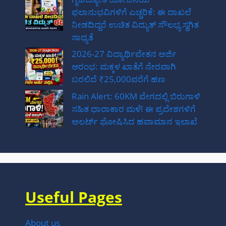
ಫಲಾನುಭವಿಗಳಿಗೆ ಎಚ್ಚರಿಕೆ: ಈ ದಾಖಲೆ
ನೀಡದಿದ್ದರೆ ಉಚಿತ ವಿದ್ಯುತ್ ಸೌಲಭ್ಯ ಸ್ಥಗಿತ
ಸಾಧ್ಯತೆ
2026-27 ವಿದ್ಯಾರ್ಥಿವೇತನ ಅರ್ಜಿ
ಆರಂಭ: ಮಕ್ಕಳ ಖಾತೆಗೆ ನೇರವಾಗಿ
ಬರಲಿದೆ ₹25,000ವರೆಗೆ ಹಣ
Rain Alert: 60KM ವೇಗದಲ್ಲಿ ಬಿರುಗಾಳಿ
ಸಹಿತ ಧಾರಾಕಾರ ಮಳೆ! ಈ ಪ್ರದೇಶಗಳಿಗೆ
ಅಲರ್ಟ್ ಘೋಷಿಸಿದ ಹವಾಮಾನ ಇಲಾಖೆ
Useful Pages
About us