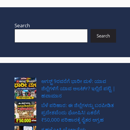
Search
Search
ಆಗಸ್ಟ್ 9ರವರೆಗೆ ಭಾರೀ ಮಳೆ: ಯಾವ
ಜಿಲ್ಲೆಗಳಿಗೆ ಯಾವ ಅಲರ್ಟ್? ಇಲ್ಲಿದೆ ಪಟ್ಟಿ |
ಹವಾಮಾನ
ಬೆಳೆ ಪರಿಹಾರ: ಈ ಜಿಲ್ಲೆಗಳನ್ನು ಬರಪೀಡಿತ
ಪ್ರದೇಶವೆಂದು ಘೋಷಿಸಿ! ಎಕರೆಗೆ
₹50,000 ಪರಿಹಾರಕ್ಕೆ ರೈತರ ಆಗ್ರಹ
ಗೃಹಜ್ಯೋತಿ ಯೋಜನೆಯ