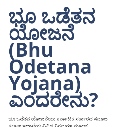
ಭೂ ಒಡೆತನ
ಯೋಜನೆ
(Bhu
Odetana
Yojana)
ಎಂದರೇನು?
ಭೂ ಒಡೆತನ ಯೋಜನೆಯು ಕರ್ನಾಟಕ ಸರ್ಕಾರದ ಸಮಾಜ
ಕಲ್ಯಾಣ ಇಲಾಖೆಯ ವಿವಿಧ ನಿಗಮಗಳ ಮೂಲಕ