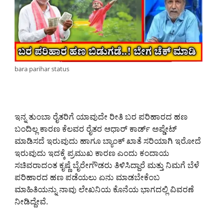
bara parihar status
ಇನ್ನ ತುಂಬಾ ರೈತರಿಗೆ ಯಾವುದೇ ರೀತಿ ಬರ ಪರಿಹಾರದ ಹಣ
ಬಂದಿಲ್ಲ ಕಾರಣ ಕೆಲವರ ರೈತರ ಆಧಾರ್ ಕಾರ್ಡ್ ಅಪ್ಡೇಟ್
ಮಾಡಿಸದೆ ಇರುವುದು ಹಾಗೂ ಬ್ಯಾಂಕ್ ಖಾತೆ ಸರಿಯಾಗಿ ಇರೋದೆ
ಇರುವುದು ಇದಕ್ಕೆ ಪ್ರಮುಖ ಕಾರಣ ಎಂದು ಕಂದಾಯ
ಸಚಿವರಾದಂತ ಕೃಷ್ಣೆ ಬೈರೇಗೌಡರು ತಿಳಿಸಿದ್ದಾರೆ ಮತ್ತು ನಿಮಗೆ ಬೆಳೆ
ಪರಿಹಾರದ ಹಣ ಪಡೆಯಲು ಏನು ಮಾಡಬೇಕೆಂಬ
ಮಾಹಿತಿಯನ್ನು ನಾವು ಲೇಖನಿಯ ಕೊನೆಯ ಭಾಗದಲ್ಲಿ ವಿವರಣೆ
ನೀಡಿದ್ದೇವೆ.