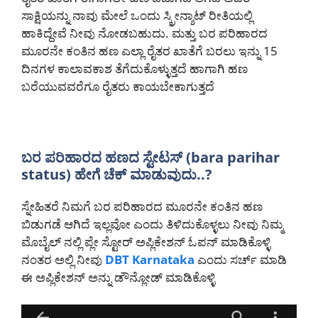
ಸಾಕ್ಷಿಯನ್ನು ನಾವು ಮೇಲೆ ಒಂದು ಸ್ಕ್ರೀನ್ಶಾಟ್ ರೀತಿಯಲ್ಲಿ
ಹಾಕಿದ್ದೇವೆ ನೀವು ನೋಡಬಹುದು. ಮತ್ತು ಬರ ಪರಿಹಾರದ
ಮೂರನೇ ಕಂತಿನ ಹಣ ಎಲ್ಲಾ ರೈತರ ಖಾತೆಗೆ ಬರಲು ಇನ್ನು 15
ದಿನಗಳ ಕಾಲಾವಕಾಶ ತೆಗೆದುಕೊಳ್ಳುತ್ತದೆ ಹಾಗಾಗಿ ಹಣ
ಬರೆಯುವವರೆಗೂ ರೈತರು ಕಾಯಬೇಕಾಗುತ್ತದೆ
ಬರ ಪರಿಹಾರದ ಹಣದ ಸ್ಟೇಟಸ್ (bara parihar
status) ಹೇಗೆ ಚೆಕ್ ಮಾಡುವುದು..?
ಸ್ನೇಹಿತರೆ ನಿಮಗೆ ಬರ ಪರಿಹಾರದ ಮೂರನೇ ಕಂತಿನ ಹಣ
ಬಿಡುಗಡೆ ಆಗಿದೆ ಇಲ್ಲವೋ ಎಂದು ತಿಳಿದುಕೊಳ್ಳಲು ನೀವು ನಿಮ್ಮ
ಮೊಬೈಲ್ ನಲ್ಲಿ ಪ್ಲೇ ಸ್ಟೋರ್ ಅಪ್ಲಿಕೇಶನ್ ಓಪನ್ ಮಾಡಿಕೊಳ್ಳಿ
ನಂತರ ಅಲ್ಲಿ ನೀವು
DBT Karnataka
ಎಂದು ಸರ್ಚ್ ಮಾಡಿ
ಈ ಅಪ್ಲಿಕೇಶನ್ ಅನ್ನು ಡೌನ್ಲೋಡ್ ಮಾಡಿಕೊಳ್ಳಿ