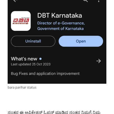
bara parihar status
ನಂತರ ಈ ಅಪ್ಲಿಕೇಶನ್ ಓಪನ್ ಮಾಡಿದ ನಂತರ ನಿಮಗೆ ನಿಮ್ಮ