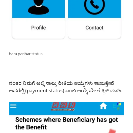
bara parihar status
ನಂತರ ನಿಮಗೆ ಅಲ್ಲಿ ನಾಲ್ಕು ರೀತಿಯ ಆಯ್ಕೆಗಳು ಕಾಣುತ್ತೇವೆ
ಅದರಲ್ಲಿ (payment status) ಎಂಬ ಆಯ್ಕೆ ಮೇಲೆ ಕ್ಲಿಕ್ ಮಾಡಿ.