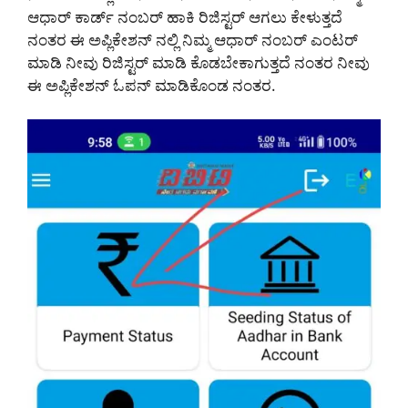
ಆಧಾರ್ ಕಾರ್ಡ್ ನಂಬರ್ ಹಾಕಿ ರಿಜಿಸ್ಟರ್ ಆಗಲು ಕೇಳುತ್ತದೆ
ನಂತರ ಈ ಅಪ್ಲಿಕೇಶನ್ ನಲ್ಲಿ ನಿಮ್ಮ ಆಧಾರ್ ನಂಬರ್ ಎಂಟರ್
ಮಾಡಿ ನೀವು ರಿಜಿಸ್ಟರ್ ಮಾಡಿ ಕೊಡಬೇಕಾಗುತ್ತದೆ ನಂತರ ನೀವು
ಈ ಅಪ್ಲಿಕೇಶನ್ ಓಪನ್ ಮಾಡಿಕೊಂಡ ನಂತರ.