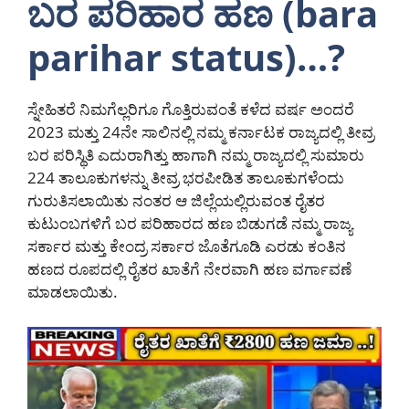
ಬರ ಪರಿಹಾರ ಹಣ (bara
parihar status)…?
ಸ್ನೇಹಿತರೆ ನಿಮಗೆಲ್ಲರಿಗೂ ಗೊತ್ತಿರುವಂತೆ ಕಳೆದ ವರ್ಷ ಅಂದರೆ
2023 ಮತ್ತು 24ನೇ ಸಾಲಿನಲ್ಲಿ ನಮ್ಮ ಕರ್ನಾಟಕ ರಾಜ್ಯದಲ್ಲಿ ತೀವ್ರ
ಬರ ಪರಿಸ್ಥಿತಿ ಎದುರಾಗಿತ್ತು ಹಾಗಾಗಿ ನಮ್ಮ ರಾಜ್ಯದಲ್ಲಿ ಸುಮಾರು
224 ತಾಲೂಕುಗಳನ್ನು ತೀವ್ರ ಭರಪೀಡಿತ ತಾಲೂಕುಗಳೆಂದು
ಗುರುತಿಸಲಾಯಿತು ನಂತರ ಆ ಜಿಲ್ಲೆಯಲ್ಲಿರುವಂತ ರೈತರ
ಕುಟುಂಬಗಳಿಗೆ ಬರ ಪರಿಹಾರದ ಹಣ ಬಿಡುಗಡೆ ನಮ್ಮ ರಾಜ್ಯ
ಸರ್ಕಾರ ಮತ್ತು ಕೇಂದ್ರ ಸರ್ಕಾರ ಜೊತೆಗೂಡಿ ಎರಡು ಕಂತಿನ
ಹಣದ ರೂಪದಲ್ಲಿ ರೈತರ ಖಾತೆಗೆ ನೇರವಾಗಿ ಹಣ ವರ್ಗಾವಣೆ
ಮಾಡಲಾಯಿತು.