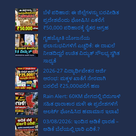
ಬೆಳೆ ಪರಿಹಾರ: ಈ ಜಿಲ್ಲೆಗಳನ್ನು ಬರಪೀಡಿತ
ಪ್ರದೇಶವೆಂದು ಘೋಷಿಸಿ! ಎಕರೆಗೆ
₹50,000 ಪರಿಹಾರಕ್ಕೆ ರೈತರ ಆಗ್ರಹ
ಗೃಹಜ್ಯೋತಿ ಯೋಜನೆಯ
ಫಲಾನುಭವಿಗಳಿಗೆ ಎಚ್ಚರಿಕೆ: ಈ ದಾಖಲೆ
ನೀಡದಿದ್ದರೆ ಉಚಿತ ವಿದ್ಯುತ್ ಸೌಲಭ್ಯ ಸ್ಥಗಿತ
ಸಾಧ್ಯತೆ
2026-27 ವಿದ್ಯಾರ್ಥಿವೇತನ ಅರ್ಜಿ
ಆರಂಭ: ಮಕ್ಕಳ ಖಾತೆಗೆ ನೇರವಾಗಿ
ಬರಲಿದೆ ₹25,000ವರೆಗೆ ಹಣ
Rain Alert: 60KM ವೇಗದಲ್ಲಿ ಬಿರುಗಾಳಿ
ಸಹಿತ ಧಾರಾಕಾರ ಮಳೆ! ಈ ಪ್ರದೇಶಗಳಿಗೆ
ಅಲರ್ಟ್ ಘೋಷಿಸಿದ ಹವಾಮಾನ ಇಲಾಖೆ
03/08/2026: ಇಂದಿನ ಅಡಿಕೆ ಧಾರಣೆ –
ಅಡಿಕೆ ಬೆಲೆಯಲ್ಲಿ ಭಾರಿ ಏರಿಕೆ.?