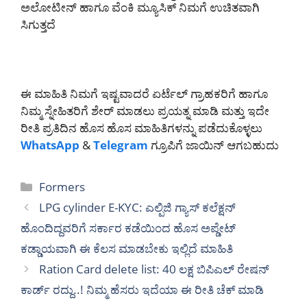
ಅಲೋಟೀನ್ ಹಾಗೂ ವೆಂಕಿ ಮ್ಯೂಸಿಕ್ ನಿಮಗೆ ಉಚಿತವಾಗಿ
ಸಿಗುತ್ತದೆ
ಈ ಮಾಹಿತಿ ನಿಮಗೆ ಇಷ್ಟವಾದರೆ ಏರ್ಟೆಲ್ ಗ್ರಾಹಕರಿಗೆ ಹಾಗೂ
ನಿಮ್ಮ ಸ್ನೇಹಿತರಿಗೆ ಶೇರ್ ಮಾಡಲು ಪ್ರಯತ್ನ ಮಾಡಿ ಮತ್ತು ಇದೇ
ರೀತಿ ಪ್ರತಿದಿನ ಹೊಸ ಹೊಸ ಮಾಹಿತಿಗಳನ್ನು ಪಡೆದುಕೊಳ್ಳಲು
WhatsApp
&
Telegram
ಗ್ರೂಪಿಗೆ ಜಾಯಿನ್ ಆಗಬಹುದು
Categories
Formers
LPG cylinder E-KYC: ಎಲ್ಪಿಜಿ ಗ್ಯಾಸ್ ಕಲೆಕ್ಷನ್
ಹೊಂದಿದ್ದವರಿಗೆ ಸರ್ಕಾರ ಕಡೆಯಿಂದ ಹೊಸ ಅಪ್ಡೇಟ್
ಕಡ್ಡಾಯವಾಗಿ ಈ ಕೆಲಸ ಮಾಡಬೇಕು ಇಲ್ಲಿದೆ ಮಾಹಿತಿ
Ration Card delete list: 40 ಲಕ್ಷ ಬಿಪಿಎಲ್ ರೇಷನ್
ಕಾರ್ಡ್ ರದ್ದು..! ನಿಮ್ಮ ಹೆಸರು ಇದೆಯಾ ಈ ರೀತಿ ಚೆಕ್ ಮಾಡಿ