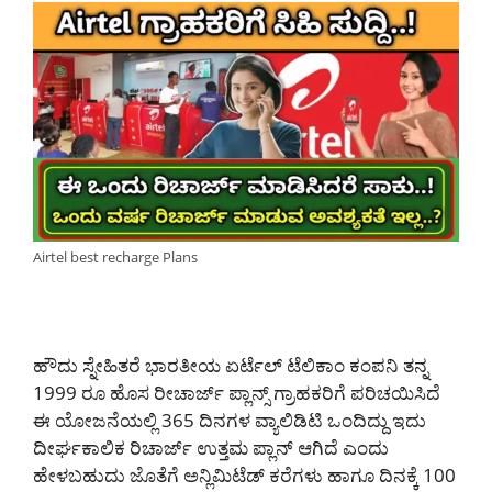
Airtel best recharge Plans
ಹೌದು ಸ್ನೇಹಿತರೆ ಭಾರತೀಯ ಏರ್ಟೆಲ್ ಟೆಲಿಕಾಂ ಕಂಪನಿ ತನ್ನ
1999 ರೂ ಹೊಸ ರೀಚಾರ್ಜ್ ಪ್ಲಾನ್ಸ್ ಗ್ರಾಹಕರಿಗೆ ಪರಿಚಯಿಸಿದೆ
ಈ ಯೋಜನೆಯಲ್ಲಿ 365 ದಿನಗಳ ವ್ಯಾಲಿಡಿಟಿ ಒಂದಿದ್ದು ಇದು
ದೀರ್ಘಕಾಲಿಕ ರಿಚಾರ್ಜ್ ಉತ್ತಮ ಪ್ಲಾನ್ ಆಗಿದೆ ಎಂದು
ಹೇಳಬಹುದು ಜೊತೆಗೆ ಅನ್ಲಿಮಿಟೆಡ್ ಕರೆಗಳು ಹಾಗೂ ದಿನಕ್ಕೆ 100