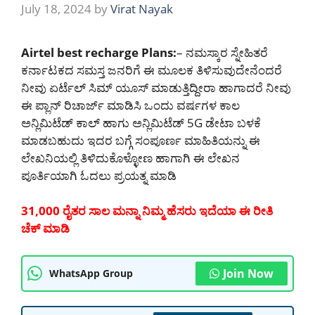
July 18, 2024
by
Virat Nayak
Airtel best recharge Plans:
– ನಮಸ್ಕಾರ ಸ್ನೇಹಿತರೆ
ಕರ್ನಾಟಕದ ಸಮಸ್ತ ಜನರಿಗೆ ಈ ಮೂಲಕ ತಿಳಿಸುವುದೇನೆಂದರೆ
ನೀವು ಏರ್ಟೆಲ್ ಸಿಮ್ ಯೂಸ್ ಮಾಡುತ್ತಿದ್ದೀರಾ ಹಾಗಾದರೆ ನೀವು
ಈ ಪ್ಲಾನ್ ರಿಚಾರ್ಜ್ ಮಾಡಿಸಿ ಒಂದು ವರ್ಷಗಳ ಕಾಲ
ಅನ್ಲಿಮಿಟೆಡ್ ಕಾಲ್ ಹಾಗು ಅನ್ಲಿಮಿಟೆಡ್ 5G ಡೇಟಾ ಬಳಕೆ
ಮಾಡಬಹುದು ಇದರ ಬಗ್ಗೆ ಸಂಪೂರ್ಣ ಮಾಹಿತಿಯನ್ನು ಈ
ಲೇಖನಿಯಲ್ಲಿ ತಿಳಿದುಕೊಳ್ಳೋಣ ಹಾಗಾಗಿ ಈ ಲೇಖನ
ಪೂರ್ತಿಯಾಗಿ ಓದಲು ಪ್ರಯತ್ನ ಮಾಡಿ
31,000 ರೈತರ ಸಾಲ ಮನ್ನಾ ನಿಮ್ಮ ಹೆಸರು ಇದೆಯಾ ಈ ರೀತಿ
ಚೆಕ್ ಮಾಡಿ
Join Now
WhatsApp Group