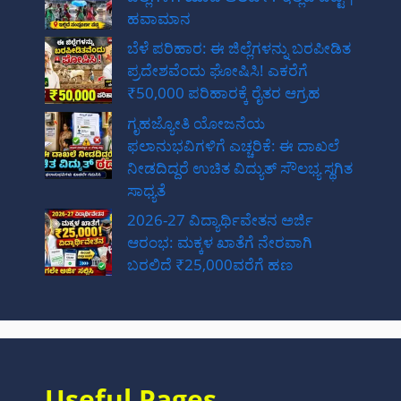
ಹವಾಮಾನ
ಬೆಳೆ ಪರಿಹಾರ: ಈ ಜಿಲ್ಲೆಗಳನ್ನು ಬರಪೀಡಿತ
ಪ್ರದೇಶವೆಂದು ಘೋಷಿಸಿ! ಎಕರೆಗೆ
₹50,000 ಪರಿಹಾರಕ್ಕೆ ರೈತರ ಆಗ್ರಹ
ಗೃಹಜ್ಯೋತಿ ಯೋಜನೆಯ
ಫಲಾನುಭವಿಗಳಿಗೆ ಎಚ್ಚರಿಕೆ: ಈ ದಾಖಲೆ
ನೀಡದಿದ್ದರೆ ಉಚಿತ ವಿದ್ಯುತ್ ಸೌಲಭ್ಯ ಸ್ಥಗಿತ
ಸಾಧ್ಯತೆ
2026-27 ವಿದ್ಯಾರ್ಥಿವೇತನ ಅರ್ಜಿ
ಆರಂಭ: ಮಕ್ಕಳ ಖಾತೆಗೆ ನೇರವಾಗಿ
ಬರಲಿದೆ ₹25,000ವರೆಗೆ ಹಣ
Useful Pages