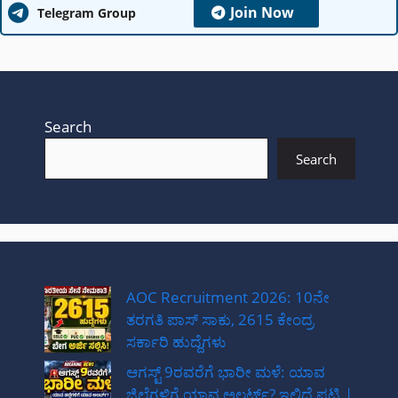
Join Now
Telegram Group
Search
Search
AOC Recruitment 2026: 10ನೇ
ತರಗತಿ ಪಾಸ್ ಸಾಕು, 2615 ಕೇಂದ್ರ
ಸರ್ಕಾರಿ ಹುದ್ದೆಗಳು
ಆಗಸ್ಟ್ 9ರವರೆಗೆ ಭಾರೀ ಮಳೆ: ಯಾವ
ಜಿಲ್ಲೆಗಳಿಗೆ ಯಾವ ಅಲರ್ಟ್? ಇಲ್ಲಿದೆ ಪಟ್ಟಿ |