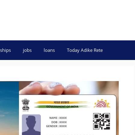
ships
jobs
loans
Today Adike Rete