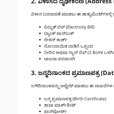
2. ವಿಳಾಸದ ದೃಢೀಕರಣ (Address 
ವಿಳಾಸ ಬದಲಾವಣೆ ಮಾಡಲು ಈ ಡಾಕ್ಯುಮೆಂಟ್‌ಗಳಲ್ಲಿ
ವಿದ್ಯುತ್ ಬಿಲ್ (Electricity Bill)
ಬ್ಯಾಂಕ್ ಪಾಸ್‌ಬುಕ್
ರೇಶನ್ ಕಾರ್ಡ್
ನೋಂದಾಯಿತ ಬಾಡಿಗೆ ಒಪ್ಪಂದ
ನೀರಿನ ಅಥವಾ ಗ್ಯಾಸ್ ಬಿಲ್ (3 ತಿಂಗಳ ಒಳಗ
ಚಾಲನಾ ಪರವಾನಗಿ
3. ಜನ್ಮದಿನಾಂಕದ ಪ್ರಮಾಣಪತ್ರ (Da
ಜन्मದಿನಾಂಕವನ್ನು ಅಪ್ಡೇಟ್ ಮಾಡಲು ಈ ದಾಖಲೆಗಳ ಪ
ಜನ್ಮ ಪ್ರಮಾಣಪತ್ರ (Birth Certificate)
ಶಾಲಾ ಮಾರ್ಕ್‌ಶೀಟ್
ಪಾಸ್‌ಪೋರ್ಟ್