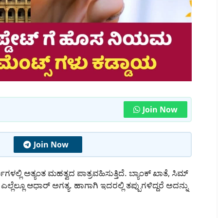
Join Now
Join Now
ಗಳಲ್ಲಿ ಅತ್ಯಂತ ಮಹತ್ವದ ಪಾತ್ರವಹಿಸುತ್ತಿದೆ. ಬ್ಯಾಂಕ್ ಖಾತೆ, ಸಿಮ್
ೆಲ್ಲೂ ಆಧಾರ್ ಅಗತ್ಯ. ಹಾಗಾಗಿ ಇದರಲ್ಲಿ ತಪ್ಪುಗಳಿದ್ದರೆ ಅದನ್ನು