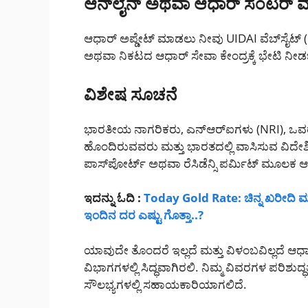
ಆನ್‌ಲೈನ್ ಅಥವಾ ಆಧಾರ್ ಸೆಂಟರ್‌
ಆಧಾರ್ ಅಪ್ಡೇಟ್ ಮಾಡಲು ನೀವು UIDAI ವೆಬ್‌ಸೈಟ್‌ 
ಅಥವಾ ನಿಕಟದ ಆಧಾರ್ ಸೇವಾ ಕೇಂದ್ರಕ್ಕೆ ಭೇಟಿ ನೀ
ವಿಶೇಷ ಸೂಚನೆ
ಭಾರತೀಯ ನಾಗರಿಕರು, ಎನ್‌ಆರ್‌ಐಗಳು (NRI), ಒವರ್
ಹೊಂದಿರುವವರು ಮತ್ತು ಭಾರತದಲ್ಲಿ ವಾಸಿಸುವ ವಿದ
ಪಾಸ್‌ಪೋರ್ಟ್ ಅಥವಾ ರೆಸಿಡೆನ್ಸಿ ಪರ್ಮಿಟ್ ಮೂಲಕ
ಇದನ್ನು ಓದಿ :
Today Gold Rate: ಚಿನ್ನ ಖರೀದಿ ಮಾಡು
ಇಂದಿನ ದರ ಎಷ್ಟು ಗೊತ್ತಾ..?
ಯಾವುದೇ ತೊಂದರೆ ಇಲ್ಲದೆ ಮತ್ತು ವಿಳಂಬವಿಲ್ಲದೆ ಆಧಾ
ವಿಭಾಗಗಳಲ್ಲಿ ಸಿದ್ಧವಾಗಿರಲಿ. ನಿಮ್ಮ ವಿವರಗಳ ಪರಿಶುದ್
ಸೌಲಭ್ಯಗಳಲ್ಲಿ ಸಹಾಯಕಾರಿಯಾಗಲಿದೆ.