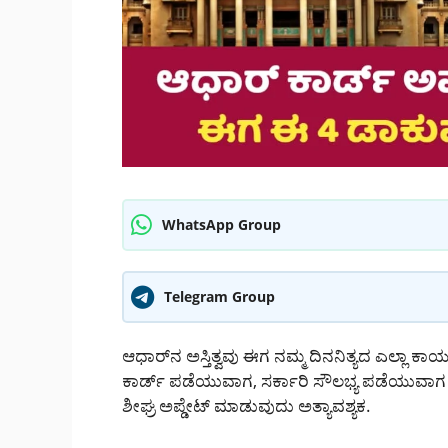
WhatsApp Group
Telegram Group
ಆಧಾರ್‌ನ ಅಸ್ತಿತ್ವವು ಈಗ ನಮ್ಮ ದಿನನಿತ್ಯದ ಎಲ್ಲಾ ಕಾರ್ಯ
ಕಾರ್ಡ್ ಪಡೆಯುವಾಗ, ಸರ್ಕಾರಿ ಸೌಲಭ್ಯ ಪಡೆಯುವಾಗ ಎಲ್ಲ
ಶೀಘ್ರ ಅಪ್ಡೇಟ್ ಮಾಡುವುದು ಅತ್ಯಾವಶ್ಯಕ.