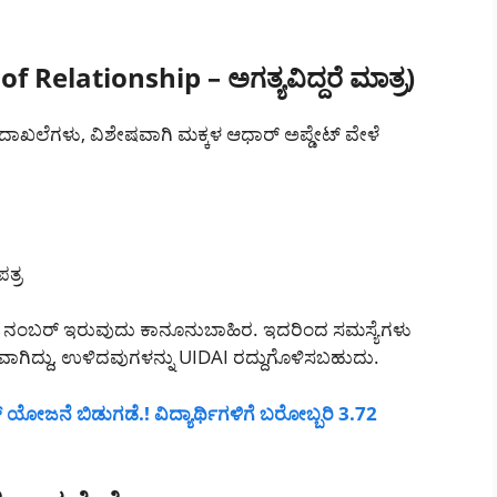
 Relationship – ಅಗತ್ಯವಿದ್ದರೆ ಮಾತ್ರ)
ಾಖಲೆಗಳು, ವಿಶೇಷವಾಗಿ ಮಕ್ಕಳ ಆಧಾರ್ ಅಪ್ಡೇಟ್ ವೇಳೆ
ತ್ರ
ು ಆಧಾರ್ ನಂಬರ್ ಇರುವುದು ಕಾನೂನುಬಾಹಿರ. ಇದರಿಂದ ಸಮಸ್ಯೆಗಳು
ದ್ದು, ಉಳಿದವುಗಳನ್ನು UIDAI ರದ್ದುಗೊಳಿಸಬಹುದು.
್ ಯೋಜನೆ ಬಿಡುಗಡೆ.! ವಿದ್ಯಾರ್ಥಿಗಳಿಗೆ ಬರೋಬ್ಬರಿ 3.72