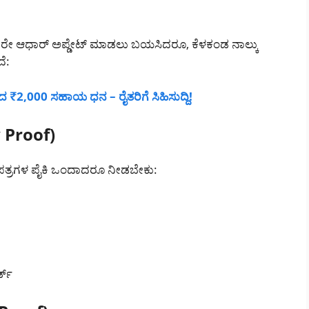
ರೇ ಆಧಾರ್ ಅಪ್ಡೇಟ್ ಮಾಡಲು ಬಯಸಿದರೂ, ಕೆಳಕಂಡ ನಾಲ್ಕು
ೆ:
,000 ಸಹಾಯ ಧನ – ರೈತರಿಗೆ ಸಿಹಿಸುದ್ದಿ!
y Proof)
ಪತ್ರಗಳ ಪೈಕಿ ಒಂದಾದರೂ ನೀಡಬೇಕು:
್ಡ್