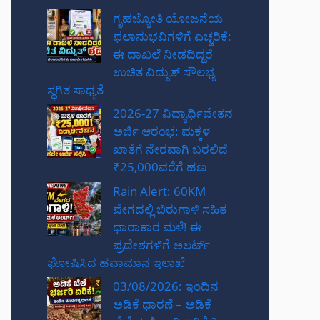
ಗೃಹಜ್ಯೋತಿ ಯೋಜನೆಯ
ಫಲಾನುಭವಿಗಳಿಗೆ ಎಚ್ಚರಿಕೆ:
ಈ ದಾಖಲೆ ನೀಡದಿದ್ದರೆ
ಉಚಿತ ವಿದ್ಯುತ್ ಸೌಲಭ್ಯ
ಸ್ಥಗಿತ ಸಾಧ್ಯತೆ
2026-27 ವಿದ್ಯಾರ್ಥಿವೇತನ
ಅರ್ಜಿ ಆರಂಭ: ಮಕ್ಕಳ
ಖಾತೆಗೆ ನೇರವಾಗಿ ಬರಲಿದೆ
₹25,000ವರೆಗೆ ಹಣ
Rain Alert: 60KM
ವೇಗದಲ್ಲಿ ಬಿರುಗಾಳಿ ಸಹಿತ
ಧಾರಾಕಾರ ಮಳೆ! ಈ
ಪ್ರದೇಶಗಳಿಗೆ ಅಲರ್ಟ್
ಘೋಷಿಸಿದ ಹವಾಮಾನ ಇಲಾಖೆ
03/08/2026: ಇಂದಿನ
ಅಡಿಕೆ ಧಾರಣೆ – ಅಡಿಕೆ