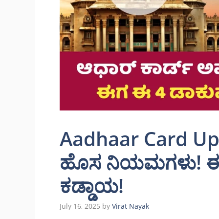
Aadhaar Card Upd
ಹೊಸ ನಿಯಮಗಳು! ಈಗ 
ಕಡ್ಡಾಯ!
July 16, 2025
by
Virat Nayak