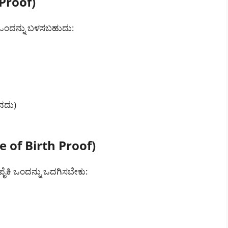
Proof)
 ಒಂದನ್ನು ಬಳಸಬಹುದು:
ಿನದು)
te of Birth Proof)
ೈಕಿ ಒಂದನ್ನು ಒದಗಿಸಬೇಕು: