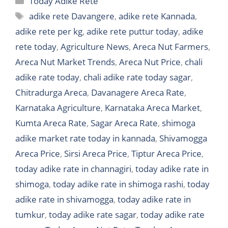
Today Adike Rete
Tags
adike rete Davangere
,
adike rete Kannada
,
adike rete per kg
,
adike rete puttur today
,
adike
rete today
,
Agriculture News
,
Areca Nut Farmers
,
Areca Nut Market Trends
,
Areca Nut Price
,
chali
adike rate today
,
chali adike rate today sagar
,
Chitradurga Areca
,
Davanagere Areca Rate
,
Karnataka Agriculture
,
Karnataka Areca Market
,
Kumta Areca Rate
,
Sagar Areca Rate
,
shimoga
adike market rate today in kannada
,
Shivamogga
Areca Price
,
Sirsi Areca Price
,
Tiptur Areca Price
,
today adike rate in channagiri
,
today adike rate in
shimoga
,
today adike rate in shimoga rashi
,
today
adike rate in shivamogga
,
today adike rate in
tumkur
,
today adike rate sagar
,
today adike rate