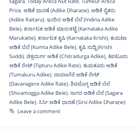
sagara
,
Today Areca Nut Rate
,
Tumkur Areca
Price
,
ಅಡಿಕೆ ಧಾರಣೆ (Adike Dharaṇe)
,
ಅಡಿಕೆ ರೈತರು
(Adike Raitaru)
,
ಇಂದಿನ ಅಡಿಕೆ ಬೆಲೆ (Indina Adike
Bele)
,
ಕರ್ನಾಟಕ ಅಡಿಕೆ ಮಾರುಕಟ್ಟೆ (Karnataka Adike
Marukatte)
,
ಕರ್ನಾಟಕ ಕೃಷಿ (Karnataka Krishi)
,
ಕುಮಟಾ
ಅಡಿಕೆ ಬೆಲೆ (Kumta Adike Bele)
,
ಕೃಷಿ ಸುದ್ದಿ (Krishi
Suddi)
,
ಚಿತ್ರದುರ್ಗ ಅಡಿಕೆ (Chitradurga Adike)
,
ತಿಪಟೂರು
ಅಡಿಕೆ ರೇಟ್ (Tipturu Adike Rate)
,
ತುಮಕೂರು ಅಡಿಕೆ
(Tumakuru Adike)
,
ದಾವಣಗೆರೆ ಅಡಿಕೆ ರೇಟ್
(Davanagere Adike Rate)
,
ಶಿವಮೊಗ್ಗ ಅಡಿಕೆ ಬೆಲೆ
(Shivamogga Adike Bele)
,
ಸಾಗರ ಅಡಿಕೆ ಬೆಲೆ (Sagara
Adike Bele)
,
ಸಿರ್ಸಿ ಅಡಿಕೆ ಧಾರಣೆ (Sirsi Adike Dharaṇe)
Leave a comment