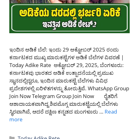
ಇಂದಿನ ಅಡಿಕೆ ಬೆಲೆ: ಇಂದು 29 ಅಕ್ಟೋಬರ್ 2025 ರಂದು
ಕರ್ನಾಟಕದ ಮುಖ್ಯ ಮಾರುಕಟ್ಟೆಗಳ ಅಡಿಕೆ ಬೆಲೆಗಳ ವಿವರಣೆ |
Today Adike Rate ಅಕ್ಟೋಬರ್ 29, 2025, ಬೆಂಗಳೂರು:
ಕರ್ನಾಟಕವು ಭಾರತದ ಅಡಿಕೆ ಉತ್ಪಾದನೆಯಲ್ಲಿ ಪ್ರಮುಖ
ಸ್ಥಾನದಲ್ಲಿದ್ದರೂ, ಇಂದಿನ ಮಾರುಕಟ್ಟೆ ಬೆಲೆಗಳು ವಿವಿಧ
ಪ್ರದೇಶಗಳಲ್ಲಿ ಏರಿಳಿತಗಳನ್ನು ತೋರುತ್ತಿವೆ. WhatsApp Group
Join Now Telegram Group Join Now ರೈತರಿಗೆ
ಆಶಾದಾಯಕವಾಗಿದ್ದ ಶಿವಮೊಗ್ಗ ಮಾರುಕಟ್ಟೆಯಲ್ಲಿ ಬೆಲೆಗಳು
ಸ್ಥಿರವಾಗಿವೆ, ಆದರೆ ದಕ್ಷಿಣ ಕನ್ನಡದ ಮಂಗಳೂರು …
Read
more
Categories
Today Adike Rete