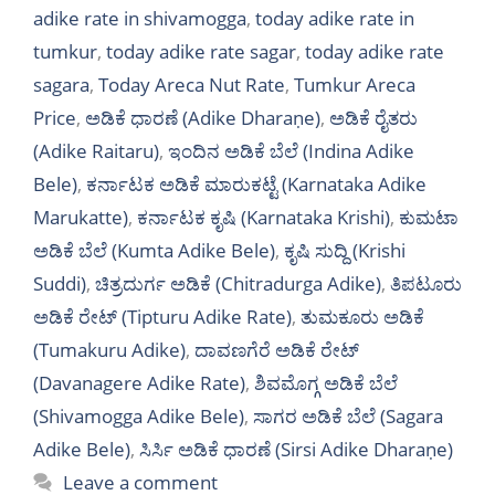
adike rate in shivamogga
,
today adike rate in
tumkur
,
today adike rate sagar
,
today adike rate
sagara
,
Today Areca Nut Rate
,
Tumkur Areca
Price
,
ಅಡಿಕೆ ಧಾರಣೆ (Adike Dharaṇe)
,
ಅಡಿಕೆ ರೈತರು
(Adike Raitaru)
,
ಇಂದಿನ ಅಡಿಕೆ ಬೆಲೆ (Indina Adike
Bele)
,
ಕರ್ನಾಟಕ ಅಡಿಕೆ ಮಾರುಕಟ್ಟೆ (Karnataka Adike
Marukatte)
,
ಕರ್ನಾಟಕ ಕೃಷಿ (Karnataka Krishi)
,
ಕುಮಟಾ
ಅಡಿಕೆ ಬೆಲೆ (Kumta Adike Bele)
,
ಕೃಷಿ ಸುದ್ದಿ (Krishi
Suddi)
,
ಚಿತ್ರದುರ್ಗ ಅಡಿಕೆ (Chitradurga Adike)
,
ತಿಪಟೂರು
ಅಡಿಕೆ ರೇಟ್ (Tipturu Adike Rate)
,
ತುಮಕೂರು ಅಡಿಕೆ
(Tumakuru Adike)
,
ದಾವಣಗೆರೆ ಅಡಿಕೆ ರೇಟ್
(Davanagere Adike Rate)
,
ಶಿವಮೊಗ್ಗ ಅಡಿಕೆ ಬೆಲೆ
(Shivamogga Adike Bele)
,
ಸಾಗರ ಅಡಿಕೆ ಬೆಲೆ (Sagara
Adike Bele)
,
ಸಿರ್ಸಿ ಅಡಿಕೆ ಧಾರಣೆ (Sirsi Adike Dharaṇe)
Leave a comment