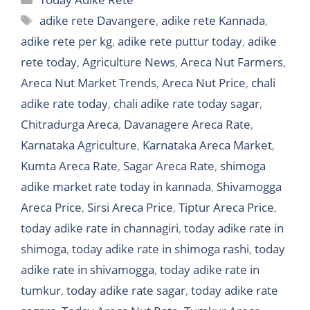
Tags
adike rete Davangere
,
adike rete Kannada
,
adike rete per kg
,
adike rete puttur today
,
adike
rete today
,
Agriculture News
,
Areca Nut Farmers
,
Areca Nut Market Trends
,
Areca Nut Price
,
chali
adike rate today
,
chali adike rate today sagar
,
Chitradurga Areca
,
Davanagere Areca Rate
,
Karnataka Agriculture
,
Karnataka Areca Market
,
Kumta Areca Rate
,
Sagar Areca Rate
,
shimoga
adike market rate today in kannada
,
Shivamogga
Areca Price
,
Sirsi Areca Price
,
Tiptur Areca Price
,
today adike rate in channagiri
,
today adike rate in
shimoga
,
today adike rate in shimoga rashi
,
today
adike rate in shivamogga
,
today adike rate in
tumkur
,
today adike rate sagar
,
today adike rate