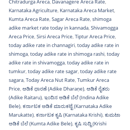
Chitradurga Areca
,
Davanagere Areca Rate
,
Karnataka Agriculture
,
Karnataka Areca Market
,
Kumta Areca Rate
,
Sagar Areca Rate
,
shimoga
adike market rate today in kannada
,
Shivamogga
Areca Price
,
Sirsi Areca Price
,
Tiptur Areca Price
,
today adike rate in channagiri
,
today adike rate in
shimoga
,
today adike rate in shimoga rashi
,
today
adike rate in shivamogga
,
today adike rate in
tumkur
,
today adike rate sagar
,
today adike rate
sagara
,
Today Areca Nut Rate
,
Tumkur Areca
Price
,
ಅಡಿಕೆ ಧಾರಣೆ (Adike Dharaṇe)
,
ಅಡಿಕೆ ರೈತರು
(Adike Raitaru)
,
ಇಂದಿನ ಅಡಿಕೆ ಬೆಲೆ (Indina Adike
Bele)
,
ಕರ್ನಾಟಕ ಅಡಿಕೆ ಮಾರುಕಟ್ಟೆ (Karnataka Adike
Marukatte)
,
ಕರ್ನಾಟಕ ಕೃಷಿ (Karnataka Krishi)
,
ಕುಮಟಾ
ಅಡಿಕೆ ಬೆಲೆ (Kumta Adike Bele)
,
ಕೃಷಿ ಸುದ್ದಿ (Krishi