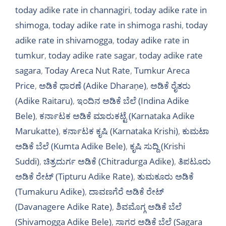
today adike rate in channagiri
,
today adike rate in
shimoga
,
today adike rate in shimoga rashi
,
today
adike rate in shivamogga
,
today adike rate in
tumkur
,
today adike rate sagar
,
today adike rate
sagara
,
Today Areca Nut Rate
,
Tumkur Areca
Price
,
ಅಡಿಕೆ ಧಾರಣೆ (Adike Dharaṇe)
,
ಅಡಿಕೆ ರೈತರು
(Adike Raitaru)
,
ಇಂದಿನ ಅಡಿಕೆ ಬೆಲೆ (Indina Adike
Bele)
,
ಕರ್ನಾಟಕ ಅಡಿಕೆ ಮಾರುಕಟ್ಟೆ (Karnataka Adike
Marukatte)
,
ಕರ್ನಾಟಕ ಕೃಷಿ (Karnataka Krishi)
,
ಕುಮಟಾ
ಅಡಿಕೆ ಬೆಲೆ (Kumta Adike Bele)
,
ಕೃಷಿ ಸುದ್ದಿ (Krishi
Suddi)
,
ಚಿತ್ರದುರ್ಗ ಅಡಿಕೆ (Chitradurga Adike)
,
ತಿಪಟೂರು
ಅಡಿಕೆ ರೇಟ್ (Tipturu Adike Rate)
,
ತುಮಕೂರು ಅಡಿಕೆ
(Tumakuru Adike)
,
ದಾವಣಗೆರೆ ಅಡಿಕೆ ರೇಟ್
(Davanagere Adike Rate)
,
ಶಿವಮೊಗ್ಗ ಅಡಿಕೆ ಬೆಲೆ
(Shivamogga Adike Bele)
,
ಸಾಗರ ಅಡಿಕೆ ಬೆಲೆ (Sagara