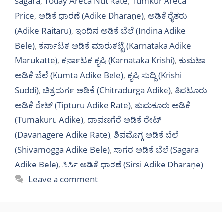
sagara
,
Today Areca Nut Rate
,
Tumkur Areca
Price
,
ಅಡಿಕೆ ಧಾರಣೆ (Adike Dharaṇe)
,
ಅಡಿಕೆ ರೈತರು
(Adike Raitaru)
,
ಇಂದಿನ ಅಡಿಕೆ ಬೆಲೆ (Indina Adike
Bele)
,
ಕರ್ನಾಟಕ ಅಡಿಕೆ ಮಾರುಕಟ್ಟೆ (Karnataka Adike
Marukatte)
,
ಕರ್ನಾಟಕ ಕೃಷಿ (Karnataka Krishi)
,
ಕುಮಟಾ
ಅಡಿಕೆ ಬೆಲೆ (Kumta Adike Bele)
,
ಕೃಷಿ ಸುದ್ದಿ (Krishi
Suddi)
,
ಚಿತ್ರದುರ್ಗ ಅಡಿಕೆ (Chitradurga Adike)
,
ತಿಪಟೂರು
ಅಡಿಕೆ ರೇಟ್ (Tipturu Adike Rate)
,
ತುಮಕೂರು ಅಡಿಕೆ
(Tumakuru Adike)
,
ದಾವಣಗೆರೆ ಅಡಿಕೆ ರೇಟ್
(Davanagere Adike Rate)
,
ಶಿವಮೊಗ್ಗ ಅಡಿಕೆ ಬೆಲೆ
(Shivamogga Adike Bele)
,
ಸಾಗರ ಅಡಿಕೆ ಬೆಲೆ (Sagara
Adike Bele)
,
ಸಿರ್ಸಿ ಅಡಿಕೆ ಧಾರಣೆ (Sirsi Adike Dharaṇe)
Leave a comment