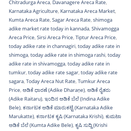
Chitradurga Areca
,
Davanagere Areca Rate
,
Karnataka Agriculture
,
Karnataka Areca Market
,
Kumta Areca Rate
,
Sagar Areca Rate
,
shimoga
adike market rate today in kannada
,
Shivamogga
Areca Price
,
Sirsi Areca Price
,
Tiptur Areca Price
,
today adike rate in channagiri
,
today adike rate in
shimoga
,
today adike rate in shimoga rashi
,
today
adike rate in shivamogga
,
today adike rate in
tumkur
,
today adike rate sagar
,
today adike rate
sagara
,
Today Areca Nut Rate
,
Tumkur Areca
Price
,
ಅಡಿಕೆ ಧಾರಣೆ (Adike Dharaṇe)
,
ಅಡಿಕೆ ರೈತರು
(Adike Raitaru)
,
ಇಂದಿನ ಅಡಿಕೆ ಬೆಲೆ (Indina Adike
Bele)
,
ಕರ್ನಾಟಕ ಅಡಿಕೆ ಮಾರುಕಟ್ಟೆ (Karnataka Adike
Marukatte)
,
ಕರ್ನಾಟಕ ಕೃಷಿ (Karnataka Krishi)
,
ಕುಮಟಾ
ಅಡಿಕೆ ಬೆಲೆ (Kumta Adike Bele)
,
ಕೃಷಿ ಸುದ್ದಿ (Krishi