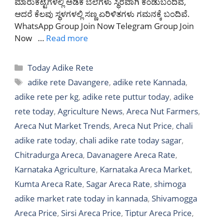
ಮಾರುಕಟ್ಟೆಗಳಲ್ಲಿ ಅಡಿಕೆ ಬೆಲೆಗಳು ಸ್ಥಿರವಾಗಿ ಕಂಡುಬಂದಿವೆ,
ಆದರೆ ಕೆಲವು ಸ್ಥಳಗಳಲ್ಲಿ ಸಣ್ಣ ಏರಿಳಿತಗಳು ಗಮನಕ್ಕೆ ಬಂದಿವೆ.
WhatsApp Group Join Now Telegram Group Join
Now …
Read more
Categories
Today Adike Rete
Tags
adike rete Davangere
,
adike rete Kannada
,
adike rete per kg
,
adike rete puttur today
,
adike
rete today
,
Agriculture News
,
Areca Nut Farmers
,
Areca Nut Market Trends
,
Areca Nut Price
,
chali
adike rate today
,
chali adike rate today sagar
,
Chitradurga Areca
,
Davanagere Areca Rate
,
Karnataka Agriculture
,
Karnataka Areca Market
,
Kumta Areca Rate
,
Sagar Areca Rate
,
shimoga
adike market rate today in kannada
,
Shivamogga
Areca Price
,
Sirsi Areca Price
,
Tiptur Areca Price
,