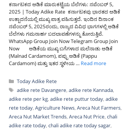
ಕರ್ನಾಟಕದ ಅಡಿಕೆ ಮಾರುಕಟ್ಟೆಯ ಬೆಲೆಗಳು: ನವೆಂಬರ್ 5,
2025 | Today Adike Rate ಕರ್ನಾಟಕವು ಭಾರತದ ಅಡಿಕೆ
ಉತ್ಪಾದನೆಯಲ್ಲಿ ಮುಖ್ಯ ಪಾತ್ರ ವಹಿಸುತ್ತದೆ. ಇಂದಿನ ದಿನಾಂಕ
ನವೆಂಬರ್ 5, 2025ರಂದು, ರಾಜ್ಯದ ವಿವಿಧ ಭಾಗಗಳಲ್ಲಿ ಅಡಿಕೆ
ಬೆಲೆಗಳು ಗಮನಾರ್ಹ ಬದಲಾವಣೆಗಳನ್ನು ತೋರುತ್ತಿವೆ.
WhatsApp Group Join Now Telegram Group Join
Now ಅಡಿಕೆಯ ಮುಖ್ಯ ಬಗೆಗಳಾದ ಮಲೆನಾಡು ಅಡಿಕೆ
(Malnad Cardamom), ಪಪ್ಪು ಅಡಿಕೆ (Pappu
Cardamom) ಮತ್ತು ಇತರ ಸ್ಥಳೀಯ …
Read more
Categories
Today Adike Rete
Tags
adike rete Davangere
,
adike rete Kannada
,
adike rete per kg
,
adike rete puttur today
,
adike
rete today
,
Agriculture News
,
Areca Nut Farmers
,
Areca Nut Market Trends
,
Areca Nut Price
,
chali
adike rate today
,
chali adike rate today sagar
,