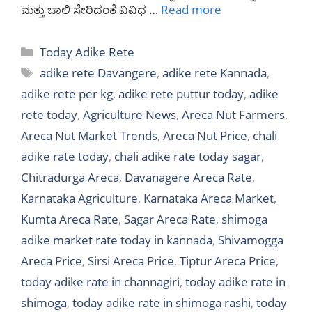
ಮತ್ತು ಚಾಲಿ ಸೇರಿದಂತೆ ವಿವಿಧ …
Read more
Categories
Today Adike Rete
Tags
adike rete Davangere
,
adike rete Kannada
,
adike rete per kg
,
adike rete puttur today
,
adike
rete today
,
Agriculture News
,
Areca Nut Farmers
,
Areca Nut Market Trends
,
Areca Nut Price
,
chali
adike rate today
,
chali adike rate today sagar
,
Chitradurga Areca
,
Davanagere Areca Rate
,
Karnataka Agriculture
,
Karnataka Areca Market
,
Kumta Areca Rate
,
Sagar Areca Rate
,
shimoga
adike market rate today in kannada
,
Shivamogga
Areca Price
,
Sirsi Areca Price
,
Tiptur Areca Price
,
today adike rate in channagiri
,
today adike rate in
shimoga
,
today adike rate in shimoga rashi
,
today