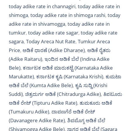
today adike rate in channagiri
,
today adike rate in
shimoga
,
today adike rate in shimoga rashi
,
today
adike rate in shivamogga
,
today adike rate in
tumkur
,
today adike rate sagar
,
today adike rate
sagara
,
Today Areca Nut Rate
,
Tumkur Areca
Price
,
ಅಡಿಕೆ ಧಾರಣೆ (Adike Dharaṇe)
,
ಅಡಿಕೆ ರೈತರು
(Adike Raitaru)
,
ಇಂದಿನ ಅಡಿಕೆ ಬೆಲೆ (Indina Adike
Bele)
,
ಕರ್ನಾಟಕ ಅಡಿಕೆ ಮಾರುಕಟ್ಟೆ (Karnataka Adike
Marukatte)
,
ಕರ್ನಾಟಕ ಕೃಷಿ (Karnataka Krishi)
,
ಕುಮಟಾ
ಅಡಿಕೆ ಬೆಲೆ (Kumta Adike Bele)
,
ಕೃಷಿ ಸುದ್ದಿ (Krishi
Suddi)
,
ಚಿತ್ರದುರ್ಗ ಅಡಿಕೆ (Chitradurga Adike)
,
ತಿಪಟೂರು
ಅಡಿಕೆ ರೇಟ್ (Tipturu Adike Rate)
,
ತುಮಕೂರು ಅಡಿಕೆ
(Tumakuru Adike)
,
ದಾವಣಗೆರೆ ಅಡಿಕೆ ರೇಟ್
(Davanagere Adike Rate)
,
ಶಿವಮೊಗ್ಗ ಅಡಿಕೆ ಬೆಲೆ
(Shivamogga Adike Bele)
,
ಸಾಗರ ಅಡಿಕೆ ಬೆಲೆ (Sagara