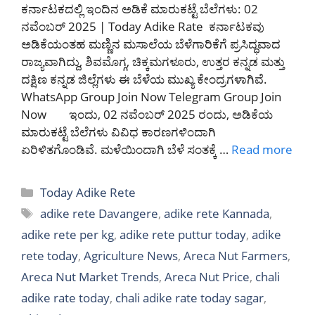
ಕರ್ನಾಟಕದಲ್ಲಿ ಇಂದಿನ ಅಡಿಕೆ ಮಾರುಕಟ್ಟೆ ಬೆಲೆಗಳು: 02
ನವೆಂಬರ್ 2025 | Today Adike Rate ಕರ್ನಾಟಕವು
ಅಡಿಕೆಯಂತಹ ಮಣ್ಣಿನ ಮಸಾಲೆಯ ಬೆಳೆಗಾರಿಕೆಗೆ ಪ್ರಸಿದ್ಧವಾದ
ರಾಜ್ಯವಾಗಿದ್ದು, ಶಿವಮೊಗ್ಗ, ಚಿಕ್ಕಮಗಳೂರು, ಉತ್ತರ ಕನ್ನಡ ಮತ್ತು
ದಕ್ಷಿಣ ಕನ್ನಡ ಜಿಲ್ಲೆಗಳು ಈ ಬೆಳೆಯ ಮುಖ್ಯ ಕೇಂದ್ರಗಳಾಗಿವೆ.
WhatsApp Group Join Now Telegram Group Join
Now ಇಂದು, 02 ನವೆಂಬರ್ 2025 ರಂದು, ಅಡಿಕೆಯ
ಮಾರುಕಟ್ಟೆ ಬೆಲೆಗಳು ವಿವಿಧ ಕಾರಣಗಳಿಂದಾಗಿ
ಏರಿಳಿತಗೊಂಡಿವೆ. ಮಳೆಯಿಂದಾಗಿ ಬೆಳೆ ಸಂತಕ್ಕೆ …
Read more
Categories
Today Adike Rete
Tags
adike rete Davangere
,
adike rete Kannada
,
adike rete per kg
,
adike rete puttur today
,
adike
rete today
,
Agriculture News
,
Areca Nut Farmers
,
Areca Nut Market Trends
,
Areca Nut Price
,
chali
adike rate today
,
chali adike rate today sagar
,