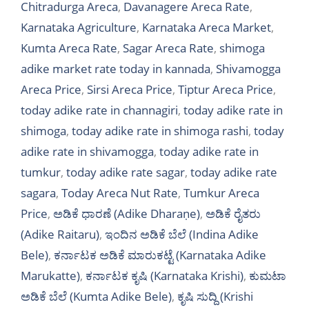
Chitradurga Areca
,
Davanagere Areca Rate
,
Karnataka Agriculture
,
Karnataka Areca Market
,
Kumta Areca Rate
,
Sagar Areca Rate
,
shimoga
adike market rate today in kannada
,
Shivamogga
Areca Price
,
Sirsi Areca Price
,
Tiptur Areca Price
,
today adike rate in channagiri
,
today adike rate in
shimoga
,
today adike rate in shimoga rashi
,
today
adike rate in shivamogga
,
today adike rate in
tumkur
,
today adike rate sagar
,
today adike rate
sagara
,
Today Areca Nut Rate
,
Tumkur Areca
Price
,
ಅಡಿಕೆ ಧಾರಣೆ (Adike Dharaṇe)
,
ಅಡಿಕೆ ರೈತರು
(Adike Raitaru)
,
ಇಂದಿನ ಅಡಿಕೆ ಬೆಲೆ (Indina Adike
Bele)
,
ಕರ್ನಾಟಕ ಅಡಿಕೆ ಮಾರುಕಟ್ಟೆ (Karnataka Adike
Marukatte)
,
ಕರ್ನಾಟಕ ಕೃಷಿ (Karnataka Krishi)
,
ಕುಮಟಾ
ಅಡಿಕೆ ಬೆಲೆ (Kumta Adike Bele)
,
ಕೃಷಿ ಸುದ್ದಿ (Krishi