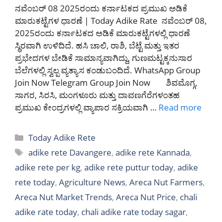
ನವೆಂಬರ್ 08 2025ರಂದು ಕರ್ನಾಟಕದ ಪ್ರಮುಖ ಅಡಿಕೆ
ಮಾರುಕಟ್ಟೆಗಳ ಧಾರಣೆ | Today Adike Rate ನವೆಂಬರ್ 08,
2025ರಂದು ಕರ್ನಾಟಕದ ಅಡಿಕೆ ಮಾರುಕಟ್ಟೆಗಳಲ್ಲಿ ಧಾರಣೆ
ಸ್ಥಿರವಾಗಿ ಉಳಿದಿದೆ. ಹಸಿ ಚಾಲಿ, ರಾಶಿ, ಬೆಟ್ಟೆ ಮತ್ತು ಇತರ
ಪ್ರಭೇದಗಳ ಬೇಡಿಕೆ ಸಾಮಾನ್ಯವಾಗಿದ್ದು, ಗುಣಮಟ್ಟಕ್ಕನುಸಾರ
ಬೆಲೆಗಳಲ್ಲಿ ಸ್ವಲ್ಪ ವ್ಯತ್ಯಾಸ ಕಂಡುಬಂದಿದೆ. WhatsApp Group
Join Now Telegram Group Join Now ಶಿವಮೊಗ್ಗ,
ಸಾಗರ, ಸಿರಸಿ, ಮಂಗಳೂರು ಮತ್ತು ದಾವಣಗೆರೆಗಳಂತಹ
ಪ್ರಮುಖ ಕೇಂದ್ರಗಳಲ್ಲಿ ವ್ಯಾಪಾರ ಸಕ್ರಿಯವಾಗಿ …
Read more
Categories
Today Adike Rete
Tags
adike rete Davangere
,
adike rete Kannada
,
adike rete per kg
,
adike rete puttur today
,
adike
rete today
,
Agriculture News
,
Areca Nut Farmers
,
Areca Nut Market Trends
,
Areca Nut Price
,
chali
adike rate today
,
chali adike rate today sagar
,