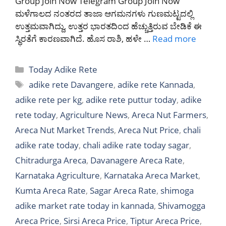
Group Join Now Telegram Group Join Now
ಮಳೆಗಾಲದ ನಂತರದ ತಾಜಾ ಆಗಮನಗಳು ಗುಣಮಟ್ಟದಲ್ಲಿ
ಉತ್ತಮವಾಗಿದ್ದು, ಉತ್ತರ ಭಾರತದಿಂದ ಹೆಚ್ಚುತ್ತಿರುವ ಬೇಡಿಕೆ ಈ
ಸ್ಥಿರತೆಗೆ ಕಾರಣವಾಗಿದೆ. ಹೊಸ ರಾಶಿ, ಹಳೇ …
Read more
Categories
Today Adike Rete
Tags
adike rete Davangere
,
adike rete Kannada
,
adike rete per kg
,
adike rete puttur today
,
adike
rete today
,
Agriculture News
,
Areca Nut Farmers
,
Areca Nut Market Trends
,
Areca Nut Price
,
chali
adike rate today
,
chali adike rate today sagar
,
Chitradurga Areca
,
Davanagere Areca Rate
,
Karnataka Agriculture
,
Karnataka Areca Market
,
Kumta Areca Rate
,
Sagar Areca Rate
,
shimoga
adike market rate today in kannada
,
Shivamogga
Areca Price
,
Sirsi Areca Price
,
Tiptur Areca Price
,