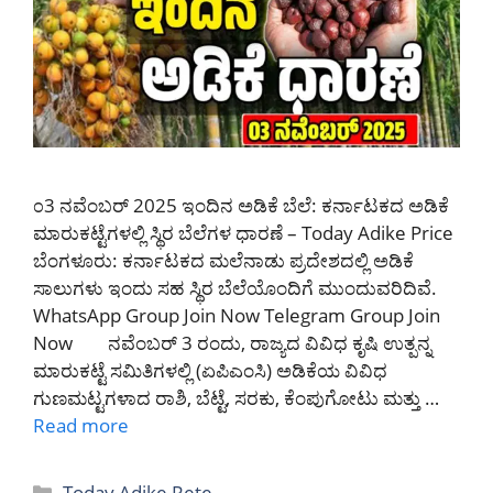
೦3 ನವೆಂಬರ್ 2025 ಇಂದಿನ ಅಡಿಕೆ ಬೆಲೆ: ಕರ್ನಾಟಕದ ಅಡಿಕೆ
ಮಾರುಕಟ್ಟೆಗಳಲ್ಲಿ ಸ್ಥಿರ ಬೆಲೆಗಳ ಧಾರಣೆ – Today Adike Price
ಬೆಂಗಳೂರು: ಕರ್ನಾಟಕದ ಮಲೆನಾಡು ಪ್ರದೇಶದಲ್ಲಿ ಅಡಿಕೆ
ಸಾಲುಗಳು ಇಂದು ಸಹ ಸ್ಥಿರ ಬೆಲೆಯೊಂದಿಗೆ ಮುಂದುವರಿದಿವೆ.
WhatsApp Group Join Now Telegram Group Join
Now ನವೆಂಬರ್ 3 ರಂದು, ರಾಜ್ಯದ ವಿವಿಧ ಕೃಷಿ ಉತ್ಪನ್ನ
ಮಾರುಕಟ್ಟೆ ಸಮಿತಿಗಳಲ್ಲಿ (ಏಪಿಎಂಸಿ) ಅಡಿಕೆಯ ವಿವಿಧ
ಗುಣಮಟ್ಟಗಳಾದ ರಾಶಿ, ಬೆಟ್ಟೆ, ಸರಕು, ಕೆಂಪುಗೋಟು ಮತ್ತು …
Read more
Categories
Today Adike Rete