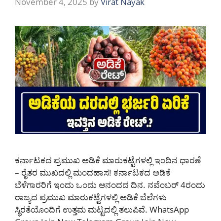
November 4, 2025
by
Virat Nayak
ಕರ್ನಾಟಕದ ಪ್ರಮುಖ ಅಡಿಕೆ ಮಾರುಕಟ್ಟೆಗಳಲ್ಲಿ ಇಂದಿನ ಧಾರಣೆ
– ರೈತರ ಮುಖದಲ್ಲಿ ಮಂದಹಾಸ! ಕರ್ನಾಟಕದ ಅಡಿಕೆ
ಬೆಳೆಗಾರರಿಗೆ ಇಂದು ಒಂದು ಆನಂದದ ದಿನ. ನವೆಂಬರ್ 4ರಂದು
ರಾಜ್ಯದ ಪ್ರಮುಖ ಮಾರುಕಟ್ಟೆಗಳಲ್ಲಿ ಅಡಿಕೆ ಬೆಲೆಗಳು
ಸ್ಥಿರತೆಯೊಂದಿಗೆ ಉತ್ತಮ ಮಟ್ಟದಲ್ಲಿ ತಲುಪಿವೆ. WhatsApp