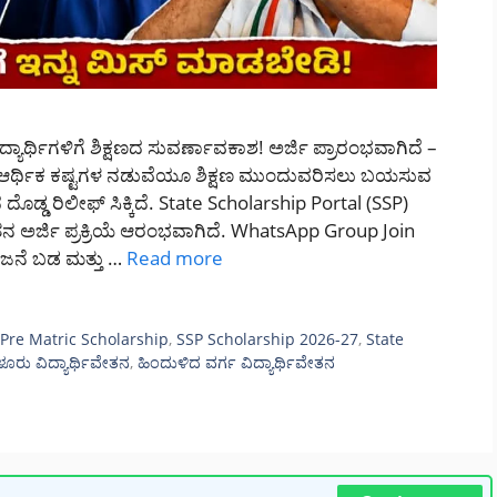
ಯಾರ್ಥಿಗಳಿಗೆ ಶಿಕ್ಷಣದ ಸುವರ್ಣಾವಕಾಶ! ಅರ್ಜಿ ಪ್ರಾರಂಭವಾಗಿದೆ –
: ಆರ್ಥಿಕ ಕಷ್ಟಗಳ ನಡುವೆಯೂ ಶಿಕ್ಷಣ ಮುಂದುವರಿಸಲು ಬಯಸುವ
ೊಡ್ಡ ರಿಲೀಫ್ ಸಿಕ್ಕಿದೆ. State Scholarship Portal (SSP)
ತನ ಅರ್ಜಿ ಪ್ರಕ್ರಿಯೆ ಆರಂಭವಾಗಿದೆ. WhatsApp Group Join
ೆ ಬಡ ಮತ್ತು …
Read more
,
Pre Matric Scholarship
,
SSP Scholarship 2026-27
,
State
ಳೂರು ವಿದ್ಯಾರ್ಥಿವೇತನ
,
ಹಿಂದುಳಿದ ವರ್ಗ ವಿದ್ಯಾರ್ಥಿವೇತನ