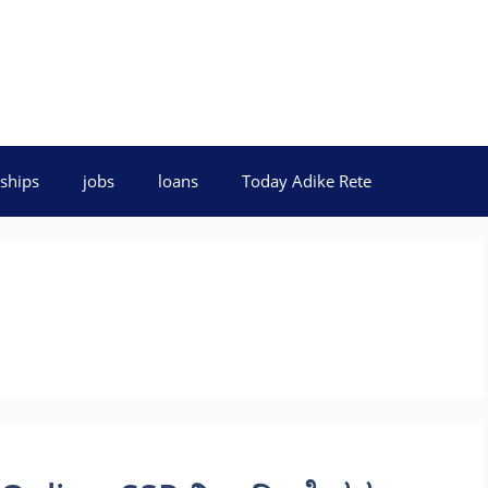
ships
jobs
loans
Today Adike Rete