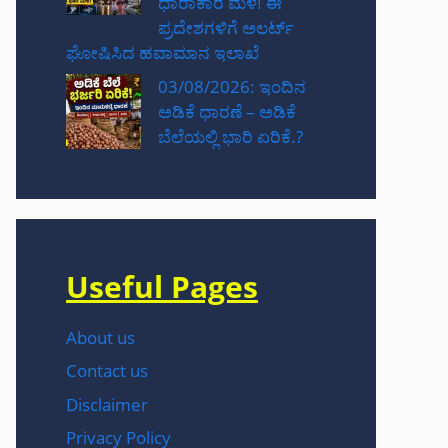
ಧಾರಾಕಾರ ಮಳೆ! ಈ
ಪ್ರದೇಶಗಳಿಗೆ ಅಲರ್ಟ್
ಘೋಷಿಸಿದ ಹವಾಮಾನ ಇಲಾಖೆ
03/08/2026: ಇಂದಿನ
ಅಡಿಕೆ ಧಾರಣೆ – ಅಡಿಕೆ
ಬೆಲೆಯಲ್ಲಿ ಭಾರಿ ಏರಿಕೆ.?
Useful Pages
About us
Contact us
Disclaimer
Privacy Policy