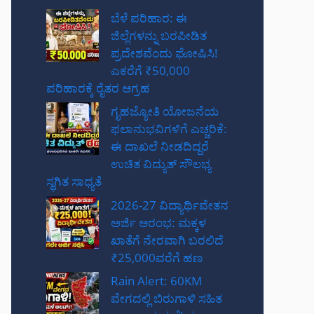
ಬೆಳೆ ಪರಿಹಾರ: ಈ
ಜಿಲ್ಲೆಗಳನ್ನು ಬರಪೀಡಿತ
ಪ್ರದೇಶವೆಂದು ಘೋಷಿಸಿ!
ಎಕರೆಗೆ ₹50,000
ಪರಿಹಾರಕ್ಕೆ ರೈತರ ಆಗ್ರಹ
ಗೃಹಜ್ಯೋತಿ ಯೋಜನೆಯ
ಫಲಾನುಭವಿಗಳಿಗೆ ಎಚ್ಚರಿಕೆ:
ಈ ದಾಖಲೆ ನೀಡದಿದ್ದರೆ
ಉಚಿತ ವಿದ್ಯುತ್ ಸೌಲಭ್ಯ
ಸ್ಥಗಿತ ಸಾಧ್ಯತೆ
2026-27 ವಿದ್ಯಾರ್ಥಿವೇತನ
ಅರ್ಜಿ ಆರಂಭ: ಮಕ್ಕಳ
ಖಾತೆಗೆ ನೇರವಾಗಿ ಬರಲಿದೆ
₹25,000ವರೆಗೆ ಹಣ
Rain Alert: 60KM
ವೇಗದಲ್ಲಿ ಬಿರುಗಾಳಿ ಸಹಿತ