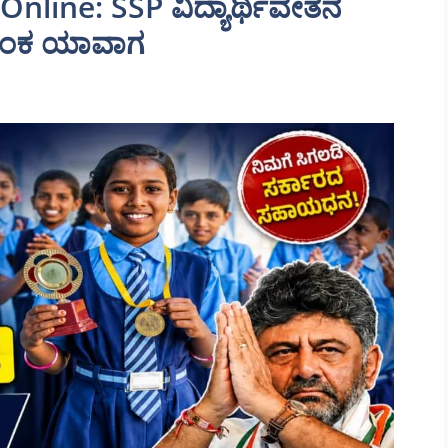
nline: SSP ವಿದ್ಯಾರ್ಥಿವೇತನ
ನಾಂಕ ಯಾವಾಗ