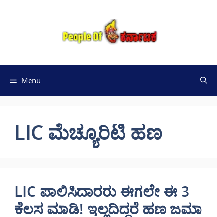
Skip
to
content
Menu
LIC ಮೆಚ್ಯೂರಿಟಿ ಹಣ
LIC ಪಾಲಿಸಿದಾರರು ಈಗಲೇ ಈ 3
ಕೆಲಸ ಮಾಡಿ! ಇಲ್ಲದಿದ್ದರೆ ಹಣ ಜಮಾ